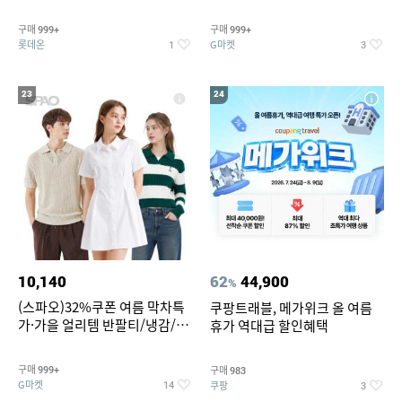
맥반석계란 HACCP 햇썹 인증
190ml 30캔 + (증정) 콜드컵+스
티커 세트
구매
구매
999+
999+
롯데온
G마켓
1
3
23
24
10,140
62
44,900
%
(스파오)32%쿠폰 여름 막차특
쿠팡트래블, 메가위크 올 여름
가·가을 얼리템 반팔티/냉감/반
휴가 역대급 할인혜택
바지/린넨/맨투맨/슬랙스/가디
건 외 ~74%OFF
구매
구매
999+
983
G마켓
쿠팡
14
3