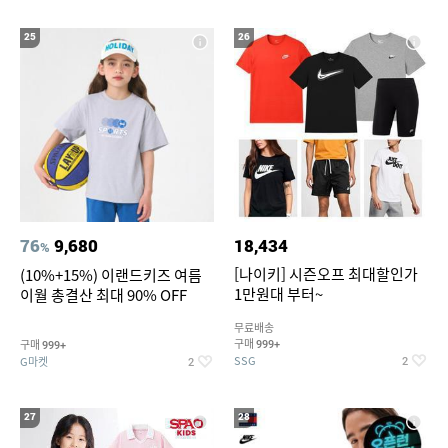
25
26
76
9,680
18,434
%
[나이키] 시즌오프 최대할인가
(10%+15%) 이랜드키즈 여름
1만원대 부터~
이월 총결산 최대 90% OFF
무료배송
구매
구매
999+
999+
SSG
G마켓
2
2
27
28