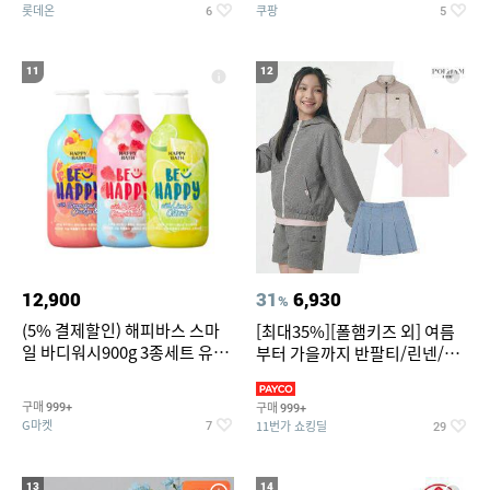
롯데온
쿠팡
6
5
11
12
12,900
31
6,930
%
(5% 결제할인) 해피바스 스마
[최대35%][폴햄키즈 외] 여름
일 바디워시900g 3종세트 유
부터 가을까지 반팔티/린넨/맨
자/체리/자몽
투맨/가디건/팬츠 외 100종
구매
구매
999+
999+
G마켓
11번가 쇼킹딜
7
29
13
14