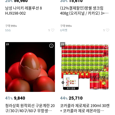
20
56,960
30
15,610
%
%
남성 나이키 레볼루션 8
(12%결제할인)몽쉘 생크림
HJ9198-002
408g (오리지널 / 카카오) 3+1
개
구매
구매
999+
999+
SSG
G마켓
1
1
21
22
41
9,840
44
25,710
%
%
청라상회 원적외선 구운계란 20
코카콜라 제로제로 190ml 30캔
구/30구/40구/60구 무항생제
+ 코카콜라 제로 레몬라임