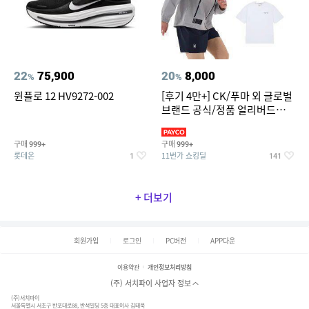
22
75,900
20
8,000
%
%
윈플로 12 HV9272-002
[후기 4만+] CK/푸마 외 글로벌
브랜드 공식/정품 얼리버드
~94%
구매
구매
999+
999+
롯데온
11번가 쇼킹딜
1
141
+ 더보기
회원가입
로그인
PC버전
APP다운
이용약관
개인정보처리방침
(주) 서치파이 사업자 정보
(주)서치파이
서울특별시 서초구 반포대로88, 반석빌딩 5층 대표이사 김태묵