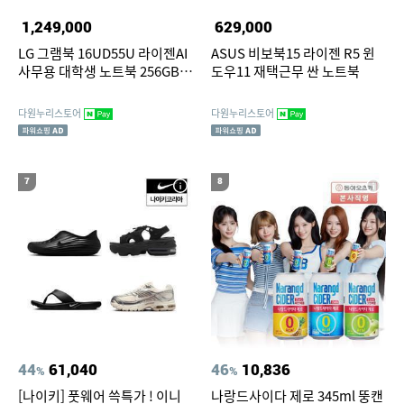
1,249,000
629,000
LG 그램북 16UD55U 라이젠AI
ASUS 비보북15 라이젠 R5 윈
사무용 대학생 노트북 256GB
도우11 재택근무 싼 노트북
16GB 윈도우11
다원누리스토어
다원누리스토어
7
8
44
61,040
46
10,836
%
%
[나이키] 풋웨어 쓱특가 ! 이니
나랑드사이다 제로 345ml 뚱캔