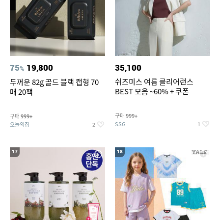
75
19,800
35,100
%
쉬즈미스 여름 클리어런스
두꺼운 82g 골드 블랙 캡형 70
BEST 모음 ~60% + 쿠폰
매 20팩
구매
구매
999+
999+
SSG
오늘의집
1
2
17
18