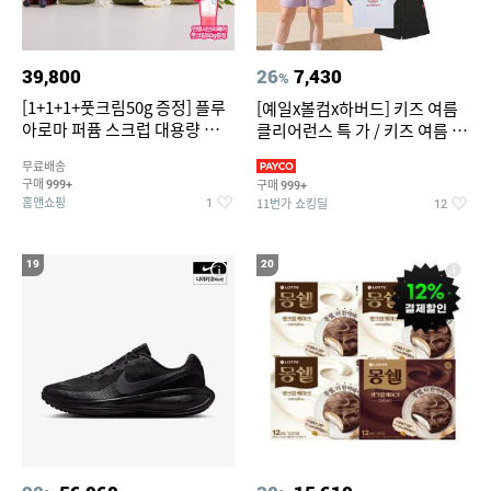
39,800
26
7,430
%
[1+1+1+풋크림50g 증정] 플루
[예일x볼컴x하버드] 키즈 여름
아로마 퍼퓸 스크럽 대용량 바디
클리어런스 특 가 / 키즈 여름 수
워시 1000ml
영복 반팔티 반바지 스
무료배송
구매
구매
999+
999+
홈앤쇼핑
11번가 쇼킹딜
1
12
19
20