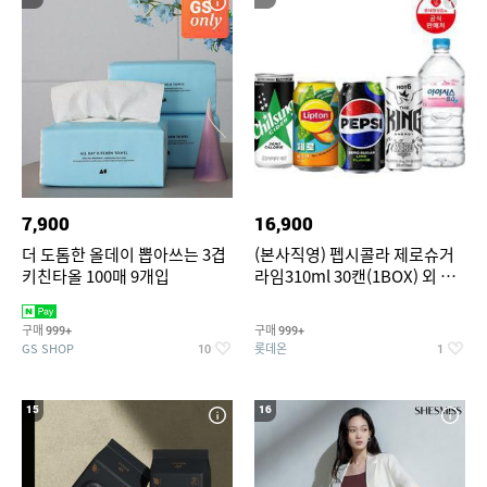
7,900
16,900
더 도톰한 올데이 뽑아쓰는 3겹
(본사직영) 펩시콜라 제로슈거
키친타올 100매 9개입
라임310ml 30캔(1BOX) 외 롯
데칠성BEST
구매
구매
999+
999+
GS SHOP
롯데온
10
1
15
16