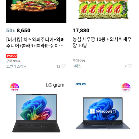
50
8,650
17,880
%
농심 새우깡 10봉 + 와사비새우
[버거킹] 치즈와퍼주니어+와퍼
깡 10봉
주니어+콜라R+콜라R+쉐이킹
프라이 스윗어니언
구매
구매
999+
999+
G마켓
11번가 쇼킹딜
2
12