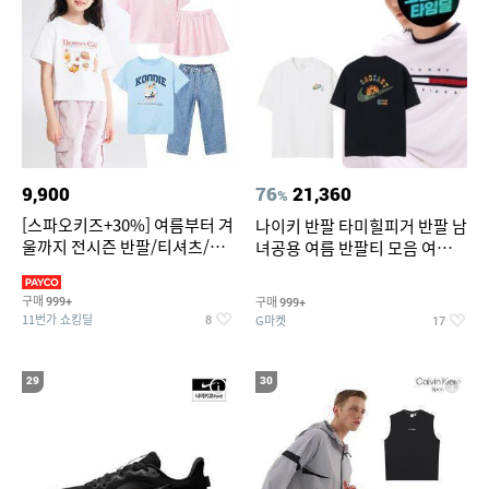
9,900
76
21,360
%
[스파오키즈+30%] 여름부터 겨
나이키 반팔 타미힐피거 반팔 남
울까지 전시즌 반팔/티셔츠/셋
녀공용 여름 반팔티 모음 여름
업/원피스/팬츠/아우트 外
반팔티 기간한정 특가
구매
구매
999+
999+
11번가 쇼킹딜
G마켓
8
17
29
30