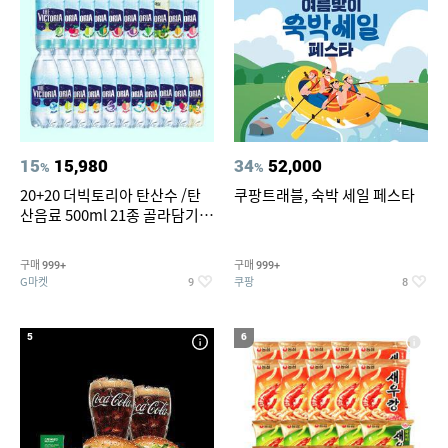
15
15,980
34
52,000
%
%
20+20 더빅토리아 탄산수 /탄
쿠팡트래블, 숙박 세일 페스타
산음료 500ml 21종 골라담기
(총 2박스/분리배송)
구매
구매
999+
999+
G마켓
쿠팡
9
8
5
6