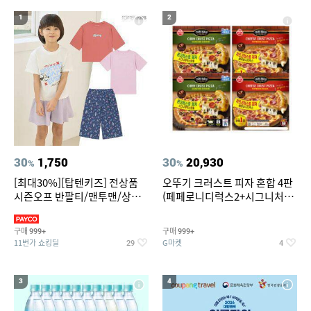
19
20
중고음료수냉장고
스투시 키즈
1
2
30
1,750
30
20,930
%
%
[최대30%][탑텐키즈] 전상품
오뚜기 크러스트 피자 혼합 4판
시즌오프 반팔티/맨투맨/상하
(페페로니디럭스2+시그니처익
복/레깅스 외 100종
스트림2)
구매
구매
999+
999+
11번가 쇼킹딜
G마켓
29
4
3
4