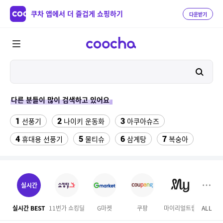
쿠차 앱에서 더 즐겁게 쇼핑하기
다운받기
다른 분들이 많이 검색하고 있어요
1
2
3
선풍기
나이키 운동화
아쿠아슈즈
4
5
6
7
휴대용 선풍기
물티슈
삼계탕
복숭아
8
9
10
이동식 에어컨
샌들
수향미쌀10kg특등급
11
12
13
서울랜드 자유이용권
여성 댄스복
팔찌부자재
실시간
14
15
16
엄마옷
이비스 용산
디오션리조트
실시간 BEST
11번가 쇼킹딜
G마켓
쿠팡
마이리얼트립
ALL
17
18
하이원 워터월드
테프론 테이프