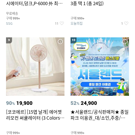
시에이터,덩크,P-6000 外 최대
3종 택 1 (총 24입)
~50% SALE
무료배송
구매
구매
999+
999+
SSG
오늘의집
11
1
9
10
90
19,900
52
24,900
%
%
[코코에르] [15엽 날개] 에어젯
★서울랜드/공식판매처★ 종일
리모컨 써큘레이터 (3 Colors
파크 이용권_대/소인,주중/주
택1)
말 공통
구매
구매
999+
999+