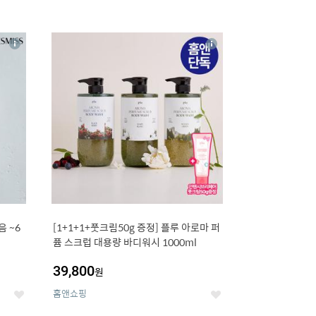
16
상
상
세
세
 ~6
[1+1+1+풋크림50g 증정] 플루 아로마 퍼
퓸 스크럽 대용량 바디워시 1000ml
39,800
원
홈앤쇼핑
좋
좋
아
아