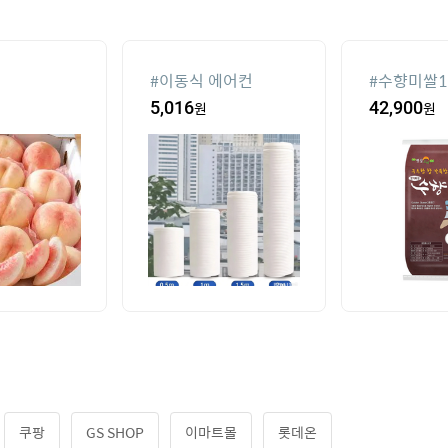
#
이동식 에어컨
#
수향미쌀1
급
5,016
원
42,900
원
쿠팡
GS SHOP
이마트몰
롯데온