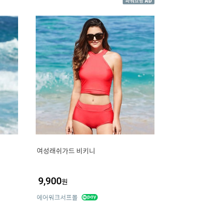
여성래쉬가드 비키니
9,900
원
에어워크서프몰