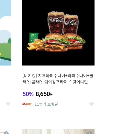
세
세
[버거킹] 치즈와퍼주니어+와퍼주니어+콜
라R+콜라R+쉐이킹프라이 스윗어니언
50
%
8,650
원
11번가 쇼킹딜
좋
좋
아
아
요
요
8