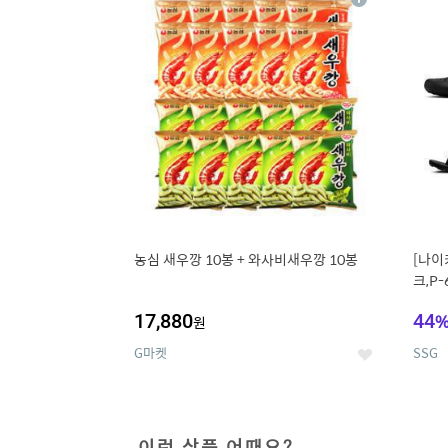
상
세
농심 새우깡 10봉 + 와사비새우깡 10봉
[나이
크,P-
17,880
44
원
G마켓
SSG
좋
아
요
이런 상품 어때요?