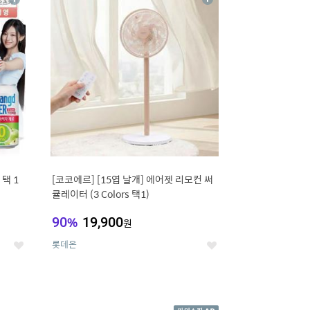
상
상
세
세
택 1
[코코에르] [15엽 날개] 에어젯 리모컨 써
큘레이터 (3 Colors 택1)
90
%
19,900
원
롯데온
좋
좋
아
아
요
요