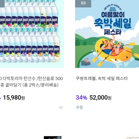
세
20 더빅토리아 탄산수 /탄산음료 500
쿠팡트래블, 숙박 세일 페스타
21종 골라담기 (총 2박스/분리배송)
%
15,980
34
%
52,000
원
원
쿠팡
좋
아
요
7