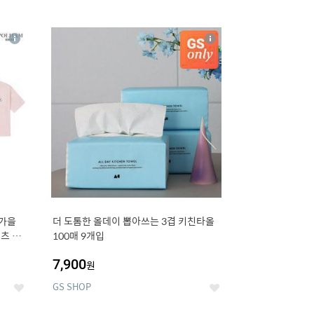
12
상
상
세
세
 가을
더 도톰한 올데이 뽑아쓰는 3겹 키친타올
츠 외
100매 9개입
7,900
원
GS SHOP
좋
좋
아
아
요
요