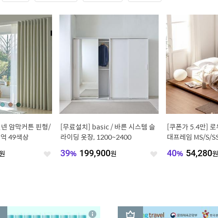
넨 암막커튼 핀형/
[무료설치] basic / 바른 시스템 슬
[쿠폰가 5.4만] 
억 49색상
라이딩 옷장, 1200~2400
대프레임 MS/S/SS
이선택)
원
39
%
199,900
원
40
%
54,280
좋
좋
아
아
요
요
3
상