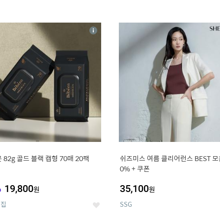
4
15
상
세
 82g 골드 블랙 캡형 70매 20팩
쉬즈미스 여름 클리어런스 BEST 모음
0% + 쿠폰
%
19,800
35,100
원
원
의집
SSG
좋
아