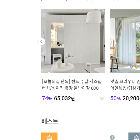
600/800/1200 미드
[오늘의집 단독] 빈트 수납 시스템
맞춤 브라우니 린
 수납장 높은 거실 서랍
터치/베이직 옷장 붙박이장 800 시
아일렛형/형상기
리즈
000
원
74
%
65,032
원
50
%
20,200
좋
좋
아
아
요
요
베스트
1
2
상