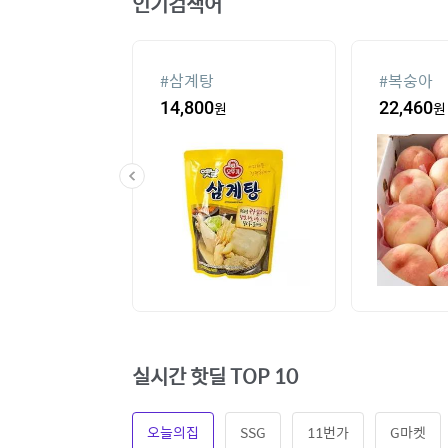
인기검색어
슈
#
삼계탕
#
복숭아
80
원
14,800
원
22,460
원
실시간 핫딜 TOP 10
오늘의집
SSG
11번가
G마켓