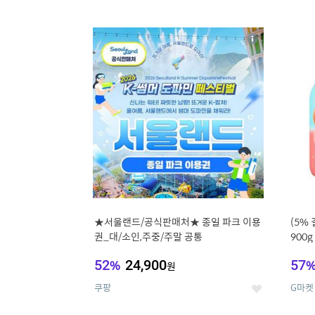
9
1
상
세
★서울랜드/공식판매처★ 종일 파크 이용
(5%
권_대/소인,주중/주말 공통
900
52
%
24,900
57
원
쿠팡
G마켓
좋
아
요