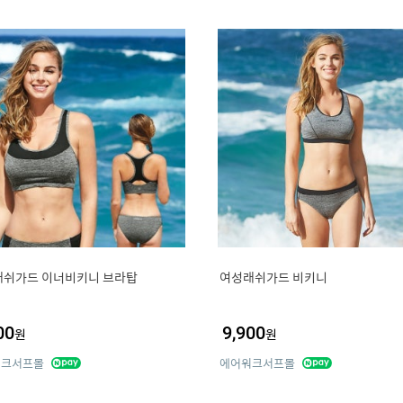
래쉬가드 이너비키니 브라탑
여성래쉬가드 비키니
00
9,900
원
원
워크서프몰
에어워크서프몰