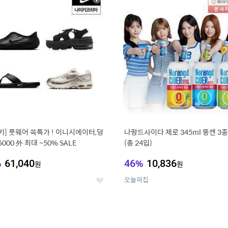
상
세
키] 풋웨어 쓱특가 ! 이니시에이터,덩
나랑드사이다 제로 345ml 뚱캔 3종 
6000 外 최대 ~50% SALE
(총 24입)
%
61,040
46
%
10,836
원
원
오늘의집
좋
아
요