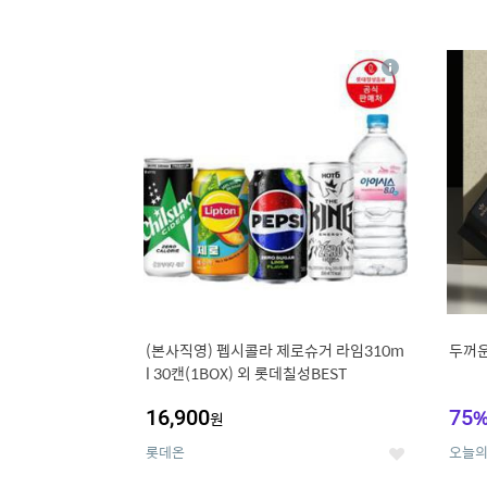
13
1
상
세
(본사직영) 펩시콜라 제로슈거 라임310m
두꺼운
l 30캔(1BOX) 외 롯데칠성BEST
16,900
75
원
롯데온
오늘
좋
아