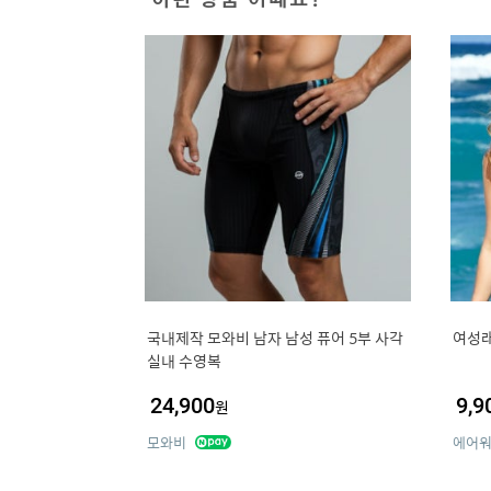
국내제작 모와비 남자 남성 퓨어 5부 사각
여성
실내 수영복
24,900
9,9
원
모와비
에어