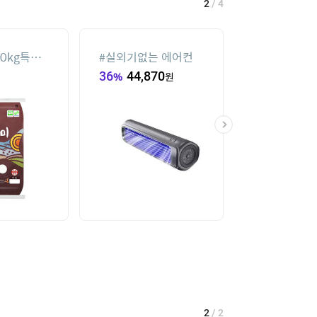
2
/
4
0kg특등
#
실외기없는 에어컨
#
선글라스
36
%
44,870
원
373,400
원
2
/
2