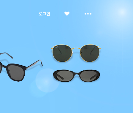
좋
더
로그인
아
보
요
기