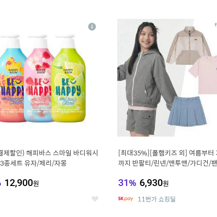
0
11
상
세
 결제할인) 해피바스 스마일 바디워시
[최대35%][폴햄키즈 외] 여름부터
g 3종세트 유자/체리/자몽
까지 반팔티/린넨/맨투맨/가디건/팬
100종
%
12,900
31
%
6,930
원
원
11번가 쇼킹딜
좋
아
요