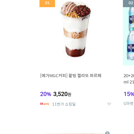
세
[메가MGC커피] 팥빙 젤라또 파르페
20+
ml 
20
%
3,520
15
원
G마켓
11번가 쇼킹딜
좋
아
요
5
6