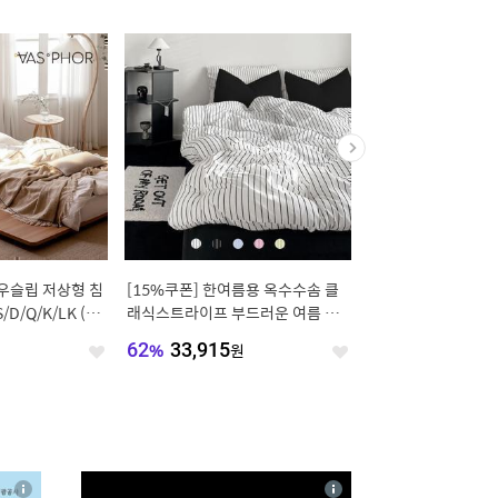
로우슬립 저상형 침
[15%쿠폰] 한여름용 옥수수솜 클
[오늘의집 단독] 단하루 
/D/Q/K/LK (높
래식스트라이프 부드러운 여름 사
3%할인 노아 06 빅
계절 차렵이불
프레임 SS/Q
원
62
%
33,915
원
46
%
91,560
원
좋
좋
아
아
요
요
4
상
상