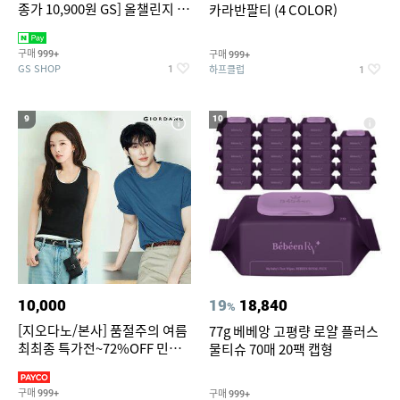
종가 10,900원 GS] 올챌린지 더
카라반팔티 (4 COLOR)
도톰한 천연펄프 3겹 화장지 네
이비 30m 30롤 1팩
구매
구매
999+
999+
GS SHOP
하프클럽
1
1
9
10
10,000
19
18,840
%
[지오다노/본사] 품절주의 여름
77g 베베앙 고평량 로얄 플러스
최최종 특가전~72%OFF 민소
물티슈 70매 20팩 캡형
매/반팔/반바지/린넨 외
구매
구매
999+
999+