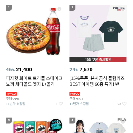
18
19
갤럭시탭 s7 fe 커버 정품
수향미쌀10kg
1
2
20
라이젠5 5600 RX3050 램16GB/SSD 512G 컴퓨터 PC 본체
조립
46
21,400
24
7,570
%
%
피자헛 화이트 트러플 스테이크
[15%쿠폰] 본사공식 폴햄키즈
뇨끼 체다골드 엣지 L+콜라
BEST 아이템 66종 특가! 반팔
1.25L
티/반바지/상하세트 외~
구매
구매
999+
999+
11번가 쇼킹딜
11번가 쇼킹딜
1
23
3
4