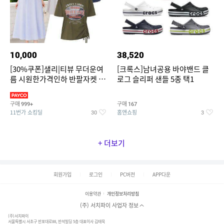
10,000
38,520
[30%쿠폰]샐리|티뷰 무더운여
[크록스]남녀공용 바야밴드 클
름 시원한가격인하 반팔자켓 1
로그 슬리퍼 샌들 5종 택1
만원대 100종 한정특가
구매
구매
999+
167
11번가 쇼킹딜
홈앤쇼핑
30
3
+ 더보기
회원가입
로그인
PC버전
APP다운
이용약관
개인정보처리방침
(주) 서치파이 사업자 정보
(주)서치파이
서울특별시 서초구 반포대로88, 반석빌딩 5층 대표이사 김태묵