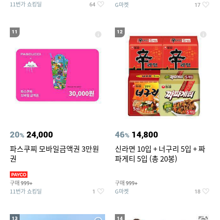
11번가 쇼킹딜
G마켓
64
17
11
12
20
24,000
46
14,800
%
%
파스쿠찌 모바일금액권 3만원
신라면 10입 + 너구리 5입 + 짜
권
파게티 5입 (총 20봉)
구매
구매
999+
999+
11번가 쇼킹딜
G마켓
1
18
13
14