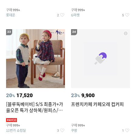
리가 쨍하게 시원한 냉면
구매
구매
999+
999+
롯데온
G마켓
2
5
23
24
20
17,520
23
9,900
%
%
[블루독베이비] S/S 최종가+가
프렌치카페 카페오레 컵커피
을오픈 특가 상하복/원피스/내
의/팬츠 외 100종
구매
구매
999+
999+
11번가 쇼킹딜
쿠팡
3
1