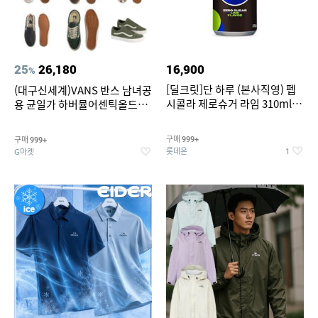
25
26,180
16,900
%
[딜크릿]단 하루 (본사직영) 펩
(대구신세계)VANS 반스 남녀공
시콜라 제로슈거 라임 310ml
용 균일가 하버뮬어센틱올드스
24캔
쿨슬립온 9종 택1브랜드 (반스)
구매
구매
999+
999+
롯데온
G마켓
1