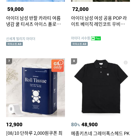
59,000
72,000
아이더 남성 반팔 카라티 여름
아이더 남성 여성 공용 POP 라
냉감 쿨 티셔츠 아이스 폴로티셔
이트 베이직 레인코트 우비
츠 시원한 기능성
DUA25981
아이더 서수원
신세계 빌리지 아이더
7
8
12,900
80
48,900
%
[08/10 단하루 2,000원쿠폰 최
메종키츠네 그레이폭스헤드 PK