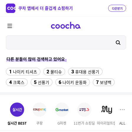
쿠차 앱에서 더 즐겁게 쇼핑하기
다운받기
다른 분들이 많이 검색하고 있어요
1
2
3
나이키 티셔츠
물티슈
휴대용 선풍기
4
5
6
7
크록스
선풍기
나이키 운동화
보냉백
8
9
10
스마트워치
수향미쌀10kg특등급
틀니
11
12
라인댄스옷
잔가지파쇄기
실시간
13
14
15
성인용세발자전거중고
머슬 암드
뷔페용기
실시간 BEST
쿠팡
G마켓
11번가 쇼킹딜
마이리얼트립
ALL
16
17
파타고니아
gpd pocket노트북