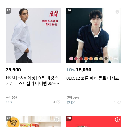
25
26
29,900
10
15,030
%
H&M [H&M 여성] 쇼익 바캉스
016512 코튼 피케 폴로 티셔츠
시즌 베스트셀러 아이템 25%
할인
구매
구매
999+
999+
SSG
롯데온
4
1
27
28