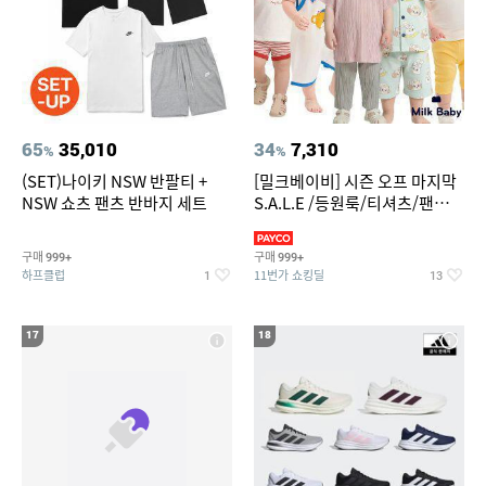
65
35,010
34
7,310
%
%
(SET)나이키 NSW 반팔티 +
[밀크베이비] 시즌 오프 마지막
NSW 쇼츠 팬츠 반바지 세트
S.A.L.E /등원룩/티셔츠/팬츠/
상하복/실내복/팬츠 외
구매
구매
999+
999+
하프클럽
11번가 쇼킹딜
1
13
17
18