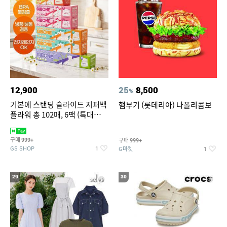
12,900
25
8,500
%
기본에 스탠딩 슬라이드 지퍼백
햄부기 (롯데리아) 나폴리콤보
플라워 총 102매, 6팩 (특대
12+대30+중40+소20)
구매
구매
999+
999+
GS SHOP
G마켓
1
1
29
30