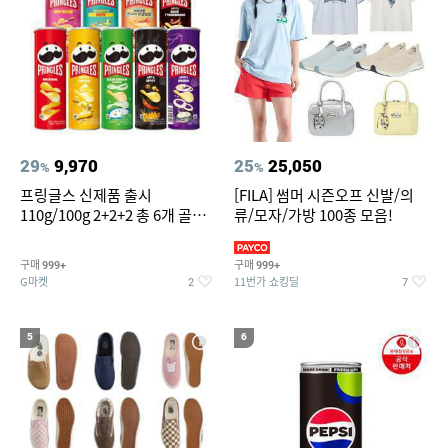
29
9,970
25
25,050
%
%
프링글스 신제품 출시
[FILA] 썸머 시즌오프 신발/의
110g/100g 2+2+2 총 6개 골라
류/모자/가방 100종 모음!
담기
구매
구매
999+
999+
G마켓
11번가 쇼킹딜
2
7
5
6