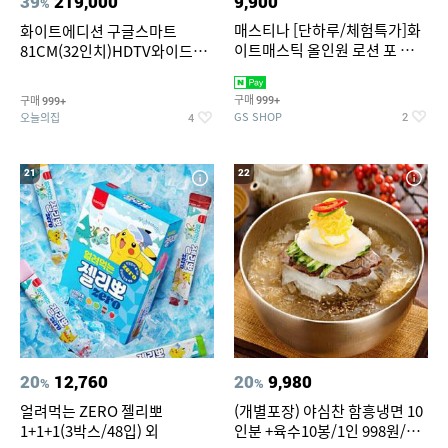
39
219,000
9,900
%
매스티나 [단하루/체험특가]화
화이트에디션 구글스마트
이트매스틱 올인원 로션 포 맨
81CM(32인치)HDTV와이드무
150ml (정가 28,000원)
빙뷰 삼탠바이미 거치가능
구매
구매
999+
999+
GS SHOP
오늘의집
2
4
21
22
20
12,760
20
9,980
%
%
얼려먹는 ZERO 젤리뽀
(개별포장) 야심찬 함흥냉면 10
1+1+1(3박스/48입) 외
인분 +육수10봉/1인 998원/머