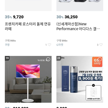
35
9,720
30
36,250
%
%
프렌치카페 로스터리 돌체 연유
(신세계마산점)New
라떼
Performance 아디다스 갤럭시
런 7종 택 1
구매
구매
999+
999+
쿠팡
G마켓
1
3
19
20