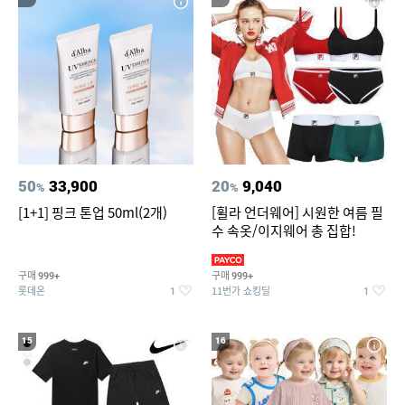
50
33,900
20
9,040
%
%
[1+1] 핑크 톤업 50ml(2개)
[휠라 언더웨어] 시원한 여름 필
수 속옷/이지웨어 총 집합!
구매
구매
999+
999+
롯데온
11번가 쇼킹딜
1
1
15
16