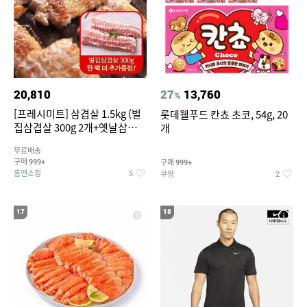
20,810
27
13,760
%
[프레시미트] 삼겹살 1.5kg (벌
롯데웰푸드 칸쵸 초코, 54g, 20
집삼겹살 300g 2개+옛날삼겹살
개
300g 2개+벌집삼겹살300g한
무료배송
팩 추가증정)
구매
구매
999+
999+
홈앤쇼핑
쿠팡
5
2
17
18