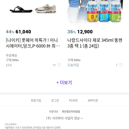
44
61,040
36
12,900
%
%
[나이키] 풋웨어 쓱특가 ! 이니
나랑드사이다 제로 345ml 뚱캔
시에이터,덩크,P-6000 外 최대
3종 택 1 (총 24입)
~50% SALE
무료배송
구매
구매
999+
999+
SSG
오늘의집
11
1
+ 더보기
회원가입
로그인
PC버전
APP다운
이용약관
개인정보처리방침
(주) 서치파이 사업자 정보
(주)서치파이
서울특별시 서초구 반포대로88, 반석빌딩 5층 대표이사 김태묵