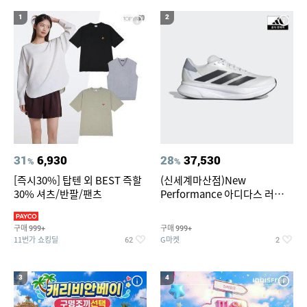
1
2
31
6,930
28
37,530
%
%
[즉시30%] 탑텐 외 BEST 즉할
(신세계마산점)New
30% 셔츠/반팔/팬츠
Performance 아디다스 러닝화
듀라모 SL2
구매
구매
999+
999+
11번가 쇼킹딜
G마켓
62
2
3
4