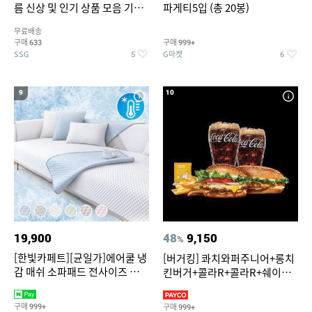
름 신상 및 인기 상품 모음 기획
파게티5입 (총 20봉)
전 최대 77% SALE
무료배송
구매
구매
633
999+
SSG
G마켓
5
6
9
10
19,900
48
9,150
%
[한빛카페트][균일가]에어쿨 냉
[버거킹] 콰치와퍼주니어+롱치
감 매쉬 소파패드 전사이즈 균일
킨버거+콜라R+콜라R+쉐이킹
가
프라이 구운갈릭
구매
구매
999+
999+