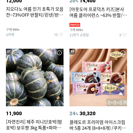
12,000
20
14,400
%
지오다노 여름 인기 초특가 모음
[아웃도어 프로덕츠 키즈]본사
전~73%OFF 반팔티/린넨/반바
여름 클리어런스 ~63% 반팔/반
지 외
바지/수영복
구매
구매
999+
999+
G마켓
11번가 쇼킹딜
12
3
21
22
11,900
24
30,320
%
[자연진리] 제주 미니단호박(밤
끌레도르 프리미엄 아이스크림
호박) 보우짱 3kg 특품+파마산
바 5종 24개 (8+8+8개) /쿠키앤