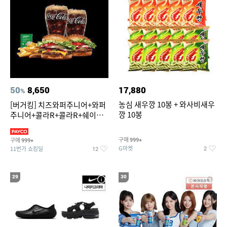
50
8,650
17,880
%
농심 새우깡 10봉 + 와사비새우
[버거킹] 치즈와퍼주니어+와퍼
깡 10봉
주니어+콜라R+콜라R+쉐이킹
프라이 스윗어니언
구매
구매
999+
999+
G마켓
11번가 쇼킹딜
2
12
29
30