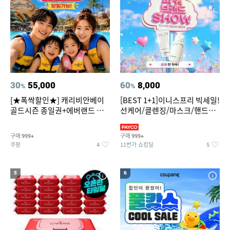
30
55,000
60
8,000
%
%
[★폭싹할인★] 캐리비안베이
[BEST 1+1]이니스프리 빅세일!
골드시즌 종일권+에버랜드 오
선케어/클렌징/마스크/핸드크
후권 대소공통
림/레티놀/PDRN/비타C/그린
구매
구매
999+
999+
쿠팡
11번가 쇼킹딜
4
5
5
6