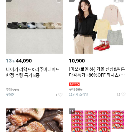
13
44,090
10,900
%
[미쏘/로엠 外] 가을 신상&여름
나이키 리액트X 리주버네이트
마감특가 ~86%OFF 티셔츠/슬
한정 수량 특가 8종
랙스/원피스/니트/블라우스
구매
구매
999+
999+
11번가 쇼킹딜
롯데온
12
1
15
16