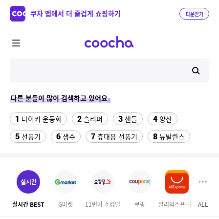
쿠차 앱에서 더 즐겁게 쇼핑하기
다운받기
다른 분들이 많이 검색하고 있어요
1
2
3
4
나이키 운동화
슬리퍼
샌들
양산
5
6
7
8
선풍기
생수
휴대용 선풍기
뉴발란스
9
10
11
Benz S600
여성실내수영복
중고음료수냉장고
12
13
14
라인댄스옷
hid 전조등
구혜선
실시간
15
16
17
미니 탁상용 선풍기
무대의상
업소용 가림막
실시간 BEST
G마켓
11번가 쇼킹딜
쿠팡
알리익스프레스
ALL
오늘
18
19
20
다마고치파라다이스
더뉴 아반떼ad
전기롤