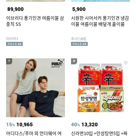
89,900
5,900
이브리다 풍기인견 여름이불 삼
시원한 시어서커 풍기인견 냉감
중직 SS
이불 여름이불 배덮개 홑이불
이브리다
루시드슬립
7
8
15
10,965
40
13,320
%
%
아디다스/푸마 외 언더웨어 여
신라면10입 +안성탕면5입 +짜