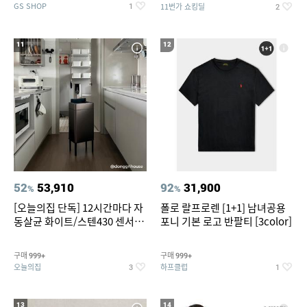
GS SHOP
11번가 쇼킹딜
1
2
11
12
52
53,910
92
31,900
%
%
[오늘의집 단독] 12시간마다 자
폴로 랄프로렌 [1+1] 남녀공용
동살균 화이트/스텐430 센서휴
포니 기본 로고 반팔티 [3color]
지통 20L/30L
구매
구매
999+
999+
오늘의집
하프클럽
3
1
13
14