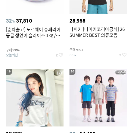
32
37,810
28,958
%
나이키 [나이키코리아공식] 26
[순차출고] 노르웨이 슈페리어
SUMMER BEST 의류모음
등급 생연어 슬라이스 1kg /
~55% SALE
500g / 300g 항공직송
구매
구매
999+
999+
SSG
오늘의집
2
2
19
20