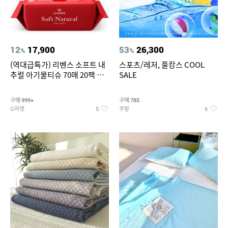
12
17,900
53
26,300
%
%
(역대급특가) 리벤스 소프트 내
스포츠/레저, 풀캉스 COOL
추럴 아기물티슈 70매 20팩 캡
SALE
형 / 70gsm 고평량
구매
구매
999+
785
G마켓
쿠팡
5
6