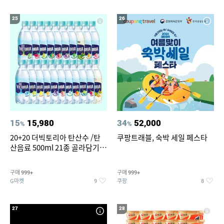
25
26
15
15,980
34
52,000
%
%
20+20 더빅토리아 탄산수 /탄
쿠팡트래블, 숙박 세일 페스타
산음료 500ml 21종 골라담기
(총 2박스/분리배송)
구매
구매
999+
999+
G마켓
쿠팡
9
8
27
28