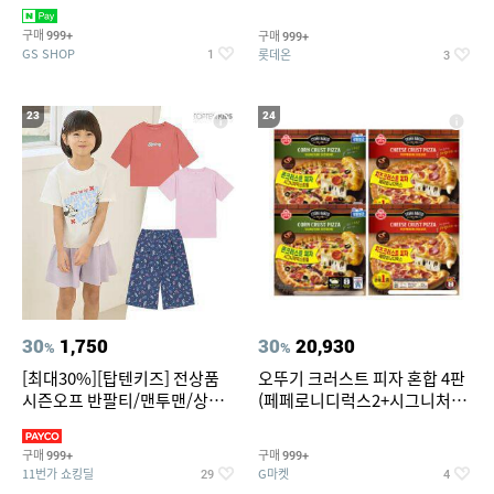
치즈 증정
크림/베리믹스/헤이즐넛초코
구매
구매
999+
999+
GS SHOP
롯데온
1
3
23
24
30
1,750
30
20,930
%
%
[최대30%][탑텐키즈] 전상품
오뚜기 크러스트 피자 혼합 4판
시즌오프 반팔티/맨투맨/상하
(페페로니디럭스2+시그니처익
복/레깅스 외 100종
스트림2)
구매
구매
999+
999+
11번가 쇼킹딜
G마켓
29
4