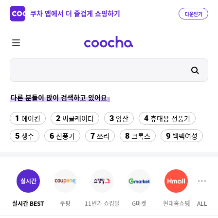
쿠차 앱에서 더 즐겁게 쇼핑하기
다운받기
다른 분들이 많이 검색하고 있어요
1
2
3
4
에어컨
써큘레이터
양산
휴대용 선풍기
5
6
7
8
9
생수
선풍기
쪼리
크록스
백팩여성
10
11
해먹그물
김해 롯데워터파크 종일권
12
13
실외기없는 에어컨
성인용세발자전거중고
실시간
14
15
16
백골뱅이
볼보 매트
나이키츄리닝 세트
실시간 BEST
쿠팡
11번가 쇼킹딜
G마켓
현대홈쇼핑
ALL
GS S
17
18
천안소노벨 워터파크
차량햇빛가리개