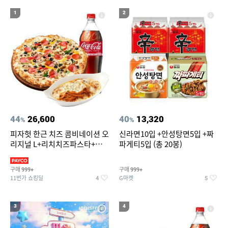
19
20
자전거 타이어 튜브
메가
1
2
44
26,600
40
13,320
%
%
피자헛 한근 치즈 콤비네이션 오
신라면10입 +안성탕면5입 +짜
리지널 L+리치치즈파스타+콜
파게티5입 (총 20봉)
라 1.25L
구매
구매
999+
999+
11번가 쇼킹딜
G마켓
4
5
3
4