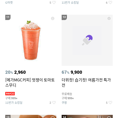
G마켓
11번가 쇼킹딜
5
6
11
12
20
2,960
67
9,900
%
%
[메가MGC커피] 멋쟁이 토마토
더위컷! 습기컷! 여름가전 특가
스무디
전
무료배송
구매
구매
999+
999+
11번가 쇼킹딜
쿠팡
2
5
13
14