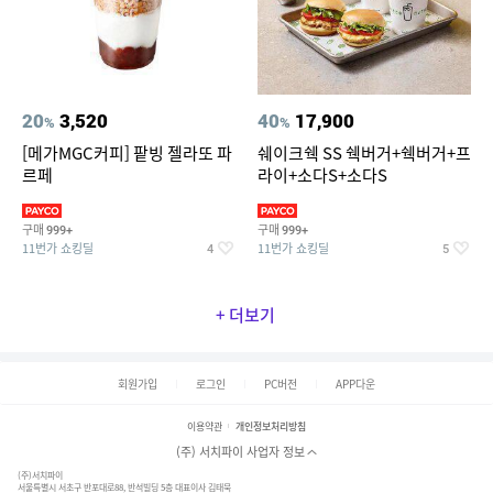
20
3,520
40
17,900
%
%
[메가MGC커피] 팥빙 젤라또 파
쉐이크쉑 SS 쉑버거+쉑버거+프
르페
라이+소다S+소다S
구매
구매
999+
999+
11번가 쇼킹딜
11번가 쇼킹딜
4
5
+ 더보기
회원가입
로그인
PC버전
APP다운
이용약관
개인정보처리방침
(주) 서치파이 사업자 정보
(주)서치파이
서울특별시 서초구 반포대로88, 반석빌딩 5층 대표이사 김태묵