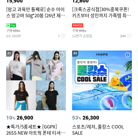
15,900
12,600
[망고 과육만 통째로] 순수 아이
[크록스공식점]30%중복쿠폰!
스 망고바 50g*20봉 (26년 제
키즈부터 성인까지 가족템 최대
조)
혜택가 찬스
구매
구매
999+
999+
GS SHOP
11번가 쇼킹딜
1
244
21
22
10
26,900
53
26,300
%
%
★특가/5종세트★ [GGPX]
스포츠/레저, 풀캉스 COOL
26SS NEW 아트웍 폰테 티셔츠
SALE