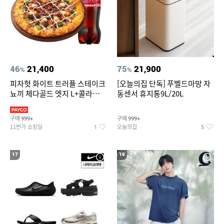
46
21,400
75
21,900
%
%
피자헛 화이트 트러플 스테이크
[오늘의집 단독] 푸벨드마망 자
뇨끼 체다골드 엣지 L+콜라
동센서 휴지통9L/20L
1.25L
구매
구매
999+
999+
11번가 쇼킹딜
오늘의집
1
5
17
18