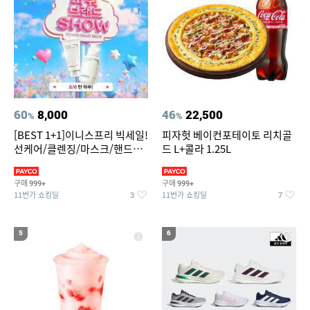
60
8,000
46
22,500
%
%
[BEST 1+1]이니스프리 빅세일!
피자헛 베이컨포테이토 리치골
선케어/클렌징/마스크/핸드크
드 L+콜라 1.25L
림/레티놀/PDRN/비타C/그린
구매
구매
999+
999+
11번가 쇼킹딜
11번가 쇼킹딜
3
7
5
6