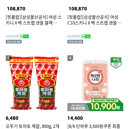
108,870
108,870
[핏플랍][삼성물산공식] 여성 스
[핏플랍][삼성물산공식] 여성
키니 II 백 스트랩 샌들 블랙
C33스키니 II 백 스트랩 샌들 카
(FT64K2S365)
라멜 (FT64K2S36B)
GSSHOP
GSSHOP
7
8
6,480
14,400
오뚜기 토마토 케챂, 800g, 2개
[8/6 단하루 3,500원쿠폰 최종