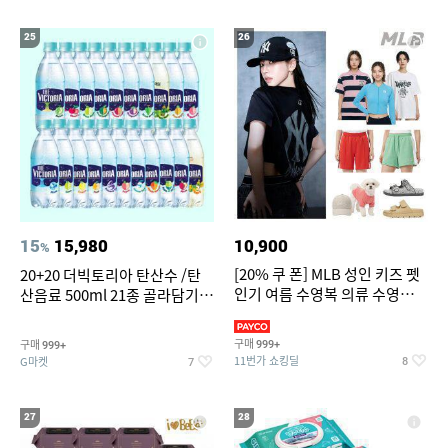
25
26
15
15,980
10,900
%
[20% 쿠 폰] MLB 성인 키즈 펫
20+20 더빅토리아 탄산수 /탄
인기 여름 수영복 의류 수영복
산음료 500ml 21종 골라담기
슈즈 베스트 제품 파격전
(총 2박스/분리배송)
구매
구매
999+
999+
11번가 쇼킹딜
G마켓
8
7
27
28