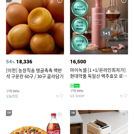
54
18,336
16,500
%
마이녹셀 [1 +1/온라인최저가]
[이천] 농장직송 탱글촉촉 맥반
현대약품 독일산 맥주효모 로즈
석 구운란 60구 / 30구 골라담기
PDRN 탈모샴푸 대용량
1000ml (정가 100,000원)
구매
구매
999+
999+
GS SHOP
오늘의집
1
1
15
16