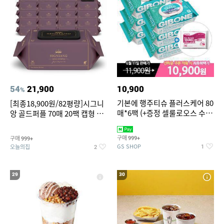
54
21,900
10,900
%
기본에 행주티슈 플러스케어 80
[최종18,900원/82평량]시그니
매*6팩 (+증정 셀룰로오스 수세
앙 골드퍼플 70매 20팩 캡형 아
미 2매)
기물티슈
구매
구매
999+
999+
GS SHOP
오늘의집
1
2
29
30