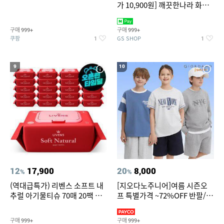
가 10,900원] 깨끗한나라 화장
지 허브가든 가드니아 27m 30
롤
구매
구매
999+
999+
쿠팡
GS SHOP
1
1
9
10
12
17,900
20
8,000
%
%
(역대급특가) 리벤스 소프트 내
[지오다노주니어]여름 시즌오
추럴 아기물티슈 70매 20팩 캡
프 특별가격 ~72%OFF 반팔/반
형 / 70gsm 고평량
바지/기능성 등
구매
구매
999+
999+