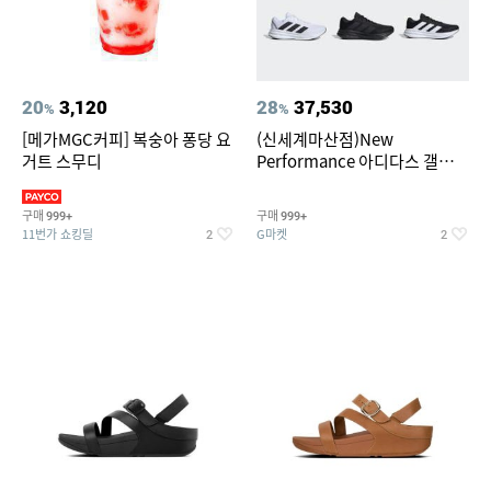
20
3,120
28
37,530
%
%
[메가MGC커피] 복숭아 퐁당 요
(신세계마산점)New
거트 스무디
Performance 아디다스 갤럭시
런 7종 택 1
구매
구매
999+
999+
11번가 쇼킹딜
G마켓
2
2