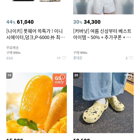
44
61,040
30
34,300
%
%
[나이키] 풋웨어 쓱특가 ! 이니
[커버낫] 여름 신상부터 베스트
시에이터,덩크,P-6000 外 최대
아이템 ~ 50% + 추가쿠폰 + 카
~50% SALE
드혜택
무료배송
구매
구매
999+
999+
SSG
롯데온
11
2
19
20