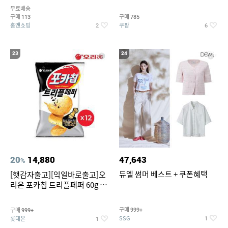
5종 GX262F0501TS
무료배송
구매
구매
113
785
홈앤쇼핑
쿠팡
2
6
23
24
20
14,880
47,643
%
듀엘 썸머 베스트 + 쿠폰혜택
[햇감자출고][익일바로출고]오
리온 포카칩 트리플페퍼 60g 12
개
구매
구매
999+
999+
SSG
롯데온
1
1