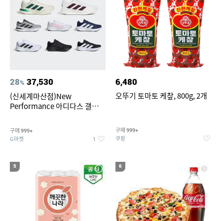
28
37,530
6,480
%
오뚜기 토마토 케챂, 800g, 2개
(신세계마산점)New
Performance 아디다스 갤럭시
런 7종 택 1
구매
구매
999+
999+
쿠팡
G마켓
1
5
6