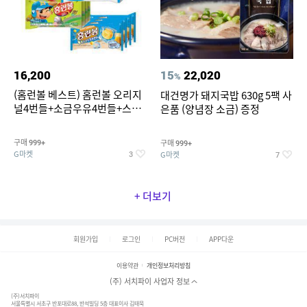
16,200
15
22,020
%
(홈런볼 베스트) 홈런볼 오리지
대건명가 돼지국밥 630g 5팩 사
널4번들+소금우유4번들+스윗
은품 (양념장 소금) 증정
커스타드4번들+옥수수 소프트
콘맛4번들
구매
구매
999+
999+
G마켓
G마켓
3
7
+ 더보기
회원가입
로그인
PC버전
APP다운
이용약관
개인정보처리방침
(주) 서치파이 사업자 정보
(주)서치파이
서울특별시 서초구 반포대로88, 반석빌딩 5층 대표이사 김태묵