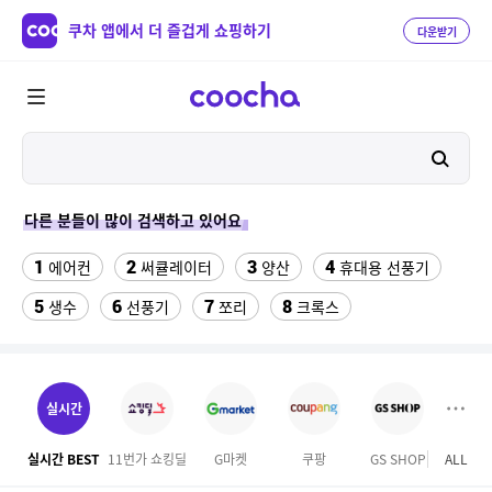
쿠차 앱에서 더 즐겁게 쇼핑하기
다운받기
다른 분들이 많이 검색하고 있어요
1
2
3
4
에어컨
써큘레이터
양산
휴대용 선풍기
5
6
7
8
생수
선풍기
쪼리
크록스
9
10
11
아우디 로고
인견팬티
침대 매트리스 퀸
12
13
팔찌부자재
반려동물 위치추적 gps 목걸이
실시간
14
15
16
옥마루황토흙침대
매직 미러
긴팔쿨티
실시간 BEST
11번가 쇼킹딜
G마켓
쿠팡
GS SHOP
ALL
롯데
17
18
천안소노벨 오션어드벤처
S56UI0128 P4455 7162