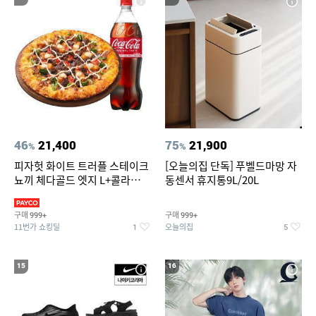
46
21,400
75
21,900
%
%
피자헛 화이트 트러플 스테이크
[오늘의집 단독] 푸벨드마망 자
뇨끼 체다골드 엣지 L+콜라
동센서 휴지통9L/20L
1.25L
구매
구매
999+
999+
11번가 쇼킹딜
오늘의집
1
5
15
16