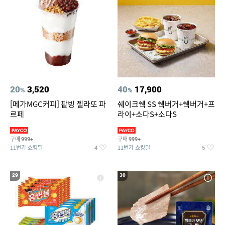
20
3,520
40
17,900
%
%
[메가MGC커피] 팥빙 젤라또 파
쉐이크쉑 SS 쉑버거+쉑버거+프
르페
라이+소다S+소다S
구매
구매
999+
999+
11번가 쇼킹딜
11번가 쇼킹딜
4
5
29
30