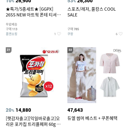
10
26,900
53
26,300
%
%
★특가/5종세트★ [GGPX]
스포츠/레저, 풀캉스 COOL
26SS NEW 아트웍 폰테 티셔츠
SALE
5종 GX262F0501TS
무료배송
구매
구매
113
785
홈앤쇼핑
쿠팡
1
6
21
22
20
14,880
47,643
%
듀엘 썸머 베스트 + 쿠폰혜택
[햇감자출고][익일바로출고]오
리온 포카칩 트리플페퍼 60g 12