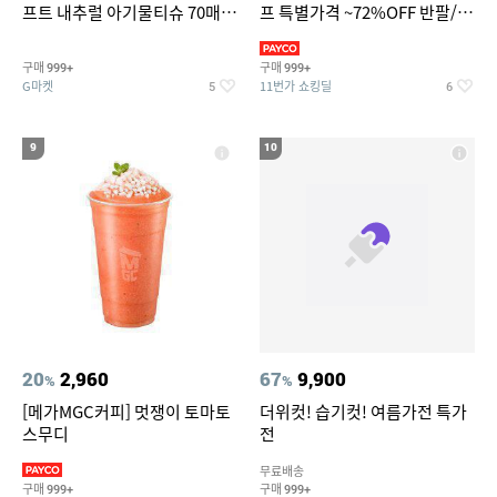
프트 내추럴 아기물티슈 70매
프 특별가격 ~72%OFF 반팔/반
20팩 캡형 / 70gsm 고평량
바지/기능성 등
구매
구매
999+
999+
G마켓
11번가 쇼킹딜
5
6
9
10
20
2,960
67
9,900
%
%
[메가MGC커피] 멋쟁이 토마토
더위컷! 습기컷! 여름가전 특가
스무디
전
무료배송
구매
구매
999+
999+