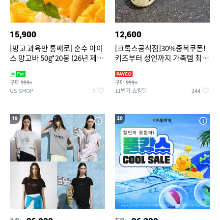
15,900
12,600
[망고 과육만 통째로] 순수 아이
[크록스공식점]30%중복쿠폰!
스 망고바 50g*20봉 (26년 제
키즈부터 성인까지 가족템 최대
조)
혜택가 찬스
구매
구매
999+
999+
GS SHOP
11번가 쇼킹딜
1
244
19
20