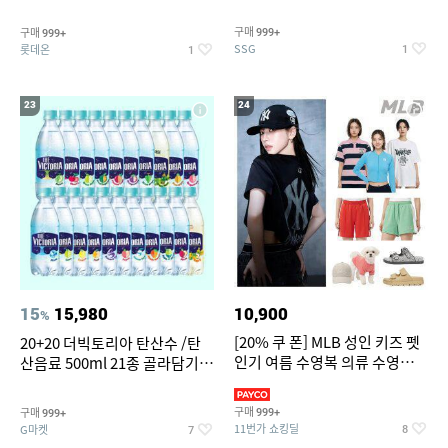
개
구매
구매
999+
999+
SSG
롯데온
1
1
23
24
15
15,980
10,900
%
[20% 쿠 폰] MLB 성인 키즈 펫
20+20 더빅토리아 탄산수 /탄
인기 여름 수영복 의류 수영복
산음료 500ml 21종 골라담기
슈즈 베스트 제품 파격전
(총 2박스/분리배송)
구매
구매
999+
999+
11번가 쇼킹딜
G마켓
8
7