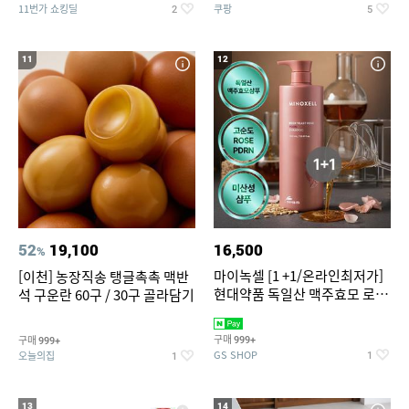
11번가 쇼킹딜
쿠팡
2
5
11
12
52
19,100
16,500
%
마이녹셀 [1 +1/온라인최저가]
[이천] 농장직송 탱글촉촉 맥반
현대약품 독일산 맥주효모 로즈
석 구운란 60구 / 30구 골라담기
PDRN 탈모샴푸 대용량
1000ml (정가 100,000원)
구매
구매
999+
999+
GS SHOP
오늘의집
1
1
13
14