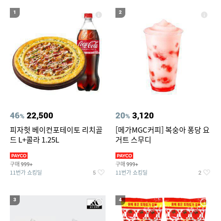
19
20
롯데월드
볼보 매트
1
2
46
22,500
20
3,120
%
%
피자헛 베이컨포테이토 리치골
[메가MGC커피] 복숭아 퐁당 요
드 L+콜라 1.25L
거트 스무디
구매
구매
999+
999+
11번가 쇼킹딜
11번가 쇼킹딜
5
2
3
4