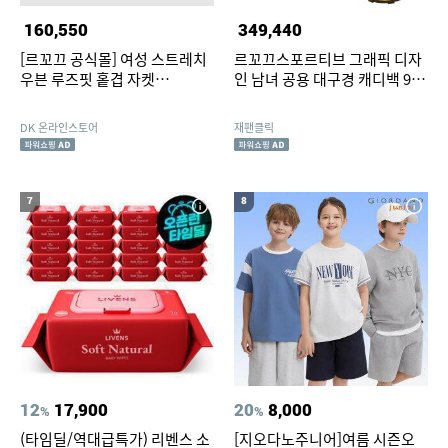
160,550
349,440
[르꼬끄 공식몰] 여성 스트레치
르꼬끄스포르티브 그래픽 디자
우븐 루즈핏 홑겹 자켓
인 남녀 공용 대구경 캐디백 9.5
QR122OJK22
형 6분할
DK 온라인스토어
재팬클릭
7
8
12
17,900
20
8,000
%
%
(타임딜/역대급특가) 리벤스 소
[지오다노주니어]여름 시즌오