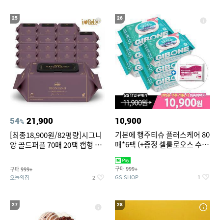
25
26
54
21,900
10,900
%
기본에 행주티슈 플러스케어 80
[최종18,900원/82평량]시그니
매*6팩 (+증정 셀룰로오스 수세
앙 골드퍼플 70매 20팩 캡형 아
미 2매)
기물티슈
구매
구매
999+
999+
GS SHOP
오늘의집
1
2
27
28