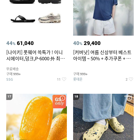
44
61,040
40
29,400
%
%
[나이키] 풋웨어 쓱특가 ! 이니
[커버낫] 여름 신상부터 베스트
시에이터,덩크,P-6000 外 최대
아이템 ~ 50% + 추가쿠폰 + 카
~50% SALE
드혜택
무료배송
구매
구매
999+
999+
SSG
롯데온
11
2
17
18