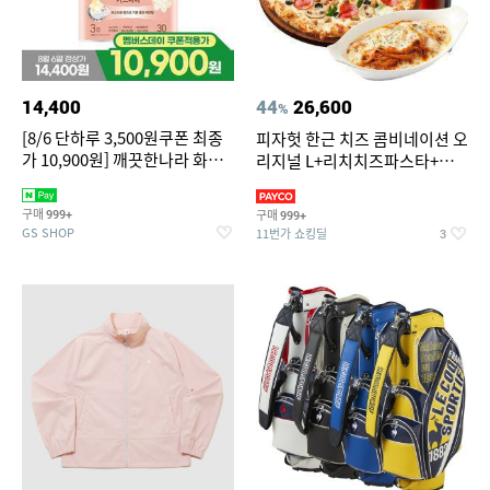
14,400
44
26,600
%
[8/6 단하루 3,500원쿠폰 최종
피자헛 한근 치즈 콤비네이션 오
가 10,900원] 깨끗한나라 화장
리지널 L+리치치즈파스타+콜
지 허브가든 가드니아 27m 30
라 1.25L
롤
구매
구매
999+
999+
GS SHOP
11번가 쇼킹딜
3