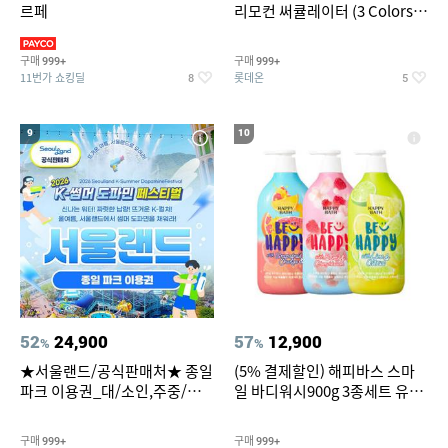
르페
리모컨 써큘레이터 (3 Colors
택1)
구매
구매
999+
999+
11번가 쇼킹딜
롯데온
8
5
9
10
52
24,900
57
12,900
%
%
★서울랜드/공식판매처★ 종일
(5% 결제할인) 해피바스 스마
파크 이용권_대/소인,주중/주
일 바디워시900g 3종세트 유
말 공통
자/체리/자몽
구매
구매
999+
999+