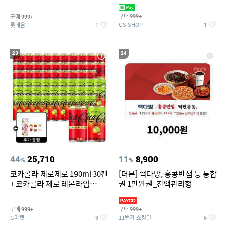
집안 실내 담배 냄새 제거
맥반석계란 HACCP 햇썹 인증
구매
구매
999+
999+
GS SHOP
롯데온
1
1
23
24
44
25,710
11
8,900
%
%
코카콜라 제로제로 190ml 30캔
[더본] 빽다방, 홍콩반점 등 통합
+ 코카콜라 제로 레몬라임
권 1만원권_잔액관리형
190ml 30캔 + (증정) 콜드컵+스
티커 세트
구매
구매
999+
999+
G마켓
11번가 쇼킹딜
3
6