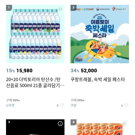
15
16
침대 매트리스 퀸
창문형 에어컨
1
2
17
18
갤럭시 탭 A 101 2019 케이스
베스킨라빈스
19
나노 게르마늄 의료기 침대
20
갤럭시탭 s6lite 정품키보드케이스
15
15,980
34
52,000
%
%
20+20 더빅토리아 탄산수 /탄
쿠팡트래블, 숙박 세일 페스타
산음료 500ml 21종 골라담기
(총 2박스/분리배송)
구매
구매
999+
999+
G마켓
쿠팡
8
6
3
4