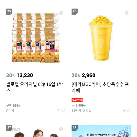
25
26
30
13,230
20
2,960
%
%
쌀로별 오리지널 62g 16입 1박
[메가MGC커피] 초당옥수수 프
스
라페
구매
구매
999+
999+
G마켓
11번가 쇼킹딜
2
4
27
28