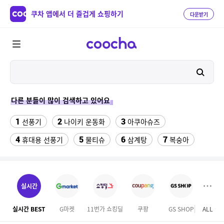
쿠차 앱에서 더 즐겁게 쇼핑하기
다운받기
다른 분들이 많이 검색하고 있어요
1
2
3
선풍기
나이키 운동화
아쿠아슈즈
4
5
6
7
휴대용 선풍기
물티슈
삼계탕
복숭아
8
이동식 에어컨
9
ESSECORE KLEVV DDR4-3200 CL22 파인인포 (16GB)
실시간
10
11
팔찌부자재
다이소C타입 to HDMI 미러링 케이블
실시간 BEST
G마켓
11번가 쇼킹딜
쿠팡
GS SHOP
ALL
홈앤
12
13
14
forever21
수향미쌀10kg특등급
uhd-65f