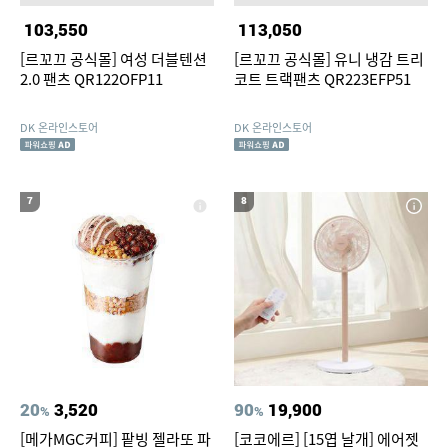
103,550
113,050
[르꼬끄 공식몰] 여성 더블텐션
[르꼬끄 공식몰] 유니 냉감 트리
2.0 팬츠 QR122OFP11
코트 트랙팬츠 QR223EFP51
DK 온라인스토어
DK 온라인스토어
7
8
20
3,520
90
19,900
%
%
[메가MGC커피] 팥빙 젤라또 파
[코코에르] [15엽 날개] 에어젯