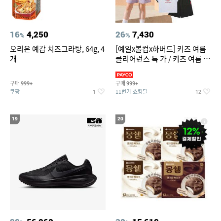
16
4,250
26
7,430
%
%
오리온 예감 치즈그라탕, 64g, 4
[예일x볼컴x하버드] 키즈 여름
개
클리어런스 특 가 / 키즈 여름 수
영복 반팔티 반바지 스
구매
구매
999+
999+
쿠팡
11번가 쇼킹딜
1
12
19
20