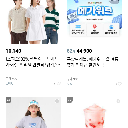
10,140
62
44,900
%
(스파오)32%쿠폰 여름 막차특
쿠팡트래블, 메가위크 올 여름
가·가을 얼리템 반팔티/냉감/반
휴가 역대급 할인혜택
바지/린넨/맨투맨/슬랙스/가디
건 외 ~74%OFF
구매
구매
999+
983
G마켓
쿠팡
13
3
29
30