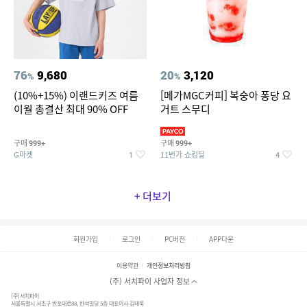
76
9,680
20
3,120
%
%
(10%+15%) 이랜드키즈 여름
[메가MGC커피] 복숭아 퐁당 요
이월 총결산 최대 90% OFF
거트 스무디
구매
구매
999+
999+
G마켓
11번가 쇼킹딜
1
4
+ 더보기
회원가입
로그인
PC버전
APP다운
이용약관
개인정보처리방침
(주) 서치파이 사업자 정보
(주)서치파이
서울특별시 서초구 반포대로88, 반석빌딩 5층 대표이사 김태묵