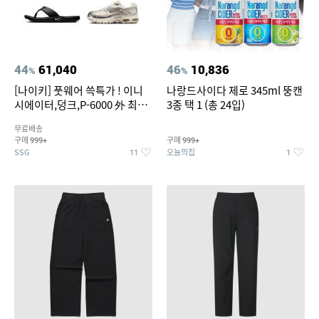
44
61,040
46
10,836
%
%
[나이키] 풋웨어 쓱특가 ! 이니
나랑드사이다 제로 345ml 뚱캔
시에이터,덩크,P-6000 外 최대
3종 택 1 (총 24입)
~50% SALE
무료배송
구매
구매
999+
999+
SSG
오늘의집
11
1