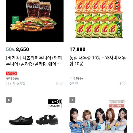
50
8,650
17,880
%
농심 새우깡 10봉 + 와사비새우
[버거킹] 치즈와퍼주니어+와퍼
깡 10봉
주니어+콜라R+콜라R+쉐이킹
프라이 스윗어니언
구매
구매
999+
999+
G마켓
11번가 쇼킹딜
1
9
5
6