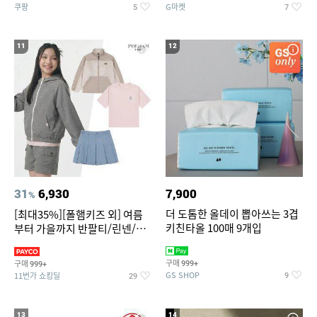
쿠팡
G마켓
5
7
11
12
31
6,930
7,900
%
더 도톰한 올데이 뽑아쓰는 3겹
[최대35%][폴햄키즈 외] 여름
키친타올 100매 9개입
부터 가을까지 반팔티/린넨/맨
투맨/가디건/팬츠 외 100종
구매
구매
999+
999+
GS SHOP
11번가 쇼킹딜
9
29
13
14