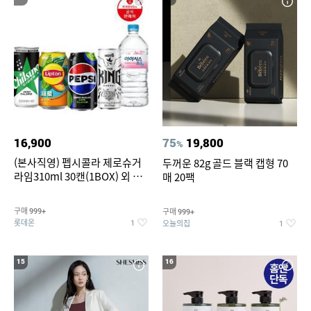
16,900
75
19,800
%
(본사직영) 펩시콜라 제로슈거
두꺼운 82g 골드 블랙 캡형 70
라임310ml 30캔(1BOX) 외 롯
매 20팩
데칠성BEST
구매
구매
999+
999+
롯데온
오늘의집
1
1
15
16