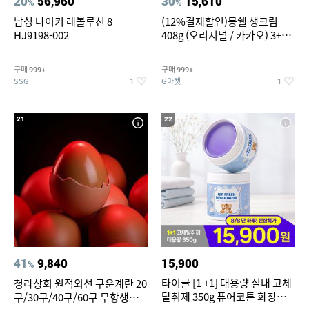
20
56,960
30
15,610
%
%
남성 나이키 레볼루션 8
(12%결제할인)몽쉘 생크림
HJ9198-002
408g (오리지널 / 카카오) 3+1
개
구매
구매
999+
999+
SSG
G마켓
1
1
21
22
41
9,840
15,900
%
타이글 [1 +1] 대용량 실내 고체
청라상회 원적외선 구운계란 20
탈취제 350g 퓨어코튼 화장실
구/30구/40구/60구 무항생제