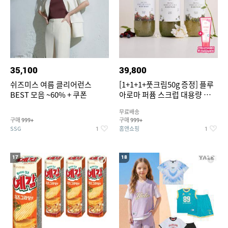
35,100
39,800
쉬즈미스 여름 클리어런스
[1+1+1+풋크림50g 증정] 플루
BEST 모음 ~60% + 쿠폰
아로마 퍼퓸 스크럽 대용량 바디
워시 1000ml
무료배송
구매
구매
999+
999+
SSG
홈앤쇼핑
1
1
17
18