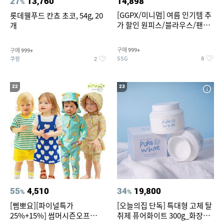
27
13,760
14,898
%
[GGPX/미니멈] 여름 인기템 추
롯데웰푸드 칸쵸 초코, 54g, 20
가 할인 원피스/블라우스/팬츠
개
~
구매
구매
999+
999+
SSG
쿠팡
8
2
22
23
55
4,510
34
19,800
%
%
[삠뽀요][파이널특가
[오늘의집 단독] 특대형 고체 탈
25%+15%] 썸머시즌오프
취제 퓨어화이트 300g_화장실