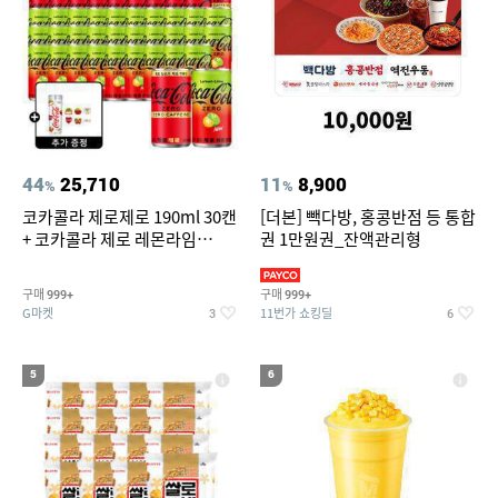
44
25,710
11
8,900
%
%
코카콜라 제로제로 190ml 30캔
[더본] 빽다방, 홍콩반점 등 통합
+ 코카콜라 제로 레몬라임
권 1만원권_잔액관리형
190ml 30캔 + (증정) 콜드컵+스
티커 세트
구매
구매
999+
999+
G마켓
11번가 쇼킹딜
3
6
5
6