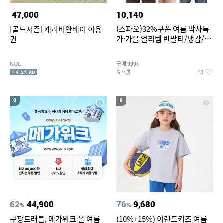
47,000
10,140
(스파오)32%쿠폰 여름 막차특
[골드시즌] 캐리비안베이 이용
가·가을 얼리템 반팔티/냉감/반
권
바지/린넨/맨투맨/슬랙스/가디
건 외 ~74%OFF
NOL
구매
999+
G마켓
13
8
9
62
44,900
76
9,680
%
%
쿠팡트래블, 메가위크 올 여름
(10%+15%) 이랜드키즈 여름