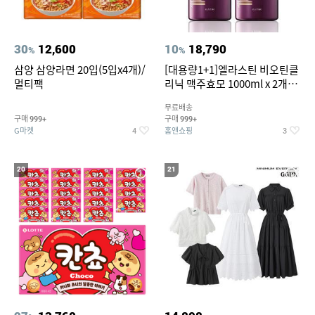
30
12,600
10
18,790
%
%
삼양 삼양라면 20입(5입x4개)/
[대용량1+1]엘라스틴 비오틴클
멀티팩
리닉 맥주효모 1000ml x 2개
(샴푸/컨디셔너 택1)
무료배송
구매
구매
999+
999+
G마켓
홈앤쇼핑
4
3
20
21