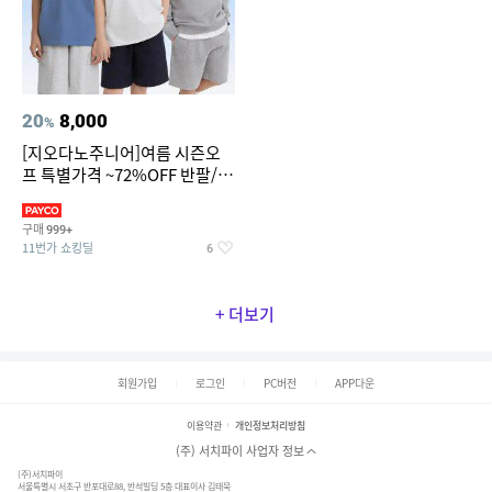
20
8,000
%
[지오다노주니어]여름 시즌오
프 특별가격 ~72%OFF 반팔/반
바지/기능성 등
구매
999+
11번가 쇼킹딜
6
+ 더보기
회원가입
로그인
PC버전
APP다운
이용약관
개인정보처리방침
(주) 서치파이 사업자 정보
(주)서치파이
서울특별시 서초구 반포대로88, 반석빌딩 5층 대표이사 김태묵