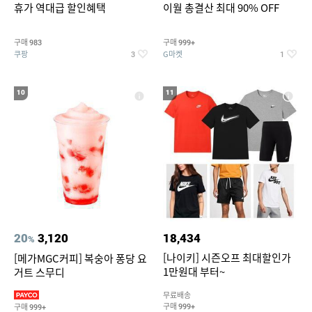
휴가 역대급 할인혜택
이월 총결산 최대 90% OFF
구매
구매
983
999+
쿠팡
G마켓
3
1
10
11
20
3,120
18,434
%
[나이키] 시즌오프 최대할인가
[메가MGC커피] 복숭아 퐁당 요
1만원대 부터~
거트 스무디
무료배송
구매
구매
999+
999+