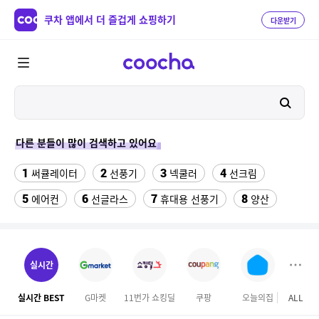
쿠차 앱에서 더 즐겁게 쇼핑하기
다운받기
다른 분들이 많이 검색하고 있어요
1
2
3
4
써큘레이터
선풍기
넥쿨러
선크림
5
6
7
8
에어컨
선글라스
휴대용 선풍기
양산
9
10
11
치약
여성댄스복
가정용 인형뽑기기계
12
13
팔찌부자재
여자라인 댄스복
실시간
14
15
16
롯데월드 자유이용권
라인댄스옷
엄마옷
실시간 BEST
G마켓
11번가 쇼킹딜
쿠팡
오늘의집
ALL
마이리
17
18
19
엘칸토
kfc
슬리퍼