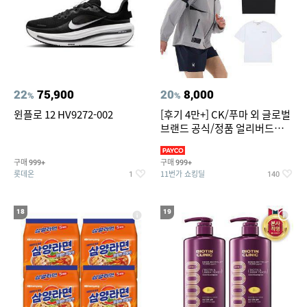
22
75,900
20
8,000
%
%
윈플로 12 HV9272-002
[후기 4만+] CK/푸마 외 글로벌
브랜드 공식/정품 얼리버드
~94%
구매
구매
999+
999+
롯데온
11번가 쇼킹딜
1
140
18
19