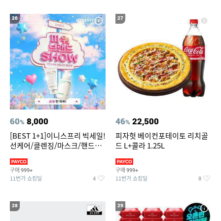
26
27
60
8,000
46
22,500
%
%
[BEST 1+1]이니스프리 빅세일!
피자헛 베이컨포테이토 리치골
선케어/클렌징/마스크/핸드크
드 L+콜라 1.25L
림/레티놀/PDRN/비타C/그린
구매
구매
999+
999+
11번가 쇼킹딜
11번가 쇼킹딜
4
8
28
29