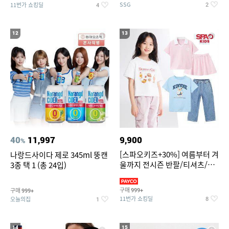
SSG
11번가 쇼킹딜
2
4
12
13
40
11,997
9,900
%
[스파오키즈+30%] 여름부터 겨
나랑드사이다 제로 345ml 뚱캔
울까지 전시즌 반팔/티셔츠/셋
3종 택 1 (총 24입)
업/원피스/팬츠/아우트 外
구매
구매
999+
999+
11번가 쇼킹딜
오늘의집
8
1
14
15