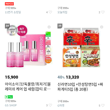
3,390원~/상하복/래쉬가드/수
탈취제 담배냄새제거 거실탈취
영복/티셔츠/
구매
구매
999+
999+
11번가 쇼킹딜
오늘의집
4
2
24
25
15,900
40
13,320
%
아이소이 [단독물량/최저가]블
신라면10입 +안성탕면5입 +짜
레미쉬 케어 업 세럼(잡티 로즈
파게티5입 (총 20봉)
세럼) 20ml 더블기획 (사용기한
2027-04-24)
구매
구매
999+
999+
GS SHOP
G마켓
3
5