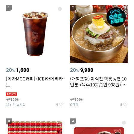
20
성인용세발자전거중고
1
2
20
1,600
20
9,980
%
%
[메가MGC커피] (ICE)아메리카
(개별포장) 야심찬 함흥냉면 10
노
인분 +육수10봉/1인 998원/ 머
리가 쨍하게 시원한 냉면
구매
구매
999+
999+
11번가 쇼킹딜
G마켓
9
5
3
4