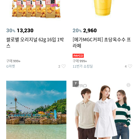
30
13,230
20
2,960
%
%
쌀로별 오리지널 62g 16입 1박
[메가MGC커피] 초당옥수수 프
스
라페
구매
구매
999+
999+
G마켓
11번가 쇼킹딜
2
4
7