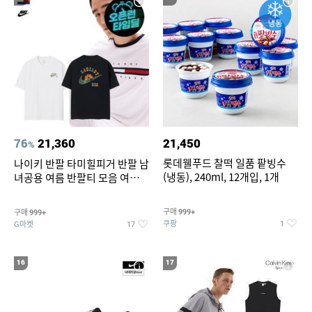
76
21,360
21,450
%
롯데웰푸드 찰떡 일품 팥빙수
나이키 반팔 타미힐피거 반팔 남
(냉동), 240ml, 12개입, 1개
녀공용 여름 반팔티 모음 여름
반팔티 기간한정 특가
구매
구매
999+
999+
쿠팡
G마켓
1
17
16
17