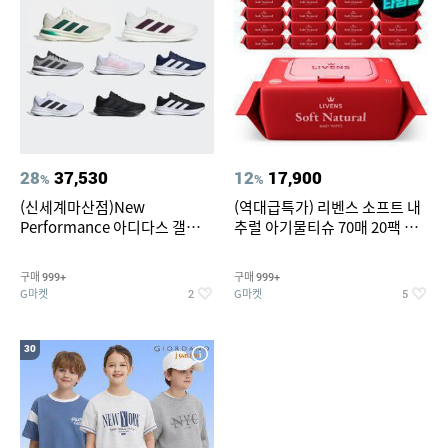
28
37,530
12
17,900
%
%
(신세계마산점)New
(역대급특가) 리벤스 소프트 내
Performance 아디다스 갤럭시
추럴 아기물티슈 70매 20팩 캡
런 7종 택 1
형 / 70gsm 고평량
구매
구매
999+
999+
G마켓
G마켓
2
5
30