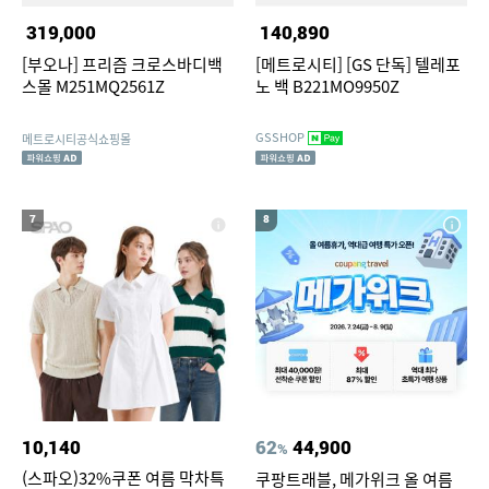
319,000
140,890
[부오나] 프리즘 크로스바디백
[메트로시티] [GS 단독] 텔레포
스몰 M251MQ2561Z
노 백 B221MO9950Z
GSSHOP
메트로시티공식쇼핑몰
7
8
10,140
62
44,900
%
(스파오)32%쿠폰 여름 막차특
쿠팡트래블, 메가위크 올 여름