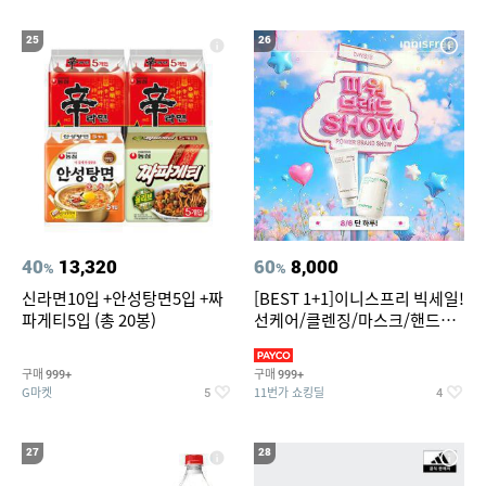
25
26
40
13,320
60
8,000
%
%
신라면10입 +안성탕면5입 +짜
[BEST 1+1]이니스프리 빅세일!
파게티5입 (총 20봉)
선케어/클렌징/마스크/핸드크
림/레티놀/PDRN/비타C/그린
구매
구매
999+
999+
G마켓
11번가 쇼킹딜
5
4
27
28