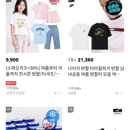
9,900
76
21,360
%
[스파오키즈+30%] 여름부터 겨
나이키 반팔 타미힐피거 반팔 남
울까지 전시즌 반팔/티셔츠/셋
녀공용 여름 반팔티 모음 여름
업/원피스/팬츠/아우트 外
반팔티 기간한정 특가
구매
구매
999+
999+
11번가 쇼킹딜
G마켓
8
17
15
16