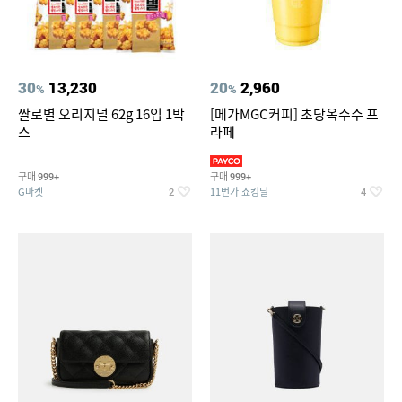
30
13,230
20
2,960
%
%
쌀로별 오리지널 62g 16입 1박
[메가MGC커피] 초당옥수수 프
스
라페
구매
구매
999+
999+
G마켓
11번가 쇼킹딜
2
4