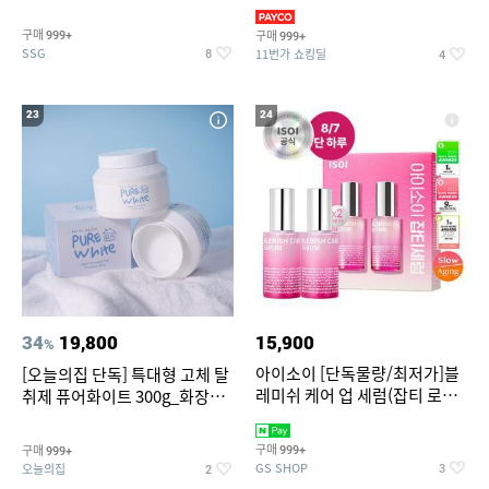
~
3,390원~/상하복/래쉬가드/수
영복/티셔츠/
구매
구매
999+
999+
SSG
11번가 쇼킹딜
8
4
23
24
34
19,800
15,900
%
아이소이 [단독물량/최저가]블
[오늘의집 단독] 특대형 고체 탈
레미쉬 케어 업 세럼(잡티 로즈
취제 퓨어화이트 300g_화장실
세럼) 20ml 더블기획 (사용기한
탈취제 담배냄새제거 거실탈취
2027-04-24)
구매
구매
999+
999+
GS SHOP
오늘의집
3
2