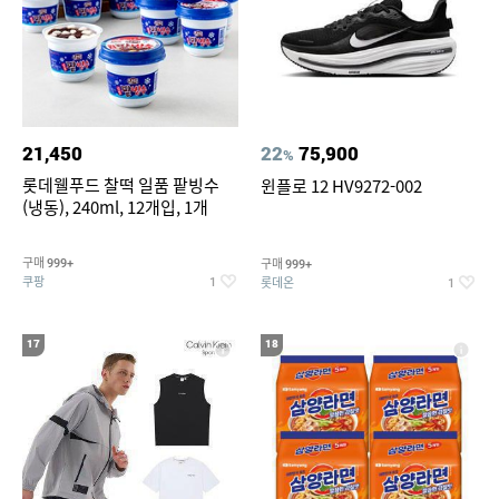
21,450
22
75,900
%
롯데웰푸드 찰떡 일품 팥빙수
윈플로 12 HV9272-002
(냉동), 240ml, 12개입, 1개
구매
구매
999+
999+
쿠팡
롯데온
1
1
17
18