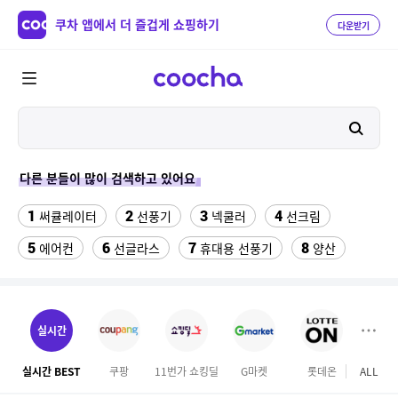
쿠차 앱에서 더 즐겁게 쇼핑하기
다운받기
다른 분들이 많이 검색하고 있어요
1
2
3
4
써큘레이터
선풍기
넥쿨러
선크림
5
6
7
8
에어컨
선글라스
휴대용 선풍기
양산
9
10
11
치약
여성댄스복
가정용 인형뽑기기계
12
13
팔찌부자재
여자라인 댄스복
실시간
14
15
16
롯데월드 자유이용권
라인댄스옷
엄마옷
실시간 BEST
쿠팡
11번가 쇼킹딜
G마켓
롯데온
ALL
17
18
19
엘칸토
kfc
슬리퍼