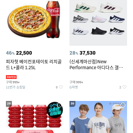
46
22,500
28
37,530
%
%
피자헛 베이컨포테이토 리치골
(신세계마산점)New
드 L+콜라 1.25L
Performance 아디다스 갤럭시
런 7종 택 1
구매
구매
999+
999+
11번가 쇼킹딜
G마켓
8
2
29
30