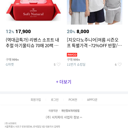
12
17,900
20
8,000
%
%
(역대급특가) 리벤스 소프트 내
[지오다노주니어]여름 시즌오
추럴 아기물티슈 70매 20팩 캡
프 특별가격 ~72%OFF 반팔/반
형 / 70gsm 고평량
바지/기능성 등
구매
구매
999+
999+
G마켓
11번가 쇼킹딜
5
6
+ 더보기
회원가입
로그인
PC버전
APP다운
이용약관
개인정보처리방침
(주) 서치파이 사업자 정보
(주)서치파이
서울특별시 서초구 반포대로88, 반석빌딩 5층 대표이사 김태묵