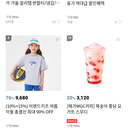
가·가을 얼리템 반팔티/냉감/반
휴가 역대급 할인혜택
바지/린넨/맨투맨/슬랙스/가디
건 외 ~74%OFF
구매
구매
999+
983
G마켓
쿠팡
13
3
9
10
76
9,680
20
3,120
%
%
(10%+15%) 이랜드키즈 여름
[메가MGC커피] 복숭아 퐁당 요
이월 총결산 최대 90% OFF
거트 스무디
구매
구매
999+
999+