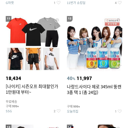
G마켓
11번가 쇼킹딜
1
4
11
12
18,434
40
11,997
%
[나이키] 시즌오프 최대할인가
나랑드사이다 제로 345ml 뚱캔
1만원대 부터~
3종 택 1 (총 24입)
무료배송
구매
구매
999+
999+
SSG
오늘의집
2
1
13
14