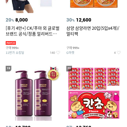
20
8,000
30
12,600
%
%
[후기 4만+] CK/푸마 외 글로벌
삼양 삼양라면 20입(5입x4개)/
브랜드 공식/정품 얼리버드
멀티팩
~94%
구매
구매
999+
999+
11번가 쇼킹딜
G마켓
140
4
19
20