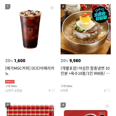
20
성인용세발자전거중고
1
2
20
1,600
20
9,980
%
%
[메가MGC커피] (ICE)아메리카
(개별포장) 야심찬 함흥냉면 10
노
인분 +육수10봉/1인 998원/ 머
리가 쨍하게 시원한 냉면
구매
구매
999+
999+
11번가 쇼킹딜
G마켓
9
5
3
4