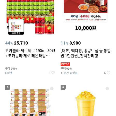
44
25,710
11
8,900
%
%
코카콜라 제로제로 190ml 30캔
[더본] 빽다방, 홍콩반점 등 통합
+ 코카콜라 제로 레몬라임
권 1만원권_잔액관리형
190ml 30캔 + (증정) 콜드컵+스
티커 세트
구매
구매
999+
999+
G마켓
11번가 쇼킹딜
3
6
5
6