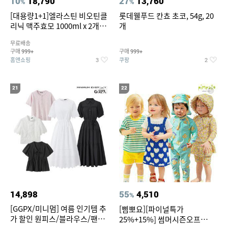
10
18,790
27
13,760
%
%
[대용량1+1]엘라스틴 비오틴클
롯데웰푸드 칸쵸 초코, 54g, 20
리닉 맥주효모 1000ml x 2개
개
(샴푸/컨디셔너 택1)
무료배송
구매
구매
999+
999+
홈앤쇼핑
쿠팡
3
2
21
22
14,898
55
4,510
%
[GGPX/미니멈] 여름 인기템 추
[삠뽀요][파이널특가
가 할인 원피스/블라우스/팬츠
25%+15%] 썸머시즌오프