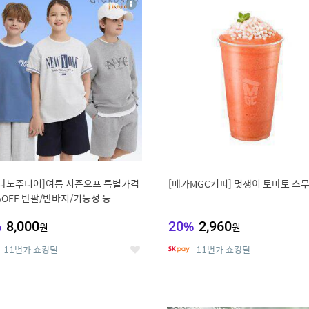
상
세
다노주니어]여름 시즌오프 특별가격
[메가MGC커피] 멋쟁이 토마토 스
%OFF 반팔/반바지/기능성 등
%
8,000
20
%
2,960
원
원
11번가 쇼킹딜
11번가 쇼킹딜
좋
아
요