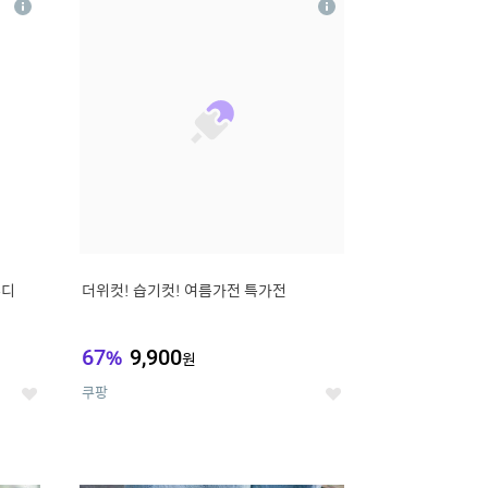
상
상
세
세
무디
더위컷! 습기컷! 여름가전 특가전
67
%
9,900
원
쿠팡
좋
좋
아
아
요
요