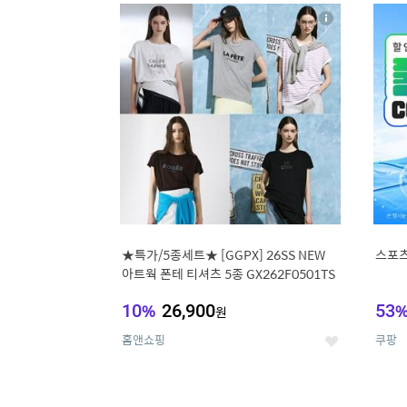
17
1
상
세
★특가/5종세트★ [GGPX] 26SS NEW
스포츠
아트웍 폰테 티셔츠 5종 GX262F0501TS
10
%
26,900
53
원
홈앤쇼핑
쿠팡
좋
아
요