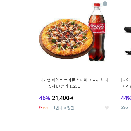
13
1
상
세
피자헛 화이트 트러플 스테이크 뇨끼 체다
[나이
골드 엣지 L+콜라 1.25L
크,P-
46
%
21,400
44
원
SSG
11번가 쇼킹딜
좋
아
요