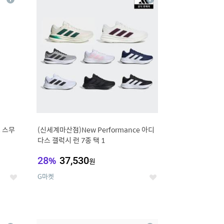
상
상
세
세
 스무
(신세계마산점)New Performance 아디
다스 갤럭시 런 7종 택 1
28
%
37,530
원
G마켓
좋
좋
아
아
요
요
12