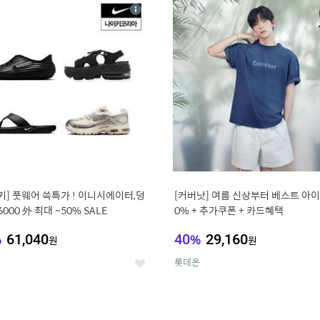
4
15
상
세
키] 풋웨어 쓱특가 ! 이니시에이터,덩
[커버낫] 여름 신상부터 베스트 아이템 ~
6000 外 최대 ~50% SALE
0% + 추가쿠폰 + 카드혜택
%
61,040
40
%
29,160
원
원
롯데온
좋
아
요