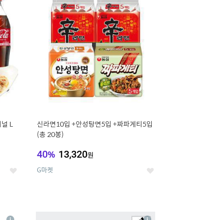
세
세
널 L
신라면10입 +안성탕면5입 +짜파게티5입
(총 20봉)
40
%
13,320
원
G마켓
좋
좋
아
아
요
요
8