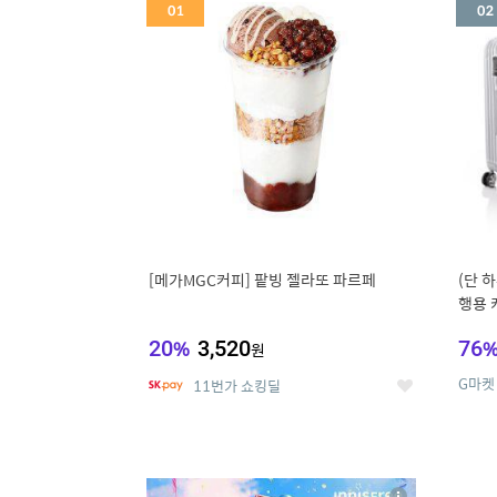
세
[메가MGC커피] 팥빙 젤라또 파르페
(단 하
행용 
리어가
20
%
3,520
76
원
G마켓
11번가 쇼킹딜
좋
아
요
5
6