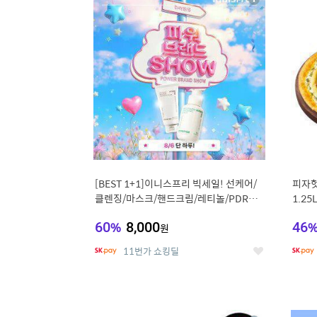
상
세
[BEST 1+1]이니스프리 빅세일! 선케어/
피자헛
클렌징/마스크/핸드크림/레티놀/PDRN/
1.25
비타C/그린
60
%
8,000
46
원
11번가 쇼킹딜
좋
아
요
9
1