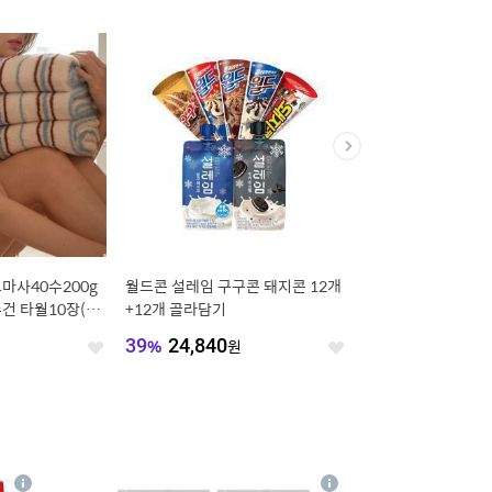
코마사40수200g
월드콘 설레임 구구콘 돼지콘 12개
나랑드사이다 제로 345
건 타월10장(선
+12개 골라담기
종 택 1 (총 24입)
원
39
%
24,840
원
36
%
12,900
원
좋
좋
아
아
요
요
4
상
상