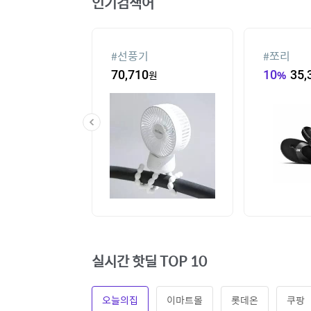
인기검색어
#
선풍기
#
쪼리
60
원
70,710
원
10
%
35,
실시간 핫딜 TOP 10
오늘의집
이마트몰
롯데온
쿠팡