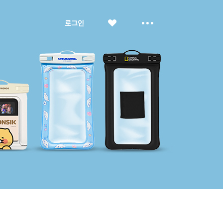
좋
더
로그인
아
보
요
기