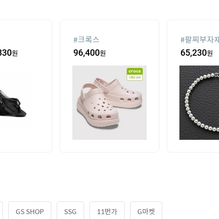
#
크록스
#
팔찌부자
330
원
96,400
원
65,230
원
GS SHOP
SSG
11번가
G마켓