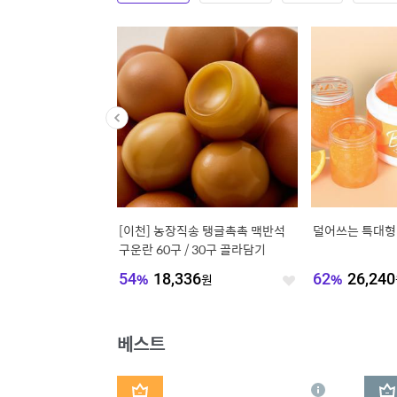
단독] 20%쿠폰ㅣ드레스
[이천] 농장직송 탱글촉촉 맥반석
덜어쓰는 특대형 
릭 호텔식 침대프레임 S
구운란 60구 / 30구 골라담기
CK
,200
원
54
%
18,336
원
62
%
26,240
좋
좋
아
아
요
요
베스트
1
2
상