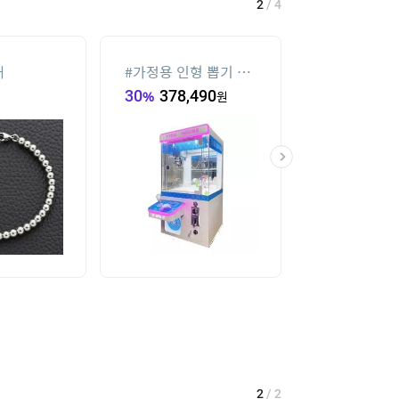
2
/
4
재
#
가정용 인형 뽑기 기
#
메가박스
계
30
%
378,490
원
19
%
34,000
2
/
2