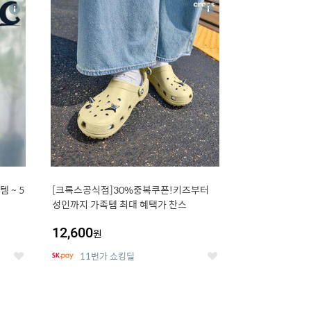
16
상
상
세
세
 5
[크록스공식점]30%중복쿠폰!키즈부터
성인까지 가족템 최대 혜택가 찬스
12,600
원
11번가 쇼킹딜
좋
좋
아
아
요
요