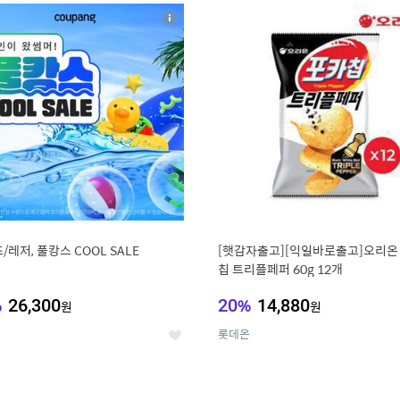
8
19
상
세
/레저, 풀캉스 COOL SALE
[햇감자출고][익일바로출고]오리온
칩 트리플페퍼 60g 12개
%
26,300
20
%
14,880
원
원
롯데온
좋
아
요