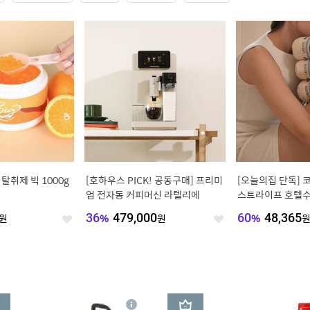
탈취제 빅 1000g
[호하우스 PICK! 공동구매] 프리미
[오늘의집 단독] 
엄 전자동 커피머신 라텔리에
스트라이프 호텔수
물포장)
원
36
%
479,000
원
60
%
48,365
좋
좋
아
아
요
요
3
상