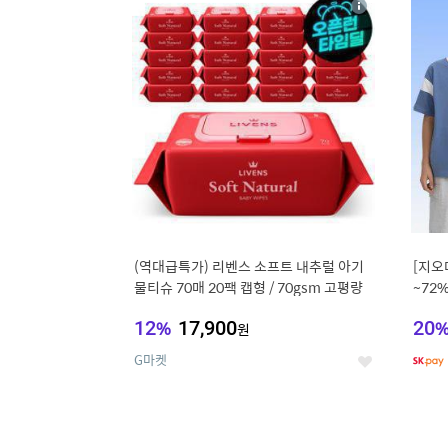
상
세
(역대급특가) 리벤스 소프트 내추럴 아기
[지오
물티슈 70매 20팩 캡형 / 70gsm 고평량
~72
12
%
17,900
20
원
G마켓
좋
아
요