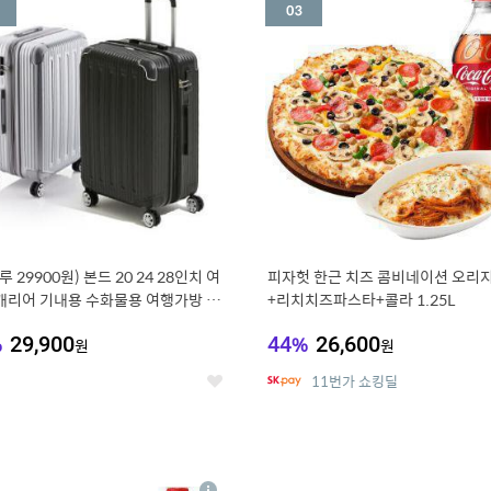
세
루 29900원) 본드 20 24 28인치 여
피자헛 한근 치즈 콤비네이션 오리지
캐리어 기내용 수화물용 여행가방 케
+리치치즈파스타+콜라 1.25L
방 (20%쿠폰)
%
29,900
44
%
26,600
원
원
11번가 쇼킹딜
좋
아
요
7