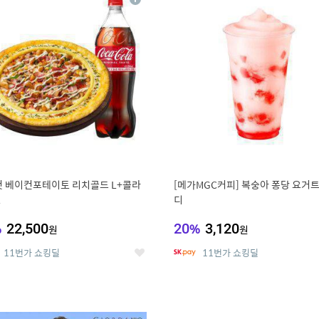
상
세
 베이컨포테이토 리치골드 L+콜라
[메가MGC커피] 복숭아 퐁당 요거트
L
디
%
22,500
20
%
3,120
원
원
11번가 쇼킹딜
11번가 쇼킹딜
좋
아
요
0
11