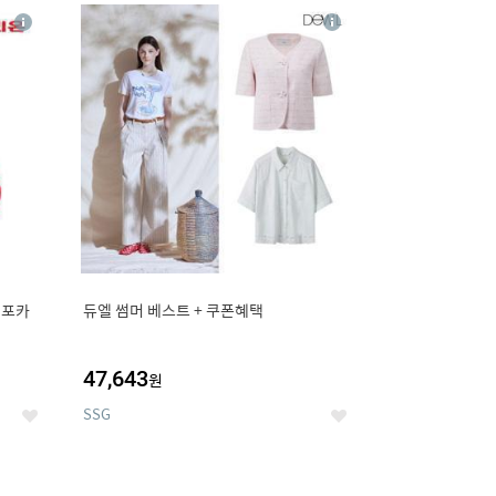
20
상
상
세
세
 포카
듀엘 썸머 베스트 + 쿠폰혜택
47,643
원
SSG
좋
좋
아
아
요
요