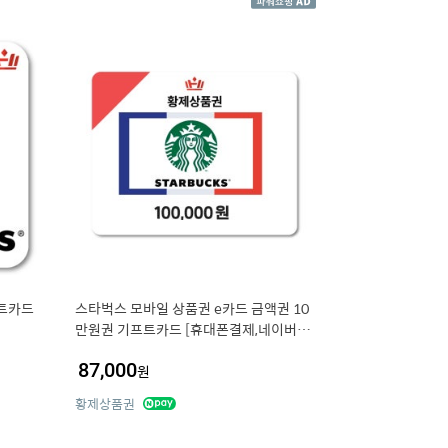
트카드
스타벅스 모바일 상품권 e카드 금액권 10
만원권 기프트카드 [휴대폰결제,네이버페
이 결제]
87,000
원
황제상품권