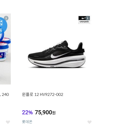
16
상
상
세
세
 240
윈플로 12 HV9272-002
22
%
75,900
원
롯데온
좋
좋
아
아