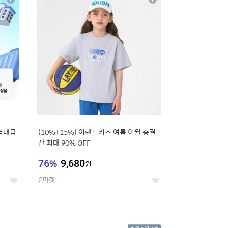
상
상
세
세
역대급
(10%+15%) 이랜드키즈 여름 이월 총결
산 최대 90% OFF
76
%
9,680
원
G마켓
좋
좋
아
아
요
요