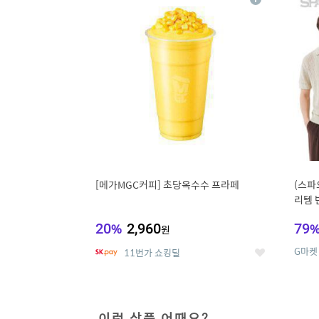
상
세
[메가MGC커피] 초당옥수수 프라페
(스파
리템 
랙스/
20
%
2,960
79
원
G마켓
11번가 쇼킹딜
좋
아
요
이런 상품 어때요?