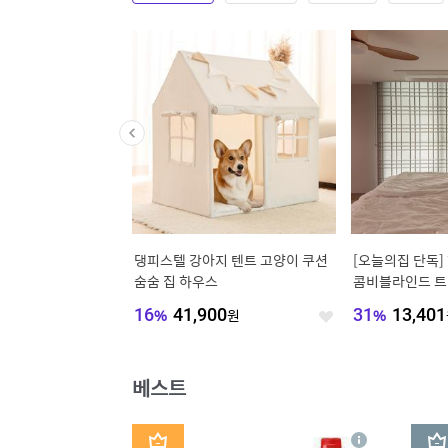
스 컴퓨터책상 800 1
댕피스텔 강아지 텐트 고양이 쿠션
[오늘의집 단독]
1400 1600 1800 2000
숨숨 집 하우스
콤비블라인드 트
전동 한옥블라
490
원
16
%
41,900
원
31
%
13,401
좋
좋
아
아
요
요
베스트
1
2
상