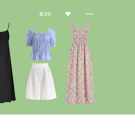
좋
더
로그인
아
보
요
기