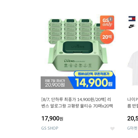
13
1
상
세
[8/7, 단하루 최종가 14,900원/20팩] 리
나이키
벤스 알로그랑 고평량 물티슈 70매x20팩
름 반
17,900
20,
원
GS SHOP
G마켓
좋
아