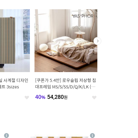
실 사계절 디자인
[쿠폰가 5.4만] 로우슬립 저상형 침
8월특별가ㅣ노트르 화
 3sizes
대프레임 MS/S/SS/D/Q/K/LK (높
사무용 책상 컴퓨터600/
이선택)
0/1200/1400
원
40
%
54,280
원
30
%
40,410
원
좋
좋
아
아
요
요
4
상
상