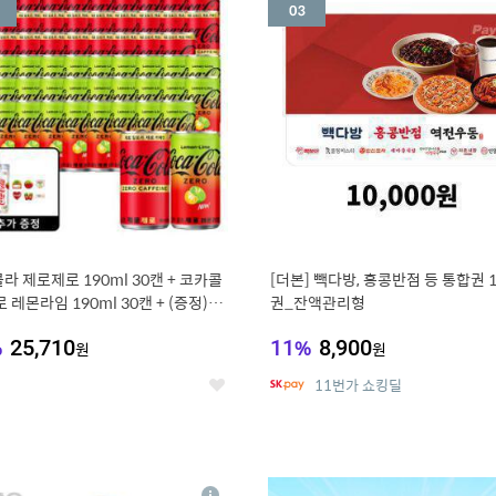
세
라 제로제로 190ml 30캔 + 코카콜
[더본] 빽다방, 홍콩반점 등 통합권 
 레몬라임 190ml 30캔 + (증정) 콜
권_잔액관리형
스티커 세트
%
25,710
11
%
8,900
원
원
11번가 쇼킹딜
좋
아
요
7