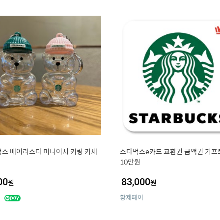
스 베어리스타 미니어처 키링 키체
스타벅스e카드 교환권 금액권 기프
10만원
00
83,000
원
원
황제페이
영