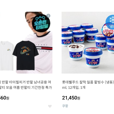
4
15
상
세
 반팔 타미힐피거 반팔 남녀공용 여
롯데웰푸드 찰떡 일품 팥빙수 (냉동),
팔티 모음 여름 반팔티 기간한정 특가
ml, 12개입, 1개
560
21,450
원
원
쿠팡
좋
아