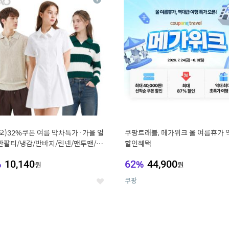
상
세
오)32%쿠폰 여름 막차특가·가을 얼
쿠팡트래블, 메가위크 올 여름휴가 
반팔티/냉감/반바지/린넨/맨투맨/슬
할인혜택
가디건 외 ~74%OFF
%
10,140
62
%
44,900
원
원
쿠팡
좋
아
요