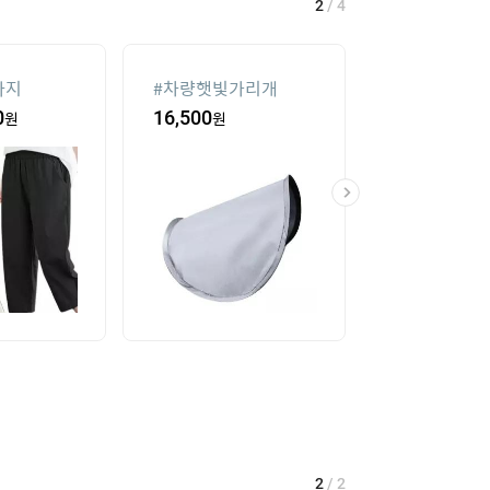
2
/
4
바지
#
차량햇빛가리개
#
실외기없는 
0
원
16,500
원
8
%
707,390
2
/
2