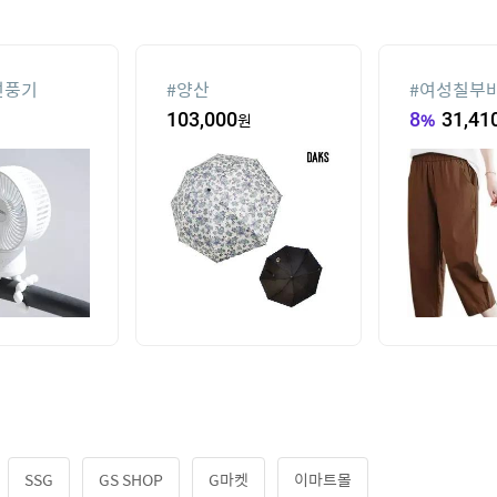
선풍기
#
양산
#
여성칠부
103,000
원
8
%
31,41
SSG
GS SHOP
G마켓
이마트몰