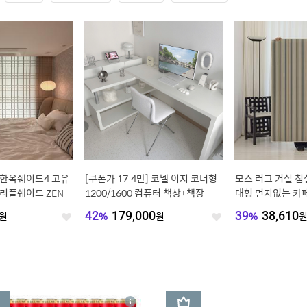
 한옥쉐이드4 고유
[쿠폰가 17.4만] 코넬 이지 코너형
모스 러그 거실 침
리플쉐이드 ZEN
1200/1600 컴퓨터 책상+책장
대형 먼지없는 카페트
인드
원
42
%
179,000
원
39
%
38,610
좋
좋
아
아
요
요
3
상