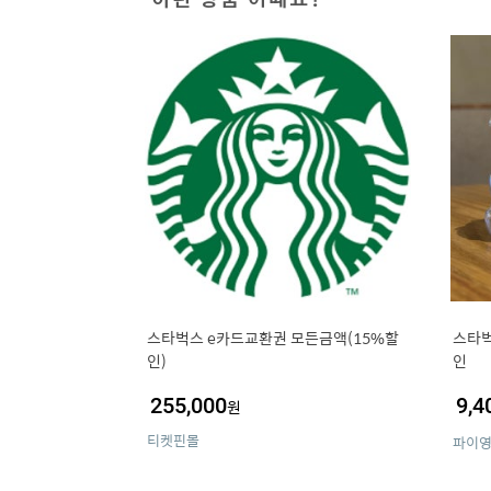
스타벅스 e카드교환권 모든금액(15%할
스타벅
인)
인
255,000
9,4
원
티켓핀몰
파이