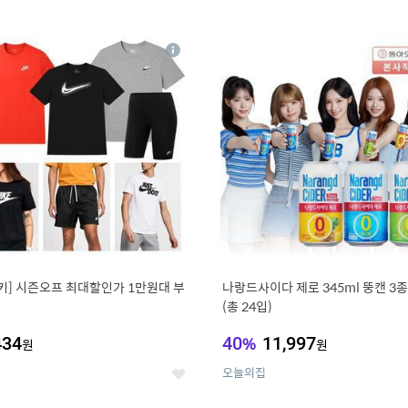
0
11
상
세
키] 시즌오프 최대할인가 1만원대 부
나랑드사이다 제로 345ml 뚱캔 3종 
(총 24입)
434
40
%
11,997
원
원
오늘의집
좋
아
요