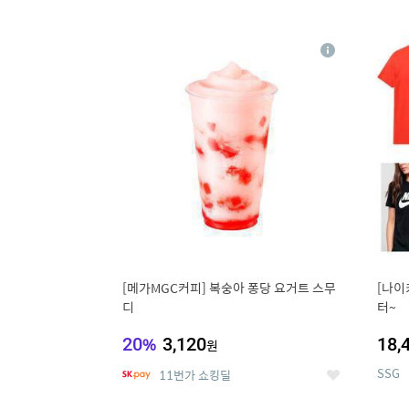
9
1
상
세
[메가MGC커피] 복숭아 퐁당 요거트 스무
[나이
디
터~
20
%
3,120
18,
원
SSG
11번가 쇼킹딜
좋
아
요