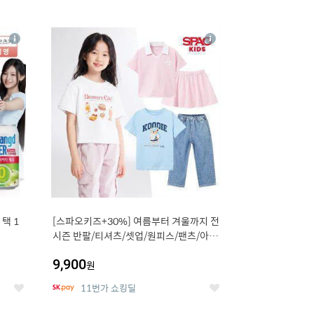
12
상
상
세
세
택 1
[스파오키즈+30%] 여름부터 겨울까지 전
시즌 반팔/티셔츠/셋업/원피스/팬츠/아우
트 外
9,900
원
11번가 쇼킹딜
좋
좋
아
아
요
요