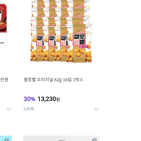
세
세
1만원
쌀로별 오리지널 62g 16입 1박스
30
%
13,230
원
G마켓
좋
좋
아
아
요
요
8