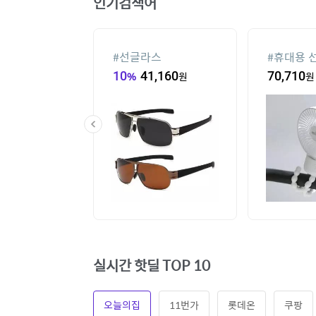
인기검색어
컨
#
선글라스
#
휴대용 
,000
원
10
%
41,160
원
70,710
원
실시간 핫딜 TOP 10
오늘의집
11번가
롯데온
쿠팡