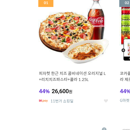
세
피자헛 한근 치즈 콤비네이션 오리지널 L
코카콜
+리치치즈파스타+콜라 1.25L
라 제로
드컵+
44
%
26,600
44
원
G마켓
11번가 쇼킹딜
좋
아
요
5
6