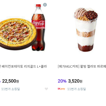
8
19
상
세
 베이컨포테이토 리치골드 L+콜라
[메가MGC커피] 팥빙 젤라또 파르
L
%
22,500
20
%
3,520
원
원
11번가 쇼킹딜
11번가 쇼킹딜
좋
아
요