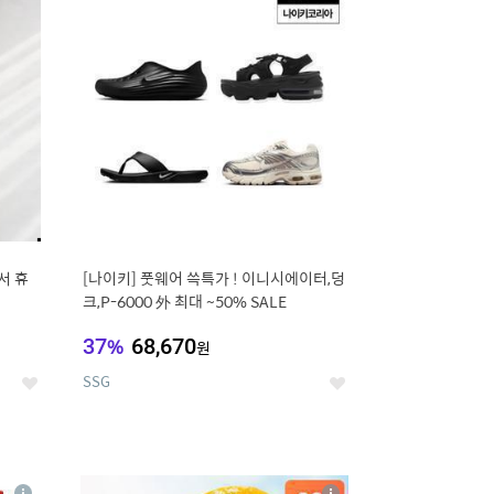
세
세
서 휴
[나이키] 풋웨어 쓱특가 ! 이니시에이터,덩
크,P-6000 外 최대 ~50% SALE
37
%
68,670
원
SSG
좋
좋
아
아
요
요
8