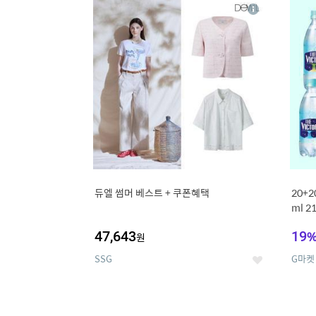
13
1
상
세
듀엘 썸머 베스트 + 쿠폰혜택
20+
ml 
47,643
19
원
SSG
G마켓
좋
아
요