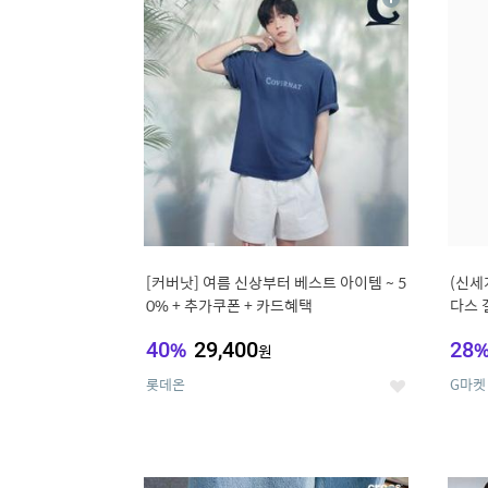
상
세
[커버낫] 여름 신상부터 베스트 아이템 ~ 5
(신세
0% + 추가쿠폰 + 카드혜택
다스 
40
%
29,400
28
원
롯데온
G마켓
좋
아
요
9
1