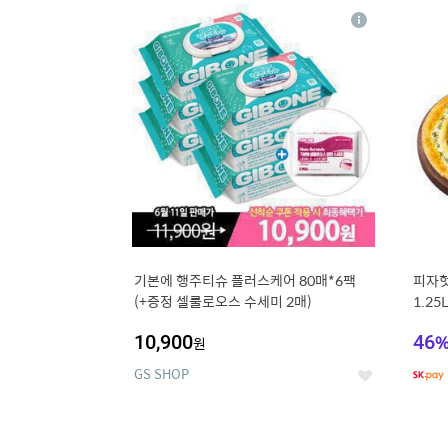
17
1
상
세
기본에 행주티슈 플러스케어 80매*6팩
피자헛
(+증정 셀룰로오스 수세미 2매)
1.25
10,900
46
원
GS SHOP
좋
아
요