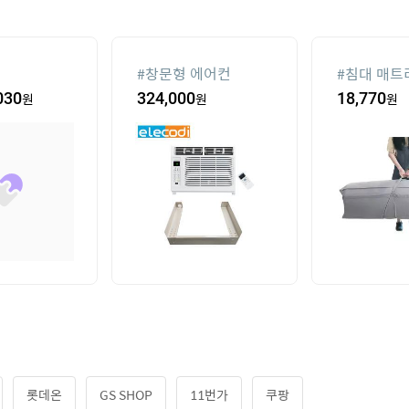
#
창문형 에어컨
#
침대 매트
030
원
324,000
원
18,770
원
롯데온
GS SHOP
11번가
쿠팡