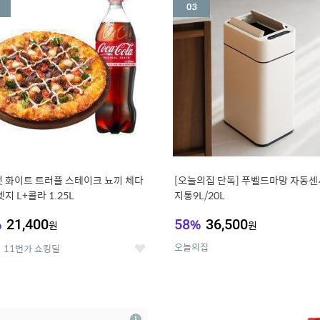
세
 화이트 트러플 스테이크 뇨끼 체다
[오늘의집 단독] 푸벨드마망 자동센
지 L+콜라 1.25L
지통9L/20L
%
21,400
58
%
36,500
원
원
오늘의집
11번가 쇼킹딜
좋
아
요
7