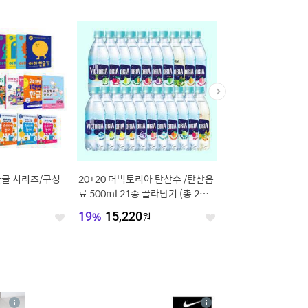
한글 시리즈/구성
20+20 더빅토리아 탄산수 /탄산음
(황도백도최고품종) 햇 
료 500ml 21종 골라담기 (총 2박
털복숭아 딱딱이 말랑이
스/분리배송)
혼합과 당도선별 아삭
원
19
%
15,220
원
15
%
11,890
원
좋
좋
아
아
요
요
4
상
상