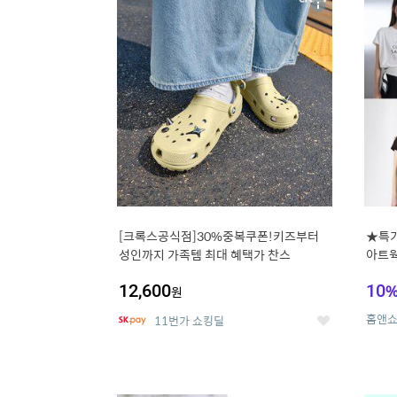
상
세
[크록스공식점]30%중복쿠폰!키즈부터
★특가
성인까지 가족템 최대 혜택가 찬스
아트웍
12,600
10
원
홈앤
11번가 쇼킹딜
좋
아
요