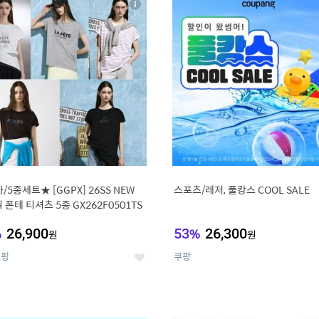
상
세
/5종세트★ [GGPX] 26SS NEW
스포츠/레저, 풀캉스 COOL SALE
 폰테 티셔츠 5종 GX262F0501TS
%
26,900
53
%
26,300
원
원
쇼핑
쿠팡
좋
아
요