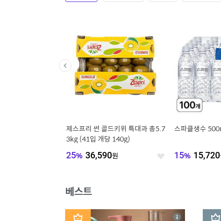
9900원/10900원/11
제스프리 썬 골드키위 특대과 총5.7
스파클생수 500m
시즌오프 특가 반팔티/블
3kg (41입 개당 140g)
 무료배송+40%+20%
60
원
25
%
36,590
원
15
%
15,720
좋
좋
아
아
요
요
베스트
1
2
상