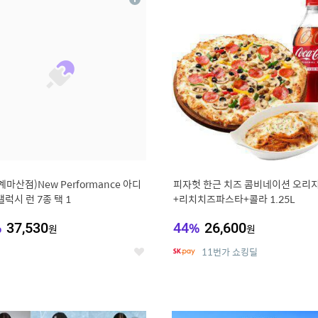
상
세
계마산점)New Performance 아디
피자헛 한근 치즈 콤비네이션 오리지
갤럭시 런 7종 택 1
+리치치즈파스타+콜라 1.25L
%
37,530
44
%
26,600
원
원
11번가 쇼킹딜
좋
아
요
0
11