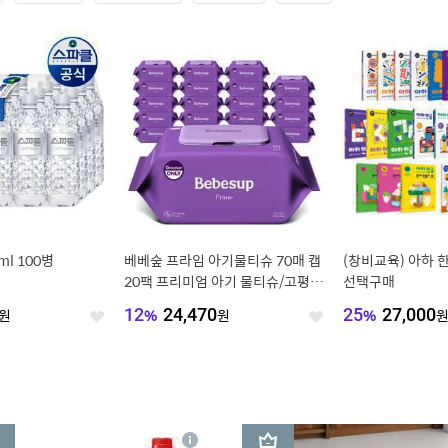
l 100병
베베숲 프라임 아기물티슈 70매 캡
(창비교육) 아하 
20팩 프리미엄 아기 물티슈/고평량
선택구매
70gsm
원
12
%
24,470
원
25
%
27,000
좋
좋
아
아
요
요
3
상