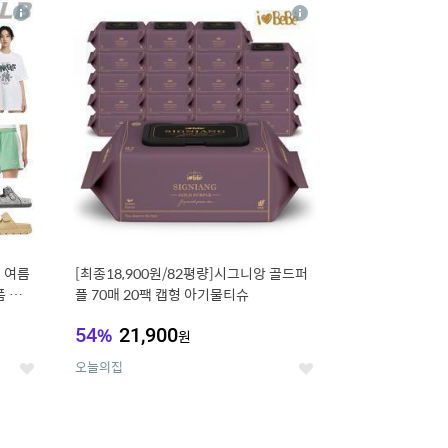
16
상
상
세
세
기 여름
[최종18,900원/82평량]시그니앙 골드퍼
품 파격
플 70매 20팩 캡형 아기물티슈
54
%
21,900
원
오늘의집
좋
좋
아
아
요
요