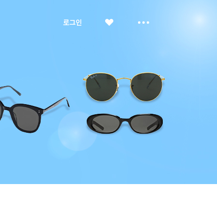
좋
더
로그인
아
보
요
기