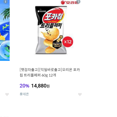
상
상
세
세
[햇감자출고][익일바로출고]오리온 포카
칩 트리플페퍼 60g 12개
20
%
14,880
원
롯데온
좋
좋
아
아
요
요