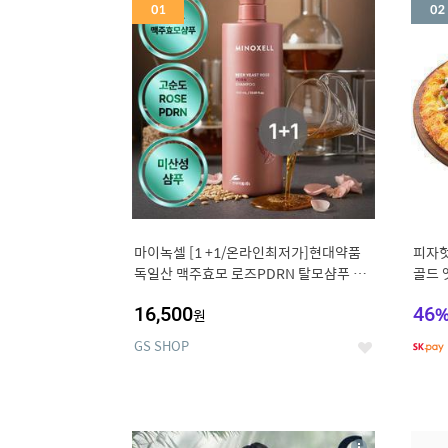
세
마이녹셀 [1 +1/온라인최저가]현대약품
피자헛
독일산 맥주효모 로즈PDRN 탈모샴푸 대
골드 엣
용량 1000ml (정가 100,000원)
16,500
46
원
GS SHOP
좋
아
요
5
6