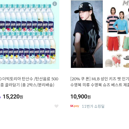
4
15
상
세
20 더빅토리아 탄산수 /탄산음료 500
[20% 쿠 폰] MLB 성인 키즈 펫 인
21종 골라담기 (총 2박스/분리배송)
수영복 의류 수영복 슈즈 베스트 제
전
%
15,220
10,900
원
원
11번가 쇼킹딜
좋
아
요