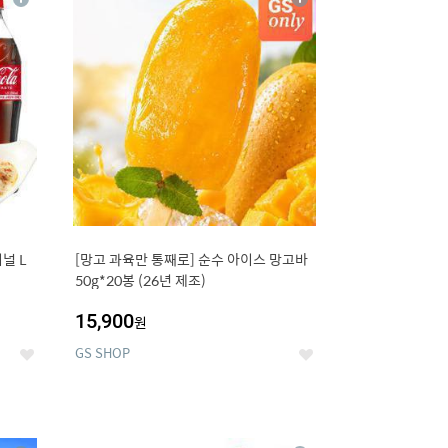
상
상
세
세
널 L
[망고 과육만 통째로] 순수 아이스 망고바
50g*20봉 (26년 제조)
15,900
원
GS SHOP
좋
좋
아
아
요
요
12