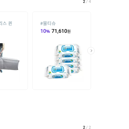
2
/
4
리스 퀸
#
물티슈
#
남자 냉장고 
10
%
71,610
원
9,900
원
2
/
2