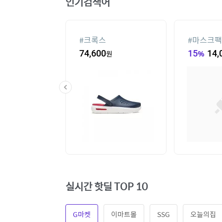
인기검색어
라스
#
크록스
#
마스크팩
85,140
원
74,600
원
15
%
14,
실시간 핫딜 TOP 10
G마켓
이마트몰
SSG
오늘의집