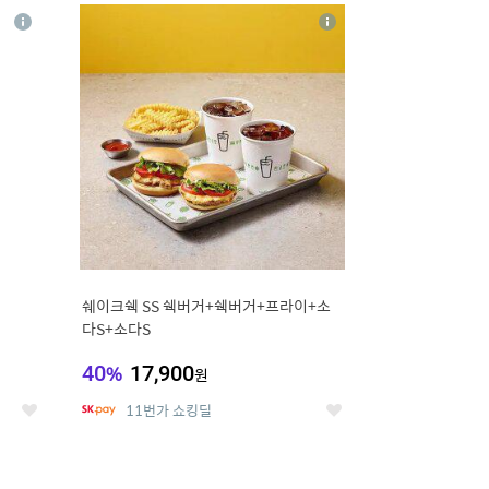
20
상
상
세
세
페
쉐이크쉑 SS 쉑버거+쉑버거+프라이+소
다S+소다S
40
%
17,900
원
11번가 쇼킹딜
좋
좋
아
아
요
요