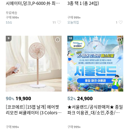
시에이터,덩크,P-6000 外 최대
3종 택 1 (총 24입)
~50% SALE
무료배송
구매
구매
999+
999+
SSG
오늘의집
11
1
9
10
90
19,900
52
24,900
%
%
[코코에르] [15엽 날개] 에어젯
★서울랜드/공식판매처★ 종일
리모컨 써큘레이터 (3 Colors
파크 이용권_대/소인,주중/주
택1)
말 공통
구매
구매
999+
999+