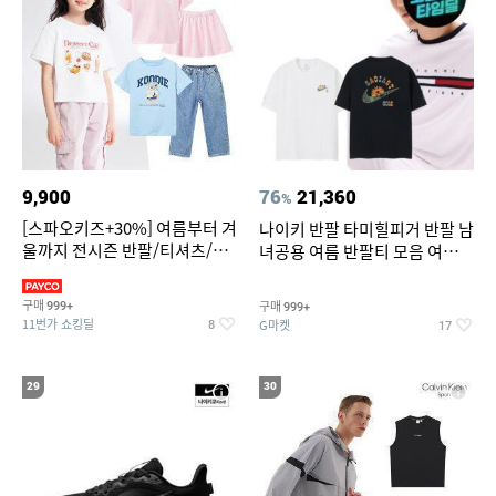
9,900
76
21,360
%
[스파오키즈+30%] 여름부터 겨
나이키 반팔 타미힐피거 반팔 남
울까지 전시즌 반팔/티셔츠/셋
녀공용 여름 반팔티 모음 여름
업/원피스/팬츠/아우트 外
반팔티 기간한정 특가
구매
구매
999+
999+
11번가 쇼킹딜
G마켓
8
17
29
30