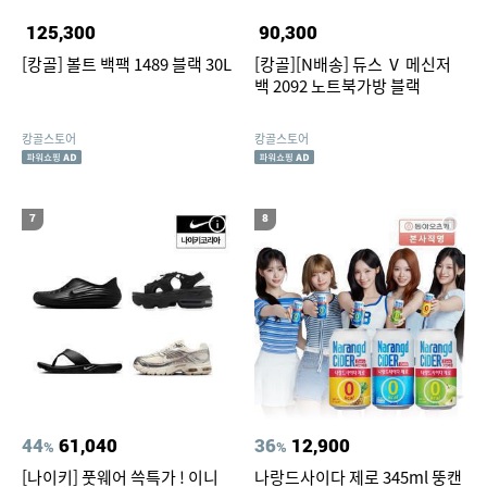
125,300
90,300
[캉골] 볼트 백팩 1489 블랙 30L
[캉골][N배송] 듀스 Ⅴ 메신저
백 2092 노트북가방 블랙
캉골스토어
캉골스토어
7
8
44
61,040
36
12,900
%
%
[나이키] 풋웨어 쓱특가 ! 이니
나랑드사이다 제로 345ml 뚱캔