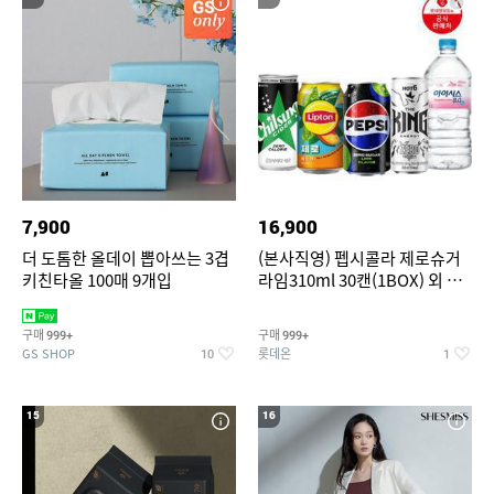
7,900
16,900
더 도톰한 올데이 뽑아쓰는 3겹
(본사직영) 펩시콜라 제로슈거
키친타올 100매 9개입
라임310ml 30캔(1BOX) 외 롯
데칠성BEST
구매
구매
999+
999+
GS SHOP
롯데온
10
1
15
16