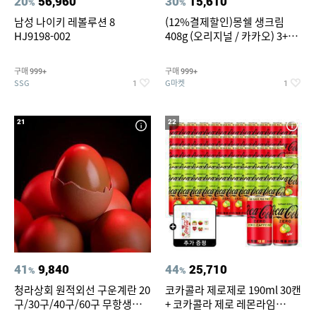
20
56,960
30
15,610
%
%
남성 나이키 레볼루션 8
(12%결제할인)몽쉘 생크림
HJ9198-002
408g (오리지널 / 카카오) 3+1
개
구매
구매
999+
999+
SSG
G마켓
1
1
21
22
41
9,840
44
25,710
%
%
청라상회 원적외선 구운계란 20
코카콜라 제로제로 190ml 30캔
구/30구/40구/60구 무항생제
+ 코카콜라 제로 레몬라임