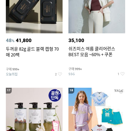
48
41,800
35,100
%
쉬즈미스 여름 클리어런스
두꺼운 82g 골드 블랙 캡형 70
BEST 모음 ~60% + 쿠폰
매 20팩
구매
구매
999+
999+
SSG
오늘의집
1
2
17
18