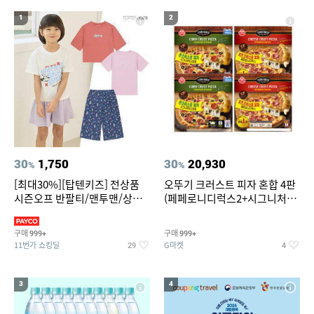
19
20
중고음료수냉장고
스투시 키즈
1
2
30
1,750
30
20,930
%
%
[최대30%][탑텐키즈] 전상품
오뚜기 크러스트 피자 혼합 4판
시즌오프 반팔티/맨투맨/상하
(페페로니디럭스2+시그니처익
복/레깅스 외 100종
스트림2)
구매
구매
999+
999+
11번가 쇼킹딜
G마켓
29
4
3
4