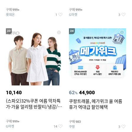
맥반석계란 HACCP 햇썹 인증
190ml 30캔 + (증정) 콜드컵+스
티커 세트
구매
구매
999+
999+
롯데온
G마켓
1
3
23
24
10,140
62
44,900
%
(스파오)32%쿠폰 여름 막차특
쿠팡트래블, 메가위크 올 여름
가·가을 얼리템 반팔티/냉감/반
휴가 역대급 할인혜택
바지/린넨/맨투맨/슬랙스/가디
건 외 ~74%OFF
구매
구매
999+
983
G마켓
쿠팡
14
3