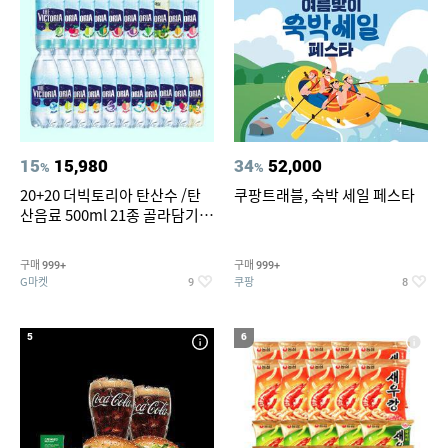
15
15,980
34
52,000
%
%
20+20 더빅토리아 탄산수 /탄
쿠팡트래블, 숙박 세일 페스타
산음료 500ml 21종 골라담기
(총 2박스/분리배송)
구매
구매
999+
999+
G마켓
쿠팡
9
8
5
6