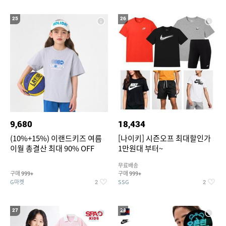
25
26
9,680
18,434
(10%+15%) 이랜드키즈 여름
[나이키] 시즌오프 최대할인가
이월 총결산 최대 90% OFF
1만원대 부터~
무료배송
구매
구매
999+
999+
G마켓
SSG
2
2
27
28