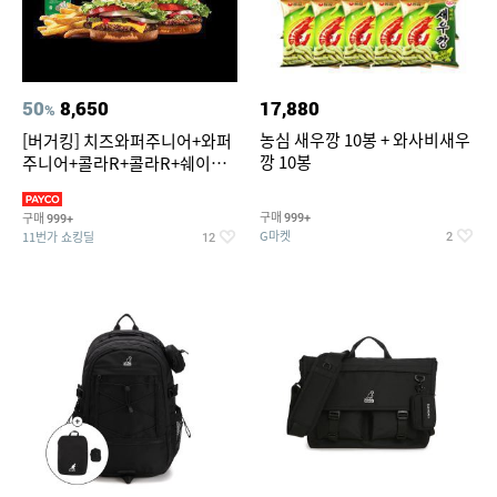
50
8,650
17,880
%
농심 새우깡 10봉 + 와사비새우
[버거킹] 치즈와퍼주니어+와퍼
깡 10봉
주니어+콜라R+콜라R+쉐이킹
프라이 스윗어니언
구매
구매
999+
999+
G마켓
11번가 쇼킹딜
2
12