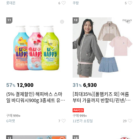
롯데온
쿠팡
6
5
11
12
57
12,900
31
6,930
%
%
(5% 결제할인) 해피바스 스마
[최대35%][폴햄키즈 외] 여름
일 바디워시900g 3종세트 유
부터 가을까지 반팔티/린넨/맨
자/체리/자몽
투맨/가디건/팬츠 외 100종
구매
구매
999+
999+
G마켓
11번가 쇼킹딜
7
29
13
14