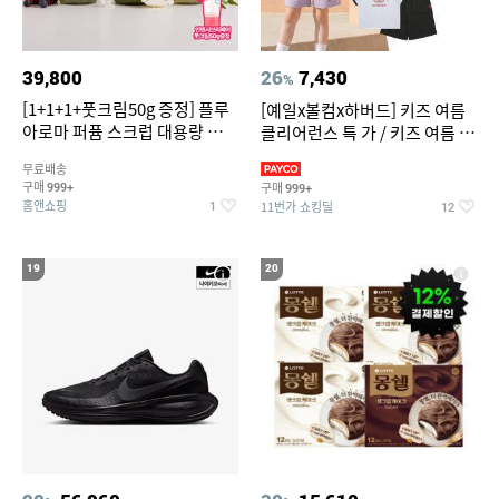
39,800
26
7,430
%
[1+1+1+풋크림50g 증정] 플루
[예일x볼컴x하버드] 키즈 여름
아로마 퍼퓸 스크럽 대용량 바디
클리어런스 특 가 / 키즈 여름 수
워시 1000ml
영복 반팔티 반바지 스
무료배송
구매
구매
999+
999+
홈앤쇼핑
11번가 쇼킹딜
1
12
19
20