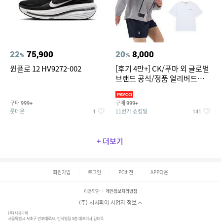
22
75,900
20
8,000
%
%
윈플로 12 HV9272-002
[후기 4만+] CK/푸마 외 글로벌
브랜드 공식/정품 얼리버드
~94%
구매
구매
999+
999+
롯데온
11번가 쇼킹딜
1
141
+ 더보기
회원가입
로그인
PC버전
APP다운
이용약관
개인정보처리방침
(주) 서치파이 사업자 정보
(주)서치파이
서울특별시 서초구 반포대로88, 반석빌딩 5층 대표이사 김태묵