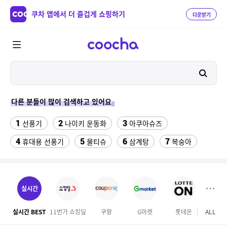
쿠차 앱에서 더 즐겁게 쇼핑하기
다운받기
다른 분들이 많이 검색하고 있어요
1
2
3
선풍기
나이키 운동화
아쿠아슈즈
4
5
6
7
휴대용 선풍기
물티슈
삼계탕
복숭아
8
9
10
이동식 에어컨
샌들
수향미쌀10kg특등급
11
12
13
서울랜드 자유이용권
여성 댄스복
팔찌부자재
실시간
14
15
16
엄마옷
이비스 용산
디오션리조트
실시간 BEST
11번가 쇼킹딜
쿠팡
G마켓
롯데온
ALL
하프
17
18
하이원 워터월드
테프론 테이프