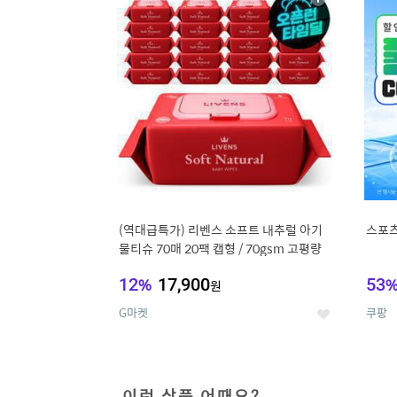
상
세
(역대급특가) 리벤스 소프트 내추럴 아기
스포츠
물티슈 70매 20팩 캡형 / 70gsm 고평량
12
%
17,900
53
원
G마켓
쿠팡
좋
아
요
이런 상품 어때요?