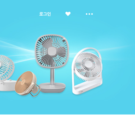
좋
더
로그인
아
보
요
기