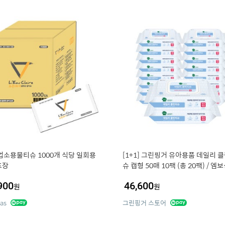
업소용물티슈 1000개 식당 일회용
[1+1] 그린핑거 유아용품 데일리 
포장
슈 캡형 50매 10팩 (총 20팩) / 엠
독티슈, 손소독티슈,유아,키즈,어린
900
46,600
원
원
as
그린핑거 스토어