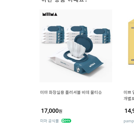
미마 화장실용 플러셔블 비데 물티슈
미쁘 
개별
17,000
14,
원
미마 공식몰
pamp