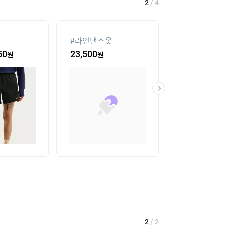
2
/
4
#
라인댄스옷
#
대나무돗자리
50
원
23,500
원
18
%
41,620
2
/
2