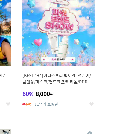
세
세
시즌
[BEST 1+1]이니스프리 빅세일! 선케어/
클렌징/마스크/핸드크림/레티놀/PDRN/
비타C/그린
60
%
8,000
원
11번가 쇼킹딜
좋
좋
아
아
요
요
8