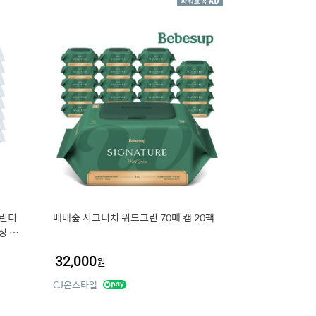
클린티
베베숲 시그니처 위드그린 70매 캡 20팩
보싱 소
이
32,000
원
CJ온스타일