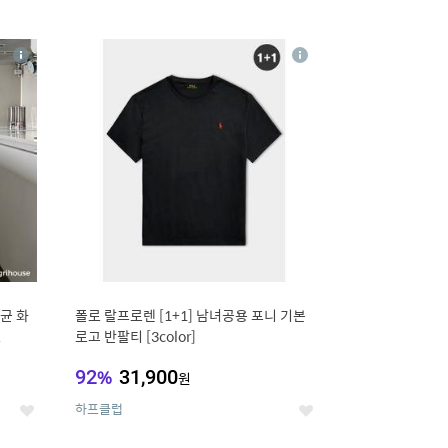
12
상
상
세
세
균 화
폴로 랄프로렌 [1+1] 남녀공용 포니 기본
L
로고 반팔티 [3color]
92
%
31,900
원
하프클럽
좋
좋
아
아
요
요