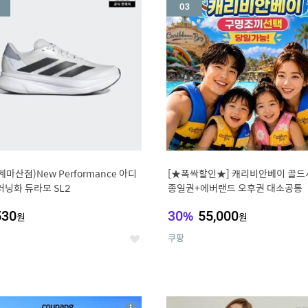
세
계마산점)New Performance 아디
[★폭싹할인★] 캐리비안베이 골드
러닝화 듀라모 SL2
종일권+에버랜드 오후권 대소공통
530
30
%
55,000
원
원
쿠팡
좋
아
요
7