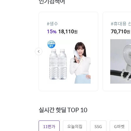
인기검색어
기
#
생수
#
휴대용 
10
원
15
%
18,110
원
70,710
원
실시간 핫딜 TOP 10
11번가
오늘의집
SSG
G마켓