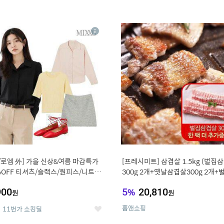
4
15
상
세
/로엠 外] 가을 신상&여름 마감특가
[프레시미트] 삼겹살 1.5kg (벌집
%OFF 티셔츠/슬랙스/원피스/니트/
300g 2개+옛날삼겹살300g 2개+
우스
겹살300g한팩 추가증정)
900
5
%
20,810
원
원
홈앤쇼핑
11번가 쇼킹딜
좋
아