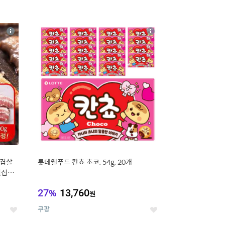
16
상
상
세
세
삼겹살
롯데웰푸드 칸쵸 초코, 54g, 20개
벌집삼
27
%
13,760
원
쿠팡
좋
좋
아
아