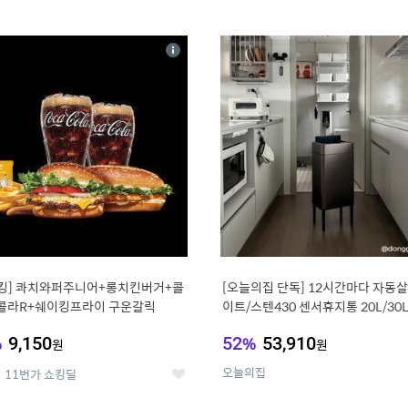
0
11
상
세
킹] 콰치와퍼주니어+롱치킨버거+콜
[오늘의집 단독] 12시간마다 자동살
콜라R+쉐이킹프라이 구운갈릭
이트/스텐430 센서휴지통 20L/30
%
9,150
52
%
53,910
원
원
오늘의집
11번가 쇼킹딜
좋
아
요