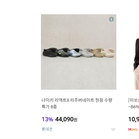
13
1
상
세
나이키 리액트X 리주버네이트 한정 수량
[미쏘
특가 8종
~86
블라
13
%
44,090
10,
원
롯데온
좋
아