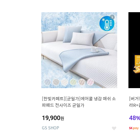
9
1
상
세
[한빛카페트][균일가]에어쿨 냉감 매쉬 소
[버거
파패드 전사이즈 균일가
라R+
19,900
48
원
GS SHOP
좋
아
요