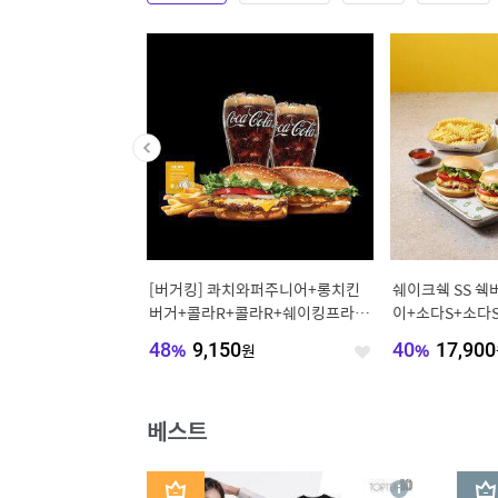
 튀겨나와 편리한 제주
[버거킹] 콰치와퍼주니어+롱치킨
쉐이크쉑 SS 
 10개 1.2kg (소스별
버거+콜라R+콜라R+쉐이킹프라이
이+소다S+소다
구운갈릭
720
원
48
%
9,150
원
40
%
17,900
좋
좋
아
아
요
요
베스트
1
2
상