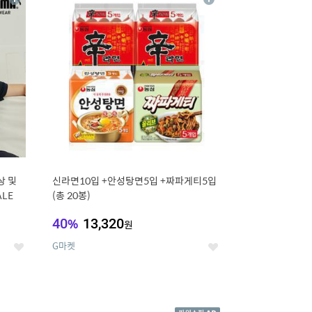
상
상
세
세
상 및
신라면10입 +안성탕면5입 +짜파게티5입
ALE
(총 20봉)
40
%
13,320
원
G마켓
좋
좋
아
아
요
요