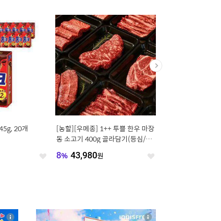
5g, 20개
[농할][우메종] 1++ 투쁠 한우 마장
[브랜드픽] 팸퍼스 20
동 소고기 400g 골라담기(등심/꽃
차차 팬티형 기저귀 4~ 
등심/채끝/살치/안
팩 (총 2박스)+컬쳐
원
8
%
43,980
원
13
%
136,510
원
좋
좋
아
아
요
요
4
상
상