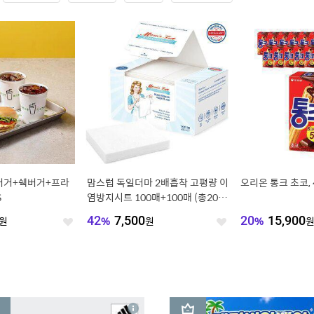
쉑버거+쉑버거+프라
맘스럽 독일더마 2배흡착 고평량 이
오리온 통크 초코, 4
S
염방지시트 100매+100매 (총200
매)
원
42
%
7,500
원
20
%
15,900
좋
좋
아
아
요
요
3
상