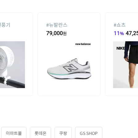
선풍기
#
뉴발란스
#
쇼츠
79,000
원
11
%
47,2
이마트몰
롯데온
쿠팡
GS SHOP