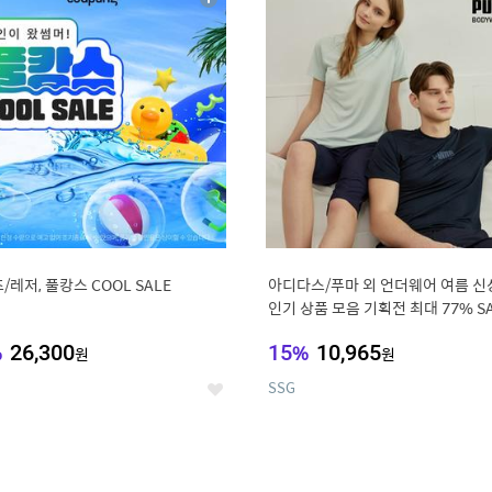
상
세
/레저, 풀캉스 COOL SALE
아디다스/푸마 외 언더웨어 여름 신
인기 상품 모음 기획전 최대 77% S
%
26,300
15
%
10,965
원
원
SSG
좋
아
요