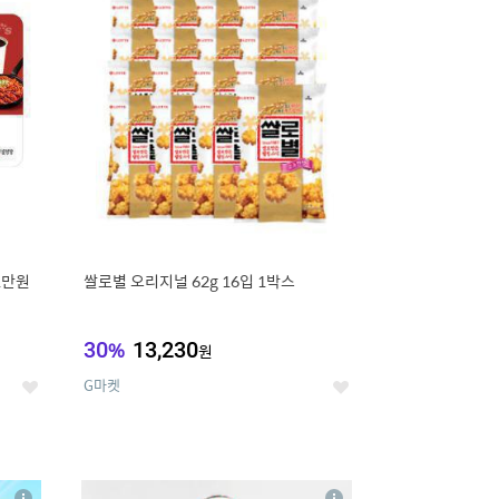
세
세
1만원
쌀로별 오리지널 62g 16입 1박스
30
%
13,230
원
G마켓
좋
좋
아
아
요
요
8