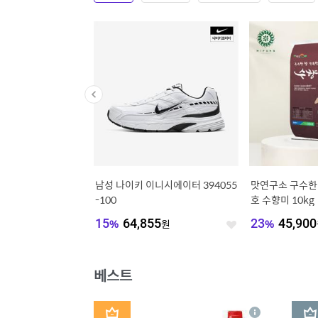
니멈 에브리데이]라운드
남성 나이키 이니시에이터 394055
맛연구소 구수한
퍼프 반팔 블라우스 (E
-100
호 수향미 10kg
)
896
원
15
%
64,855
원
23
%
45,900
좋
좋
아
아
요
요
베스트
1
2
상