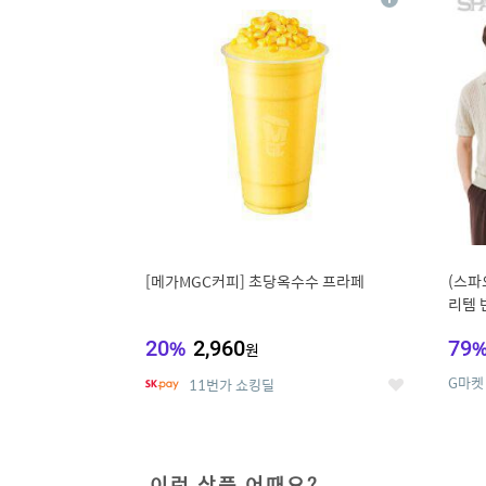
상
세
[메가MGC커피] 초당옥수수 프라페
(스파
리템 
랙스/
20
%
2,960
79
원
G마켓
11번가 쇼킹딜
좋
아
요
이런 상품 어때요?