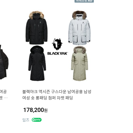
남여공
블랙야크 역시즌 구스다운 남여공용 남성
켓 패
여성 숏 롱패딩 점퍼 자켓 패딩
178,200
원
임즈