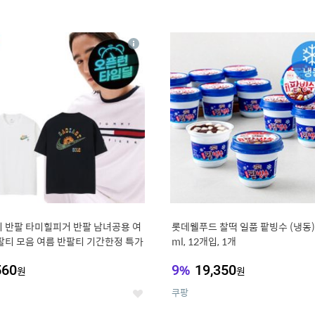
4
15
상
세
 반팔 타미힐피거 반팔 남녀공용 여
롯데웰푸드 찰떡 일품 팥빙수 (냉동),
팔티 모음 여름 반팔티 기간한정 특가
ml, 12개입, 1개
560
9
%
19,350
원
원
쿠팡
좋
아