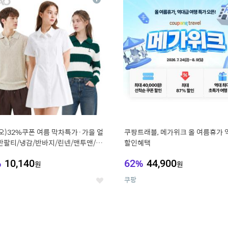
상
세
오)32%쿠폰 여름 막차특가·가을 얼
쿠팡트래블, 메가위크 올 여름휴가 
반팔티/냉감/반바지/린넨/맨투맨/슬
할인혜택
가디건 외 ~74%OFF
%
10,140
62
%
44,900
원
원
쿠팡
좋
아
요