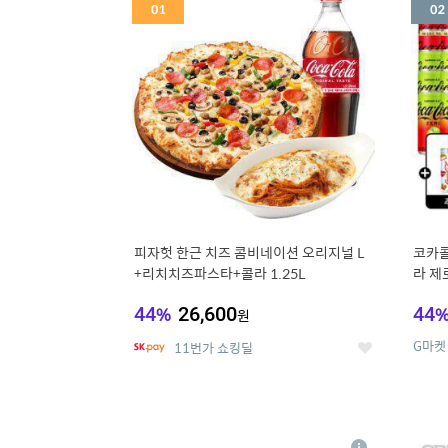
세
피자헛 한근 치즈 콤비네이션 오리지널 L
코카콜
+리치치즈파스타+콜라 1.25L
라 제로
드컵+
44
%
26,600
44
원
G마켓
11번가 쇼킹딜
좋
아
요
5
6