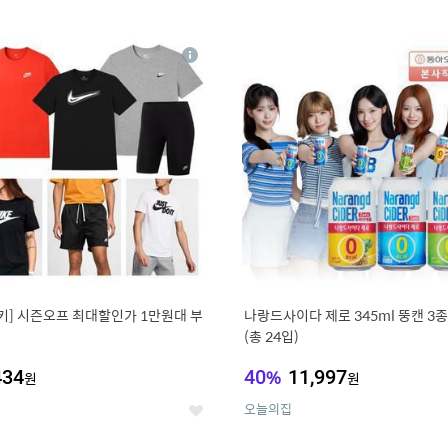
0
11
상
세
키] 시즌오프 최대할인가 1만원대 부
나랑드사이다 제로 345ml 뚱캔 3종 
(총 24입)
434
40
%
11,997
원
원
오늘의집
좋
아
요