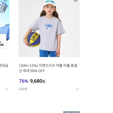
상
상
세
세
역대급
(10%+15%) 이랜드키즈 여름 이월 총결
산 최대 90% OFF
76
%
9,680
원
G마켓
좋
좋
아
아
요
요