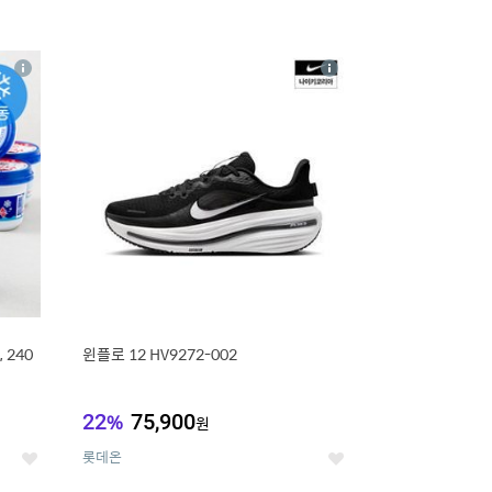
16
상
상
세
세
 240
윈플로 12 HV9272-002
22
%
75,900
원
롯데온
좋
좋
아
아