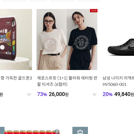
 향 가득한 골드퀸3
제로스트릿 [1+1] 플라워 레터링 반
남성 나이키 리액
팔 티셔츠 (6컬러)
HV5060-001
원
73
%
26,000
원
20
%
49,840
좋
좋
아
아
요
요
3
상