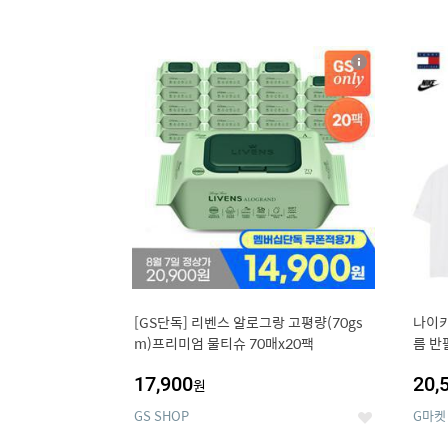
13
1
상
세
[GS단독] 리벤스 알로그랑 고평량(70gs
나이키
m)프리미엄 물티슈 70매x20팩
름 반
17,900
20,
원
GS SHOP
G마켓
좋
아