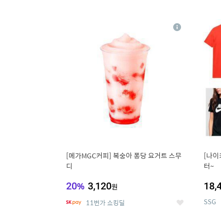
9
1
상
세
[메가MGC커피] 복숭아 퐁당 요거트 스무
[나이
디
터~
20
%
3,120
18,
원
SSG
11번가 쇼킹딜
좋
아
요