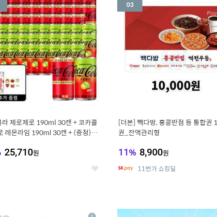
세
라 제로제로 190ml 30캔 + 코카콜
[더본] 빽다방, 홍콩반점 등 통합권 
 레몬라임 190ml 30캔 + (증정) 콜
권_잔액관리형
스티커 세트
%
25,710
11
%
8,900
원
원
11번가 쇼킹딜
좋
아
요
7