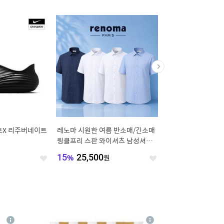
트X 리주버네이트
레노마 시원한 여름 반소매/긴소매
틸아이다이 Check frill
링클프리 스판 와이셔츠 남성셔츠
ouse [TISU07BL07]
모음전
원
15
%
25,500
원
18
%
77,900
원
좋
좋
아
아
요
요
4
상
상