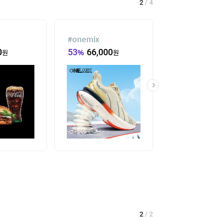
2
/
4
#
onemix
#
팔찌부자재
0
원
53
%
66,000
원
58,680
원
2
/
2