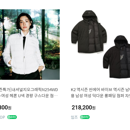
즌특가]내셔널지오그래픽N254WD
K2 역시즌 씬에어 바이브 역시즌 
0 여성 헤론 U넥 경량 구스다운 점퍼
용 남성 여성 덕다운 롱패딩 점퍼 자
TAL BEIGE
딩
300
218,200
원
원
OP
임즈