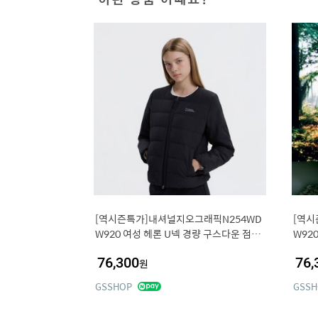
[역시즌특가]내셔널지오그래픽N254WD
[역시
W920 여성 헤론 U넥 경량 구스다운 점퍼
W92
BLACK
CRYS
76,300
76,
원
GSSHOP
GSSH