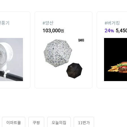
선풍기
#
양산
#
버거킹
103,000
원
24
%
5,45
이마트몰
쿠팡
오늘의집
11번가