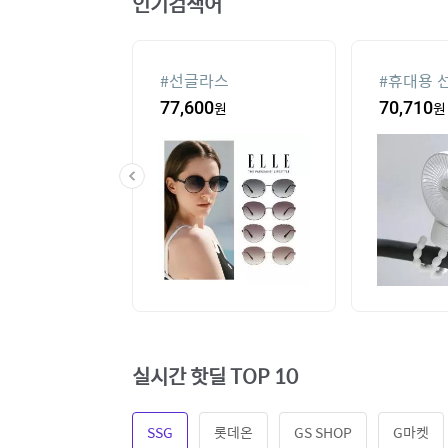
인기검색어
컨
#
선글라스
#
휴대용 
,000
원
77,600
원
70,710
원
실시간 핫딜 TOP 10
SSG
롯데온
GS SHOP
G마켓