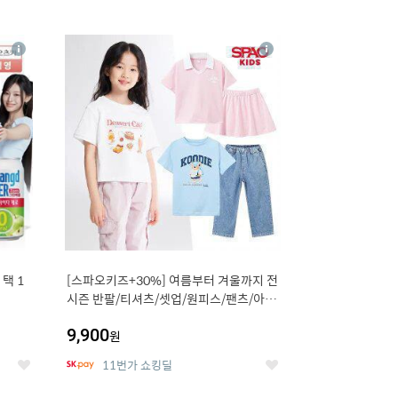
12
상
상
세
세
택 1
[스파오키즈+30%] 여름부터 겨울까지 전
시즌 반팔/티셔츠/셋업/원피스/팬츠/아우
트 外
9,900
원
11번가 쇼킹딜
좋
좋
아
아
요
요