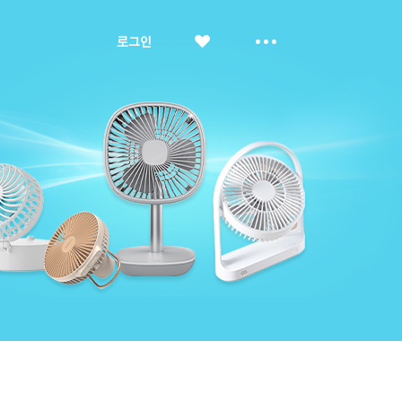
좋
더
로그인
아
보
요
기