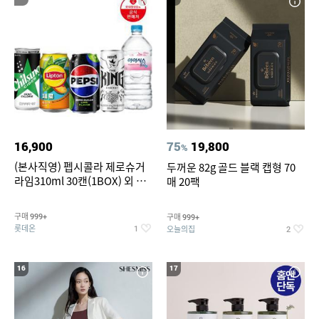
16,900
75
19,800
%
(본사직영) 펩시콜라 제로슈거
두꺼운 82g 골드 블랙 캡형 70
라임310ml 30캔(1BOX) 외 롯
매 20팩
데칠성BEST
구매
구매
999+
999+
롯데온
오늘의집
1
2
16
17