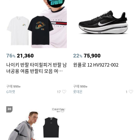
76
21,360
22
75,900
%
%
나이키 반팔 타미힐피거 반팔 남
윈플로 12 HV9272-002
녀공용 여름 반팔티 모음 여름
반팔티 기간한정 특가
구매
구매
999+
999+
G마켓
롯데온
17
1
30