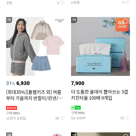
G마켓
쿠팡
7
5
12
13
31
6,930
7,900
%
더 도톰한 올데이 뽑아쓰는 3겹
[최대35%][폴햄키즈 외] 여름
키친타올 100매 9개입
부터 가을까지 반팔티/린넨/맨
투맨/가디건/팬츠 외 100종
구매
구매
999+
999+
GS SHOP
11번가 쇼킹딜
10
29
14
15