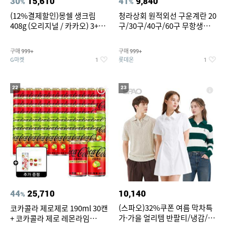
30
15,610
41
9,840
%
%
(12%결제할인)몽쉘 생크림
청라상회 원적외선 구운계란 20
408g (오리지널 / 카카오) 3+1
구/30구/40구/60구 무항생제
개
맥반석계란 HACCP 햇썹 인증
구매
구매
999+
999+
G마켓
롯데온
1
1
22
23
44
25,710
10,140
%
(스파오)32%쿠폰 여름 막차특
코카콜라 제로제로 190ml 30캔
가·가을 얼리템 반팔티/냉감/반
+ 코카콜라 제로 레몬라임