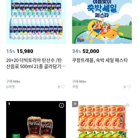
15
15,980
34
52,000
%
%
20+20 더빅토리아 탄산수 /탄
쿠팡트래블, 숙박 세일 페스타
산음료 500ml 21종 골라담기
(총 2박스/분리배송)
구매
구매
999+
999+
G마켓
쿠팡
9
8
5
6