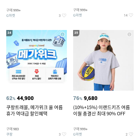
바지/린넨/맨투맨/슬랙스/가디
190ml 30캔 + (증정) 콜드컵+스
건 외 ~74%OFF
티커 세트
구매
구매
999+
999+
G마켓
G마켓
14
3
24
25
62
44,900
76
9,680
%
%
쿠팡트래블, 메가위크 올 여름
(10%+15%) 이랜드키즈 여름
휴가 역대급 할인혜택
이월 총결산 최대 90% OFF
구매
구매
983
999+
쿠팡
G마켓
3
2