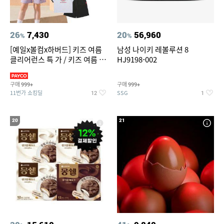
26
7,430
20
56,960
%
%
[예일x볼컴x하버드] 키즈 여름
남성 나이키 레볼루션 8
클리어런스 특 가 / 키즈 여름 수
HJ9198-002
영복 반팔티 반바지 스
구매
구매
999+
999+
11번가 쇼킹딜
SSG
12
1
20
21