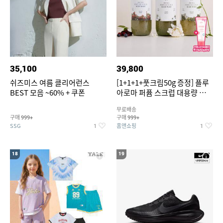
35,100
39,800
쉬즈미스 여름 클리어런스
[1+1+1+풋크림50g 증정] 플루
BEST 모음 ~60% + 쿠폰
아로마 퍼퓸 스크럽 대용량 바디
워시 1000ml
무료배송
구매
구매
999+
999+
SSG
홈앤쇼핑
1
1
18
19