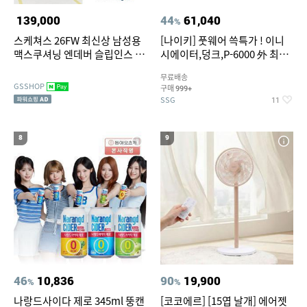
139,000
44
61,040
%
스케쳐스 26FW 최신상 남성용
[나이키] 풋웨어 쓱특가 ! 이니
맥스쿠셔닝 엔데버 슬립인스 워
시에이터,덩크,P-6000 外 최대
킹화 TV상품
~50% SALE
무료배송
GSSHOP
구매
999+
SSG
11
8
9
46
10,836
90
19,900
%
%
나랑드사이다 제로 345ml 뚱캔
[코코에르] [15엽 날개] 에어젯