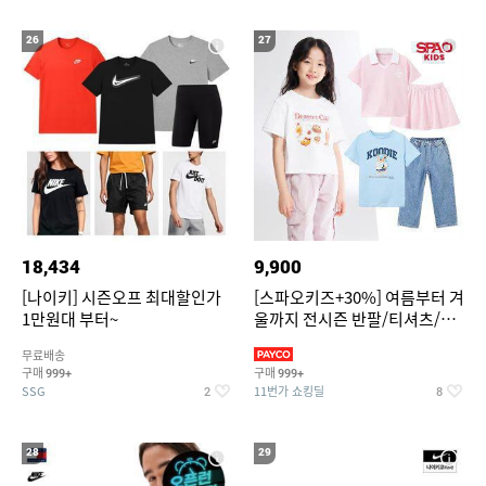
26
27
18,434
9,900
[나이키] 시즌오프 최대할인가
[스파오키즈+30%] 여름부터 겨
1만원대 부터~
울까지 전시즌 반팔/티셔츠/셋
업/원피스/팬츠/아우트 外
무료배송
구매
구매
999+
999+
SSG
11번가 쇼킹딜
2
8
28
29