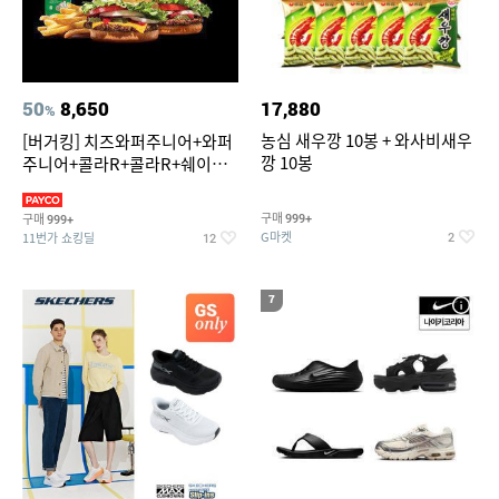
50
8,650
17,880
%
농심 새우깡 10봉 + 와사비새우
[버거킹] 치즈와퍼주니어+와퍼
깡 10봉
주니어+콜라R+콜라R+쉐이킹
프라이 스윗어니언
구매
구매
999+
999+
G마켓
11번가 쇼킹딜
2
12
7