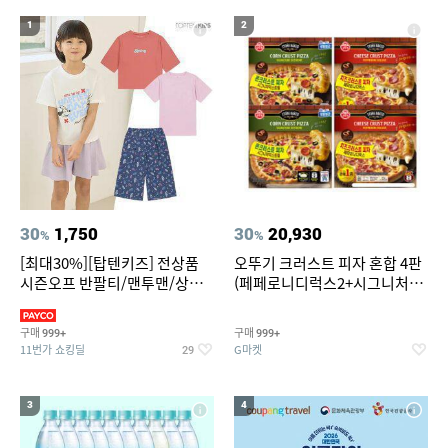
19
20
여성용속옷브라탑
테프론 테이프
1
2
30
1,750
30
20,930
%
%
[최대30%][탑텐키즈] 전상품
오뚜기 크러스트 피자 혼합 4판
시즌오프 반팔티/맨투맨/상하
(페페로니디럭스2+시그니처익
복/레깅스 외 100종
스트림2)
구매
구매
999+
999+
11번가 쇼킹딜
G마켓
29
3
4