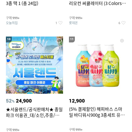
3종 택 1 (총 24입)
리모컨 써큘레이터 (3 Colors
택1)
구매
구매
999+
999+
오늘의집
롯데온
1
6
10
11
52
24,900
12,900
%
(5% 결제할인) 해피바스 스마
★서울랜드/공식판매처★ 종일
일 바디워시900g 3종세트 유
파크 이용권_대/소인,주중/주
자/체리/자몽
말 공통
구매
구매
999+
999+