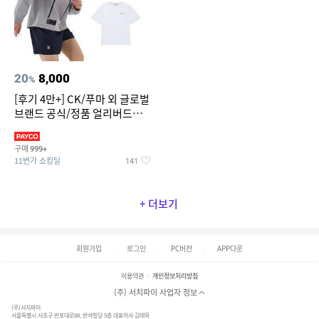
20
8,000
%
[후기 4만+] CK/푸마 외 글로벌
브랜드 공식/정품 얼리버드
~94%
구매
999+
11번가 쇼킹딜
141
+ 더보기
회원가입
로그인
PC버전
APP다운
이용약관
개인정보처리방침
(주) 서치파이 사업자 정보
(주)서치파이
서울특별시 서초구 반포대로88, 반석빌딩 5층 대표이사 김태묵