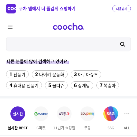
쿠차 앱에서 더 즐겁게 쇼핑하기
다운받기
다른 분들이 많이 검색하고 있어요
1
2
3
선풍기
나이키 운동화
아쿠아슈즈
4
5
6
7
휴대용 선풍기
물티슈
삼계탕
복숭아
8
9
10
이동식 에어컨
샌들
이비스 용산
11
12
미니 탁상용 선풍기
수향미쌀10kg특등급
실시간
13
14
15
크록스
여성 댄스복
팔찌부자재
실시간 BEST
G마켓
11번가 쇼킹딜
쿠팡
SSG
ALL
테
16
17
18
대용량 바디로션
에어컨
하이원 워터월드