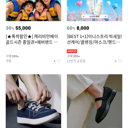
30
55,000
60
8,000
%
%
[★폭싹할인★] 캐리비안베이
[BEST 1+1]이니스프리 빅세일!
골드시즌 종일권+에버랜드 오
선케어/클렌징/마스크/핸드크
후권 대소공통
림/레티놀/PDRN/비타C/그린
구매
구매
999+
999+
쿠팡
11번가 쇼킹딜
4
6