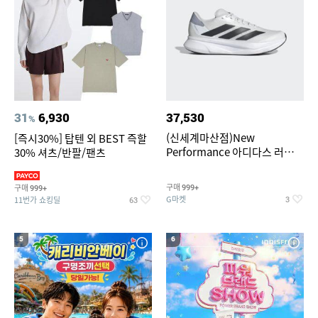
31
6,930
37,530
%
(신세계마산점)New
[즉시30%] 탑텐 외 BEST 즉할
Performance 아디다스 러닝화
30% 셔츠/반팔/팬츠
듀라모 SL2
구매
구매
999+
999+
G마켓
11번가 쇼킹딜
3
63
5
6