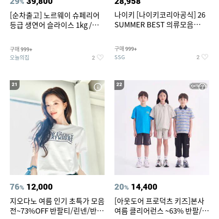
29
39,800
28,958
%
나이키 [나이키코리아공식] 26
[순차출고] 노르웨이 슈페리어
SUMMER BEST 의류모음
등급 생연어 슬라이스 1kg /
~55% SALE
500g / 300g 항공직송
구매
구매
999+
999+
SSG
오늘의집
2
2
21
22
76
12,000
20
14,400
%
%
지오다노 여름 인기 초특가 모음
[아웃도어 프로덕츠 키즈]본사
전~73%OFF 반팔티/린넨/반바
여름 클리어런스 ~63% 반팔/반