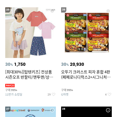
25
26
30
1,750
30
20,930
%
%
[최대30%][탑텐키즈] 전상품
오뚜기 크러스트 피자 혼합 4판
시즌오프 반팔티/맨투맨/상하
(페페로니디럭스2+시그니처익
복/레깅스 외 100종
스트림2)
구매
구매
999+
999+
11번가 쇼킹딜
G마켓
29
4
27
28