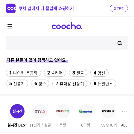
쿠차 앱에서 더 즐겁게 쇼핑하기
다운받기
다른 분들이 많이 검색하고 있어요
1
2
3
4
나이키 운동화
슬리퍼
샌들
양산
5
6
7
8
선풍기
생수
휴대용 선풍기
뉴발란스
9
10
11
수향미쌀10kg특등급
이사 박스
팔찌부자재
12
13
에어건 공기
가정용 인형뽑기기계
실시간
14
15
16
사각팬티 트렁크
선풍기히터
엄마옷
실시간 BEST
11번가 쇼킹딜
쿠팡
G마켓
GS SHOP
ALL
마이리
17
18
19
메가커피
루이까스텔
55인치 V