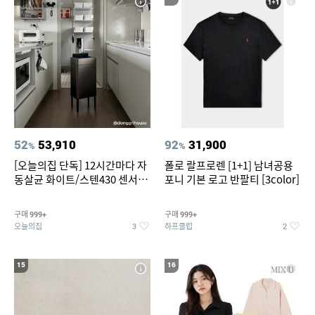
52
53,910
92
31,900
%
%
[오늘의집 단독] 12시간마다 자
폴로 랄프로렌 [1+1] 남녀공용
동살균 화이트/스텐430 센서휴
포니 기본 로고 반팔티 [3color]
지통 20L/30L
구매
구매
999+
999+
오늘의집
하프클럽
3
2
15
16