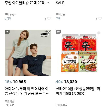
추럴 아기물티슈 70매 20팩 캡
SALE
형 / 70gsm 고평량
구매
구매
999+
785
G마켓
쿠팡
5
6
9
10
15
10,965
40
13,320
%
%
아디다스/푸마 외 언더웨어 여
신라면10입 +안성탕면5입 +짜
름 신상 및 인기 상품 모음 기획
파게티5입 (총 20봉)
전 최대 77% SALE
무료배송
구매
구매
633
999+