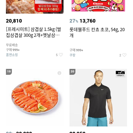
20,810
27
13,760
%
[프레시미트] 삼겹살 1.5kg (벌
롯데웰푸드 칸쵸 초코, 54g, 20
집삼겹살 300g 2개+옛날삼겹살
개
300g 2개+벌집삼겹살300g한
무료배송
팩 추가증정)
구매
구매
999+
999+
홈앤쇼핑
쿠팡
5
2
19
20