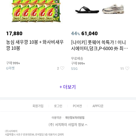
17,880
44
61,040
%
농심 새우깡 10봉 + 와사비새우
[나이키] 풋웨어 쓱특가 ! 이니
깡 10봉
시에이터,덩크,P-6000 外 최대
~50% SALE
무료배송
구매
구매
999+
999+
G마켓
SSG
2
11
+ 더보기
회원가입
로그인
PC버전
APP다운
이용약관
개인정보처리방침
(주) 서치파이 사업자 정보
(주)서치파이
서울특별시 서초구 반포대로88, 반석빌딩 5층 대표이사 김태묵