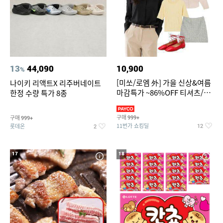
13
44,090
10,900
%
[미쏘/로엠 外] 가을 신상&여름
나이키 리액트X 리주버네이트
마감특가 ~86%OFF 티셔츠/슬
한정 수량 특가 8종
랙스/원피스/니트/블라우스
구매
구매
999+
999+
11번가 쇼킹딜
롯데온
12
2
17
18