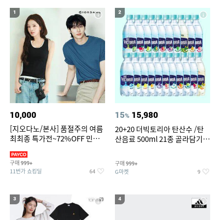
20
라인댄스옷
1
2
10,000
15
15,980
%
[지오다노/본사] 품절주의 여름
20+20 더빅토리아 탄산수 /탄
최최종 특가전~72%OFF 민소
산음료 500ml 21종 골라담기
매/반팔/반바지/린넨 외
(총 2박스/분리배송)
구매
구매
999+
999+
11번가 쇼킹딜
G마켓
64
9
3
4