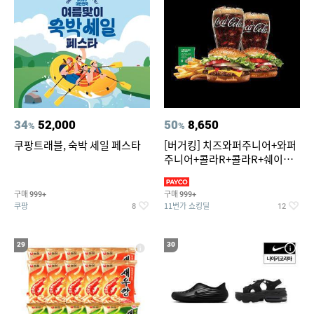
34
52,000
50
8,650
%
%
쿠팡트래블, 숙박 세일 페스타
[버거킹] 치즈와퍼주니어+와퍼
주니어+콜라R+콜라R+쉐이킹
프라이 스윗어니언
구매
구매
999+
999+
쿠팡
11번가 쇼킹딜
8
12
29
30