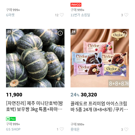
지 외
바지/수영복
구매
구매
999+
999+
G마켓
11번가 쇼킹딜
12
3
23
24
11,900
24
30,320
%
[자연진리] 제주 미니단호박(밤
끌레도르 프리미엄 아이스크림
호박) 보우짱 3kg 특품+파마산
바 5종 24개 (8+8+8개) /쿠키앤
치즈 증정
크림/베리믹스/헤이즐넛초코
구매
구매
999+
999+
GS SHOP
롯데온
1
3