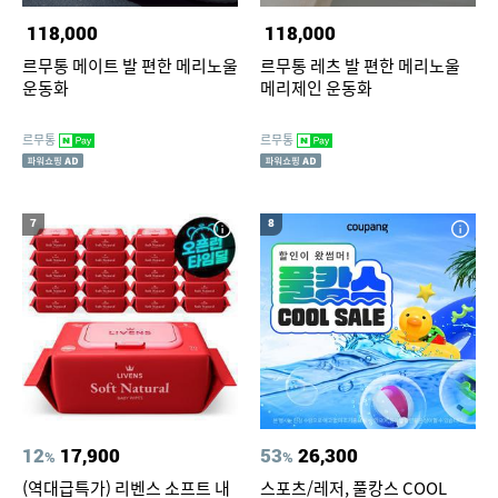
118,000
118,000
르무통 메이트 발 편한 메리노울
르무통 레츠 발 편한 메리노울
운동화
메리제인 운동화
르무통
르무통
7
8
12
17,900
53
26,300
%
%
(역대급특가) 리벤스 소프트 내
스포츠/레저, 풀캉스 COOL