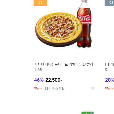
세
피자헛 베이컨포테이토 리치골드 L+콜라
[메가
1.25L
디
46
%
22,500
20
원
11번가 쇼킹딜
좋
아
요
5
6