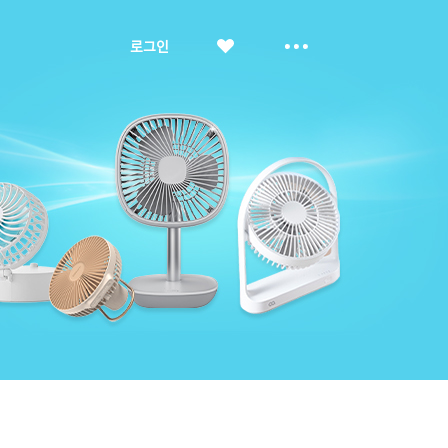
좋
더
로그인
아
보
요
기