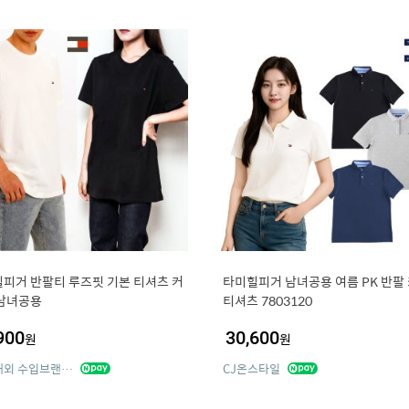
피거 반팔티 루즈핏 기본 티셔츠 커
타미힐피거 남녀공용 여름 PK 반팔
남녀공용
티셔츠 7803120
900
30,600
원
원
정품 해외 수입브랜드 티움
CJ온스타일