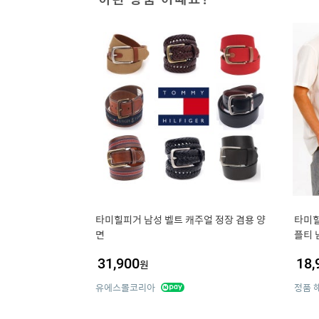
타미힐피거 남성 벨트 캐주얼 정장 겸용 양
타미힐
면
플티 
31,900
18,
원
유에스몰코리아