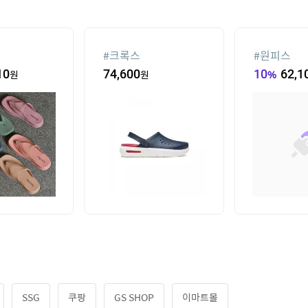
#
크록스
#
원피스
10
원
74,600
원
10
%
62,1
SSG
쿠팡
GS SHOP
이마트몰