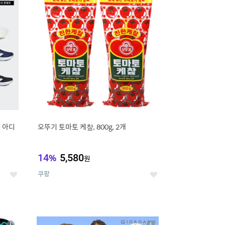
세
세
e 아디
오뚜기 토마토 케챂, 800g, 2개
14
%
5,580
원
쿠팡
좋
좋
아
아
요
요
8