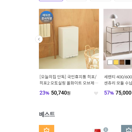
단독] 특대형 고체 탈취
[오늘의집 단독] 국민휴지통 히포/
세렌티 400/600
트 300g_화장실탈취제
히포2 오토실링 올화이트 오브제 에
센츄리 모듈 수납
거 거실탈취
디션 21L /27L
선반장 협탁
870
원
23
%
50,740
원
57
%
75,000
좋
좋
아
아
요
요
베스트
1
2
상