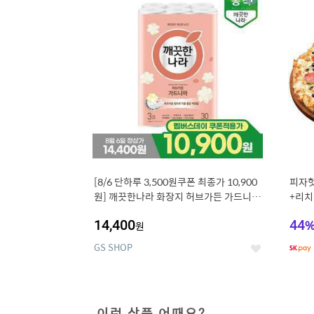
상
세
[8/6 단하루 3,500원쿠폰 최종가 10,900
피자헛
원] 깨끗한나라 화장지 허브가든 가드니아
+리치
27m 30롤
14,400
44
원
GS SHOP
좋
아
요
이런 상품 어때요?