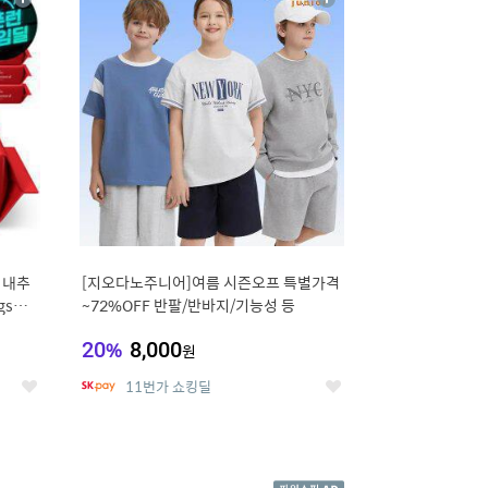
상
상
세
세
 내추
[지오다노주니어]여름 시즌오프 특별가격
gsm
~72%OFF 반팔/반바지/기능성 등
20
%
8,000
원
11번가 쇼킹딜
좋
좋
아
아
요
요