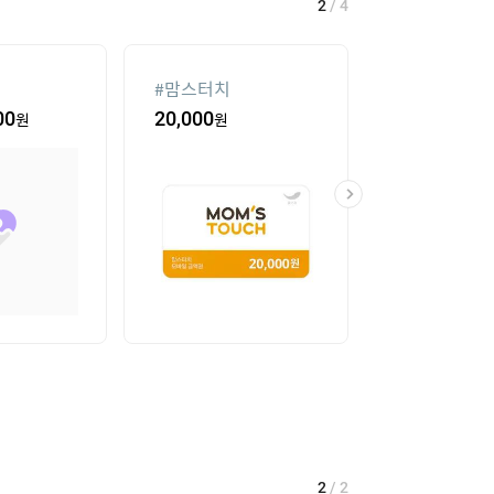
2
/
4
#
맘스터치
#
실외기없는 
00
원
20,000
원
135,930
원
2
/
2