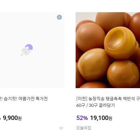
0
11
상
세
! 습기컷! 여름가전 특가전
[이천] 농장직송 탱글촉촉 맥반석 
60구 / 30구 골라담기
%
9,900
52
%
19,100
원
원
오늘의집
좋
아
요