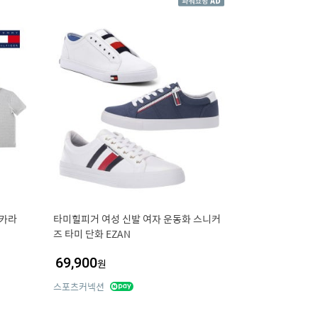
 카라
타미힐피거 여성 신발 여자 운동화 스니커
즈 타미 단화 EZAN
69,900
원
스포츠커넥션