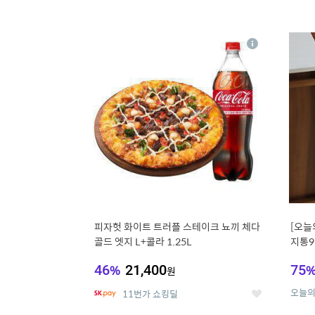
13
1
상
세
피자헛 화이트 트러플 스테이크 뇨끼 체다
[오늘
골드 엣지 L+콜라 1.25L
지통9
46
%
21,400
75
원
오늘
11번가 쇼킹딜
좋
아