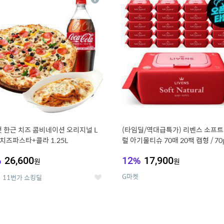
상
세
 한근 치즈 콤비네이션 오리지널 L
(타임딜/역대급특가) 리벤스 소프트
치즈파스타+콜라 1.25L
럴 아기물티슈 70매 20팩 캡형 / 70
고평량
%
26,600
12
%
17,900
원
원
G마켓
11번가 쇼킹딜
좋
아
요