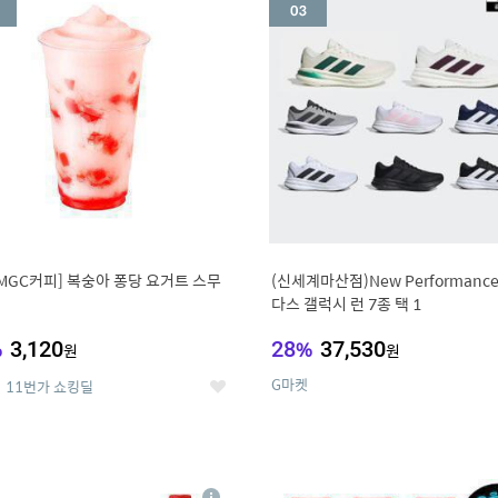
세
MGC커피] 복숭아 퐁당 요거트 스무
(신세계마산점)New Performanc
다스 갤럭시 런 7종 택 1
%
3,120
28
%
37,530
원
원
G마켓
11번가 쇼킹딜
좋
아
요
7