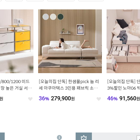
/800/1200 미드
[오늘의집 단독] 한샘몰pick 눕 리
[오늘의집 단독] 단
장 높은 거실 서랍
세 아쿠아텍스 3인용 패브릭 소파 3
3%할인 노아06 
colors
프레임 SS/Q
원
36
%
279,900
원
46
%
91,560
좋
좋
아
아
요
요
3
상