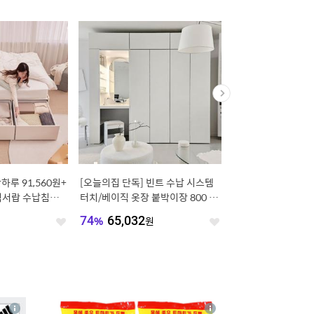
하루 91,560원+
[오늘의집 단독] 빈트 수납 시스템
[오늘의집 단독] [쿠폰가
빅서랍 수납침대
터치/베이직 옷장 붙박이장 800 시
보 패브릭 모듈 소파 4typ
리즈
ors
원
74
%
65,032
원
20
%
99,000
원
좋
좋
아
아
요
요
4
상
상