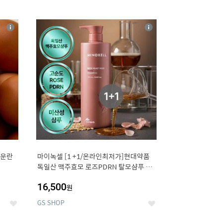
12
상
상
세
세
구운란
마이녹셀 [1 +1/온라인최저가]현대약품
독일산 맥주효모 로즈PDRN 탈모샴푸 대
용량 1000ml (정가 100,000원)
16,500
원
GS SHOP
좋
좋
아
아
요
요