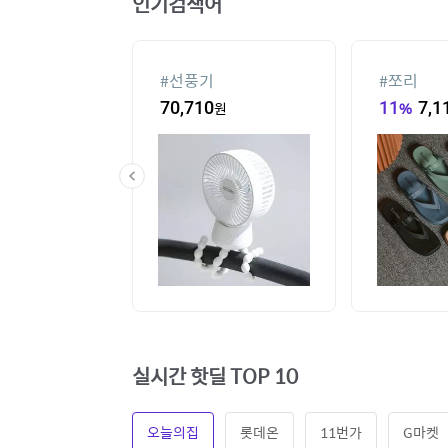
인기검색어
#
선풍기
#
쪼리
60
원
70,710
원
11
%
7,1
실시간 핫딜 TOP 10
오늘의집
롯데온
11번가
G마켓