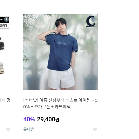
16
상
상
세
세
이터,덩
[커버낫] 여름 신상부터 베스트 아이템 ~ 5
0% + 추가쿠폰 + 카드혜택
40
%
29,400
원
롯데온
좋
좋
아
아