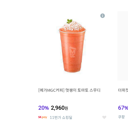
9
1
상
세
[메가MGC커피] 멋쟁이 토마토 스무디
더위컷
20
%
2,960
67
원
쿠팡
11번가 쇼킹딜
좋
아
요