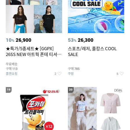
10
26,900
53
26,300
%
%
★특가/5종세트★ [GGPX]
스포츠/레저, 풀캉스 COOL
26SS NEW 아트웍 폰테 티셔츠
SALE
5종 GX262F0501TS
무료배송
구매
구매
113
785
홈앤쇼핑
쿠팡
2
6
19
20