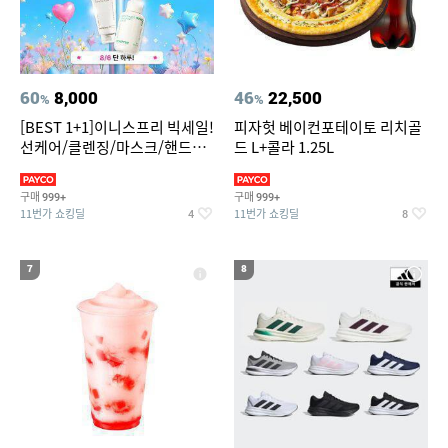
60
8,000
46
22,500
%
%
[BEST 1+1]이니스프리 빅세일!
피자헛 베이컨포테이토 리치골
선케어/클렌징/마스크/핸드크
드 L+콜라 1.25L
림/레티놀/PDRN/비타C/그린
구매
구매
999+
999+
11번가 쇼킹딜
11번가 쇼킹딜
4
8
7
8