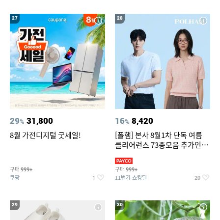
27
28
29
31,800
16
8,420
%
%
8월 가전디지털 굿세일!
[폴햄] 본사 8월1차 단독 여름
클리어런스 73종모음 추가인하
최대 83%OFF
구매
구매
999+
999+
쿠팡
11번가 쇼킹딜
1
20
29
30