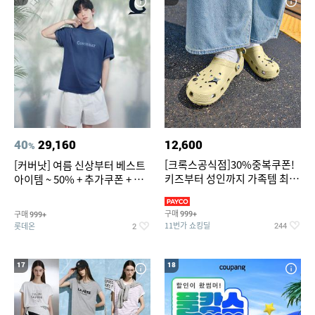
40
29,160
12,600
%
[크록스공식점]30%중복쿠폰!
[커버낫] 여름 신상부터 베스트
키즈부터 성인까지 가족템 최대
아이템 ~ 50% + 추가쿠폰 + 카
혜택가 찬스
드혜택
구매
구매
999+
999+
11번가 쇼킹딜
롯데온
244
2
17
18