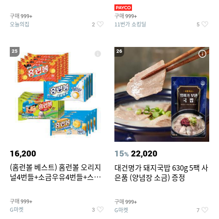
기물티슈
구매
구매
999+
999+
오늘의집
11번가 쇼킹딜
2
5
25
26
16,200
15
22,020
%
(홈런볼 베스트) 홈런볼 오리지
대건명가 돼지국밥 630g 5팩 사
널4번들+소금우유4번들+스윗
은품 (양념장 소금) 증정
커스타드4번들+옥수수 소프트
콘맛4번들
구매
구매
999+
999+
G마켓
G마켓
3
7