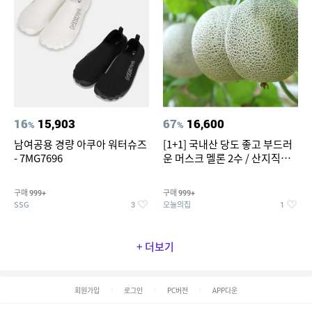
16
15,903
67
16,600
%
%
남여공용 경량 아쿠아 워터슈즈
[1+1] 국내산 당도 좋고 부드러
- 7MG7696
운 머스크 멜론 2수 / 산지직송 x
농협선별
구매
구매
999+
999+
SSG
오늘의집
3
1
+ 더보기
회원가입
로그인
PC버전
APP다운