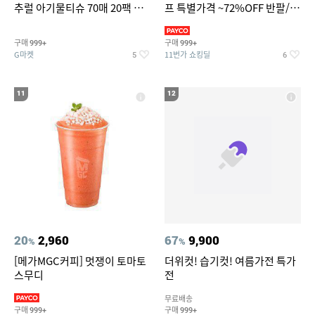
추럴 아기물티슈 70매 20팩 캡
프 특별가격 ~72%OFF 반팔/반
형 / 70gsm 고평량
바지/기능성 등
구매
구매
999+
999+
G마켓
11번가 쇼킹딜
5
6
11
12
20
2,960
67
9,900
%
%
[메가MGC커피] 멋쟁이 토마토
더위컷! 습기컷! 여름가전 특가
스무디
전
무료배송
구매
구매
999+
999+