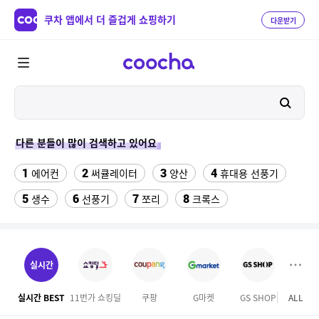
쿠차 앱에서 더 즐겁게 쇼핑하기
다운받기
다른 분들이 많이 검색하고 있어요
1
2
3
4
에어컨
써큘레이터
양산
휴대용 선풍기
5
6
7
8
생수
선풍기
쪼리
크록스
9
10
팔찌부자재
갤럭시탭 s6lite 젤리키보드케이스
11
12
메가박스
성인용세발자전거중고
실시간
13
삼성갤럭시북프로, 32gb, win11포함
실시간 BEST
11번가 쇼킹딜
쿠팡
G마켓
GS SHOP
ALL
SS
14
15
래쉬가드 티셔츠
김해 롯데워터파크 종일권