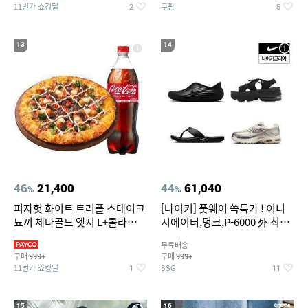
11번가 쇼킹딜
쿠팡
2
5
13
14
46
21,400
44
61,040
%
%
피자헛 화이트 트러플 스테이크
[나이키] 풋웨어 쓱특가 ! 이니
뇨끼 체다골드 엣지 L+콜라
시에이터,덩크,P-6000 外 최대
1.25L
~50% SALE
무료배송
구매
구매
999+
999+
11번가 쇼킹딜
SSG
1
11
15
16