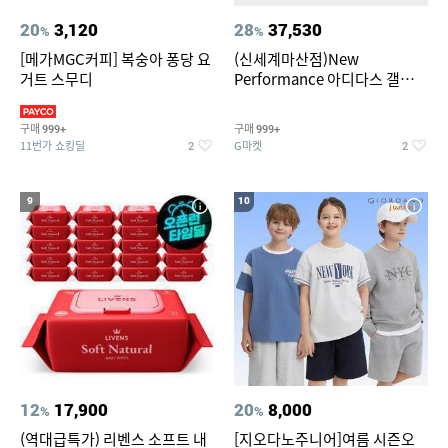
20
3,120
28
37,530
%
%
[메가MGC커피] 복숭아 퐁당 요
(신세계마산점)New
거트 스무디
Performance 아디다스 갤럭시
런 7종 택 1
구매
구매
999+
999+
11번가 쇼킹딜
G마켓
2
2
9
10
12
17,900
20
8,000
%
%
(역대급특가) 리벤스 소프트 내
[지오다노주니어]여름 시즌오