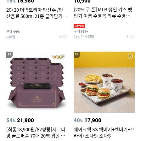
15
15,980
10,900
%
[20% 쿠 폰] MLB 성인 키즈 펫
20+20 더빅토리아 탄산수 /탄
인기 여름 수영복 의류 수영복
산음료 500ml 21종 골라담기
슈즈 베스트 제품 파격전
(총 2박스/분리배송)
구매
구매
999+
999+
11번가 쇼킹딜
G마켓
8
7
23
24
54
21,900
40
17,900
%
%
[최종18,900원/82평량]시그니
쉐이크쉑 SS 쉑버거+쉑버거+프
앙 골드퍼플 70매 20팩 캡형 아
라이+소다S+소다S