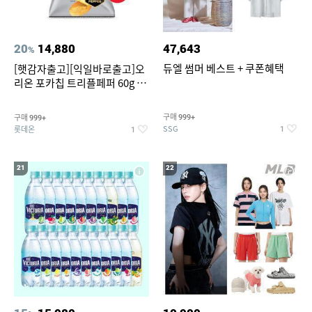
20
14,880
47,643
%
듀엘 썸머 베스트 + 쿠폰혜택
[햇감자출고][익일바로출고]오
리온 포카칩 트리플페퍼 60g 12
개
구매
구매
999+
999+
SSG
롯데온
1
1
21
22