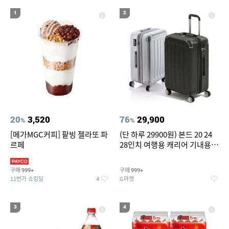
16
17
대나무돗자리
가정용 인형 뽑기 기계
1
2
18
19
20
메가박스 돌비
가디건
플라워스커트
20
3,520
76
29,900
%
%
[메가MGC커피] 팥빙 젤라또 파
(단 하루 29900원) 본드 20 24
르페
28인치 여행용 캐리어 기내용
수화물용 여행가방 케리어가방
(20%쿠폰)
구매
구매
999+
999+
11번가 쇼킹딜
G마켓
4
3
4