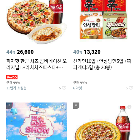
44
26,600
40
13,320
%
%
피자헛 한근 치즈 콤비네이션 오
신라면10입 +안성탕면5입 +짜
리지널 L+리치치즈파스타+콜
파게티5입 (총 20봉)
라 1.25L
구매
구매
999+
999+
11번가 쇼킹딜
G마켓
6
5
5
6