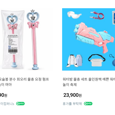
요술봉 분수 회오리 물총 요정 펌프
워터밤 물총 세트 올인원팩 예쁜 워
이 여아
놀이 축제
90
23,900
원
원
이컴퍼니s
휴가를 부탁해