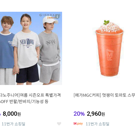
0
11
상
세
다노주니어]여름 시즌오프 특별가격
[메가MGC커피] 멋쟁이 토마토 스
%OFF 반팔/반바지/기능성 등
%
8,000
20
%
2,960
원
원
11번가 쇼킹딜
11번가 쇼킹딜
좋
아
요