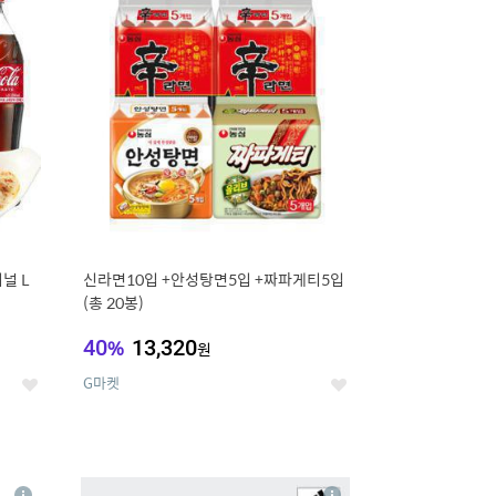
세
세
널 L
신라면10입 +안성탕면5입 +짜파게티5입
(총 20봉)
40
%
13,320
원
G마켓
좋
좋
아
아
요
요
8