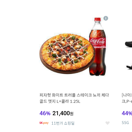
13
1
상
세
피자헛 화이트 트러플 스테이크 뇨끼 체다
[나이
골드 엣지 L+콜라 1.25L
크,P-
46
%
21,400
44
원
SSG
11번가 쇼킹딜
좋
아