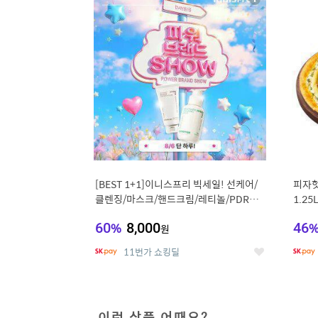
상
세
[BEST 1+1]이니스프리 빅세일! 선케어/
피자헛
클렌징/마스크/핸드크림/레티놀/PDRN/
1.25
비타C/그린
60
%
8,000
46
원
11번가 쇼킹딜
좋
아
요
이런 상품 어때요?