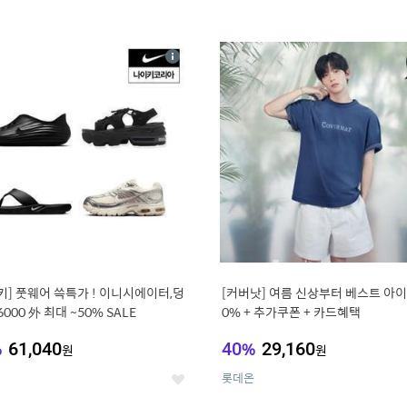
4
15
상
세
키] 풋웨어 쓱특가 ! 이니시에이터,덩
[커버낫] 여름 신상부터 베스트 아이템 ~
6000 外 최대 ~50% SALE
0% + 추가쿠폰 + 카드혜택
%
61,040
40
%
29,160
원
원
롯데온
좋
아