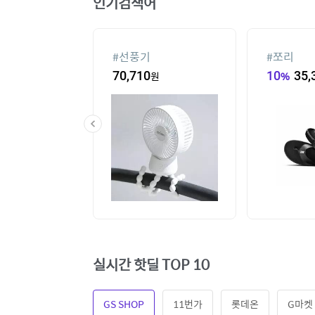
인기검색어
#
선풍기
#
쪼리
60
원
70,710
원
10
%
35,
실시간 핫딜 TOP 10
GS SHOP
11번가
롯데온
G마켓