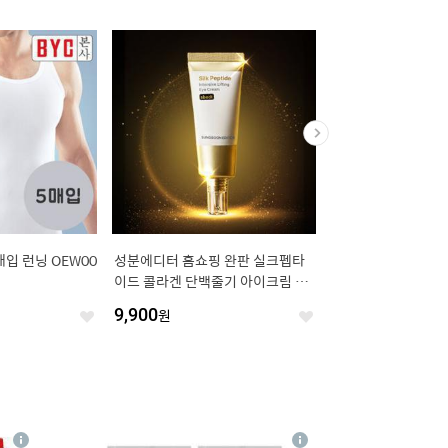
매입 런닝 OEW00
성분에디터 홈쇼핑 완판 실크펩타
[8/6 단하루 3,500원
이드 콜라겐 단백줄기 아이크림 50
0,900원] 깨끗한나라
ml [정가 75,000원]
가든 가드니아 27m 3
9,900
원
14,400
원
좋
좋
아
아
요
요
4
상
상