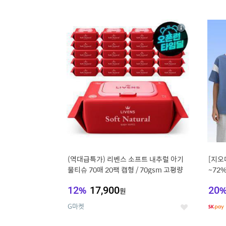
9
1
상
세
(역대급특가) 리벤스 소프트 내추럴 아기
[지오
물티슈 70매 20팩 캡형 / 70gsm 고평량
~72
12
%
17,900
20
원
G마켓
좋
아
요