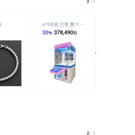
2
/
4
재
#
가정용 인형 뽑기 기
#
메가박스
계
30
%
378,490
원
19
%
34,000
2
/
2