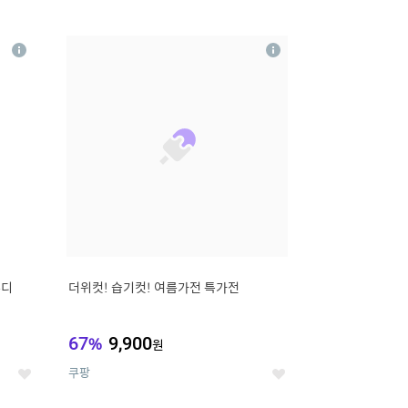
12
상
상
세
세
무디
더위컷! 습기컷! 여름가전 특가전
67
%
9,900
원
쿠팡
좋
좋
아
아
요
요