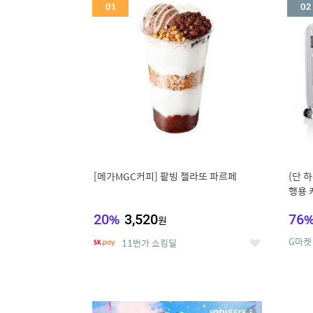
세
[메가MGC커피] 팥빙 젤라또 파르페
(단 하
행용 
리어가
20
%
3,520
76
원
G마켓
11번가 쇼킹딜
좋
아
요
5
6