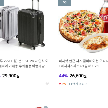
세
루 29900원) 본드 20 24 28인치 여
피자헛 한근 치즈 콤비네이션 오리지
캐리어 기내용 수화물용 여행가방 케
+리치치즈파스타+콜라 1.25L
방 (20%쿠폰)
%
29,900
44
%
26,600
원
원
11번가 쇼킹딜
좋
아
요
7