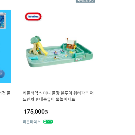
터건 물
리틀타익스 미니 풀장 블루이 워터파크 어
드벤쳐 휴대용유아 물놀이세트
175,000
원
리틀타익스