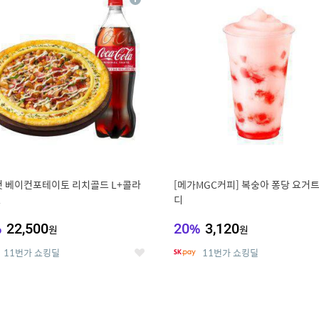
상
세
 베이컨포테이토 리치골드 L+콜라
[메가MGC커피] 복숭아 퐁당 요거트
L
디
%
22,500
20
%
3,120
원
원
11번가 쇼킹딜
11번가 쇼킹딜
좋
아
요