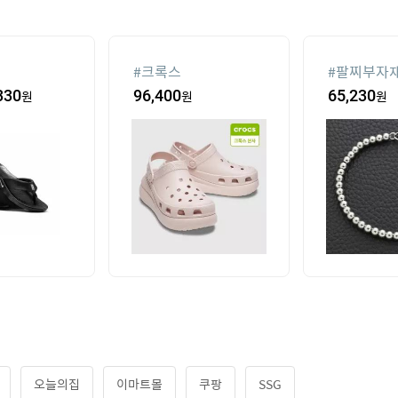
#
크록스
#
팔찌부자
330
원
96,400
원
65,230
원
오늘의집
이마트몰
쿠팡
SSG