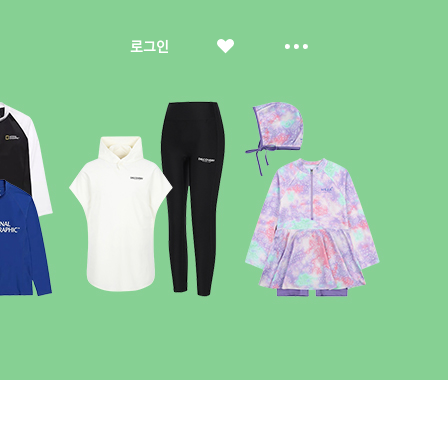
좋
더
로그인
아
보
요
기