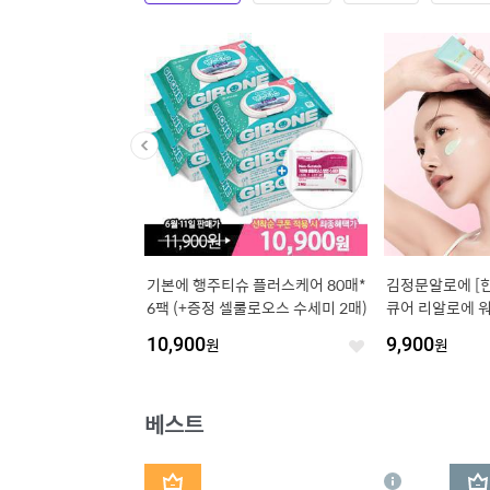
라삐아프 샬롯에디션 레이
기본에 행주티슈 플러스케어 80매*
김정문알로에 [
종[런칭 가격 79,900
6팩 (+증정 셀룰로오스 수세미 2매)
큐어 리알로에 워
림 40g 1개 (정가
10,900
원
9,900
원
좋
좋
아
아
요
요
베스트
1
2
상