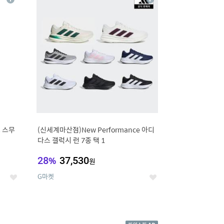
상
상
세
세
 스무
(신세계마산점)New Performance 아디
다스 갤럭시 런 7종 택 1
28
%
37,530
원
G마켓
좋
좋
아
아
요
요