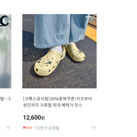
16
상
상
세
세
 5
[크록스공식점]30%중복쿠폰!키즈부터
성인까지 가족템 최대 혜택가 찬스
12,600
원
11번가 쇼킹딜
좋
좋
아
아