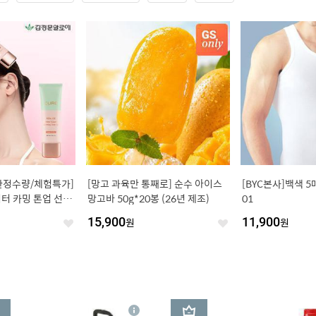
한정수량/체험특가]
[망고 과육만 통째로] 순수 아이스
[BYC본사]백색 5
터 카밍 톤업 선크
망고바 50g*20봉 (26년 제조)
01
 36,000원)
15,900
원
11,900
원
좋
좋
아
아
요
요
3
상