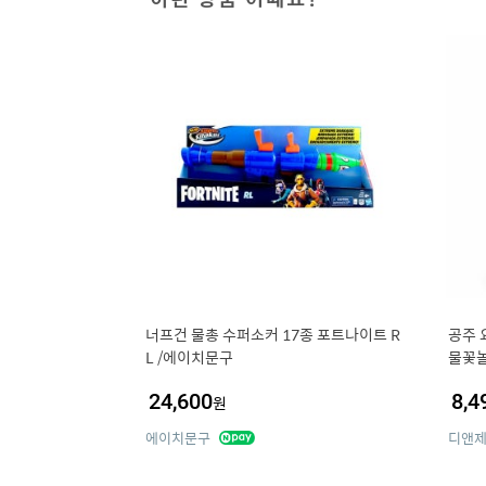
너프건 물총 수퍼소커 17종 포트나이트 R
공주 
L /에이치문구
물꽃놀
24,600
8,4
원
에이치문구
디앤제