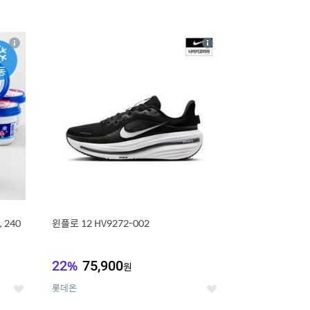
16
상
상
세
세
 240
윈플로 12 HV9272-002
22
%
75,900
원
롯데온
좋
좋
아
아