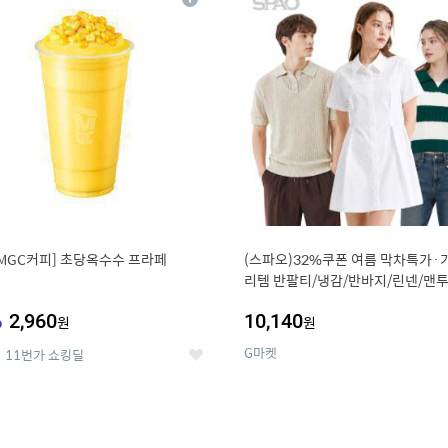
상
세
MGC커피] 초당옥수수 프라페
(스파오)32%쿠폰 여름 막차특가·
리템 반팔티/냉감/반바지/린넨/맨투
랙스/가디건 외 ~74%OFF
%
2,960
10,140
원
원
G마켓
11번가 쇼킹딜
좋
아
요