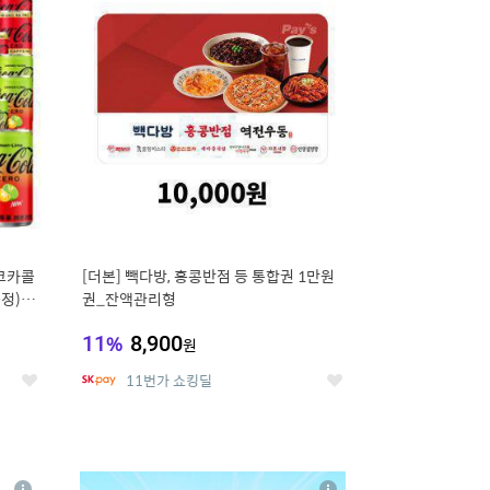
세
세
 코카콜
[더본] 빽다방, 홍콩반점 등 통합권 1만원
증정) 콜
권_잔액관리형
11
%
8,900
원
11번가 쇼킹딜
좋
좋
아
아
요
요
8