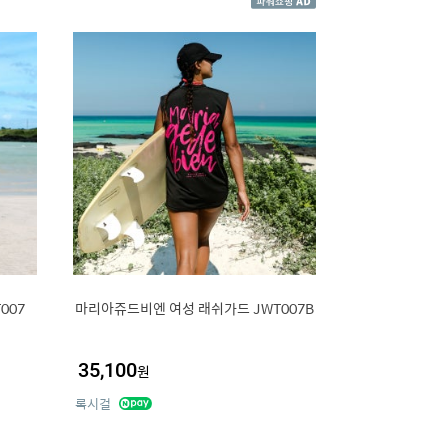
007
마리아쥬드비엔 여성 래쉬가드 JWT007B
35,100
원
록시걸