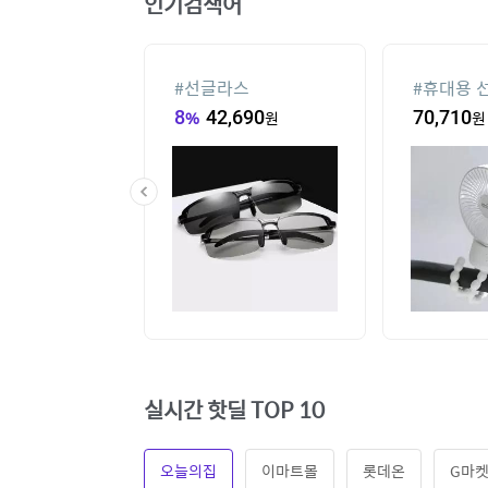
인기검색어
컨
#
선글라스
#
휴대용 
00
원
8
%
42,690
원
70,710
원
실시간 핫딜 TOP 10
오늘의집
이마트몰
롯데온
G마