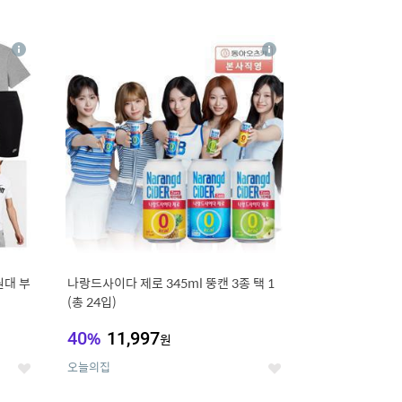
12
상
상
세
세
원대 부
나랑드사이다 제로 345ml 뚱캔 3종 택 1
(총 24입)
40
%
11,997
원
오늘의집
좋
좋
아
아
요
요