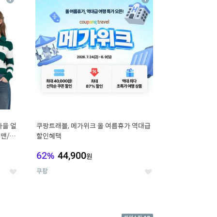
상
상
세
세
가을 얼
쿠팡트래블, 메가위크 올 여름휴가 역대급
맨/슬
할인혜택
62
%
44,900
원
쿠팡
좋
좋
아
아
요
요