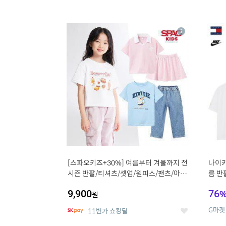
13
1
상
세
[스파오키즈+30%] 여름부터 겨울까지 전
나이키
시즌 반팔/티셔츠/셋업/원피스/팬츠/아우
름 반
트 外
9,900
76
원
G마켓
11번가 쇼킹딜
좋
아