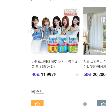
독] 단하루 91,560원+
나랑드사이다 제로 345ml 뚱캔 3
맞춤 브라우니 린
아 06 빅서랍 수납침대
종 택 1 (총 24입)
아일렛형/형상기
Q
560
원
40
%
11,997
원
50
%
20,200
좋
좋
아
아
요
요
베스트
1
2
상