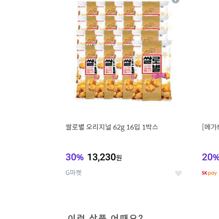
상
세
쌀로별 오리지널 62g 16입 1박스
[메가
30
%
13,230
20
원
G마켓
좋
아
요
이런 상품 어때요?