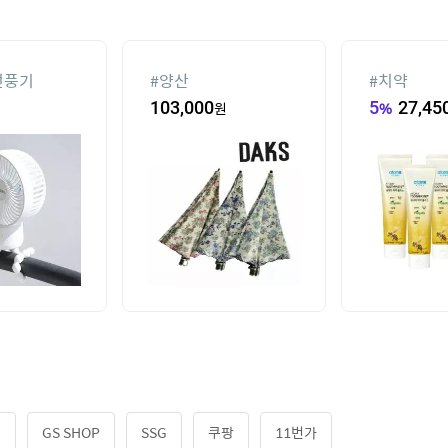
선풍기
#
양산
#
치약
103,000
원
5
%
27,45
켓
GS SHOP
SSG
쿠팡
11번가