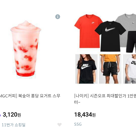
0
11
상
세
MGC커피] 복숭아 퐁당 요거트 스무
[나이키] 시즌오프 최대할인가 1만
터~
%
3,120
18,434
원
원
SSG
11번가 쇼킹딜
좋
아
요