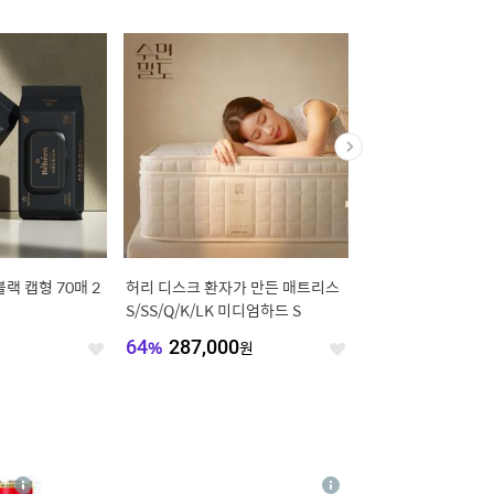
블랙 캡형 70매 2
허리 디스크 환자가 만든 매트리스
[오늘의집 단독] 20
S/SS/Q/K/LK 미디엄하드 S
덴 조야패브릭 호텔식 
S/Q/K/LK/CK
원
64
%
287,000
원
60
%
159,200
원
좋
좋
아
아
요
요
4
상
상