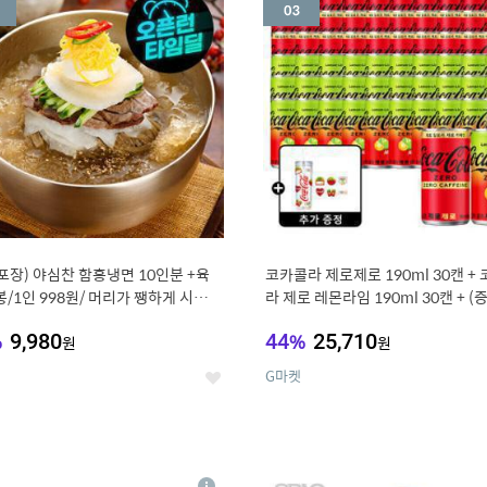
세
포장) 야심찬 함흥냉면 10인분 +육
코카콜라 제로제로 190ml 30캔 +
봉/1인 998원/ 머리가 쨍하게 시원한
라 제로 레몬라임 190ml 30캔 + (
드컵+스티커 세트
%
9,980
44
%
25,710
원
원
G마켓
좋
아
요
7