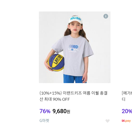
9
1
상
세
(10%+15%) 이랜드키즈 여름 이월 총결
[메가
산 최대 90% OFF
디
76
%
9,680
20
원
G마켓
좋
아
요