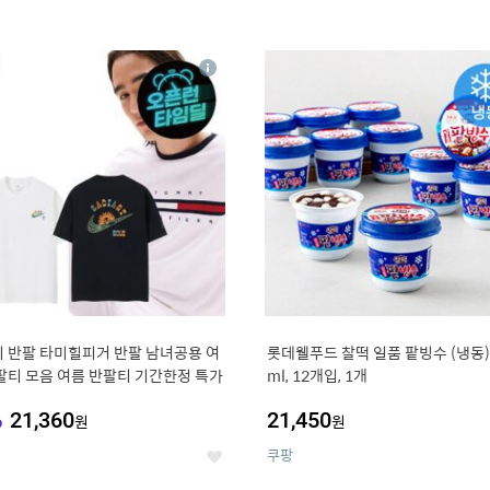
4
15
상
세
 반팔 타미힐피거 반팔 남녀공용 여
롯데웰푸드 찰떡 일품 팥빙수 (냉동),
팔티 모음 여름 반팔티 기간한정 특가
ml, 12개입, 1개
%
21,360
21,450
원
원
쿠팡
좋
아