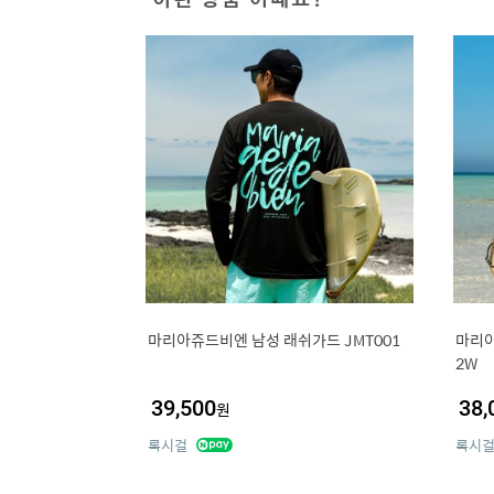
마리아쥬드비엔 남성 래쉬가드 JMT001
마리아
2W
39,500
38,
원
록시걸
록시