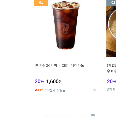
세
[메가MGC커피] (ICE)아메리카노
(개별
수10
냉면
20
%
1,600
20
원
G마켓
11번가 쇼킹딜
좋
아
요
5
6