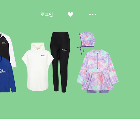
좋
더
로그인
아
보
요
기