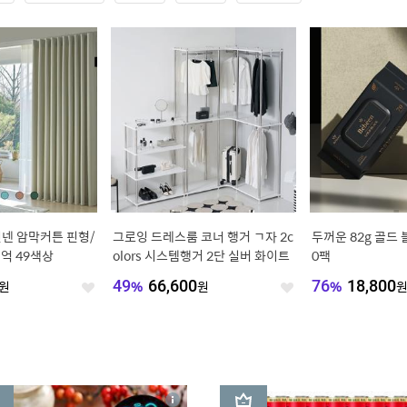
넨 암막커튼 핀형/
그로잉 드레스룸 코너 행거 ㄱ자 2c
두꺼운 82g 골드 
억 49색상
olors 시스템행거 2단 실버 화이트
0팩
원
49
%
66,600
원
76
%
18,800
좋
좋
아
아
요
요
3
상