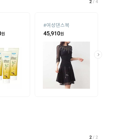
2
/
4
#
여성댄스복
#
가정용 인형
0
원
45,910
원
435,400
원
2
/
2