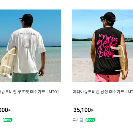
쥬드비엔 루즈핏 래쉬가드 JMT01
마리아쥬드비엔 남성 래쉬가드 JMT
000
35,100
원
원
걸
록시걸