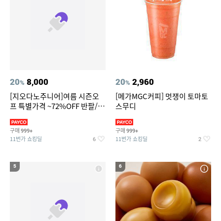
20
8,000
20
2,960
%
%
[지오다노주니어]여름 시즌오
[메가MGC커피] 멋쟁이 토마토
프 특별가격 ~72%OFF 반팔/반
스무디
바지/기능성 등
구매
구매
999+
999+
11번가 쇼킹딜
11번가 쇼킹딜
6
2
5
6