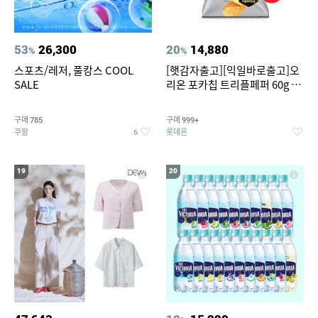
53
26,300
20
14,880
%
%
스포츠/레저, 풀캉스 COOL
[햇감자출고][익일바로출고]오
SALE
리온 포카칩 트리플페퍼 60g 12
개
구매
구매
785
999+
쿠팡
롯데온
6
19
20