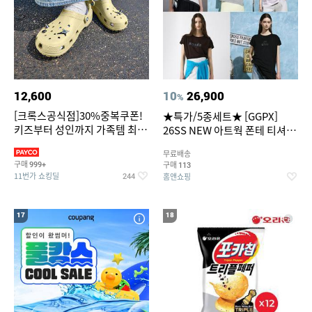
12,600
10
26,900
%
[크록스공식점]30%중복쿠폰!
★특가/5종세트★ [GGPX]
키즈부터 성인까지 가족템 최대
26SS NEW 아트웍 폰테 티셔츠
혜택가 찬스
5종 GX262F0501TS
무료배송
구매
구매
999+
113
11번가 쇼킹딜
홈앤쇼핑
244
17
18