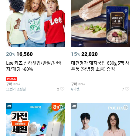
20
16,560
15
22,020
%
%
Lee 키즈 상하셋업/반팔/반바
대건명가 돼지국밥 630g 5팩 사
지/패딩 ~80%
은품 (양념장 소금) 증정
구매
구매
999+
999+
11번가 쇼킹딜
G마켓
2
7
29
30