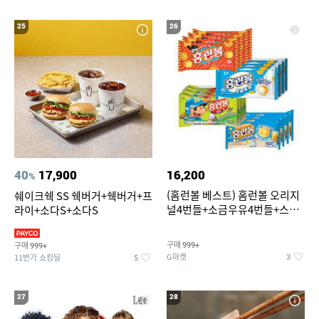
25
26
40
17,900
16,200
%
(홈런볼 베스트) 홈런볼 오리지
쉐이크쉑 SS 쉑버거+쉑버거+프
널4번들+소금우유4번들+스윗
라이+소다S+소다S
커스타드4번들+옥수수 소프트
콘맛4번들
구매
구매
999+
999+
G마켓
11번가 쇼킹딜
3
5
27
28