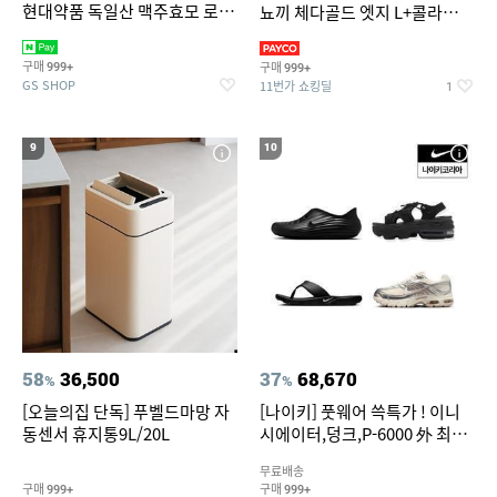
현대약품 독일산 맥주효모 로즈
뇨끼 체다골드 엣지 L+콜라
PDRN 탈모샴푸 대용량
1.25L
1000ml (정가 100,000원)
구매
구매
999+
999+
GS SHOP
11번가 쇼킹딜
1
9
10
58
36,500
37
68,670
%
%
[오늘의집 단독] 푸벨드마망 자
[나이키] 풋웨어 쓱특가 ! 이니
동센서 휴지통9L/20L
시에이터,덩크,P-6000 外 최대
~50% SALE
무료배송
구매
구매
999+
999+