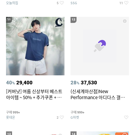
오늘의집
SSG
5
11
11
12
40
29,400
28
37,530
%
%
[커버낫] 여름 신상부터 베스트
(신세계마산점)New
아이템 ~ 50% + 추가쿠폰 + 카
Performance 아디다스 갤럭시
드혜택
런 7종 택 1
구매
구매
999+
999+
롯데온
G마켓
2
13
14