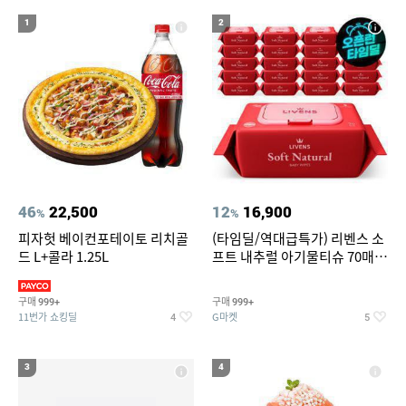
19
20
라인핏 브라
캠핑선풍기
1
2
46
22,500
12
16,900
%
%
피자헛 베이컨포테이토 리치골
(타임딜/역대급특가) 리벤스 소
드 L+콜라 1.25L
프트 내추럴 아기물티슈 70매
20팩 캡형 / 70gsm 고평량
구매
구매
999+
999+
11번가 쇼킹딜
G마켓
4
5
3
4