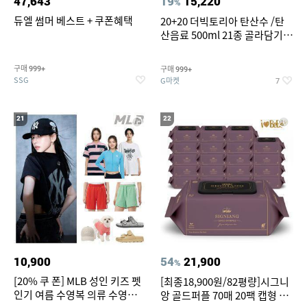
47,643
19
15,220
%
듀엘 썸머 베스트 + 쿠폰혜택
20+20 더빅토리아 탄산수 /탄
산음료 500ml 21종 골라담기
(총 2박스/분리배송)
구매
구매
999+
999+
SSG
G마켓
7
21
22
10,900
54
21,900
%
[20% 쿠 폰] MLB 성인 키즈 펫
[최종18,900원/82평량]시그니
인기 여름 수영복 의류 수영복
앙 골드퍼플 70매 20팩 캡형 아