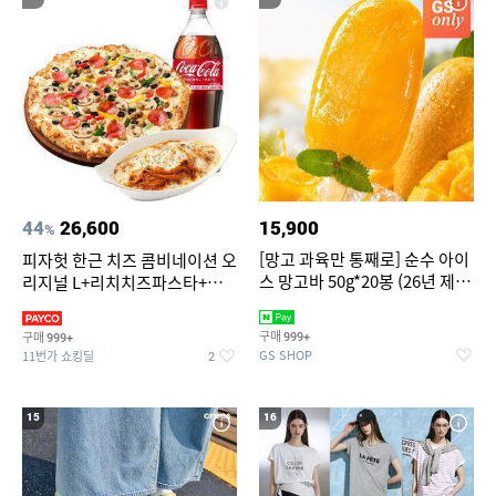
44
26,600
15,900
%
[망고 과육만 통째로] 순수 아이
피자헛 한근 치즈 콤비네이션 오
스 망고바 50g*20봉 (26년 제
리지널 L+리치치즈파스타+콜
조)
라 1.25L
구매
구매
999+
999+
GS SHOP
11번가 쇼킹딜
2
15
16