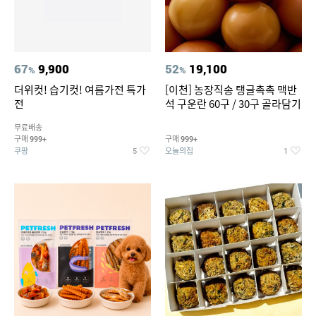
67
9,900
52
19,100
%
%
더위컷! 습기컷! 여름가전 특가
[이천] 농장직송 탱글촉촉 맥반
전
석 구운란 60구 / 30구 골라담기
무료배송
구매
구매
999+
999+
쿠팡
오늘의집
5
1