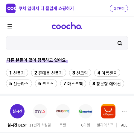
쿠차 앱에서 더 즐겁게 쇼핑하기
다운받기
다른 분들이 많이 검색하고 있어요
1
2
3
4
선풍기
휴대용 선풍기
선크림
여름샌들
5
6
7
8
선글라스
크록스
마스크팩
창문형 에어컨
9
10
반려동물 위치추적 gps 목걸이
써큘레이터
11
12
13
캐쥬얼화
태국 esim
물티슈
실시간
14
15
워치4케이스
아디다스 남성 7부반바지
실시간 BEST
11번가 쇼킹딜
쿠팡
G마켓
알리익스프레스
ALL
마이리
16
17
18
마른안주 대용량
실외기없는 에어컨
io1430