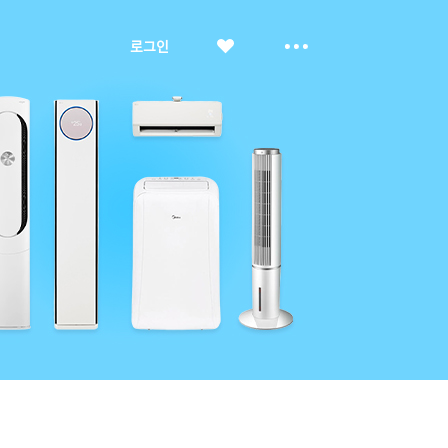
좋
더
로그인
아
보
요
기