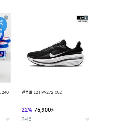
16
상
상
세
세
 240
윈플로 12 HV9272-002
22
%
75,900
원
롯데온
좋
좋
아
아