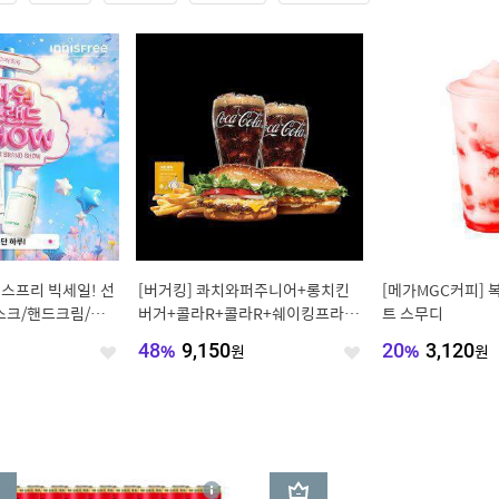
이니스프리 빅세일! 선
[버거킹] 콰치와퍼주니어+롱치킨
[메가MGC커피] 
스크/핸드크림/레티
버거+콜라R+콜라R+쉐이킹프라이
트 스무디
C/그린
구운갈릭
원
48
%
9,150
원
20
%
3,120
원
좋
좋
아
아
요
요
3
상