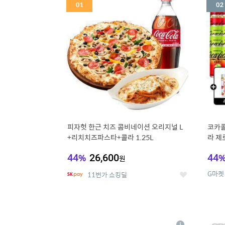
세
피자헛 한근 치즈 콤비네이션 오리지널 L
코카콜
+리치치즈파스타+콜라 1.25L
라 제로
드컵+
44
%
26,600
44
원
G마켓
11번가 쇼킹딜
좋
아
요
5
6