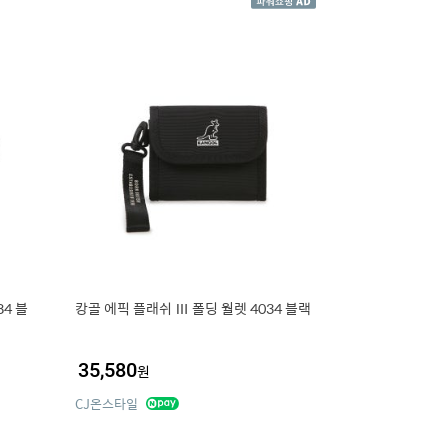
4 블
캉골 에픽 플래쉬 Ⅲ 폴딩 월렛 4034 블랙
35,580
원
CJ온스타일