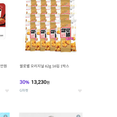
세
세
1만원
쌀로별 오리지널 62g 16입 1박스
30
%
13,230
원
G마켓
좋
좋
아
아
요
요
8