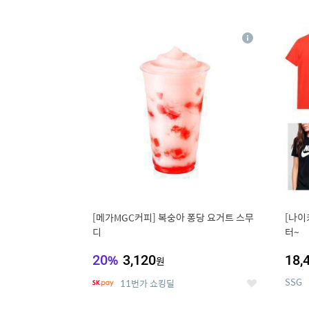
9
1
상
세
[메가MGC커피] 복숭아 퐁당 요거트 스무
[나이
디
터~
20
%
3,120
18,
원
SSG
11번가 쇼킹딜
좋
아
요