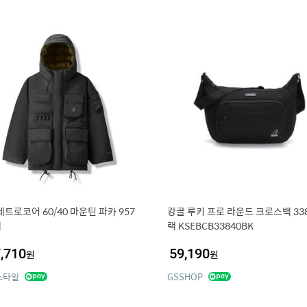
레트로코어 60/40 마운틴 파카 957
캉골 루키 프로 라운드 크로스백 338
랙
랙 KSEBCB33840BK
,710
59,190
원
원
스타일
GSSHOP