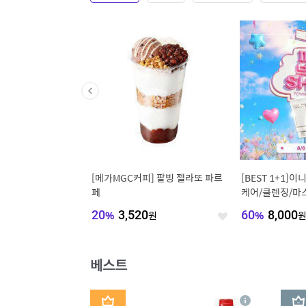
치즈와퍼주니어+와퍼주
[메가MGC커피] 팥빙 젤라또 파르
[BEST 1+1]
+콜라R+쉐이킹프라이
페
케어/클렌징/마
놀/PDRN/비타
50
원
20
%
3,520
원
60
%
8,000
좋
좋
아
아
요
요
베스트
1
2
상