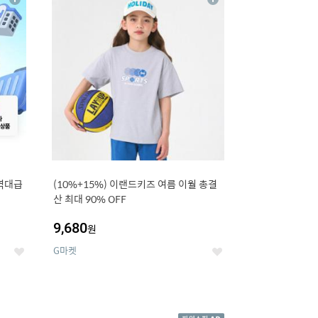
상
상
세
세
역대급
(10%+15%) 이랜드키즈 여름 이월 총결
산 최대 90% OFF
9,680
원
G마켓
좋
좋
아
아
요
요