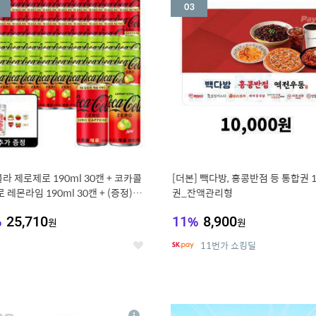
세
라 제로제로 190ml 30캔 + 코카콜
[더본] 빽다방, 홍콩반점 등 통합권 
 레몬라임 190ml 30캔 + (증정) 콜
권_잔액관리형
스티커 세트
%
25,710
11
%
8,900
원
원
11번가 쇼킹딜
좋
아
요
7