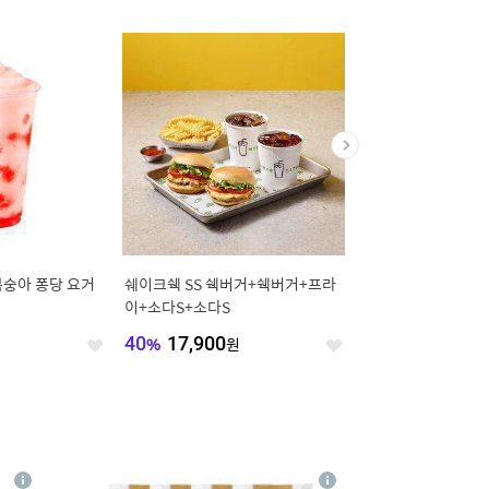
복숭아 퐁당 요거
쉐이크쉑 SS 쉑버거+쉑버거+프라
[메가MGC커피] (IC
이+소다S+소다S
40
%
17,900
원
20
%
1,600
원
좋
좋
아
아
요
요
4
상
상