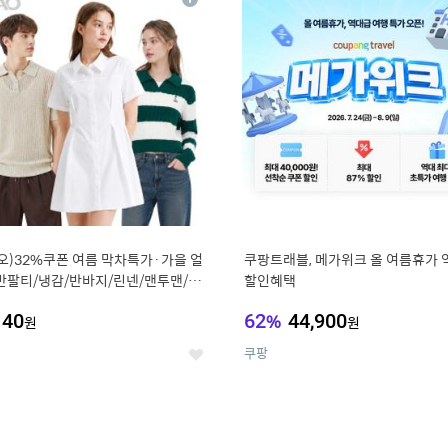
상
세
오)32%쿠폰 여름 막차특가·가을 얼
쿠팡트래블, 메가위크 올 여름휴가 
반팔티/냉감/반바지/린넨/맨투맨/슬
할인혜택
가디건 외 ~74%OFF
140
62
%
44,900
원
원
쿠팡
좋
아
요