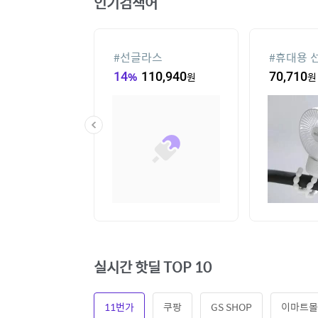
인기검색어
컨
#
선글라스
#
휴대용 
,000
원
14
%
110,940
원
70,710
원
실시간 핫딜 TOP 10
11번가
쿠팡
GS SHOP
이마트몰