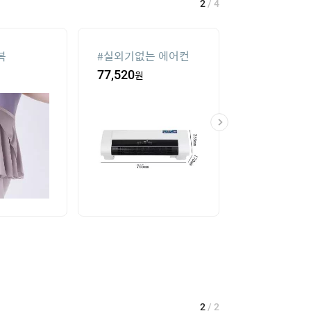
2
/
4
복
#
실외기없는 에어컨
#
수향미쌀10k
급
77,520
원
42,900
원
2
/
2