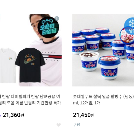
4
15
상
세
 반팔 타미힐피거 반팔 남녀공용 여
롯데웰푸드 찰떡 일품 팥빙수 (냉동),
팔티 모음 여름 반팔티 기간한정 특가
ml, 12개입, 1개
%
21,360
21,450
원
원
쿠팡
좋
아