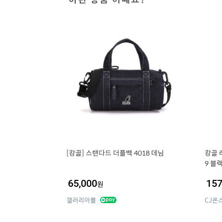
[캉골] 스탠다드 더플백 4018 데님
캉골 
9 블
65,000
157
원
갤러리아몰
CJ온