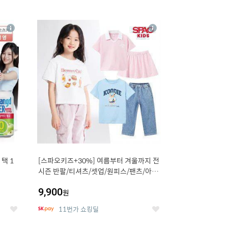
12
상
상
세
세
택 1
[스파오키즈+30%] 여름부터 겨울까지 전
시즌 반팔/티셔츠/셋업/원피스/팬츠/아우
트 外
9,900
원
11번가 쇼킹딜
좋
좋
아
아
요
요