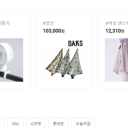
선풍기
#
양산
#
여성 댄스
103,000
원
12,310
원
SSG
G마켓
롯데온
오늘의집