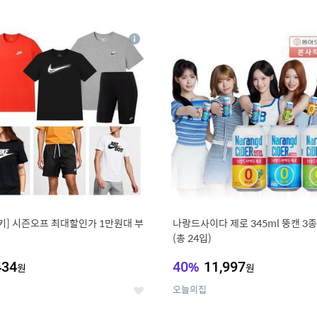
0
11
상
세
키] 시즌오프 최대할인가 1만원대 부
나랑드사이다 제로 345ml 뚱캔 3종 
(총 24입)
434
40
%
11,997
원
원
오늘의집
좋
아
요