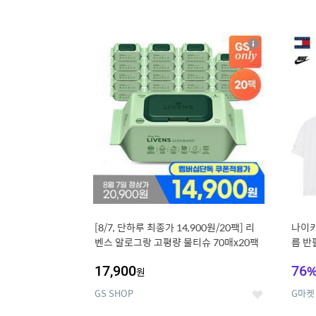
13
1
상
세
[8/7, 단하루 최종가 14,900원/20팩] 리
나이키
벤스 알로그랑 고평량 물티슈 70매x20팩
름 반
17,900
76
원
GS SHOP
G마켓
좋
아