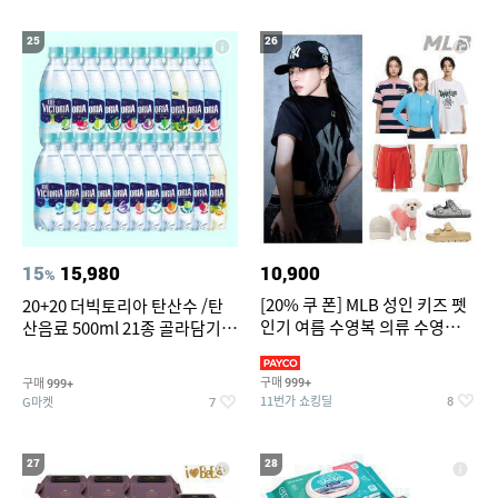
25
26
15
15,980
10,900
%
[20% 쿠 폰] MLB 성인 키즈 펫
20+20 더빅토리아 탄산수 /탄
인기 여름 수영복 의류 수영복
산음료 500ml 21종 골라담기
슈즈 베스트 제품 파격전
(총 2박스/분리배송)
구매
구매
999+
999+
11번가 쇼킹딜
G마켓
8
7
27
28