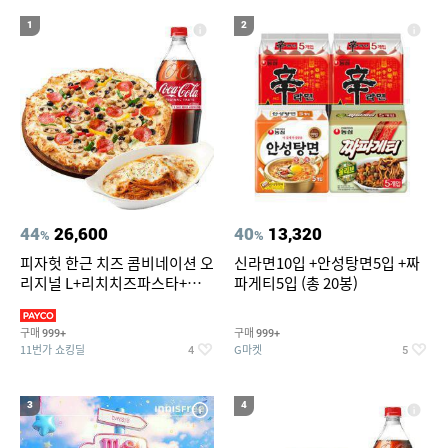
19
20
g7
자동차 햇빛가리개 창문걸이
1
2
44
26,600
40
13,320
%
%
피자헛 한근 치즈 콤비네이션 오
신라면10입 +안성탕면5입 +짜
리지널 L+리치치즈파스타+콜
파게티5입 (총 20봉)
라 1.25L
구매
구매
999+
999+
11번가 쇼킹딜
G마켓
4
5
3
4