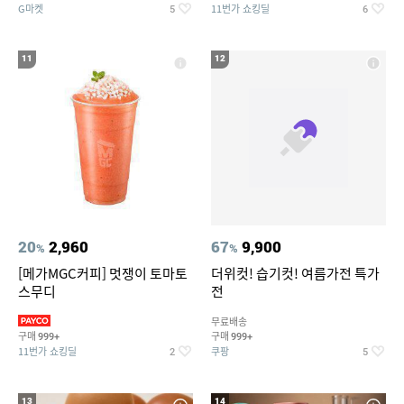
G마켓
11번가 쇼킹딜
5
6
11
12
20
2,960
67
9,900
%
%
[메가MGC커피] 멋쟁이 토마토
더위컷! 습기컷! 여름가전 특가
스무디
전
무료배송
구매
구매
999+
999+
11번가 쇼킹딜
쿠팡
2
5
13
14