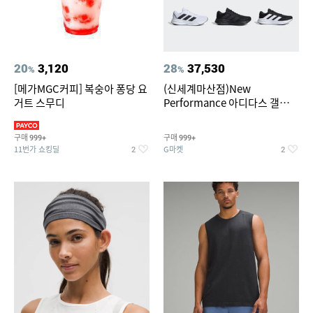
20
3,120
28
37,530
%
%
[메가MGC커피] 복숭아 퐁당 요
(신세계마산점)New
거트 스무디
Performance 아디다스 갤럭시
런 7종 택 1
구매
구매
999+
999+
11번가 쇼킹딜
G마켓
2
2