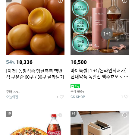
54
18,336
16,500
%
마이녹셀 [1 +1/온라인최저가]
[이천] 농장직송 탱글촉촉 맥반
현대약품 독일산 맥주효모 로즈
석 구운란 60구 / 30구 골라담기
PDRN 탈모샴푸 대용량
1000ml (정가 100,000원)
구매
구매
999+
999+
GS SHOP
오늘의집
1
1
15
16