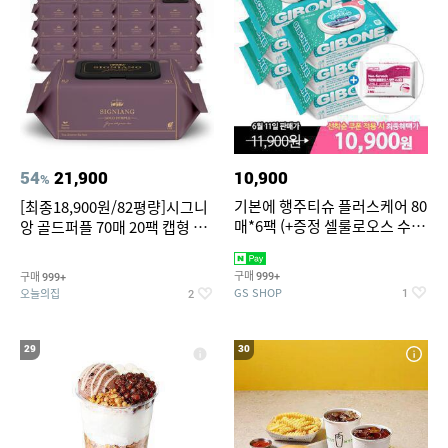
54
21,900
10,900
%
기본에 행주티슈 플러스케어 80
[최종18,900원/82평량]시그니
매*6팩 (+증정 셀룰로오스 수세
앙 골드퍼플 70매 20팩 캡형 아
미 2매)
기물티슈
구매
구매
999+
999+
GS SHOP
오늘의집
1
2
29
30