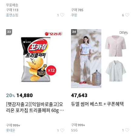
5종 GX262F0501TS
무료배송
구매
구매
113
785
홈앤쇼핑
쿠팡
1
6
23
24
20
14,880
47,643
%
듀엘 썸머 베스트 + 쿠폰혜택
[햇감자출고][익일바로출고]오
리온 포카칩 트리플페퍼 60g 12
개
구매
구매
999+
999+
SSG
롯데온
1
1