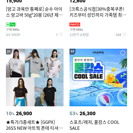
15,900
12,600
[망고 과육만 통째로] 순수 아이
[크록스공식점]30%중복쿠폰!
스 망고바 50g*20봉 (26년 제
키즈부터 성인까지 가족템 최대
조)
혜택가 찬스
구매
구매
999+
999+
GS SHOP
11번가 쇼킹딜
1
244
21
22
10
26,900
53
26,300
%
%
★특가/5종세트★ [GGPX]
스포츠/레저, 풀캉스 COOL
26SS NEW 아트웍 폰테 티셔츠
SALE