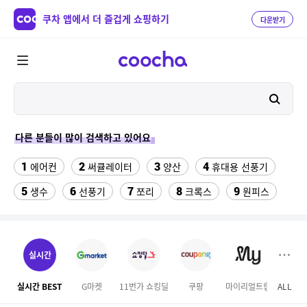
쿠차 앱에서 더 즐겁게 쇼핑하기
다운받기
다른 분들이 많이 검색하고 있어요
1
2
3
4
에어컨
써큘레이터
양산
휴대용 선풍기
5
6
7
8
9
생수
선풍기
쪼리
크록스
원피스
10
11
수향미쌀10kg
메가 커피
12
13
시마노 플레이즈 4000전동릴
실외기없는 에어컨
실시간
14
15
16
미닫이 방충망
생리팬티
열무김치
실시간 BEST
G마켓
11번가 쇼킹딜
쿠팡
마이리얼트립
ALL
이마
17
18
성인용세발자전거중고
논가스 용접기 중고