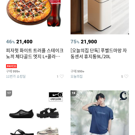
46
21,400
75
21,900
%
%
피자헛 화이트 트러플 스테이크
[오늘의집 단독] 푸벨드마망 자
뇨끼 체다골드 엣지 L+콜라
동센서 휴지통9L/20L
1.25L
구매
구매
999+
999+
11번가 쇼킹딜
오늘의집
1
5
17
18