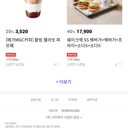
20
3,520
40
17,900
%
%
[메가MGC커피] 팥빙 젤라또 파
쉐이크쉑 SS 쉑버거+쉑버거+프
르페
라이+소다S+소다S
구매
구매
999+
999+
11번가 쇼킹딜
11번가 쇼킹딜
4
5
+ 더보기
회원가입
로그인
PC버전
APP다운
이용약관
개인정보처리방침
(주) 서치파이 사업자 정보
(주)서치파이
서울특별시 서초구 반포대로88, 반석빌딩 5층 대표이사 김태묵