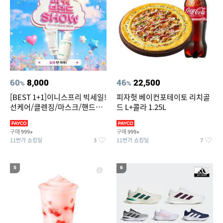
60
8,000
46
22,500
%
%
[BEST 1+1]이니스프리 빅세일!
피자헛 베이컨포테이토 리치골
선케어/클렌징/마스크/핸드크
드 L+콜라 1.25L
림/레티놀/PDRN/비타C/그린
구매
구매
999+
999+
11번가 쇼킹딜
11번가 쇼킹딜
3
7
5
6