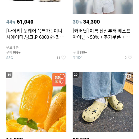
44
61,040
30
34,300
%
%
[나이키] 풋웨어 쓱특가 ! 이니
[커버낫] 여름 신상부터 베스트
시에이터,덩크,P-6000 外 최대
아이템 ~ 50% + 추가쿠폰 + 카
~50% SALE
드혜택
무료배송
구매
구매
999+
999+
SSG
롯데온
11
2
19
20