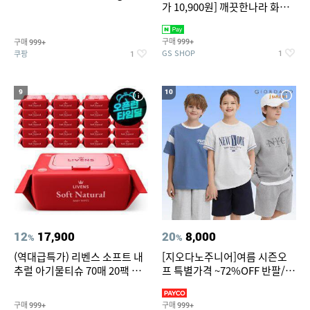
가 10,900원] 깨끗한나라 화장
지 허브가든 가드니아 27m 30
롤
구매
구매
999+
999+
GS SHOP
쿠팡
1
1
9
10
12
17,900
20
8,000
%
%
(역대급특가) 리벤스 소프트 내
[지오다노주니어]여름 시즌오
추럴 아기물티슈 70매 20팩 캡
프 특별가격 ~72%OFF 반팔/반
형 / 70gsm 고평량
바지/기능성 등
구매
구매
999+
999+