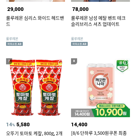
29,000
78,000
룰루레몬 심리스 와이드 헤드밴
룰루레몬 남성 메탈 벤트 테크
드
슬리브리스 셔츠 업데이트
룰루레몬
룰루레몬
7
8
14
5,580
14,400
%
[8/6 단하루 3,500원쿠폰 최종
오뚜기 토마토 케챂, 800g, 2개