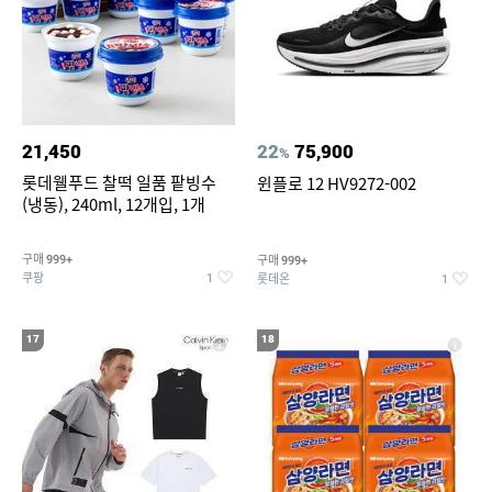
21,450
22
75,900
%
롯데웰푸드 찰떡 일품 팥빙수
윈플로 12 HV9272-002
(냉동), 240ml, 12개입, 1개
구매
구매
999+
999+
쿠팡
롯데온
1
1
17
18