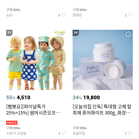
~
트아메리카노/헤이즐넛)
구매
구매
999+
999+
SSG
롯데온
8
2
23
24
55
4,510
34
19,800
%
%
[삠뽀요][파이널특가
[오늘의집 단독] 특대형 고체 탈
25%+15%] 썸머시즌오프
취제 퓨어화이트 300g_화장실
3,390원~/상하복/래쉬가드/수
탈취제 담배냄새제거 거실탈취
영복/티셔츠/
구매
구매
999+
999+
11번가 쇼킹딜
오늘의집
4
2