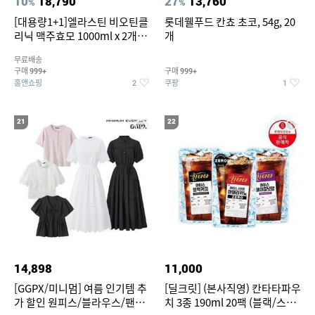
10
18,790
27
13,760
%
%
[대용량1+1]엘라스틴 비오틴클
롯데웰푸드 칸쵸 초코, 54g, 20
리닉 맥주효모 1000ml x 2개
개
(샴푸/컨디셔너 택1)
무료배송
구매
구매
999+
999+
홈앤쇼핑
쿠팡
2
1
21
22
14,898
11,000
[GGPX/미니멈] 여름 인기템 추
[딜크릿] (본사직영) 칸타타파우
가 할인 원피스/블라우스/팬츠
치 3종 190ml 20팩 (블랙/스위