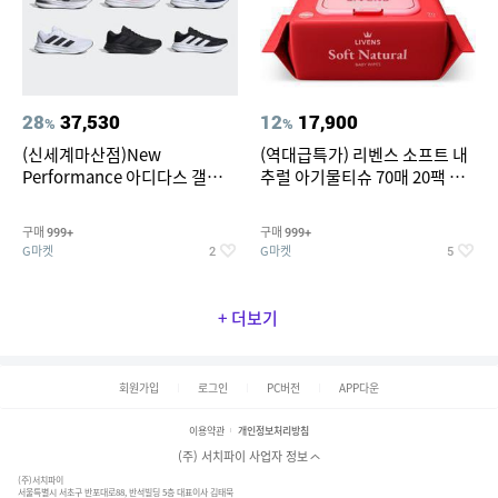
28
37,530
12
17,900
%
%
(신세계마산점)New
(역대급특가) 리벤스 소프트 내
Performance 아디다스 갤럭시
추럴 아기물티슈 70매 20팩 캡
런 7종 택 1
형 / 70gsm 고평량
구매
구매
999+
999+
G마켓
G마켓
2
5
+ 더보기
회원가입
로그인
PC버전
APP다운
이용약관
개인정보처리방침
(주) 서치파이 사업자 정보
(주)서치파이
서울특별시 서초구 반포대로88, 반석빌딩 5층 대표이사 김태묵