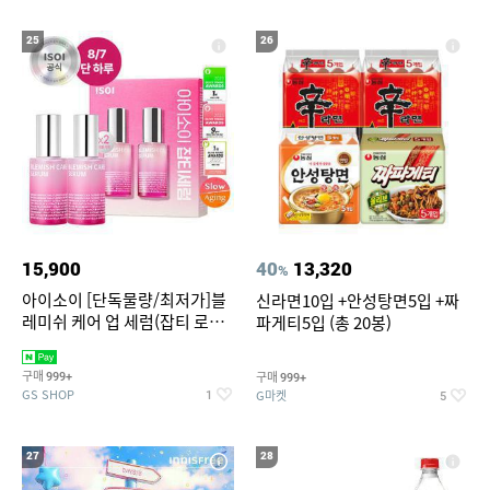
25
26
15,900
40
13,320
%
아이소이 [단독물량/최저가]블
신라면10입 +안성탕면5입 +짜
레미쉬 케어 업 세럼(잡티 로즈
파게티5입 (총 20봉)
세럼) 20ml 더블기획 (사용기한
2027-04-24)
구매
구매
999+
999+
GS SHOP
G마켓
1
5
27
28