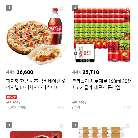
17
18
19
라이트라이드 360
버거킹
나이키운동화
1
2
20
아쿠아슈즈
44
26,600
44
25,710
%
%
피자헛 한근 치즈 콤비네이션 오
코카콜라 제로제로 190ml 30캔
리지널 L+리치치즈파스타+콜
+ 코카콜라 제로 레몬라임
라 1.25L
190ml 30캔 + (증정) 콜드컵+스
티커 세트
구매
구매
999+
999+
11번가 쇼킹딜
G마켓
9
1
3
4