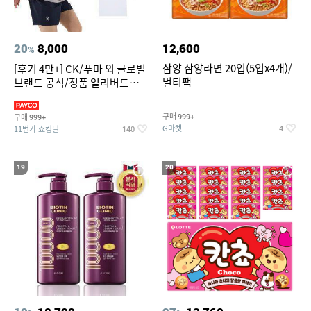
20
8,000
12,600
%
삼양 삼양라면 20입(5입x4개)/
[후기 4만+] CK/푸마 외 글로벌
멀티팩
브랜드 공식/정품 얼리버드
~94%
구매
구매
999+
999+
G마켓
11번가 쇼킹딜
4
140
19
20