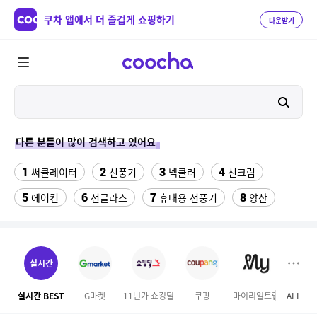
쿠차 앱에서 더 즐겁게 쇼핑하기
다운받기
다른 분들이 많이 검색하고 있어요
1
2
3
4
써큘레이터
선풍기
넥쿨러
선크림
5
6
7
8
에어컨
선글라스
휴대용 선풍기
양산
9
10
여성 댄스복
실외기없는 에어컨
11
12
수향미쌀10kg특등급
성인용세발자전거중고
실시간
13
14
위닉스 dn3e170 lwk
메가커피
실시간 BEST
G마켓
11번가 쇼킹딜
쿠팡
마이리얼트립
ALL
15
16
차량햇빛가리개
풍기인견바지