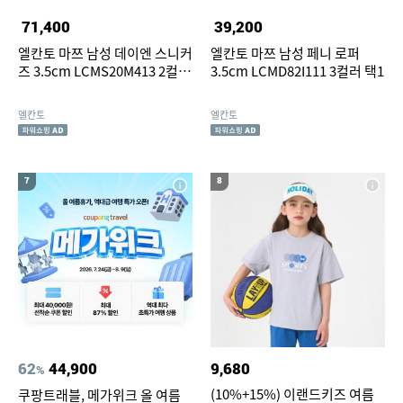
71,400
39,200
엘칸토 마쯔 남성 데이엔 스니커
엘칸토 마쯔 남성 페니 로퍼
즈 3.5cm LCMS20M413 2컬러
3.5cm LCMD82I111 3컬러 택1
택1
엘칸토
엘칸토
7
8
62
44,900
9,680
%
(10%+15%) 이랜드키즈 여름
쿠팡트래블, 메가위크 올 여름