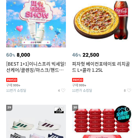
60
8,000
46
22,500
%
%
[BEST 1+1]이니스프리 빅세일!
피자헛 베이컨포테이토 리치골
선케어/클렌징/마스크/핸드크
드 L+콜라 1.25L
림/레티놀/PDRN/비타C/그린
구매
구매
999+
999+
11번가 쇼킹딜
11번가 쇼킹딜
4
8
29
30