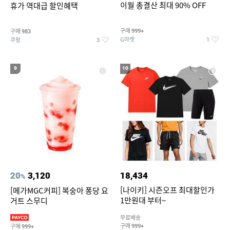
이월 총결산 최대 90% OFF
휴가 역대급 할인혜택
구매
구매
999+
983
G마켓
쿠팡
1
3
9
10
20
3,120
18,434
%
[나이키] 시즌오프 최대할인가
[메가MGC커피] 복숭아 퐁당 요
1만원대 부터~
거트 스무디
무료배송
구매
구매
999+
999+