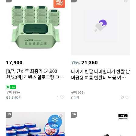
17,900
76
21,360
%
[8/7, 단하루 최종가 14,900
나이키 반팔 타미힐피거 반팔 남
원/20팩] 리벤스 알로그랑 고평
녀공용 여름 반팔티 모음 여름
량 물티슈 70매x20팩
반팔티 기간한정 특가
구매
구매
999+
999+
GS SHOP
G마켓
1
17
15
16