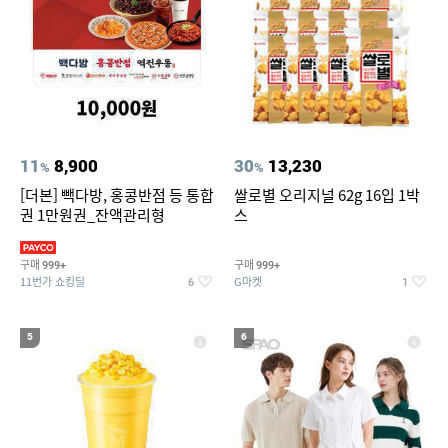
11
8,900
30
13,230
%
%
[더본] 빽다방, 홍콩반점 등 통합
쌀로별 오리지널 62g 16입 1박
권 1만원권_잔액관리형
스
구매
구매
999+
999+
11번가 쇼킹딜
G마켓
6
1
5
6