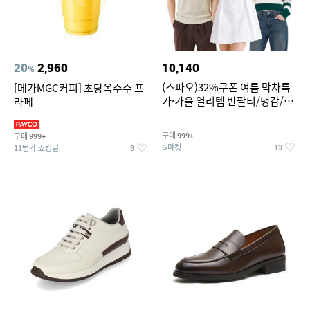
20
2,960
10,140
%
(스파오)32%쿠폰 여름 막차특
[메가MGC커피] 초당옥수수 프
가·가을 얼리템 반팔티/냉감/반
라페
바지/린넨/맨투맨/슬랙스/가디
건 외 ~74%OFF
구매
구매
999+
999+
G마켓
11번가 쇼킹딜
13
3