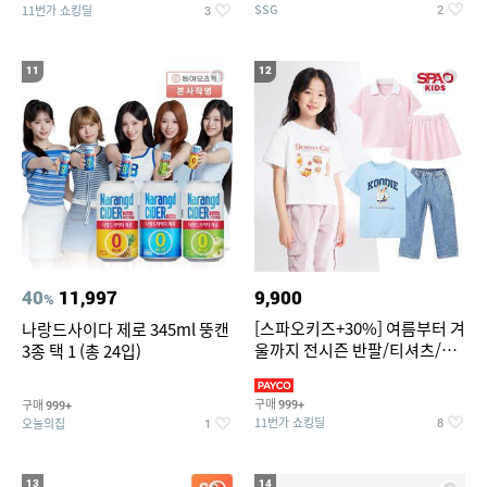
SSG
11번가 쇼킹딜
2
3
11
12
40
11,997
9,900
%
[스파오키즈+30%] 여름부터 겨
나랑드사이다 제로 345ml 뚱캔
울까지 전시즌 반팔/티셔츠/셋
3종 택 1 (총 24입)
업/원피스/팬츠/아우트 外
구매
구매
999+
999+
11번가 쇼킹딜
오늘의집
8
1
13
14