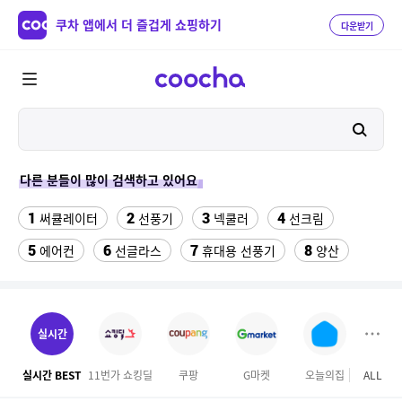
쿠차 앱에서 더 즐겁게 쇼핑하기
다운받기
다른 분들이 많이 검색하고 있어요
1
2
3
4
써큘레이터
선풍기
넥쿨러
선크림
5
6
7
8
에어컨
선글라스
휴대용 선풍기
양산
9
10
여성칠부바지
차량햇빛가리개
11
12
13
실외기없는 에어컨
버거킹
라이트라이드 360
실시간
14
15
성인용세발자전거중고
겔럭시25카드케이스
실시간 BEST
11번가 쇼킹딜
쿠팡
G마켓
오늘의집
ALL
GS S
16
17
18
여성 여름 니트티
뷔페용기
매직 미러