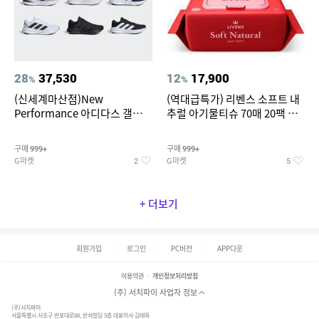
28
37,530
12
17,900
%
%
(신세계마산점)New
(역대급특가) 리벤스 소프트 내
Performance 아디다스 갤럭시
추럴 아기물티슈 70매 20팩 캡
런 7종 택 1
형 / 70gsm 고평량
구매
구매
999+
999+
G마켓
G마켓
2
5
+ 더보기
회원가입
로그인
PC버전
APP다운
이용약관
개인정보처리방침
(주) 서치파이 사업자 정보
(주)서치파이
서울특별시 서초구 반포대로88, 반석빌딩 5층 대표이사 김태묵