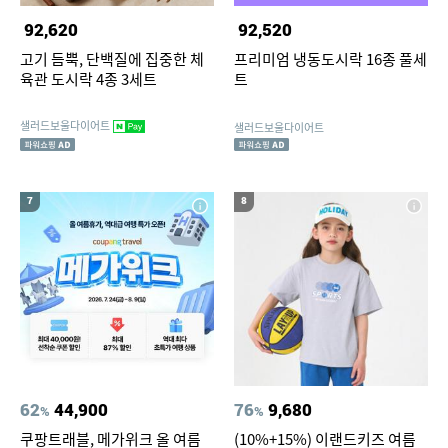
92,620
92,520
고기 듬뿍, 단백질에 집중한 체
프리미엄 냉동도시락 16종 풀세
육관 도시락 4종 3세트
트
샐러드보울다이어트
샐러드보울다이어트
7
8
62
44,900
76
9,680
%
%
쿠팡트래블, 메가위크 올 여름
(10%+15%) 이랜드키즈 여름