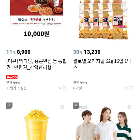
11
8,900
30
13,230
%
%
[더본] 빽다방, 홍콩반점 등 통합
쌀로별 오리지널 62g 16입 1박
권 1만원권_잔액관리형
스
구매
구매
999+
999+
11번가 쇼킹딜
G마켓
6
1
5
6