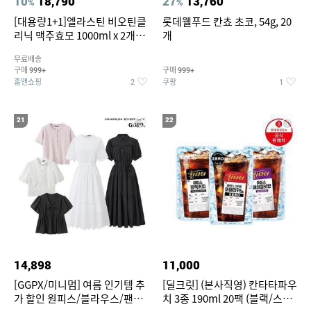
10
18,790
27
13,760
%
%
[대용량1+1]엘라스틴 비오틴클
롯데웰푸드 칸쵸 초코, 54g, 20
리닉 맥주효모 1000ml x 2개
개
(샴푸/컨디셔너 택1)
무료배송
구매
구매
999+
999+
홈앤쇼핑
쿠팡
2
1
21
22
14,898
11,000
[GGPX/미니멈] 여름 인기템 추
[딜크릿] (본사직영) 칸타타파우
가 할인 원피스/블라우스/팬츠
치 3종 190ml 20팩 (블랙/스위