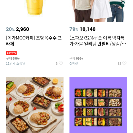
20
2,960
79
10,140
%
%
[메가MGC커피] 초당옥수수 프
(스파오)32%쿠폰 여름 막차특
라페
가·가을 얼리템 반팔티/냉감/반
바지/린넨/맨투맨/슬랙스/가디
건 외 ~74%OFF
구매
구매
999+
999+
11번가 쇼킹딜
G마켓
3
13