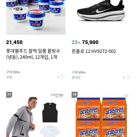
21,450
22
75,900
%
롯데웰푸드 찰떡 일품 팥빙수
윈플로 12 HV9272-002
(냉동), 240ml, 12개입, 1개
구매
구매
999+
999+
쿠팡
롯데온
1
1
17
18