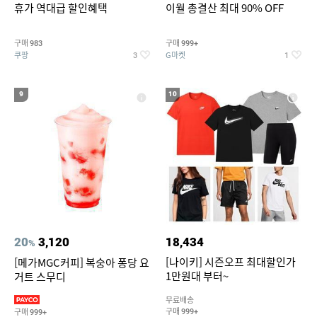
휴가 역대급 할인혜택
이월 총결산 최대 90% OFF
구매
구매
983
999+
쿠팡
G마켓
3
1
9
10
20
3,120
18,434
%
[나이키] 시즌오프 최대할인가
[메가MGC커피] 복숭아 퐁당 요
1만원대 부터~
거트 스무디
무료배송
구매
구매
999+
999+