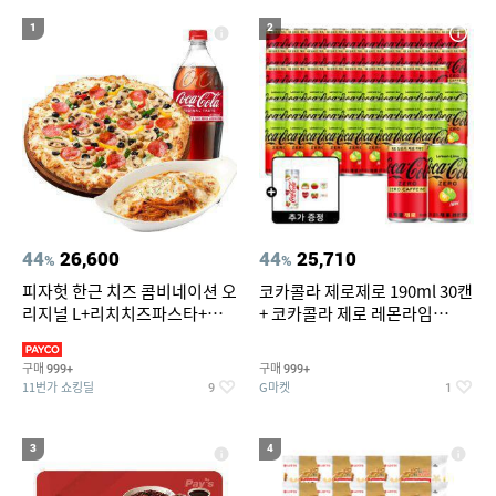
19
20
현미
아레나 여성 실내수영복 7부
1
2
44
26,600
44
25,710
%
%
피자헛 한근 치즈 콤비네이션 오
코카콜라 제로제로 190ml 30캔
리지널 L+리치치즈파스타+콜
+ 코카콜라 제로 레몬라임
라 1.25L
190ml 30캔 + (증정) 콜드컵+스
티커 세트
구매
구매
999+
999+
11번가 쇼킹딜
G마켓
9
1
3
4