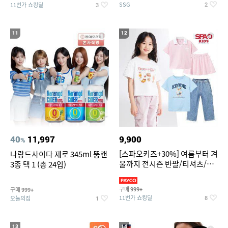
SSG
11번가 쇼킹딜
2
3
11
12
40
11,997
9,900
%
[스파오키즈+30%] 여름부터 겨
나랑드사이다 제로 345ml 뚱캔
울까지 전시즌 반팔/티셔츠/셋
3종 택 1 (총 24입)
업/원피스/팬츠/아우트 外
구매
구매
999+
999+
11번가 쇼킹딜
오늘의집
8
1
13
14