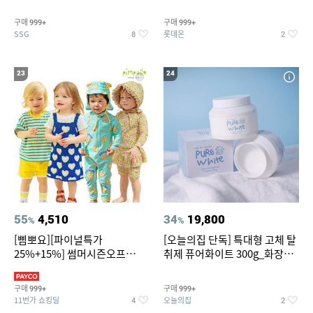
~
트아메리카노/헤이즐넛)
구매
구매
999+
999+
SSG
롯데온
8
2
23
24
55
4,510
34
19,800
%
%
[삠뽀요][파이널특가
[오늘의집 단독] 특대형 고체 탈
25%+15%] 썸머시즌오프
취제 퓨어화이트 300g_화장실
3,390원~/상하복/래쉬가드/수
탈취제 담배냄새제거 거실탈취
영복/티셔츠/
구매
구매
999+
999+
11번가 쇼킹딜
오늘의집
4
2