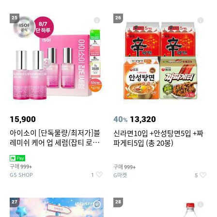
25
26
15,900
40
13,320
%
아이소이 [단독물량/최저가]블
신라면10입 +안성탕면5입 +짜
레미쉬 케어 업 세럼(잡티 로즈
파게티5입 (총 20봉)
세럼) 20ml 더블기획 (사용기한
2027-04-24)
구매
구매
999+
999+
GS SHOP
G마켓
1
5
27
28