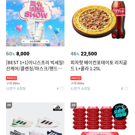
60
8,000
46
22,500
%
%
[BEST 1+1]이니스프리 빅세일!
피자헛 베이컨포테이토 리치골
선케어/클렌징/마스크/핸드크
드 L+콜라 1.25L
림/레티놀/PDRN/비타C/그린
구매
구매
999+
999+
11번가 쇼킹딜
11번가 쇼킹딜
4
8
29
30