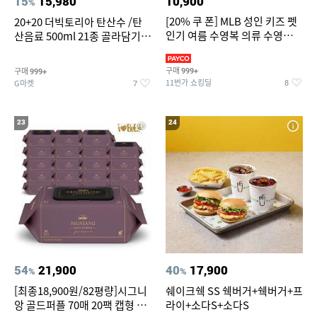
15
15,980
10,900
%
[20% 쿠 폰] MLB 성인 키즈 펫
20+20 더빅토리아 탄산수 /탄
인기 여름 수영복 의류 수영복
산음료 500ml 21종 골라담기
슈즈 베스트 제품 파격전
(총 2박스/분리배송)
구매
구매
999+
999+
11번가 쇼킹딜
G마켓
8
7
23
24
54
21,900
40
17,900
%
%
[최종18,900원/82평량]시그니
쉐이크쉑 SS 쉑버거+쉑버거+프
앙 골드퍼플 70매 20팩 캡형 아
라이+소다S+소다S