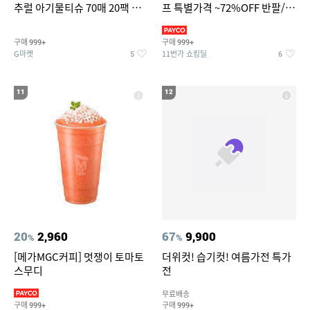
추럴 아기물티슈 70매 20팩 캡
프 특별가격 ~72%OFF 반팔/반
형 / 70gsm 고평량
바지/기능성 등
구매
구매
999+
999+
G마켓
11번가 쇼킹딜
5
6
11
12
20
2,960
67
9,900
%
%
[메가MGC커피] 멋쟁이 토마토
더위컷! 습기컷! 여름가전 특가
스무디
전
무료배송
구매
구매
999+
999+