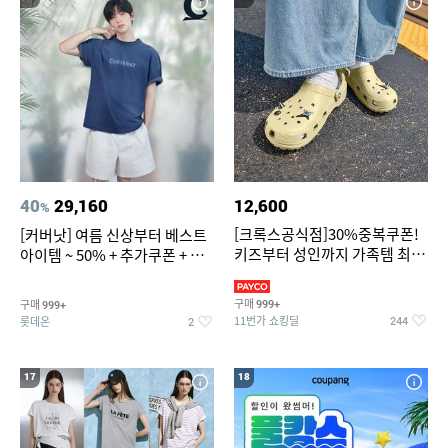
40
29,160
12,600
%
[크록스공식점]30%중복쿠폰!
[커버낫] 여름 신상부터 베스트
키즈부터 성인까지 가족템 최대
아이템 ~ 50% + 추가쿠폰 + 카
혜택가 찬스
드혜택
구매
구매
999+
999+
11번가 쇼킹딜
롯데온
244
2
17
18