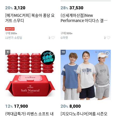
20
3,120
28
37,530
%
%
[메가MGC커피] 복숭아 퐁당 요
(신세계마산점)New
거트 스무디
Performance 아디다스 갤럭시
런 7종 택 1
구매
구매
999+
999+
11번가 쇼킹딜
G마켓
2
2
9
10
12
17,900
20
8,000
%
%
(역대급특가) 리벤스 소프트 내
[지오다노주니어]여름 시즌오