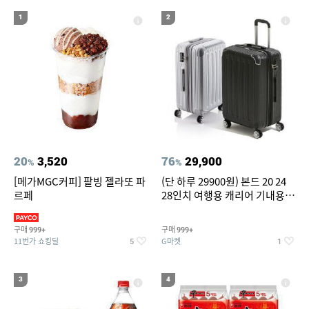
19
20
compactflash
성인용세발자전거중고
1
2
20
3,520
76
29,900
%
%
[메가MGC커피] 팥빙 젤라또 파
(단 하루 29900원) 본드 20 24
르페
28인치 여행용 캐리어 기내용
수화물용 여행가방 케리어가방
(20%쿠폰)
구매
구매
999+
999+
11번가 쇼킹딜
G마켓
5
1
3
4