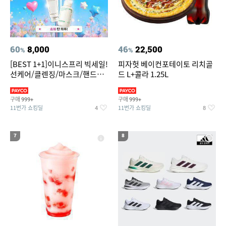
60
8,000
46
22,500
%
%
[BEST 1+1]이니스프리 빅세일!
피자헛 베이컨포테이토 리치골
선케어/클렌징/마스크/핸드크
드 L+콜라 1.25L
림/레티놀/PDRN/비타C/그린
구매
구매
999+
999+
11번가 쇼킹딜
11번가 쇼킹딜
4
8
7
8