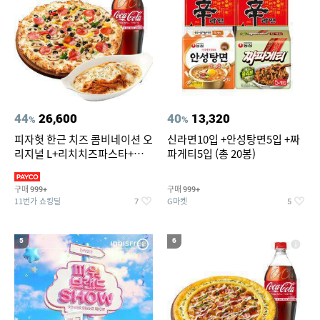
44
26,600
40
13,320
%
%
피자헛 한근 치즈 콤비네이션 오
신라면10입 +안성탕면5입 +짜
리지널 L+리치치즈파스타+콜
파게티5입 (총 20봉)
라 1.25L
구매
구매
999+
999+
11번가 쇼킹딜
G마켓
7
5
5
6