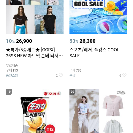
10
26,900
53
26,300
%
%
★특가/5종세트★ [GGPX]
스포츠/레저, 풀캉스 COOL
26SS NEW 아트웍 폰테 티셔츠
SALE
5종 GX262F0501TS
무료배송
구매
구매
113
785
홈앤쇼핑
쿠팡
2
6
19
20