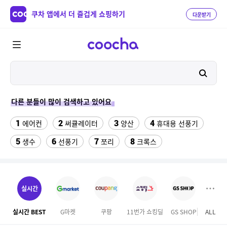
쿠차 앱에서 더 즐겁게 쇼핑하기
다운받기
다른 분들이 많이 검색하고 있어요
1
2
3
4
에어컨
써큘레이터
양산
휴대용 선풍기
5
6
7
8
생수
선풍기
쪼리
크록스
9
10
11
팔찌부자재
가정용 인형 뽑기 기계
메가박스
12
13
여자라인 댄스복
래쉬가드 티셔츠
실시간
14
15
다이소C타입 to HDMI 미러링 케이블
대나무돗자리
실시간 BEST
G마켓
쿠팡
11번가 쇼킹딜
GS SHOP
ALL
롯데
16
17
18
포켓몬 카드
뱀부3겹대나무화장지
가디건