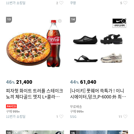
11번가 쇼킹딜
쿠팡
2
5
13
14
46
21,400
44
61,040
%
%
피자헛 화이트 트러플 스테이크
[나이키] 풋웨어 쓱특가 ! 이니
뇨끼 체다골드 엣지 L+콜라
시에이터,덩크,P-6000 外 최대
1.25L
~50% SALE
무료배송
구매
구매
999+
999+
11번가 쇼킹딜
SSG
1
11
15
16