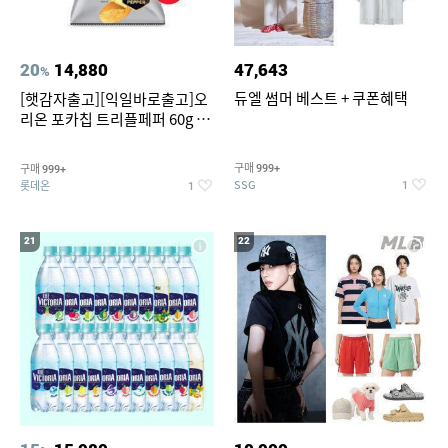
20
14,880
47,643
%
듀엘 썸머 베스트 + 쿠폰혜택
[햇감자출고][익일바로출고]오
리온 포카칩 트리플페퍼 60g 12
개
구매
구매
999+
999+
SSG
롯데온
1
1
21
22