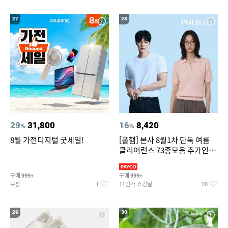
27
28
29
31,800
16
8,420
%
%
8월 가전디지털 굿세일!
[폴햄] 본사 8월1차 단독 여름
클리어런스 73종모음 추가인하
최대 83%OFF
구매
구매
999+
999+
쿠팡
11번가 쇼킹딜
1
20
29
30