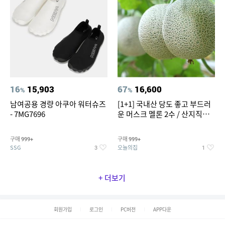
16
15,903
67
16,600
%
%
남여공용 경량 아쿠아 워터슈즈
[1+1] 국내산 당도 좋고 부드러
- 7MG7696
운 머스크 멜론 2수 / 산지직송 x
농협선별
구매
구매
999+
999+
SSG
오늘의집
3
1
+ 더보기
회원가입
로그인
PC버전
APP다운