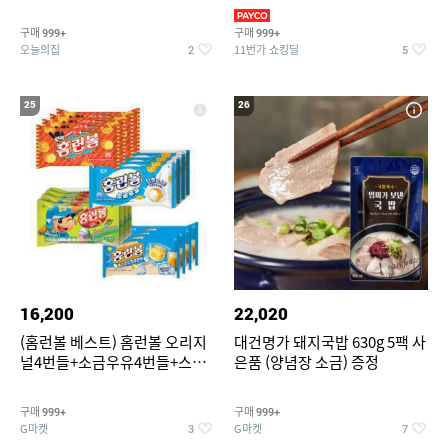
기물티슈
구매
구매
999+
999+
오늘의집
11번가 쇼킹딜
2
5
25
26
16,200
22,020
(홈런볼 베스트) 홈런볼 오리지
대건명가 돼지국밥 630g 5팩 사
널4번들+소금우유4번들+스윗
은품 (양념장 소금) 증정
커스타드4번들+옥수수 소프트
콘맛4번들
구매
구매
999+
999+
G마켓
G마켓
3
7