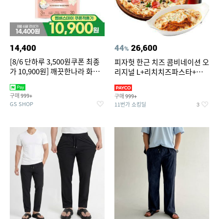
14,400
44
26,600
%
[8/6 단하루 3,500원쿠폰 최종
피자헛 한근 치즈 콤비네이션 오
가 10,900원] 깨끗한나라 화장
리지널 L+리치치즈파스타+콜
지 허브가든 가드니아 27m 30
라 1.25L
롤
구매
구매
999+
999+
GS SHOP
11번가 쇼킹딜
3