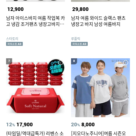
12,900
29,800
남자 아이스바지 여름 작업복 카
남자 여름 와이드 슬랙스 팬츠
고 냉감 조거팬츠 냉장고바지 일
냉장고 바지 남성 여름바지
자 스판 슬랙스
스타토리
루플릭
7
8
12
17,900
20
8,000
%
%
(타임딜/역대급특가) 리벤스 소
[지오다노주니어]여름 시즌오