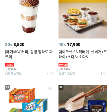
20
3,520
40
17,900
%
%
[메가MGC커피] 팥빙 젤라또 파
쉐이크쉑 SS 쉑버거+쉑버거+프
르페
라이+소다S+소다S
구매
구매
999+
999+
11번가 쇼킹딜
11번가 쇼킹딜
4
5
29
30