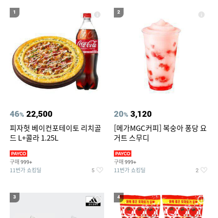
19
20
롯데월드
볼보 매트
1
2
46
22,500
20
3,120
%
%
피자헛 베이컨포테이토 리치골
[메가MGC커피] 복숭아 퐁당 요
드 L+콜라 1.25L
거트 스무디
구매
구매
999+
999+
11번가 쇼킹딜
11번가 쇼킹딜
5
2
3
4