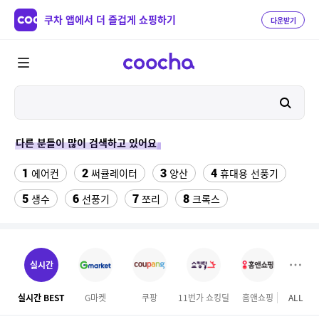
쿠차 앱에서 더 즐겁게 쇼핑하기
다운받기
다른 분들이 많이 검색하고 있어요
1
2
3
4
에어컨
써큘레이터
양산
휴대용 선풍기
5
6
7
8
생수
선풍기
쪼리
크록스
9
10
11
아우디 로고
인견팬티
침대 매트리스 퀸
12
13
팔찌부자재
반려동물 위치추적 gps 목걸이
실시간
14
15
16
옥마루황토흙침대
매직 미러
긴팔쿨티
실시간 BEST
G마켓
쿠팡
11번가 쇼킹딜
홈앤쇼핑
ALL
마이리
17
18
천안소노벨 오션어드벤처
S56UI0128 P4455 7162