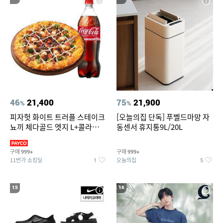
46
21,400
75
21,900
%
%
피자헛 화이트 트러플 스테이크
[오늘의집 단독] 푸벨드마망 자
뇨끼 체다골드 엣지 L+콜라
동센서 휴지통9L/20L
1.25L
구매
구매
999+
999+
11번가 쇼킹딜
오늘의집
1
5
15
16