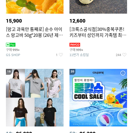
15,900
12,600
[망고 과육만 통째로] 순수 아이
[크록스공식점]30%중복쿠폰!
스 망고바 50g*20봉 (26년 제
키즈부터 성인까지 가족템 최대
조)
혜택가 찬스
구매
구매
999+
999+
GS SHOP
11번가 쇼킹딜
1
244
19
20