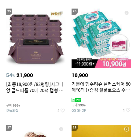
25
26
54
21,900
10,900
%
기본에 행주티슈 플러스케어 80
[최종18,900원/82평량]시그니
매*6팩 (+증정 셀룰로오스 수세
앙 골드퍼플 70매 20팩 캡형 아
미 2매)
기물티슈
구매
구매
999+
999+
GS SHOP
오늘의집
1
2
27
28