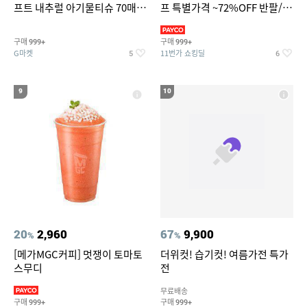
프트 내추럴 아기물티슈 70매
프 특별가격 ~72%OFF 반팔/반
20팩 캡형 / 70gsm 고평량
바지/기능성 등
구매
구매
999+
999+
G마켓
11번가 쇼킹딜
5
6
9
10
20
2,960
67
9,900
%
%
[메가MGC커피] 멋쟁이 토마토
더위컷! 습기컷! 여름가전 특가
스무디
전
무료배송
구매
구매
999+
999+