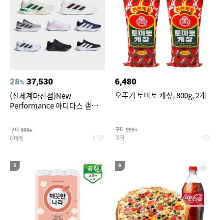
28
37,530
6,480
%
오뚜기 토마토 케챂, 800g, 2개
(신세계마산점)New
Performance 아디다스 갤럭시
런 7종 택 1
구매
구매
999+
999+
쿠팡
G마켓
1
5
6