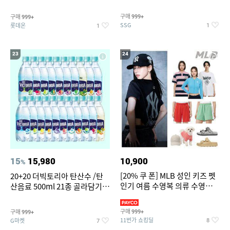
개
구매
구매
999+
999+
SSG
롯데온
1
1
23
24
15
15,980
10,900
%
[20% 쿠 폰] MLB 성인 키즈 펫
20+20 더빅토리아 탄산수 /탄
인기 여름 수영복 의류 수영복
산음료 500ml 21종 골라담기
슈즈 베스트 제품 파격전
(총 2박스/분리배송)
구매
구매
999+
999+
11번가 쇼킹딜
G마켓
8
7