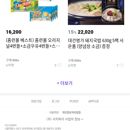
16,200
15
22,020
%
(홈런볼 베스트) 홈런볼 오리지
대건명가 돼지국밥 630g 5팩 사
널4번들+소금우유4번들+스윗
은품 (양념장 소금) 증정
커스타드4번들+옥수수 소프트
콘맛4번들
구매
구매
999+
999+
G마켓
G마켓
3
7
+ 더보기
회원가입
로그인
PC버전
APP다운
이용약관
개인정보처리방침
(주) 서치파이 사업자 정보
(주)서치파이
서울특별시 서초구 반포대로88, 반석빌딩 5층 대표이사 김태묵