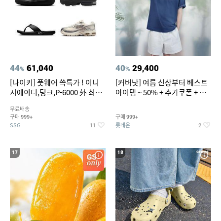
44
61,040
40
29,400
%
%
[나이키] 풋웨어 쓱특가 ! 이니
[커버낫] 여름 신상부터 베스트
시에이터,덩크,P-6000 外 최대
아이템 ~ 50% + 추가쿠폰 + 카
~50% SALE
드혜택
무료배송
구매
구매
999+
999+
SSG
롯데온
11
2
17
18