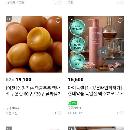
11번가 쇼킹딜
쿠팡
2
5
11
12
52
19,100
16,500
%
마이녹셀 [1 +1/온라인최저가]
[이천] 농장직송 탱글촉촉 맥반
현대약품 독일산 맥주효모 로즈
석 구운란 60구 / 30구 골라담기
PDRN 탈모샴푸 대용량
1000ml (정가 100,000원)
구매
구매
999+
999+
GS SHOP
오늘의집
1
1
13
14