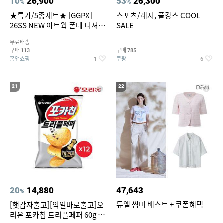
10
26,900
53
26,300
%
%
★특가/5종세트★ [GGPX]
스포츠/레저, 풀캉스 COOL
26SS NEW 아트웍 폰테 티셔츠
SALE
5종 GX262F0501TS
무료배송
구매
구매
113
785
홈앤쇼핑
쿠팡
1
6
21
22
20
14,880
47,643
%
듀엘 썸머 베스트 + 쿠폰혜택
[햇감자출고][익일바로출고]오
리온 포카칩 트리플페퍼 60g 12