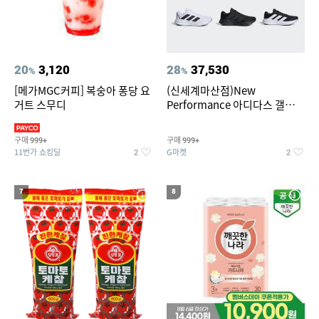
20
3,120
28
37,530
%
%
[메가MGC커피] 복숭아 퐁당 요
(신세계마산점)New
거트 스무디
Performance 아디다스 갤럭시
런 7종 택 1
구매
구매
999+
999+
11번가 쇼킹딜
G마켓
2
2
7
8