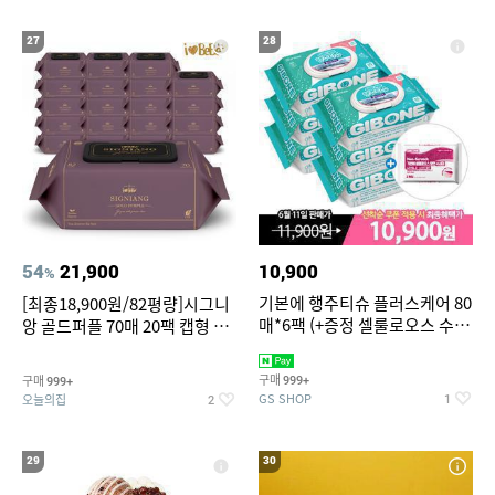
27
28
54
21,900
10,900
%
기본에 행주티슈 플러스케어 80
[최종18,900원/82평량]시그니
매*6팩 (+증정 셀룰로오스 수세
앙 골드퍼플 70매 20팩 캡형 아
미 2매)
기물티슈
구매
구매
999+
999+
GS SHOP
오늘의집
1
2
29
30