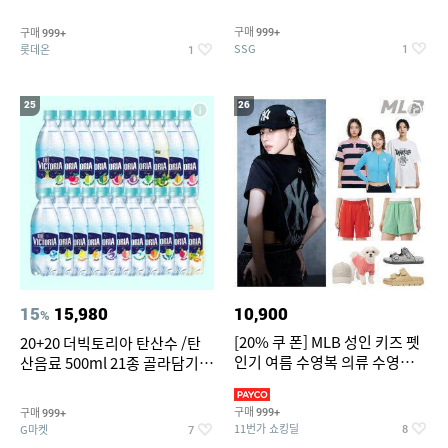
개
구매
구매
999+
999+
SSG
롯데온
1
1
25
26
15
15,980
10,900
%
[20% 쿠 폰] MLB 성인 키즈 펫
20+20 더빅토리아 탄산수 /탄
인기 여름 수영복 의류 수영복
산음료 500ml 21종 골라담기
슈즈 베스트 제품 파격전
(총 2박스/분리배송)
구매
구매
999+
999+
11번가 쇼킹딜
G마켓
8
7