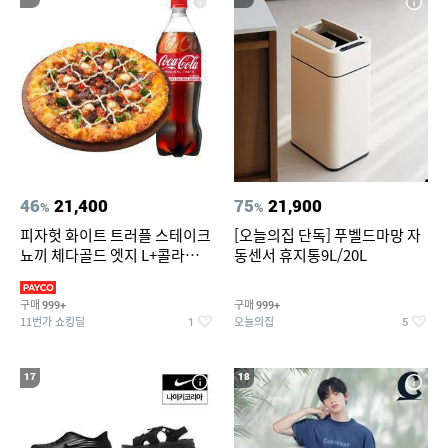
46
21,400
75
21,900
%
%
피자헛 화이트 트러플 스테이크
[오늘의집 단독] 푸벨드마망 자
뇨끼 체다골드 엣지 L+콜라
동센서 휴지통9L/20L
1.25L
구매
구매
999+
999+
11번가 쇼킹딜
오늘의집
1
5
17
18