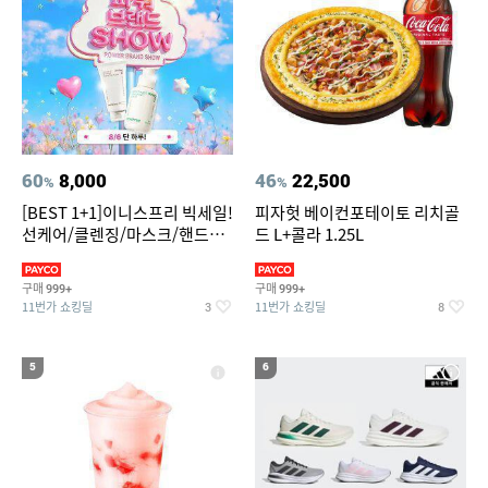
60
8,000
46
22,500
%
%
[BEST 1+1]이니스프리 빅세일!
피자헛 베이컨포테이토 리치골
선케어/클렌징/마스크/핸드크
드 L+콜라 1.25L
림/레티놀/PDRN/비타C/그린
구매
구매
999+
999+
11번가 쇼킹딜
11번가 쇼킹딜
3
8
5
6