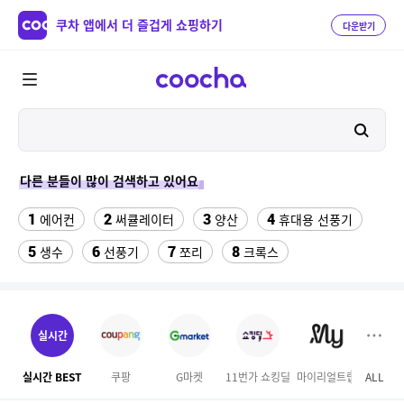
쿠차 앱에서 더 즐겁게 쇼핑하기
다운받기
다른 분들이 많이 검색하고 있어요
1
2
3
4
에어컨
써큘레이터
양산
휴대용 선풍기
5
6
7
8
생수
선풍기
쪼리
크록스
9
가정용 인형 뽑기 기계
10
갤럭시탭 s6lite 젤리키보드케이스
실시간
11
성인용세발자전거중고
실시간 BEST
쿠팡
G마켓
11번가 쇼킹딜
마이리얼트립
ALL
롯데
12
삼성갤럭시북프로, 32gb, win11포함