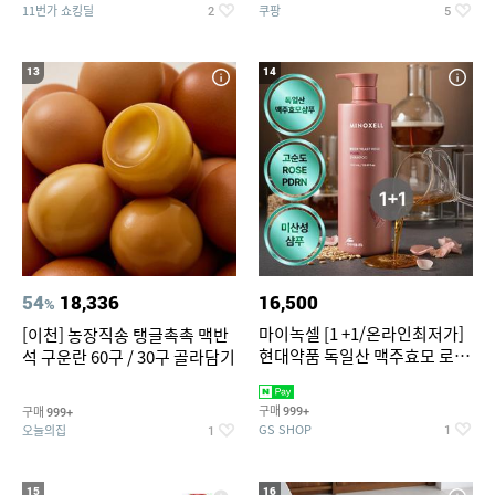
11번가 쇼킹딜
쿠팡
2
5
13
14
54
18,336
16,500
%
마이녹셀 [1 +1/온라인최저가]
[이천] 농장직송 탱글촉촉 맥반
현대약품 독일산 맥주효모 로즈
석 구운란 60구 / 30구 골라담기
PDRN 탈모샴푸 대용량
1000ml (정가 100,000원)
구매
구매
999+
999+
GS SHOP
오늘의집
1
1
15
16