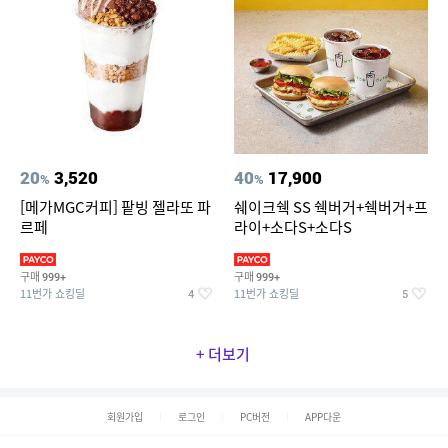
20
3,520
40
17,900
%
%
[메가MGC커피] 팥빙 젤라또 파
쉐이크쉑 SS 쉑버거+쉑버거+프
르페
라이+소다S+소다S
구매
구매
999+
999+
11번가 쇼킹딜
11번가 쇼킹딜
4
5
+ 더보기
회원가입
로그인
PC버전
APP다운