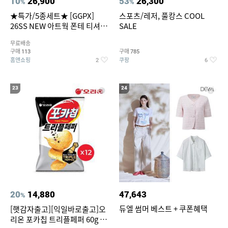
10
26,900
53
26,300
%
%
★특가/5종세트★ [GGPX]
스포츠/레저, 풀캉스 COOL
26SS NEW 아트웍 폰테 티셔츠
SALE
5종 GX262F0501TS
무료배송
구매
구매
113
785
홈앤쇼핑
쿠팡
2
6
23
24
20
14,880
47,643
%
듀엘 썸머 베스트 + 쿠폰혜택
[햇감자출고][익일바로출고]오
리온 포카칩 트리플페퍼 60g 12