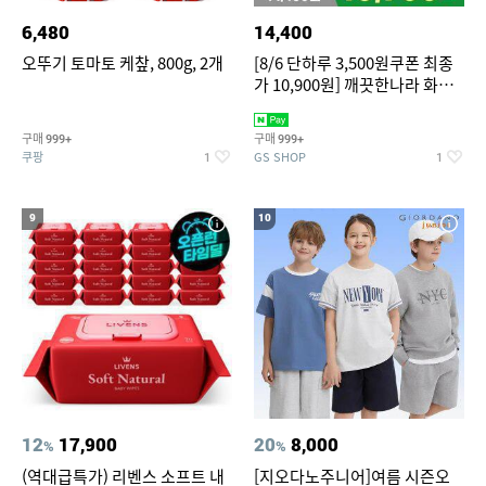
6,480
14,400
오뚜기 토마토 케챂, 800g, 2개
[8/6 단하루 3,500원쿠폰 최종
가 10,900원] 깨끗한나라 화장
지 허브가든 가드니아 27m 30
롤
구매
구매
999+
999+
쿠팡
GS SHOP
1
1
9
10
12
17,900
20
8,000
%
%
(역대급특가) 리벤스 소프트 내
[지오다노주니어]여름 시즌오