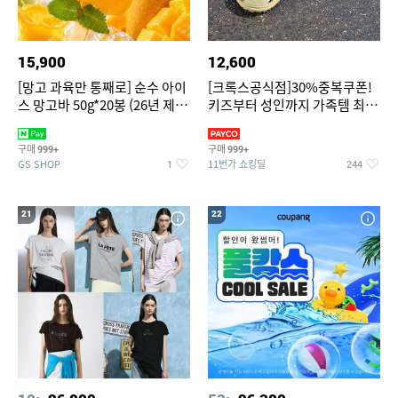
15,900
12,600
[망고 과육만 통째로] 순수 아이
[크록스공식점]30%중복쿠폰!
스 망고바 50g*20봉 (26년 제
키즈부터 성인까지 가족템 최대
조)
혜택가 찬스
구매
구매
999+
999+
GS SHOP
11번가 쇼킹딜
1
244
21
22