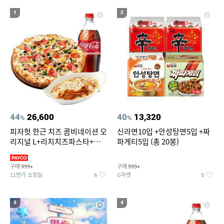
13
14
15
라인댄스화 구두
오션월드 종일권
빅토리아
1
2
16
17
땡땡이 블라우스
넥센 235 60r 18 opera suv
18
19
신세계상품권10만원
onemix
20
포켓몬카드 한박스
44
26,600
40
13,320
%
%
피자헛 한근 치즈 콤비네이션 오
신라면10입 +안성탕면5입 +짜
리지널 L+리치치즈파스타+콜
파게티5입 (총 20봉)
라 1.25L
구매
구매
999+
999+
11번가 쇼킹딜
G마켓
6
5
3
4