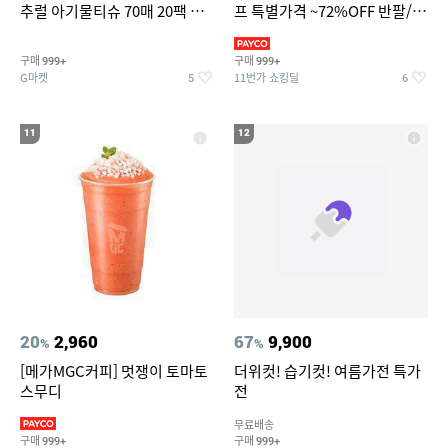
추럴 아기물티슈 70매 20팩 캡
프 특별가격 ~72%OFF 반팔/반
형 / 70gsm 고평량
바지/기능성 등
구매
구매
999+
999+
G마켓
11번가 쇼킹딜
5
6
11
12
20
2,960
67
9,900
%
%
[메가MGC커피] 멋쟁이 토마토
더위컷! 습기컷! 여름가전 특가
스무디
전
무료배송
구매
구매
999+
999+