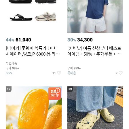
44
61,040
30
34,300
%
%
[나이키] 풋웨어 쓱특가 ! 이니
[커버낫] 여름 신상부터 베스트
시에이터,덩크,P-6000 外 최대
아이템 ~ 50% + 추가쿠폰 + 카
~50% SALE
드혜택
무료배송
구매
구매
999+
999+
SSG
롯데온
11
2
19
20