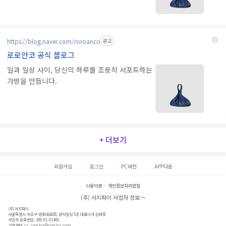
https://blog.naver.com/roroanco
광고
로로안코 공식 블로그
일과 일상 사이, 당신의 하루를 조용히 서포트하는
가방을 만듭니다.
+ 더보기
회원가입
로그인
PC버전
APP다운
이용약관
개인정보처리방침
(주) 서치파이 사업자 정보
(주)서치파이
서울특별시 서초구 반포대로88, 반석빌딩 5층 대표이사 김태묵
사업자 등록번호: 388-81-01489
고객센터:
cs_coocha@coocha.com