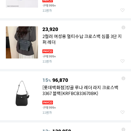
구매
999+
11번가
23,920
2컬러 여성용 멀티수납 크로스백 심플 3단 지
퍼 레더
구매
999+
11번가
15
96,870
%
[롯데백화점]캉골 루나 레더 라지 크로스백
3367 블랙(KRFBCB33670BK)
구매
999+
11번가