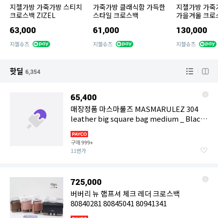
지젤가방 가죽가방 스티치
가죽가방 클래식함 가득한
지젤가방 가죽
크로스백 ZIZEL
스타일 크로스백
가을겨울 크로
63,000
61,000
130,000
지젤슈즈
지젤슈즈
지젤슈즈
핫딜
6,354
65,400
매장정품 마스마룰즈 MASMARULEZ 304
leather big square bag medium _ Black
여자가방 483211
구매
999+
11번가
725,000
버버리 뉴 햄프셔 체크 레더 크로스백
80840281 80845041 80941341