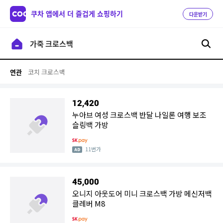
쿠차 앱에서 더 즐겁게 쇼핑하기
다운받기
코치 크로스백
연관
12,420
누아브 여성 크로스백 반달 나일론 여행 보조
슬링백 가방
11번가
45,000
오니지 아웃도어 미니 크로스백 가방 메신저백
클레버 M8