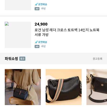
쿠팡
24,900
로건 남성 레더 크로스 토트백 14인치 노트북
서류 가방
쿠팡
파워쇼핑
AD
광고등록