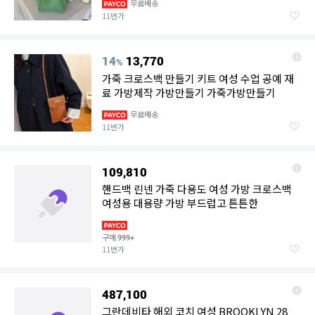
무료배송
11번가
14
13,770
%
가죽 크로스백 만들기 키트 여성 수업 공예 재
료 가방제작 가방만들기 가죽가방만들기
무료배송
11번가
109,810
핸드백 린넨 가죽 다용도 여성 가방 크로스백
여성용 대용량 가방 부드럽고 튼튼한
구매
999+
11번가
487,100
그란데비타 해외 코치 여성 BROOKLYN 28