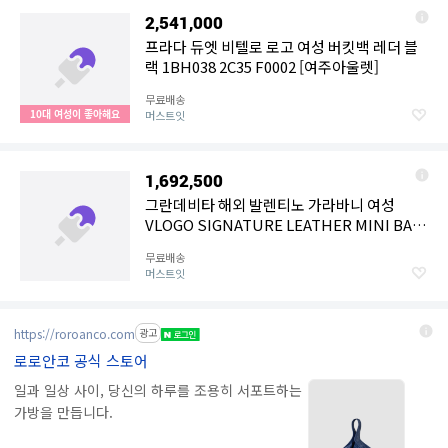
2,541,000
프라다 듀엣 비텔로 로고 여성 버킷백 레더 블
랙 1BH038 2C35 F0002 [여주아울렛]
무료배송
10대 여성이 좋아해요
머스트잇
1,692,500
그란데비타 해외 발렌티노 가라바니 여성
VLOGO SIGNATURE LEATHER MINI BAG
WP0BA9SNP0TO
무료배송
머스트잇
https://roroanco.com
광고
로로안코 공식 스토어
일과 일상 사이, 당신의 하루를 조용히 서포트하는
가방을 만듭니다.