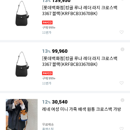
13
139,950
%
[롯데백화점]캉골 루나 레더 라지 크로스백
3367 블랙(KRFBCB33670BK)
구매
999+
11번가
13
99,960
%
[롯데백화점]캉골 루나 레더 라지 크로스백
3367 블랙(KRFBCB33670BK)
구매
999+
11번가
12
30,540
%
레네 여성 미니 가죽 배색 원통 크로스백 가방
무료배송
홈앤쇼핑