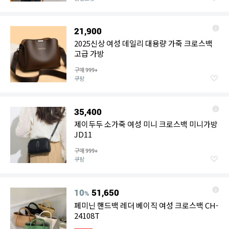
21,900
2025신상 여성 데일리 대용량 가죽 크로스백
고급 가방
구매
999+
쿠팡
35,400
제이두두 소가죽 여성 미니 크로스백 미니가방
JD11
구매
999+
쿠팡
10
51,650
%
페미닌 핸드백 레더 베이직 여성 크로스백 CH-
24108T