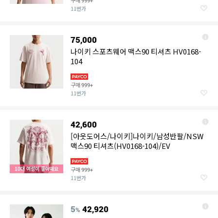
구매
999+
11번가
75,000
나이키 스포츠웨어 맥스90 티셔츠 HV0168-
104
구매
999+
11번가
42,600
[아웃도어스/나이키]나이키/남성반팔/NSW
맥스90 티셔츠(HV0168-104)/EV
10대 여성이 좋아해요
구매
999+
11번가
5
42,920
%