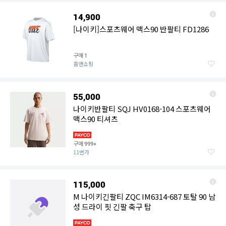
14,900
[나이키]스포츠웨어 맥스90 반팔티 FD1286
구매
1
홈앤쇼핑
55,000
나이키반팔티 SQJ HV0168-104 스포츠웨어
맥스90 티셔츠
구매
999+
11번가
115,000
M 나이키긴팔티 ZQC IM6314-687 토탈 90 남
성 드라이 핏 긴팔 축구 탑