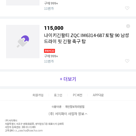
구매
999+
11번가
115,000
나이키긴팔티 ZQC IM6314-687 토탈 90 남성
드라이 핏 긴팔 축구 탑
구매
999+
11번가
+ 더보기
회원가입
로그인
PC버전
APP다운
이용약관
개인정보처리방침
(주) 서치파이 사업자 정보
(주)서치파이
서울특별시 서초구 반포대로88, 반석빌딩 5층 대표이사 김태묵
사업자 등록번호: 388-81-01489
고객센터:
cs_coocha@coocha.com