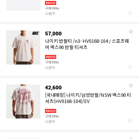
구매
999+
11번가
57,000
나이키 반팔티 /n3- HV0168-104 / 스포츠웨
어 맥스90 반팔 티셔츠
구매
999+
11번가
42,600
[국내매장] 나이키/남성반팔/NSW 맥스90 티
셔츠(HV0168-104)/EV
구매
999+
11번가