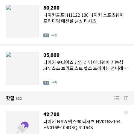
50,200
나이키골프 IH1122-100 나이키 스포츠웨어
프리미엄 에센셜 남성 티셔츠
쿠팡
35,000
나이키 숏타이즈 남성 러닝 이너웨어 기능성
5IN 쇼츠 브리프 쇼트 헬스 트레이닝 언더레이
어
쿠팡
핫딜
832
42,700
나이키 NSW 맥스90 티셔츠 HV0168-104
HV0168-104DSQ 411648