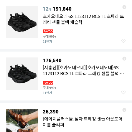
12
191,840
%
호카오네오네 6S 1123112 BCSTL 호파라 트
래킹 샌들 블랙 캐슬락
구매
999+
11번가
176,540
[시흥점][호카오네오네][호카오네오네]6S
1123112 BCSTL 호파라 트래킹 샌들 블랙 캐
슬락
구매
999+
11번가
26,390
[에이치플러스몰]남자 트레킹 샌들 아웃도어
여름 슬리퍼