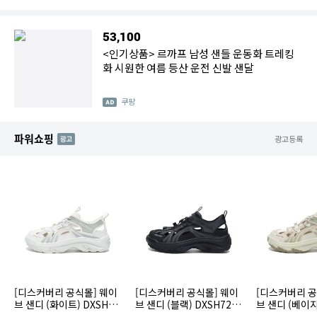
53,100
<인기상품> 르까프 남성 샌들 운동화 트레킹
화 시원한 여름 등산 운전 신발 샌달
쿠팡
파워쇼핑
AD
광고등록
[디스커버리 공식몰] 웨이
[디스커버리 공식몰] 웨이
[디스커버리 공
브 샌디 (화이트) DXSH72
브 샌디 (블랙) DXSH724
브 샌디 (베이지
44N-WHS [신발,샌들,스
4N-BKS [신발,샌들,스포
44N-BES [