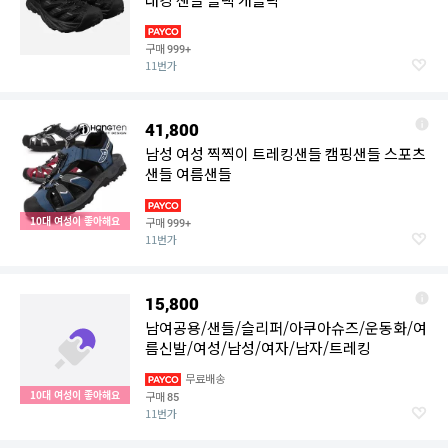
구매
999+
11번가
41,800
남성 여성 찍찍이 트레킹샌들 캠핑샌들 스포츠
샌들 여름샌들
10대 여성이 좋아해요
구매
999+
11번가
15,800
남여공용/샌들/슬리퍼/아쿠아슈즈/운동화/여
름신발/여성/남성/여자/남자/트레킹
무료배송
10대 여성이 좋아해요
구매
85
11번가