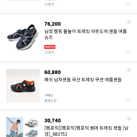
11번가
76,200
남성 캠핑 물놀이 트레킹 아웃도어 샌들 여름
슈즈
11번가
60,880
메쉬 남자샌들 국산 트레킹 쿠션 여름샌들
구매
3
홈앤쇼핑
30,740
[캠포릭][캠포릭]캠포릭 썸머 트레킹 샌들 [남
성]_683752