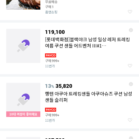
무료배송
구매
1
홈앤쇼핑
119,100
[롯데백화점]블랙야크 남성 일상 레저 트레킹
여름 쿠션 샌들 어드벤처 III#1
ABYSHMU004 KH
구매
999+
11번가
13
35,820
%
행텐 아쿠아 트레킹샌들 아쿠아슈즈 쿠션 남성
샌들 슬리퍼
10대 여성이 좋아해요
구매
999+
11번가