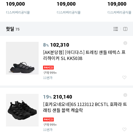
109,000
109,000
109,000
포츠,여름,아웃도어,여름,
츠,여름,아웃도어,여름,남
포츠,여름,아웃
남성,남자,발편한,운동화,
성,남자,발편한,운동화,트
남성,남자,발편
디스커버리공식몰
디스커버리공식몰
디스커버리공식몰
트레킹,가벼운,경량]
레킹,가벼운,경량]
트레킹,가벼운
핫딜
75
8
102,310
%
[AK분당점] [아디다스] 트레킹 샌들 테렉스 프
리하이커 SL KK5038
구매
999+
11번가
19
210,140
%
[호카오네오네]6S 1123112 BCSTL 호파라 트
래킹 샌들 블랙 캐슬락
구매
999+
11번가