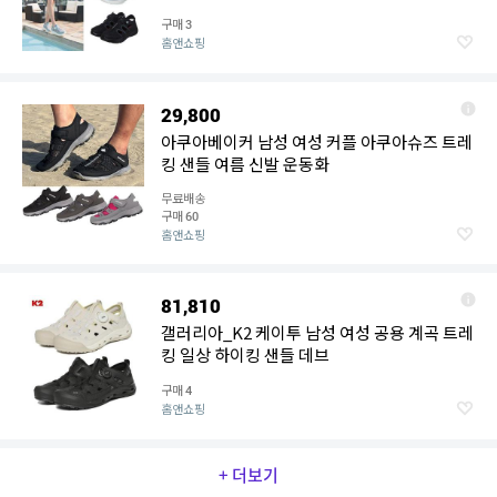
구매
3
홈앤쇼핑
29,800
아쿠아베이커 남성 여성 커플 아쿠아슈즈 트레
킹 샌들 여름 신발 운동화
무료배송
구매
60
홈앤쇼핑
81,810
갤러리아_K2 케이투 남성 여성 공용 계곡 트레
킹 일상 하이킹 샌들 데브
구매
4
홈앤쇼핑
+ 더보기