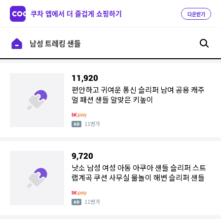
쿠차 앱에서 더 즐겁게 쇼핑하기
다운받기
11,920
편안하고 귀여운 퐁신 슬리퍼 남여 공용 캐주
얼 패션 샌들 알맞은 키높이
11번가
9,720
낫소 남성 여성 아동 아쿠아 샌들 슬리퍼 스트
랩계곡 쿠션 사무실 물놀이 해변 슬리퍼 샌들
11번가