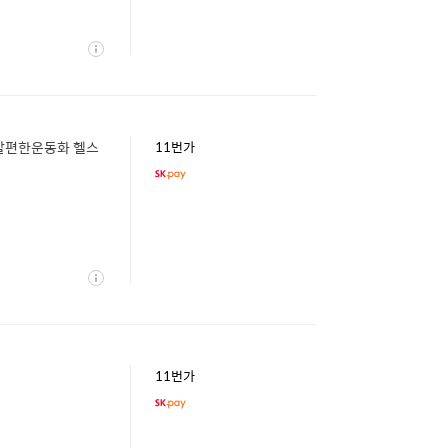
상
세
 발편한운동화 헬스
11번가
상
세
11번가