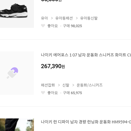
유아
유아동패션
유아동신발
좋아요
구매
98,025
좋
아
요
나이키 에어포스 1 07 남자 운동화 스니커즈 화이트 CW
267,390
원
패션잡화
신발
운동화/스니커즈
좋아요
구매
65,975
좋
아
요
나이키 런 디파이 남자 경량 런닝화 운동화 HM9594-0