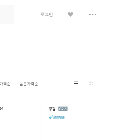
좋
더
로그인
아
보
요
기
리
그
가격순
높은가격순
스
리
트
드
형
형
04
광
쿠팡
고