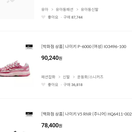
유아
유아동패션
유아동신발
좋아요
구매
87,744
좋
아
요
[박화점 상품] 나이키 P-6000 (여성) IO3496-100
90,240
원
패션잡화
신발
운동화/스니커즈
좋아요
구매
36,818
좋
아
요
[백화점 상품] 나이키 V5 RNR (주니어) HQ6411-002
78,400
원