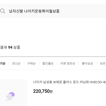
색결과
상품
94
기순
최신순
구매순
할인율순
리뷰 많은순
좋아요순
낮은
나이키 남성용 보메로 플러스 로드 러닝화 HV8150-4
220,750
원