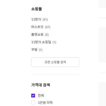
쇼핑몰
11번가
51
머스트잇
37
홈앤쇼핑
2
11번가 쇼킹딜
1
쿠팡
1
모든 쇼핑몰 검색
가격대 검색
전체
1만원 이하