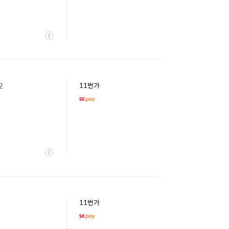
상
세
2
11번가
상
세
11번가