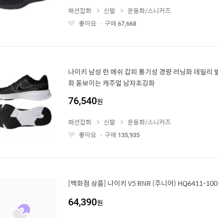
패션잡화
신발
운동화/스니커즈
좋아요
구매
67,668
좋
아
요
나이키 남성 런 메쉬 갑피 통기성 경량 러닝화 데일리
화 돋보이는 캐주얼 남자조깅화
76,540
원
패션잡화
신발
운동화/스니커즈
좋아요
구매
135,935
좋
아
요
[백화점 상품] 나이키 V5 RNR (주니어) HQ6411-100
64,390
원