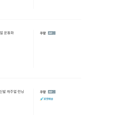
주얼 운동화
광
쿠팡
고
 신발 캐주얼 런닝
광
쿠팡
고