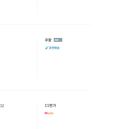
광
쿠팡
고
02
11번가