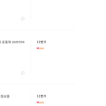
상
세
 운동화 HM9594
11번가
상
세
백화점상품
11번가