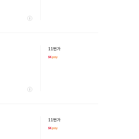
상
세
11번가
상
세
11번가