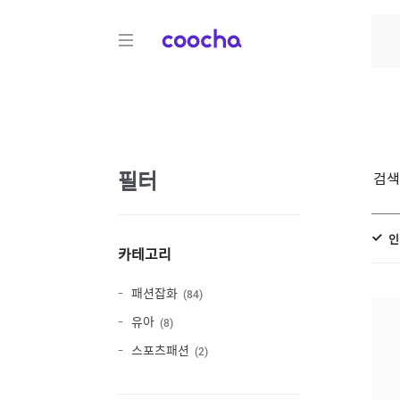
COOCHA
필터
검
인
카테고리
패션잡화
84
유아
8
스포츠패션
2