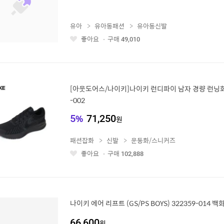
유아
유아동패션
유아동신발
좋아요
구매
49,010
좋
아
요
[아웃도어스/나이키]나이키 런디파이 남자 경량 런닝화
-002
5
%
71,250
원
패션잡화
신발
운동화/스니커즈
좋아요
구매
102,888
좋
아
요
나이키 에어 리프트 (GS/PS BOYS) 322359-014 
66,600
원