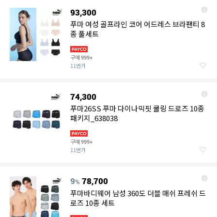
93,300
푸마 여성 골프라인 코어 어드레스 브라팬티 8
종 풀세트
구매
999+
11번가
74,300
푸마26SS 푸마 다이나믹핏 쿨링 드로즈 10종
패키지_638038
구매
999+
11번가
9
78,700
%
푸마바디웨어 남성 360도 더블 매쉬 프레쉬 드
로즈 10종 세트