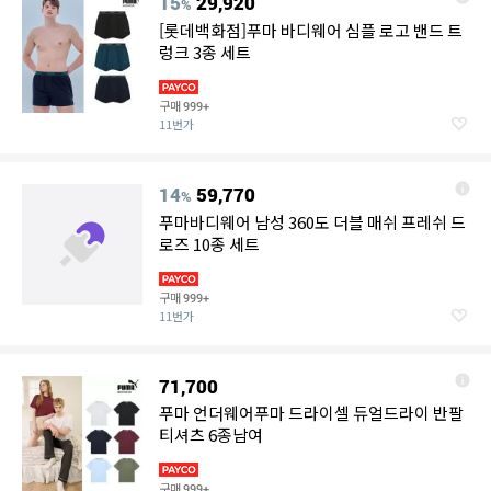
15
29,920
%
[롯데백화점]푸마 바디웨어 심플 로고 밴드 트
렁크 3종 세트
구매
999+
11번가
14
59,770
%
푸마바디웨어 남성 360도 더블 매쉬 프레쉬 드
로즈 10종 세트
구매
999+
11번가
71,700
푸마 언더웨어푸마 드라이셀 듀얼드라이 반팔
티셔츠 6종남여
구매
999+