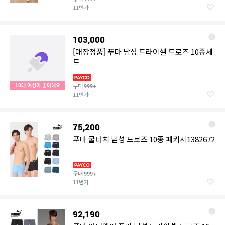
11번가
103,000
[매장정품] 푸마 남성 드라이셀 드로즈 10종세
트
10대 여성이 좋아해요
구매
999+
11번가
75,200
푸마 쿨터치 남성 드로즈 10종 패키지1382672
구매
999+
11번가
92,190