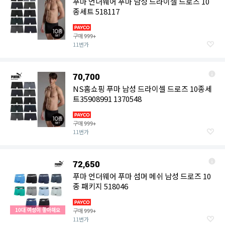
푸마 언더웨어 푸마 남성 드라이셀 드로즈 10
종세트 518117
구매
999+
11번가
70,700
NS홈쇼핑 푸마 남성 드라이셀 드로즈 10종세
트35908991 1370548
구매
999+
11번가
72,650
푸마 언더웨어 푸마 섬머 메쉬 남성 드로즈 10
종 패키지 518046
10대 여성이 좋아해요
구매
999+
11번가