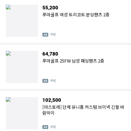
55,200
푸마골프 여성 트리코트 본딩팬츠 2종
쿠팡
64,780
푸마골프 25FW 남성 패딩팬츠 2종
쿠팡
102,500
[아스토레] 단체 유니폼 커스텀 브이넥 긴팔 바
람막이
쿠팡