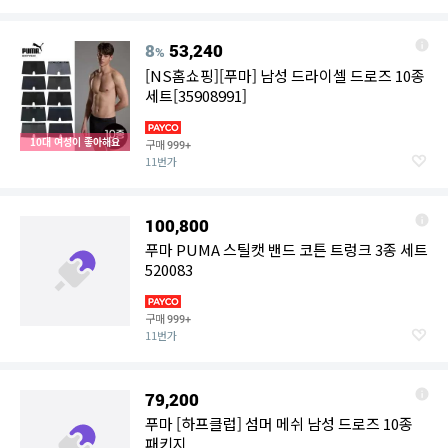
8
53,240
%
[NS홈쇼핑][푸마] 남성 드라이셀 드로즈 10종
세트[35908991]
10대 여성이 좋아해요
구매
999+
11번가
100,800
푸마 PUMA 스틸캣 밴드 코튼 트렁크 3종 세트
520083
구매
999+
11번가
79,200
푸마 [하프클럽] 섬머 메쉬 남성 드로즈 10종
패키지