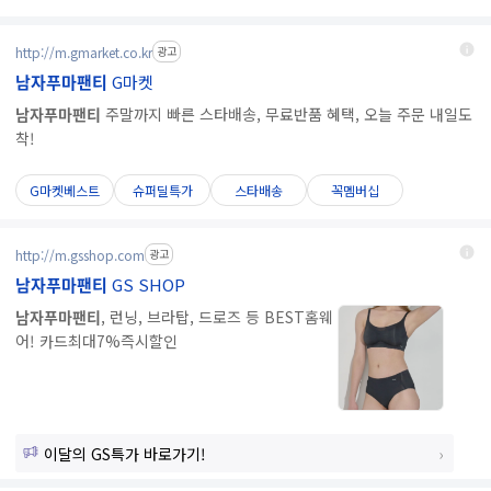
http://m.gmarket.co.kr
광고
남자푸마팬티
G마켓
남자푸마팬티
주말까지 빠른 스타배송, 무료반품 혜택, 오늘 주문 내일도
착!
G마켓베스트
슈퍼딜특가
스타배송
꼭멤버십
http://m.gsshop.com
광고
남자푸마팬티
GS SHOP
남자푸마팬티
, 런닝, 브라탑, 드로즈 등 BEST홈웨
어! 카드최대7%즉시할인
이달의 GS특가 바로가기!