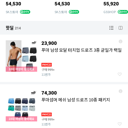
54,530
54,530
55,920
SK스토아
SK스토아
GSSHOP
핫딜
214
23,900
푸마 남성 모달 터치업 드로즈 3종 균일가 택일
10대 여성이 좋아해요
구매
999+
11번가
74,300
푸마섬머 메쉬 남성 드로즈 10종 패키지
10대 여성이 좋아해요
구매
999+
11번가