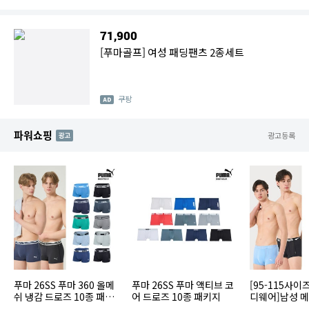
71,900
[푸마골프] 여성 패딩팬츠 2종세트
쿠팡
파워쇼핑
AD
광고등록
푸마 26SS 푸마 360 올메
푸마 26SS 푸마 액티브 코
[95-115사이
쉬 냉감 드로즈 10종 패키
어 드로즈 10종 패키지
디웨어]남성 메
지
드로즈 10종 