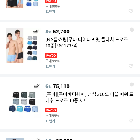
구매
999+
11번가
8
52,700
%
[NS홈쇼핑]푸마 다이나믹핏 쿨터치 드로즈
10종[36017354]
구매
999+
11번가
6
75,110
%
[푸마][푸마바디웨어] 남성 360도 더블 매쉬 프
레쉬 드로즈 10종 세트
구매
999+
11번가