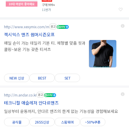
10대 여성이 좋아해요
구매
999+
11번가
http://www.xexymix.com/m
광고
젝시믹스 맨즈 썸머시즌오프
매일 손이 가는 데일리 기본 티. 체형별 맞춤 핏과
쿨링~보온 기능 갖춘 티셔츠
NEW 신상
BEST
SET
http://m.andar.co.kr
광고
테크니컬 애슬레저 안다르맨즈
일상부터 운동까지, 안다르 맨즈의 한계 없는 기능성을 경험해보세요
공식몰
26SS신상
스윔웨어
~50%쿠폰