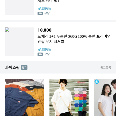
셔츠 FST701
쿠팡
18,800
도채리 1+1 두툼한 260G 100% 순면 프리미엄
반팔 무지 티셔츠
쿠팡
파워쇼핑
AD
광고등록