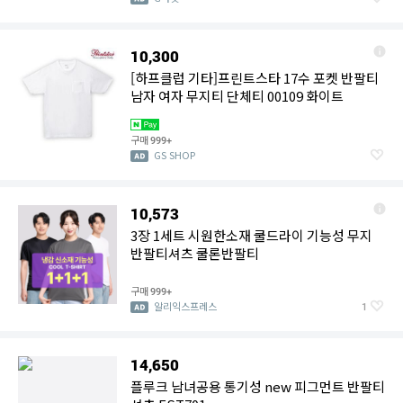
10,300
[하프클럽 기타]프린트스타 17수 포켓 반팔티
남자 여자 무지티 단체티 00109 화이트
구매
999+
GS SHOP
10,573
3장 1세트 시원한소재 쿨드라이 기능성 무지
반팔티셔츠 쿨론반팔티
구매
999+
알리익스프레스
1
14,650
플루크 남녀공용 통기성 new 피그먼트 반팔티