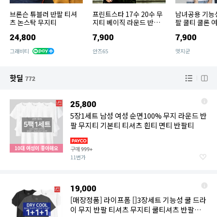
브론슨 튜블러 반팔 티셔
프린트스타 17수 20수 무
남녀공용 기능성
츠 논스탁 무지티
지티 베이직 라운드 반팔
팔 쿨티 쿨론 
티셔츠 (남녀공용,빅사이
24,800
7,900
7,900
즈)
그래비티
안즈65
멋지군
핫딜
772
25,800
5장1세트 남성 여성 순면100% 무지 라운드 반
팔 무지티 기본티 티셔츠 흰티 면티 반팔티
10대 여성이 좋아해요
구매
999+
11번가
19,000
[매장정품] 라이프폼 []3장세트 기능성 쿨 드라
이 무지 반팔 티셔츠 무지티 쿨티셔츠 반팔티