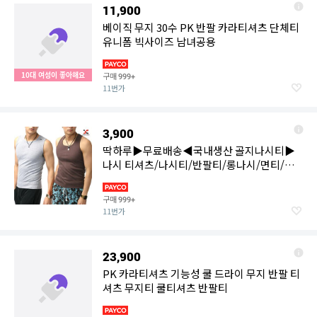
11,900
베이직 무지 30수 PK 반팔 카라티셔츠 단체티
유니폼 빅사이즈 남녀공용
10대 여성이 좋아해요
구매
999+
11번가
3,900
딱하루▶무료배송◀국내생산 골지나시티▶
나시 티셔츠/나시티/반팔티/롱나시/면티/런
닝/롱티/무지티/기본티
구매
999+
11번가
23,900
PK 카라티셔츠 기능성 쿨 드라이 무지 반팔 티
셔츠 무지티 쿨티셔츠 반팔티