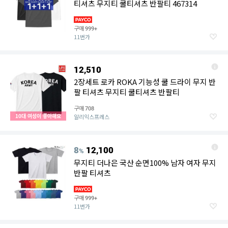
티셔츠 무지티 쿨티셔츠 반팔티 467314
구매
999+
11번가
12,510
2장세트 로카 ROKA 기능성 쿨 드라이 무지 반
팔 티셔츠 무지티 쿨티셔츠 반팔티
구매
708
10대 여성이 좋아해요
알리익스프레스
8
12,100
%
무지티 더나은 국산 순면100% 남자 여자 무지
반팔 티셔츠
구매
999+
11번가