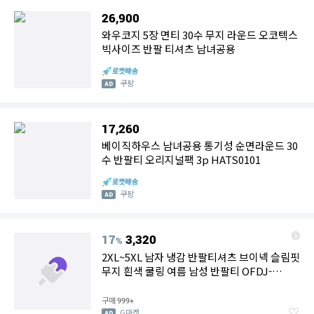
26,900
와우코지 5장 면티 30수 무지 라운드 오코텍스
빅사이즈 반팔 티셔츠 남녀공용
쿠팡
17,260
베이직하우스 남녀공용 통기성 순면라운드 30
수 반팔티 오리지널팩 3p HATS0101
쿠팡
17
3,320
%
2XL~5XL 남자 냉감 반팔티셔츠 브이넥 슬림핏
무지 흰색 쿨링 여름 남성 반팔티 OFDJ-
STST2
구매
999+
G마켓