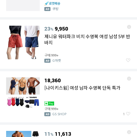
쿠팡
23
9,950
%
제니유 워터파크 비치 수영복 여성 남성 5부 반
바지
구매
999+
G마켓
18,360
[나이키스윔] 여성 남자 수영복 단독 특가
구매
999+
GS SHOP
1
11
11,613
%