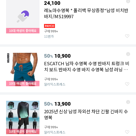
24,100
레노마수영복 * 폴리백 무상증정*남성 비치반
바지/MS19997
10대 여성이 좋아해요
구매
999+
11번가
50
10,900
%
ESCATCH 남자 수영복 수영 반바지 트렁크 비
치 보드 반바지 수영 바지 수영복 남성 러닝 스
포츠 서핑 반바지
구매
999+
10대 여성이 좋아해요
알리익스프레스
50
13,900
%
2025년 신상 남성 자외선 차단 긴팔 긴바지 수
영복
구매
999+
10대 여성이 좋아해요
알리익스프레스