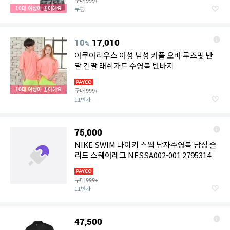
구매
999+
10대 여성이 좋아해요
쿠팡
10
17,010
%
아쿠아리우스 여성 남성 커플 오버 루즈핏 반
팔 긴팔 래쉬가드 수영복 반바지
10대 여성이 좋아해요
구매
999+
11번가
75,000
NIKE SWIM 나이키 스윔 남자수영복 남성 솔
리드 스퀘어레그 NESSA002-001 2795314
구매
999+
11번가
47,500