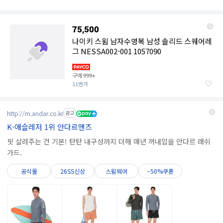
75,500
나이키 스윔 남자수영복 남성 솔리드 스퀘어레
그 NESSA002-001 1057090
구매
999+
11번가
http://m.andar.co.kr
광고
K-애슬레저 1위 안다르맨즈
핏 살려주는 건 기본! 탄탄 내구성까지 더해 매년 꺼내입을 안다르 래쉬
가드.
공식몰
26SS신상
스윔웨어
~50%쿠폰