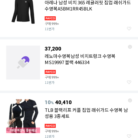
아레나 남성 비치 365 레귤러핏 집업 래쉬가드
수영복A5BM1RR45BLK
구매
999+
11번가
37,200
레노마수영복남성 비치트렁크 수영복
MS19997 블랙 446334
구매
999+
11번가
10
40,410
%
TLB 블랙리프 커플 집업 래쉬가드 수영복 남
성용 3종세트
10대 여성이 좋아해요
구매
999+
11번가