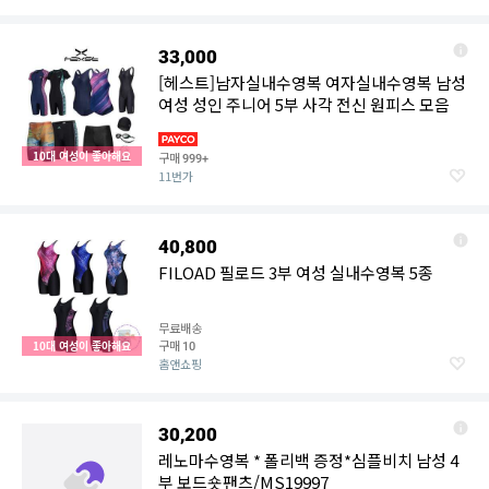
33,000
[헤스트]남자실내수영복 여자실내수영복 남성
여성 성인 주니어 5부 사각 전신 원피스 모음
10대 여성이 좋아해요
구매
999+
11번가
40,800
FILOAD 필로드 3부 여성 실내수영복 5종
무료배송
구매
10대 여성이 좋아해요
10
홈앤쇼핑
30,200
레노마수영복 * 폴리백 증정*심플비치 남성 4
부 보드숏팬츠/MS19997