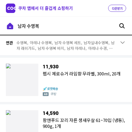
쿠차 앱에서 더 즐겁게 쇼핑하기
다운받기
수영복,
아레나 수영복,
남자 수영복 세트,
남자실내수영복,
남
연관
자 래쉬가드,
남자 수영복 바지,
남자 아레나,
아레나 수경,
아
레나 수모,
비치 웨어,
스피도 수영복,
랠리수영복,
나이키 수영
복,
수영복 바지,
남자비치웨어,
수영복 세트,
레노마 남자 수영
복,
실외 수영복,
남자 선수용수영복,
수영복반바지
11,930
펩시 제로슈거 라임향 무라벨, 300ml, 20개
쿠팡
14,590
팜앤푸드 꼬리 자른 생새우살 61~70입 (냉동),
900g, 1개