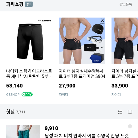
파워쇼핑
AD
광고등록
나이키 스윔 하이드라스트
자이더 남자실내수영복세
자이더 남자실
롱 재머 남자 탄탄이 5부
트 3부 7종 프리미엄 S904
트 5부 7종 프
실내 수영복 NESSA006-
53,140
27,900
33,900
001
GSSHOP
자이더
자이더
핫딜
7,711
9,910
남성 패치 비치 반바지 여름 수영복 밴딩 포켓