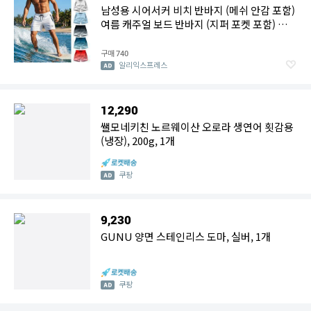
남성용 시어서커 비치 반바지 (메쉬 안감 포함)
여름 캐주얼 보드 반바지 (지퍼 포켓 포함) 속건
수영복 반바지
구매
740
알리익스프레스
12,290
쌜모네키친 노르웨이산 오로라 생연어 횟감용
(냉장), 200g, 1개
쿠팡
9,230
GUNU 양면 스테인리스 도마, 실버, 1개
쿠팡