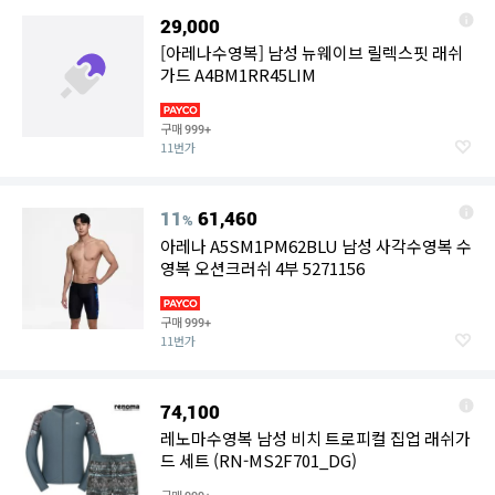
29,000
[아레나수영복] 남성 뉴웨이브 릴렉스핏 래쉬
가드 A4BM1RR45LIM
구매
999+
11번가
11
61,460
%
아레나 A5SM1PM62BLU 남성 사각수영복 수
영복 오션크러쉬 4부 5271156
구매
999+
11번가
74,100
레노마수영복 남성 비치 트로피컬 집업 래쉬가
드 세트 (RN-MS2F701_DG)