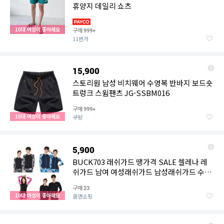
휴양지 데일리 쇼츠
10대 여성이 좋아해요
구매
999+
11번가
15,900
스토리원 남성 비치웨어 수영복 반바지 보드숏
트렁크 스윔팬츠 JG-SSBM016
구매
999+
10대 여성이 좋아해요
쿠팡
5,900
BUCK703 래쉬가드 땡가격 SALE 셀레나 레
쉬가드 남여 여성래쉬가드 남성래쉬가드 수영
복 래쉬가드상의
구매
23
10대 여성이 좋아해요
홈앤쇼핑