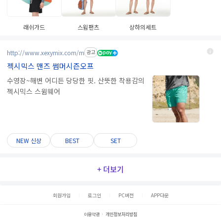
래쉬가드
스윔팬츠
상하의세트
http://www.xexymix.com/m
광고
젝시믹스 맨즈 썸머시즌오프
수영장~해변 어디든 당당한 핏. 산뜻한 착용감의
젝시믹스 스윔웨어
NEW 신상
BEST
SET
+ 더보기
회원가입
로그인
PC버전
APP다운
이용약관
개인정보처리방침