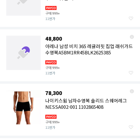
구매
999+
11번가
48,800
아레나 남성 비치 365 레귤러핏 집업 래쉬가드
수영복A5BM1RR45BLK2625385
구매
999+
11번가
78,300
나이키스윔 남자수영복 솔리드 스퀘어레그
NESSA002-001 1102865408
구매
999+
11번가