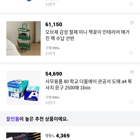
11번가
61,150
오브제 감성 철제 미니 책꽂이 인테리어 매거
진 랙 수납 선반
구매
999+
11번가
54,690
사무용품 80 학교 더블에이 관공서 도매 a4 복
사지 문구 2500매 1box
구매
999+
11번가
할인율
이 높은 추천 상품이에요.
99
4,369
%