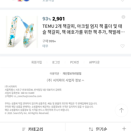
93
2,901
%
TEMU 2개 책갈피, 아크릴 엄지 책 홀더 및 태
슬 책갈피, 책 애호가를 위한 책 추가, 책벌레
선물, 독자, 문학, 학생, 교사
구매
999+
테무
회원가입
로그인
PC버전
APP다운
이용약관
개인정보처리방침
(주) 서치파이 사업자 정보
(주)서치파이
서울특별시 서초구 반포대로88, 반석빌딩 5층 대표이사 김태묵
사업자 등록번호: 388-81-01489
고객센터:
cs_coocha@coocha.com
쿠차는 상품에 직접 관여하지 않으며 상품주문, 배송 및 환불의 의무와 책임은 각 판매업체에 있습니다.
쿠차와 해당 상품을 판매하는 쇼핑몰에서 제공하는 상품정보와 가격은 일치하지 않을 수 있습니다.
해당 쇼핑몰에서 상품정보 및 가격을 반드시 확인하여 주시기 바랍니다.
© 2020. SearchFy Inc. All Rights Reserved.
카테고리
인기순