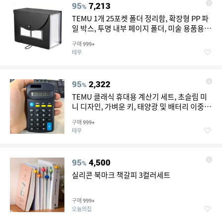
95
7,213
%
TEMU 1개 25포켓 폴더 정리함, 확장형 PP 파
일 박스, 투명 내부 페이지 폴더, 미술 용품용
다용도 파일 폴더, 사무실, 학교, 가정용 수납에
구매
999+
적합, 종이/파일/영수증 정리함
테무
95
2,322
%
TEMU 클래식 휴대용 계산기 세트, 초슬림 미
니 디자인, 가벼운 키, 태양광 및 배터리 이중
전원, 고정밀 계산, 일상 사용 및 사무실에 적합
구매
999+
테무
95
4,500
%
실리콘 북마크 책갈피 3컬러세트
구매
999+
오늘의집