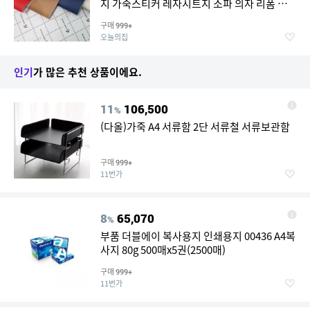
지 가죽스티커 레자시트지 소파 의자 리폼 보
수
구매
999+
오늘의집
인기
가 많은 추천 상품이에요.
11
106,500
%
(다올)가죽 A4 서류함 2단 서류철 서류보관함
구매
999+
11번가
8
65,070
%
부품 더블에이 복사용지 인쇄용지 00436 A4복
사지 80g 500매x5권(2500매)
구매
999+
11번가