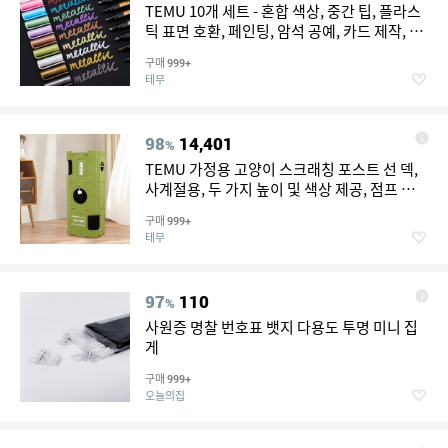
TEMU 10개 세트 - 혼합 색상, 중간 팁, 플라스
틱 표면 호환, 페인팅, 암석 공예, 카드 제작, 스
크랩북 및 앨범 제작에 혼합 가능 - 크리스마스
구매
999+
선물 카드 - 할로윈 선물 - 노트북 및 저널
테무
98
14,401
%
TEMU 가정용 고양이 스크래칭 포스트 선 덱,
사계절용, 두 가지 높이 및 색상 제공, 점프 플
랫폼, 고양이 둥지, 선 덱, 고양이 스크래칭 포
구매
999+
스트 및 다양한 놀이 시나리오 지원, 가정에서
테무
여러 반려동물을 위한 적합
97
110
%
사원증 명찰 번호표 뱃지 다용도 투명 미니 집
게
구매
999+
오늘의집