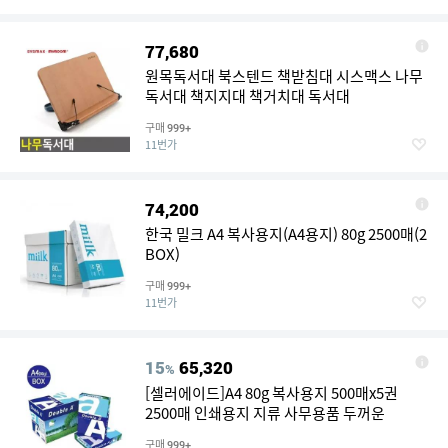
77,680
원목독서대 북스텐드 책받침대 시스맥스 나무
독서대 책지지대 책거치대 독서대
구매
999+
11번가
74,200
한국 밀크 A4 복사용지(A4용지) 80g 2500매(2
BOX)
구매
999+
11번가
15
65,320
%
[셀러에이드]A4 80g 복사용지 500매x5권
2500매 인쇄용지 지류 사무용품 두꺼운
구매
999+