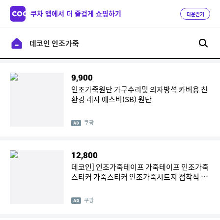
쿠차 앱에서 더 즐겁게 쇼핑하기
다운받기
9,900
인조가죽원단 가구수리및 의자방석 카버용 친
환경 레쟈 에스비(SB) 원단
쿠팡
12,800
데코인] 인조가죽테이프 가죽테이프 인조가죽
스티커 가죽스티커 인조가죽시트지 접착식 인
조가죽 레자 소파리폼 소파수리
쿠팡