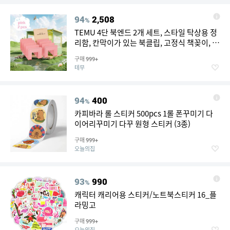
94
2,508
%
TEMU 4단 북엔드 2개 세트, 스타일 탁상용 정
리함, 칸막이가 있는 북클립, 고정식 책꽂이, 그
림책용 이동식 책상 액세서리, 사무용품, 스타
구매
999+
일리시한 독서대, 도매
테무
94
400
%
카피바라 롤 스티커 500pcs 1롤 폰꾸미기 다
이어리꾸미기 다꾸 원형 스티커 (3종)
구매
999+
오늘의집
93
990
%
캐릭터 캐리어용 스티커/노트북스티커 16_플
라밍고
구매
999+
오늘의집