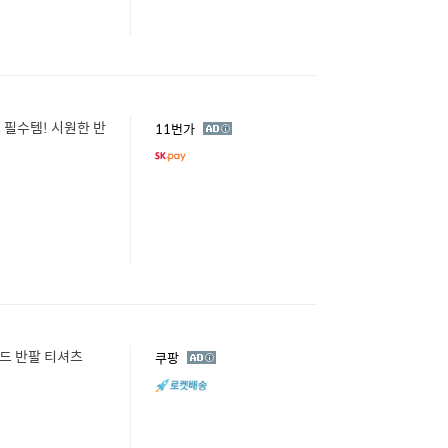
캉스 필수템! 시원한 반
광
11번가
고
드 반팔 티셔츠
광
쿠팡
고