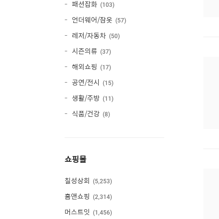
패션잡화
103
언더웨어/잠옷
57
레저/자동차
50
시즌의류
37
해외쇼핑
17
공연/전시
15
생활/주방
11
식품/건강
8
쇼핑몰
칠성상회
5,253
홈앤쇼핑
2,314
머스트잇
1,456