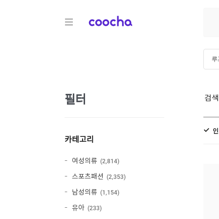
COOCHA
루
남
필터
검
인
카테고리
여성의류
2,814
스포츠패션
2,353
남성의류
1,154
유아
233