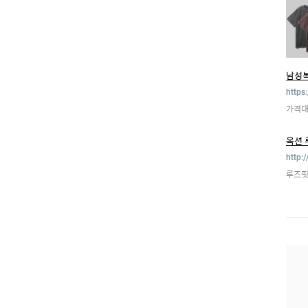
남성
https
가격대
옥션
http:
루즈핏