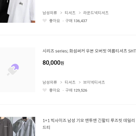
남성의류
티셔츠
라운드넥티셔츠
좋아요
구매
136,437
좋
아
요
시리즈 series; 화섬써커 우븐 오버핏 여름티셔츠 SHT
80,000
원
남성의류
티셔츠
브이넥티셔츠
좋아요
구매
129,526
좋
아
요
1+1 빅사이즈 남성 기모 맨투맨 긴팔티 루즈핏 데일리
드티