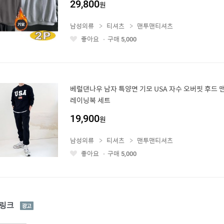
29,800
원
남성의류
티셔츠
맨투맨티셔츠
좋아요
구매
5,000
좋
아
요
베럴댄나우 남자 특양면 기모 USA 자수 오버핏 후드 
레이닝복 세트
19,900
원
남성의류
티셔츠
맨투맨티셔츠
좋아요
구매
5,000
좋
아
요
광
링크
고