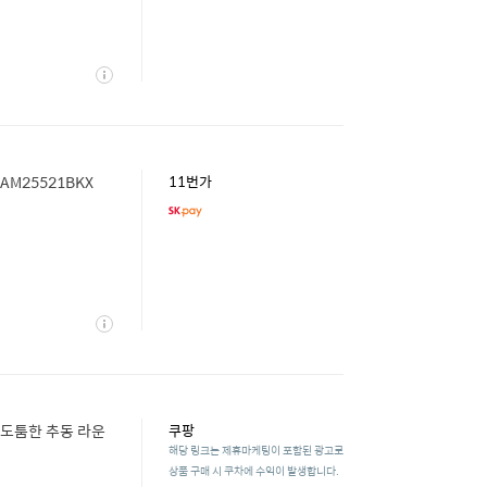
상
세
AM25521BKX
11번가
상
세
 도툼한 추동 라운
쿠팡
해당 링크는 제휴마케팅이 포함된 광고로
상품 구매 시 쿠차에 수익이 발생합니다.