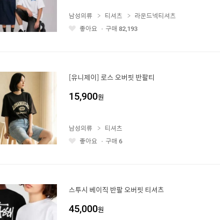
남성의류
티셔츠
라운드넥티셔츠
좋아요
구매
82,193
좋
아
요
[유니제이] 로스 오버핏 반팔티
15,900
원
남성의류
티셔츠
좋아요
구매
6
좋
아
요
스투시 베이직 반팔 오버핏 티셔츠
45,000
원