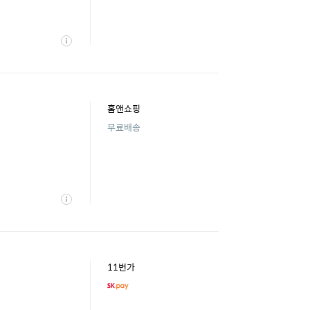
상
세
홈앤쇼핑
무료배송
상
세
11번가