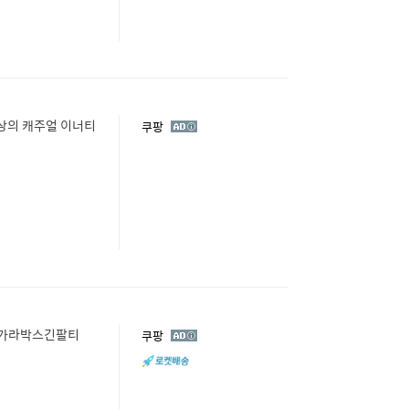
광
쿠팡
고
단가라박스긴팔티
광
쿠팡
고