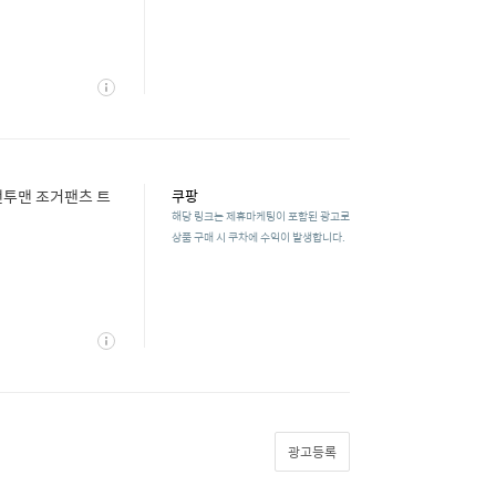
상
세
맨투맨 조거팬츠 트
쿠팡
해당 링크는 제휴마케팅이 포함된 광고로
상품 구매 시 쿠차에 수익이 발생합니다.
상
세
광고등록