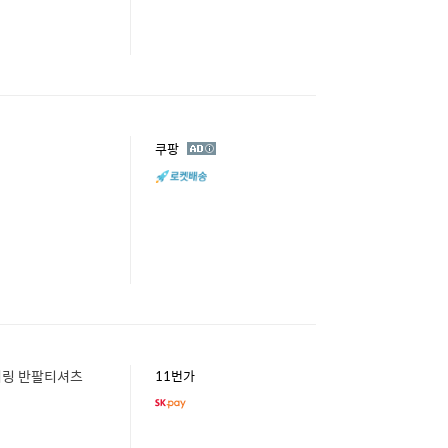
광
쿠팡
고
터링 반팔티셔츠
11번가