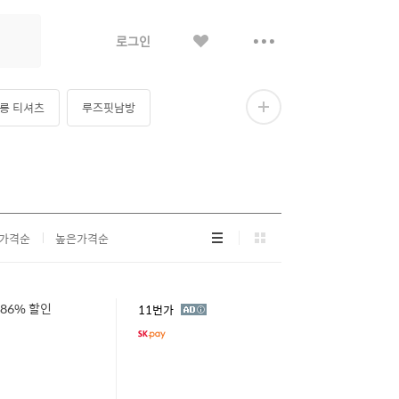
좋
더
로그인
아
보
요
기
롱 티셔츠
루즈핏남방
더
보
기
리
그
가격순
높은가격순
스
리
트
드
형
형
~86% 할인
광
11번가
고