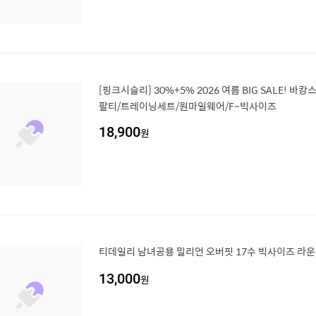
[핑크시슬리] 30%+5% 2026 여름 BIG SALE! 바
팔티/트레이닝세트/원마일웨어/F~빅사이즈
18,900
원
티데일리 남녀공용 밀리언 오버핏 17수 빅사이즈 라운
13,000
원