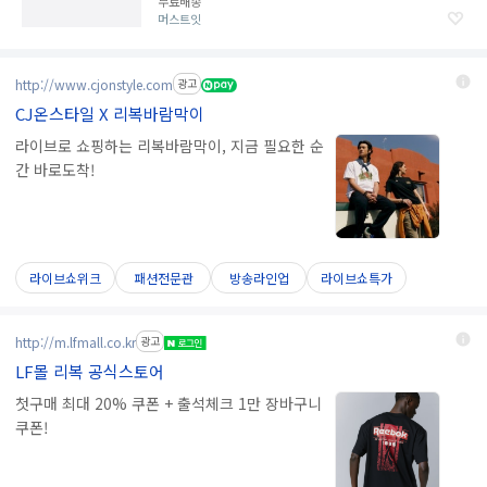
무료배송
머스트잇
http://www.cjonstyle.com
광고
CJ온스타일 X 리복바람막이
라이브로 쇼핑하는 리복바람막이, 지금 필요한 순
간 바로도착!
라이브쇼위크
패션전문관
방송라인업
라이브쇼특가
http://m.lfmall.co.kr
광고
LF몰 리복 공식스토어
첫구매 최대 20% 쿠폰 + 출석체크 1만 장바구니
쿠폰!