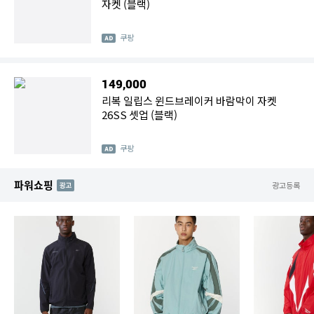
자켓 (블랙)
쿠팡
149,000
리복 일립스 윈드브레이커 바람막이 자켓
26SS 셋업 (블랙)
쿠팡
파워쇼핑
AD
광고등록