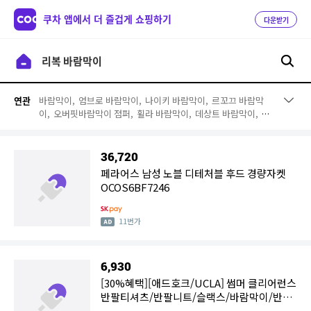
쿠차 앱에서 더 즐겁게 쇼핑하기
다운받기
바람막이,
엄브로 바람막이,
나이키 바람막이,
르꼬끄 바람막
연관
이,
오버핏바람막이 점퍼,
휠라 바람막이,
데상트 바람막이,
아
디다스 바람막이
36,720
페라어스 남성 노블 디테처블 후드 경량자켓
OCOS6BF7246
11번가
6,930
[30%혜택][애드호크/UCLA] 썸머 클리어런스
반팔티셔츠/반팔니트/슬랙스/바람막이/반바
지 BEST 모음