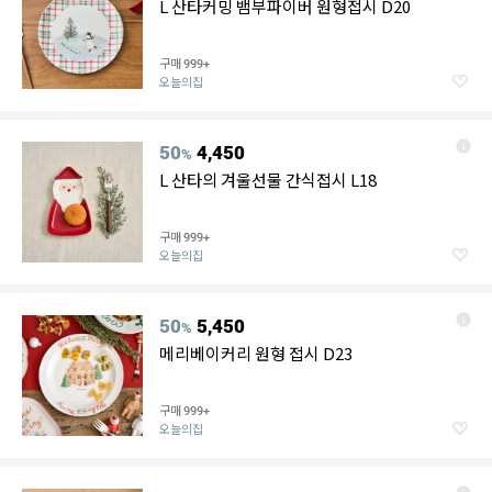
L 산타커밍 뱀부파이버 원형접시 D20
구매
999+
오늘의집
50
4,450
%
L 산타의 겨울선물 간식접시 L18
구매
999+
오늘의집
50
5,450
%
메리베이커리 원형 접시 D23
구매
999+
오늘의집