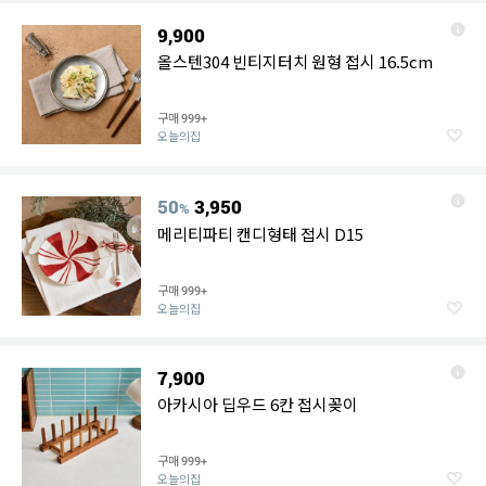
9,900
올스텐304 빈티지터치 원형 접시 16.5cm
구매
999+
오늘의집
50
3,950
%
메리티파티 캔디형태 접시 D15
구매
999+
오늘의집
7,900
아카시아 딥우드 6칸 접시꽂이
구매
999+
오늘의집