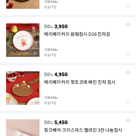
구매
999+
오늘의집
50
3,950
%
메리베이커리 원형접시 D16 진저걸
구매
999+
오늘의집
50
4,950
%
메리베이커리 핫초코에 빠진 진저 접시
구매
999+
오늘의집
50
5,450
%
핑크베어 크리스마스 멜라민 3칸 나눔접시