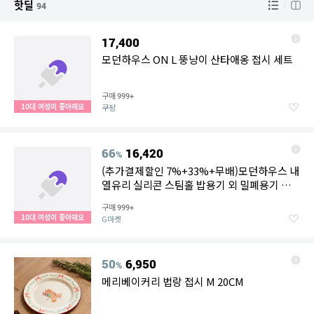
핫딜
94
17,400
모던하우스 ON L 뚱냥이 산타애옹 접시 세트
구매
999+
10대 여성이 좋아해요
쿠팡
66
16,420
%
(추가결제할인 7%+33%+무배)모던하우스 내
열유리 실리콘 스팀홀 밥용기 외 밀폐용기 그
릇 접시 프라이팬
구매
999+
10대 여성이 좋아해요
G마켓
50
6,950
%
메리베이커리 법랑 접시 M 20CM