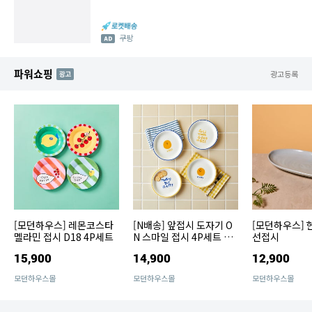
쿠팡
파워쇼핑
AD
광고등록
[모던하우스] 레몬코스타
[N배송] 앞접시 도자기 O
[모던하우스] 
멜라민 접시 D18 4P세트
N 스마일 접시 4P세트 D1
선접시
8
15,900
14,900
12,900
모던하우스몰
모던하우스몰
모던하우스몰