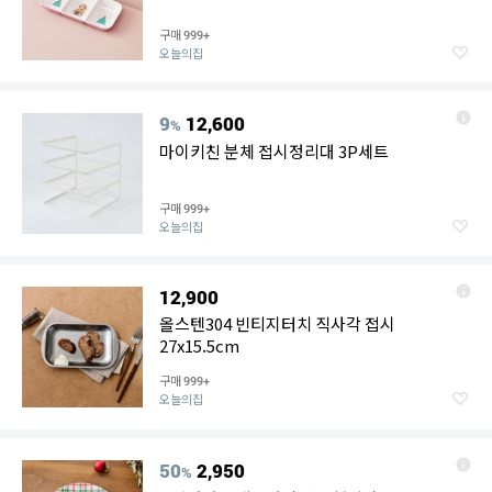
구매
999+
오늘의집
9
12,600
%
마이키친 분체 접시정리대 3P세트
구매
999+
오늘의집
12,900
올스텐304 빈티지터치 직사각 접시
27x15.5cm
구매
999+
오늘의집
50
2,950
%