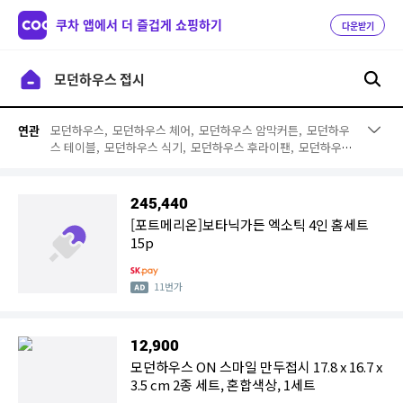
쿠차 앱에서 더 즐겁게 쇼핑하기
다운받기
모던하우스,
모던하우스 체어,
모던하우스 암막커튼,
모던하우
연관
스 테이블,
모던하우스 식기,
모던하우스 후라이팬,
모던하우스
잔
245,440
[포트메리온]보타닉가든 엑소틱 4인 홈세트
15p
11번가
12,900
모던하우스 ON 스마일 만두접시 17.8 x 16.7 x
3.5 cm 2종 세트, 혼합색상, 1세트