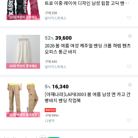
트로 이중 레이어 디자인 남성 힙합 고딕 밴딩
조거 캐주얼 팬츠
구매
258
10대 여성이 좋아해요
알리익스프레스
52
39,600
%
2026 봄 여름 여성 캐주얼 밴딩 크롭 하렘 팬츠
오피스 통근 바지
구매
445
10대 여성이 좋아해요
알리익스프레스
5
16,340
%
[아재나라]LAPB3003 봄 여름 남성 면 카고 건
빵바지 밴딩 작업복
10대 여성이 좋아해요
구매
999+
11번가