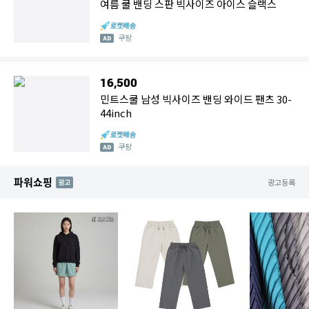
여름 쿨 밴딩 스판 빅사이즈 아이스 슬랙스
쿠팡
16,500
민트스쿨 남성 빅사이즈 밴딩 와이드 팬츠 30-
44inch
쿠팡
파워쇼핑
AD
광고등록