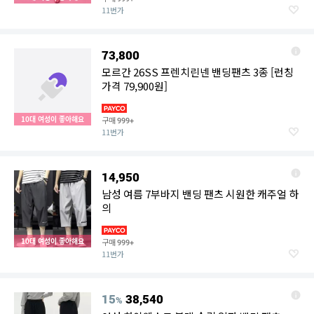
11번가
73,800
모르간 26SS 프렌치린넨 밴딩팬츠 3종 [런칭
가격 79,900원]
10대 여성이 좋아해요
구매
999+
11번가
14,950
남성 여름 7부바지 밴딩 팬츠 시원한 캐주얼 하
의
10대 여성이 좋아해요
구매
999+
11번가
15
38,540
%