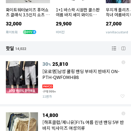
화이트워터보이즈 퓨어쇼
1+1 바스락 시원한 쿨스판
무지개 플리츠 
츠 클래식 3.5인치 쇼츠 면
여름 바지 세미 와이드핏
작녀 여름바지
나일론 여성 반바지
일자 8부 밴딩팬츠
32,000
29,900
27,000
화이트워터보이즈
비비진
vanillacustard
핫딜
14,022
30
25,810
%
[모로엠]남성 쿨링 밴딩 부바지 반바지 ON-
PTH-QWFOMHB8
10대 여성이 좋아해요
구매
999+
11번가
14,800
[하프클럽/제니유]FITs 여름 린넨 밴딩 5부 반
바지 빅사이즈 여성의류