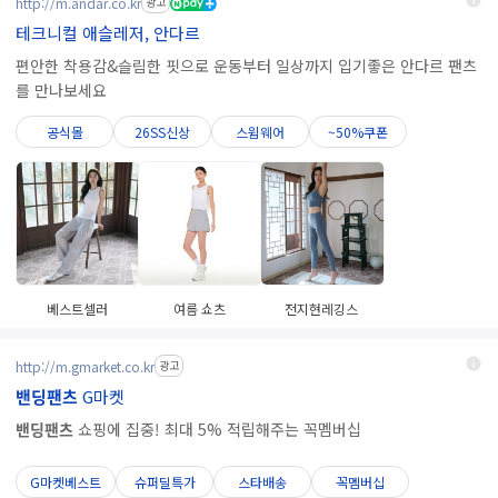
http://m.andar.co.kr
광고
테크니컬 애슬레저, 안다르
편안한 착용감&슬림한 핏으로 운동부터 일상까지 입기좋은 안다르 팬츠
를 만나보세요
공식몰
26SS신상
스윔웨어
~50%쿠폰
베스트셀러
여름 쇼츠
전지현레깅스
http://m.gmarket.co.kr
광고
밴딩팬츠
G마켓
밴딩팬츠
쇼핑에 집중! 최대 5% 적립해주는 꼭멤버십
G마켓베스트
슈퍼딜특가
스타배송
꼭멤버십