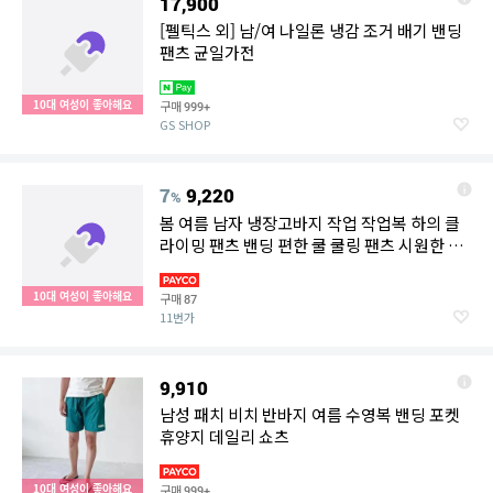
17,900
[펠틱스 외] 남/여 나일론 냉감 조거 배기 밴딩
팬츠 균일가전
10대 여성이 좋아해요
구매
999+
GS SHOP
7
9,220
%
봄 여름 남자 냉장고바지 작업 작업복 하의 클
라이밍 팬츠 밴딩 편한 쿨 쿨링 팬츠 시원한 기
능성 스판 일자 냉감 빅사이즈
10대 여성이 좋아해요
구매
87
11번가
9,910
남성 패치 비치 반바지 여름 수영복 밴딩 포켓
휴양지 데일리 쇼츠
10대 여성이 좋아해요
구매
999+