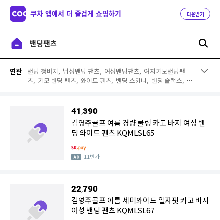
쿠차 앱에서 더 즐겁게 쇼핑하기
다운받기
밴딩 청바지,
남성밴딩 팬츠,
여성밴딩팬츠,
여자기모밴딩팬
연관
츠,
기모 밴딩 팬츠,
와이드 팬츠,
밴딩 스키니,
밴딩 슬랙스,
남
성밴딩바지,
고무줄청바지,
고무줄바지,
조거 팬츠,
밴드바지,
여름 밴딩 팬츠,
남자밴딩 청바지,
데님 팬츠,
밴드스키니,
여성
밴딩 반바지,
린넨 반바지,
쿨팬츠
41,390
김영주골프 여름 경량 쿨링 카고 바지 여성 밴
딩 와이드 팬츠 KQMLSL65
11번가
22,790
김영주골프 여름 세미와이드 일자핏 카고 바지
여성 밴딩 팬츠 KQMLSL67