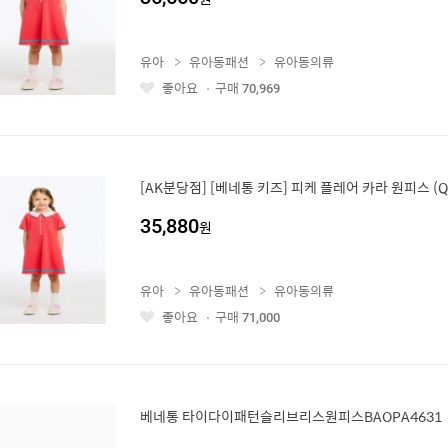
유아
유아동패션
유아동의류
좋아요
구매
70,969
좋
아
요
[AK분당점] [베네통 키즈] 피케 플레어 카라 원피스 (Q
35,880
원
유아
유아동패션
유아동의류
좋아요
구매
71,000
좋
아
요
베네통 타이다이패턴슬리브리스원피스BAOPA4631