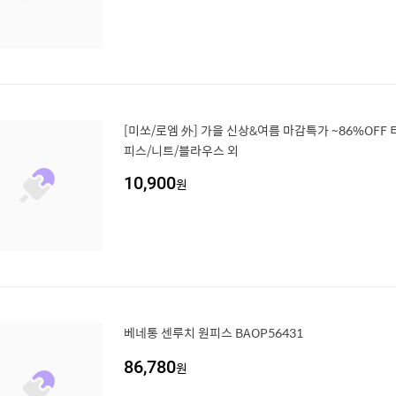
[미쏘/로엠 外] 가을 신상&여름 마감특가 ~86%OFF
피스/니트/블라우스 외
10,900
원
베네통 센루치 원피스 BAOP56431
86,780
원