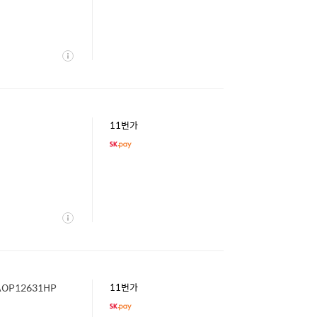
상
세
11번가
상
세
OP12631HP
11번가