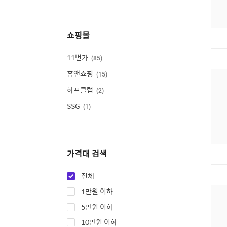
쇼핑몰
11번가
85
홈앤쇼핑
15
하프클럽
2
SSG
1
가격대 검색
전체
1만원 이하
5만원 이하
10만원 이하