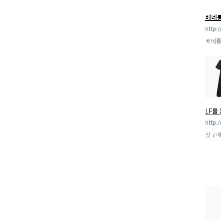
베네
http:
베네통
LF몰
http:/
첫구매