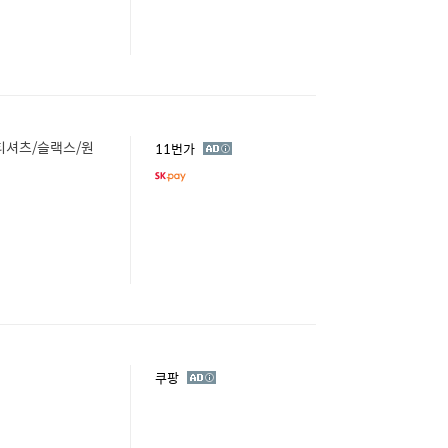
 티셔츠/슬랙스/원
광
11번가
고
광
쿠팡
고