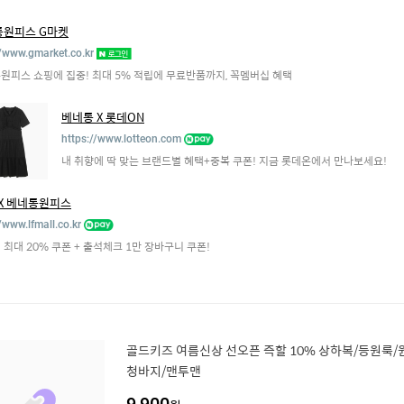
통원피스 G마켓
//www.gmarket.co.kr
원피스 쇼핑에 집중! 최대 5% 적립에 무료반품까지, 꼭멤버십 혜택
베네통 X 롯데ON
https://www.lotteon.com
내 취향에 딱 맞는 브랜드별 혜택+중복 쿠폰! 지금 롯데온에서 만나보세요!
 X 베네통원피스
/www.lfmall.co.kr
 최대 20% 쿠폰 + 출석체크 1만 장바구니 쿠폰!
골드키즈 여름신상 선오픈 즉할 10% 상하복/등원룩/
청바지/맨투맨