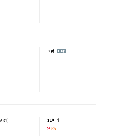
광
쿠팡
고
631)
11번가