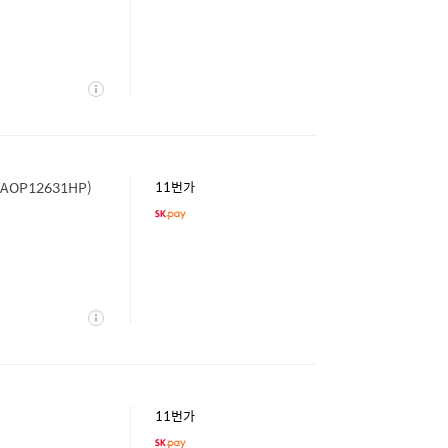
상
세
AOP12631HP)
11번가
상
세
11번가