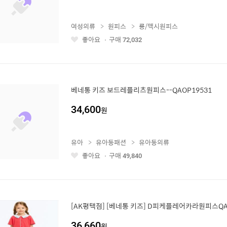
여성의류
원피스
롱/맥시원피스
좋아요
구매
72,032
좋
아
요
베네통 키즈 보드레플리츠원피스--QAOP19531
34,600
원
유아
유아동패션
유아동의류
좋아요
구매
49,840
좋
아
요
[AK평택점] [베네통 키즈] D피케플레어카라원피스QA
36,660
원