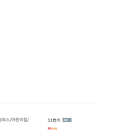
원피스/어린이집/
광
11번가
고