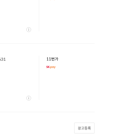
상
세
31
11번가
상
세
광고등록