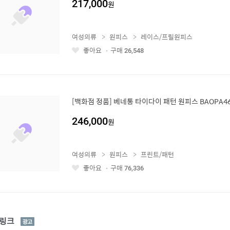
217,000
원
여성의류
원피스
레이스/프릴원피스
좋아요
구매
26,548
좋
아
요
[백화점 정품] 베네통 타이다이 패턴 원피스 BAOPA46
246,000
원
여성의류
원피스
프린트/패턴
좋아요
구매
76,336
좋
아
요
광
링크
고