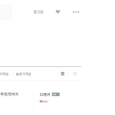
좋
더
로그인
아
보
요
기
리
그
가격순
높은가격순
스
리
트
드
형
형
맨투맨/반바지
광
11번가
고