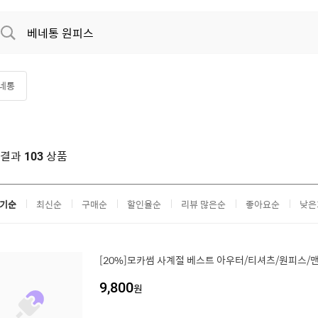
네통
색결과
상품
103
기순
최신순
구매순
할인율순
리뷰 많은순
좋아요순
낮은
[20%]모카썸 사계절 베스트 아우터/티셔츠/원피스/
9,800
원