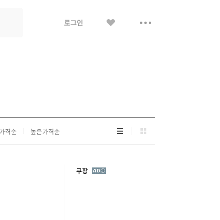
좋
더
로그인
아
보
요
기
리
그
가격순
높은가격순
스
리
트
드
형
형
광
쿠팡
고