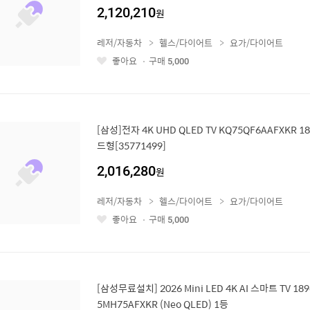
2,120,210
원
레저/자동차
헬스/다이어트
요가/다이어트
좋아요
구매
5,000
좋
아
요
[삼성]전자 4K UHD QLED TV KQ75QF6AAFXKR 
드형[35771499]
2,016,280
원
레저/자동차
헬스/다이어트
요가/다이어트
좋아요
구매
5,000
좋
아
요
[삼성무료설치] 2026 Mini LED 4K AI 스마트 TV 18
5MH75AFXKR (Neo QLED) 1등