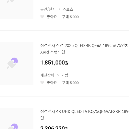
공연/전시
스포츠
좋아요
구매
5,000
좋
아
요
삼성전자 삼성 2025 QLED 4K QF6A 189cm(75인치)
XKR) 스탠드형
1,851,000
원
패션잡화
가방
좋아요
구매
5,000
좋
아
요
삼성전자 4K UHD QLED TV KQ75QF6AAFXKR 1
형
2,306,220
원