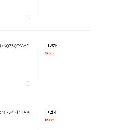
상
세
 (KQ75QF6AAF
11번가
상
세
89cm 75인치 벽걸이
11번가