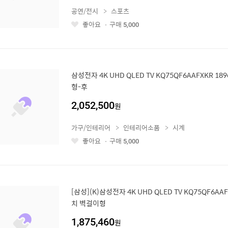
공연/전시
스포츠
좋아요
구매
5,000
좋
아
요
삼성전자 4K UHD QLED TV KQ75QF6AAFXKR 1
형-후
2,052,500
원
가구/인테리어
인테리어소품
시계
좋아요
구매
5,000
좋
아
요
[삼성](K)삼성전자 4K UHD QLED TV KQ75QF6AAF
치 벽걸이형
1,875,460
원