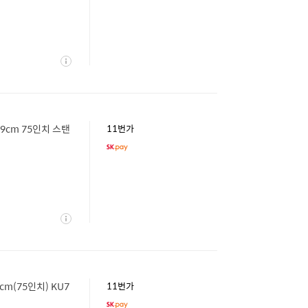
상
세
189cm 75인치 스탠
11번가
상
세
9cm(75인치) KU7
11번가