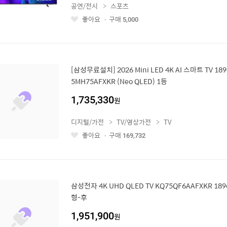
공연/전시
스포츠
좋아요
구매
5,000
좋
아
요
[삼성무료설치] 2026 Mini LED 4K AI 스마트 TV 18
5MH75AFXKR (Neo QLED) 1등
1,735,330
원
디지털/가전
TV/영상가전
TV
좋아요
구매
169,732
좋
아
요
삼성전자 4K UHD QLED TV KQ75QF6AAFXKR 1
형-후
1,951,900
원