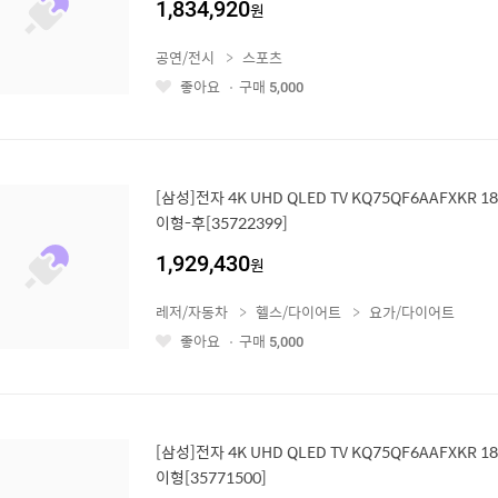
1,834,920
원
공연/전시
스포츠
좋아요
구매
5,000
좋
아
요
[삼성]전자 4K UHD QLED TV KQ75QF6AAFXKR 
이형-후[35722399]
1,929,430
원
레저/자동차
헬스/다이어트
요가/다이어트
좋아요
구매
5,000
좋
아
요
[삼성]전자 4K UHD QLED TV KQ75QF6AAFXKR 
이형[35771500]