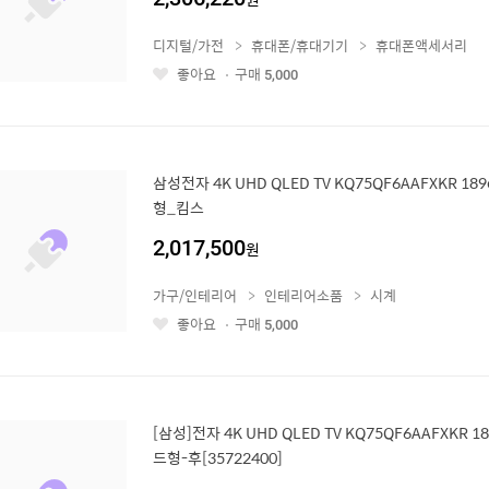
디지털/가전
휴대폰/휴대기기
휴대폰액세서리
좋아요
구매
5,000
좋
아
요
삼성전자 4K UHD QLED TV KQ75QF6AAFXKR 1
형_킴스
2,017,500
원
가구/인테리어
인테리어소품
시계
좋아요
구매
5,000
좋
아
요
[삼성]전자 4K UHD QLED TV KQ75QF6AAFXKR 
드형-후[35722400]