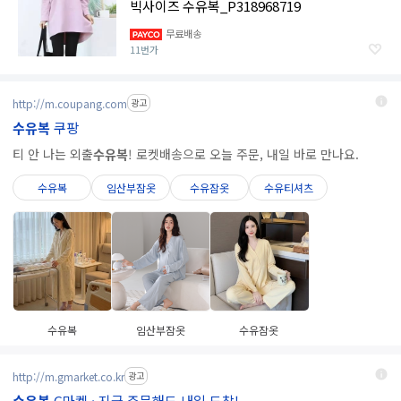
빅사이즈 수유복_P318968719
무료배송
11번가
http://m.coupang.com
광고
수유복
쿠팡
티 안 나는 외출
수유복
! 로켓배송으로 오늘 주문, 내일 바로 만나요.
수유복
임산부잠옷
수유잠옷
수유티셔츠
수유복
임산부잠옷
수유잠옷
http://m.gmarket.co.kr
광고
G마켓 · 지금 주문해도 내일 도착!