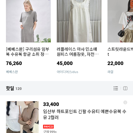
[베베스완] 구리섬유 임부
러플레이스 아사 민소매
스트릿라운드
복 수유복 항균 소취 정전
원피스 여름잠옷, 자전거
t
기방지
탄 풍경
76,260
45,000
22,000
베베스완
아이디어스idus
라걸
핫딜
120
33,400
임산부 하트포인트 긴팔 수유티 예쁜수유복 수
유 2컬러
구매
999+