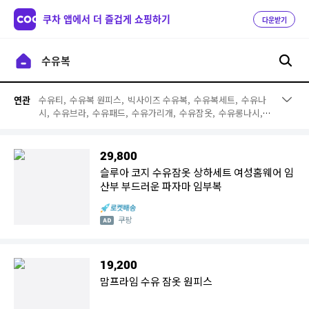
쿠차 앱에서 더 즐겁게 쇼핑하기
다운받기
수유티,
수유복 원피스,
빅사이즈 수유복,
수유복세트,
수유나
연관
시,
수유브라,
수유패드,
수유가리개,
수유잠옷,
수유롱나시,
수유속옷,
수유내복,
가을수유복,
긴팔수유복,
겨울수유복,
외
출수유복,
봄수유복,
수유옷,
수유반팔티,
빅사이즈 수유티
29,800
슬루아 코지 수유잠옷 상하세트 여성홈웨어 임
산부 부드러운 파자마 임부복
쿠팡
19,200
맘프라임 수유 잠옷 원피스