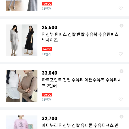
유외출복 유용
11번가
25,600
임산부 원피스 긴팔 반팔 수유복 수유원피스
빅사이즈
11번가
33,040
하트포인트 긴팔 수유티 예쁜수유복 수유티셔
츠 2컬러
11번가
32,700
마미누리 임산부 긴팔 유니콘 수유티셔츠 면