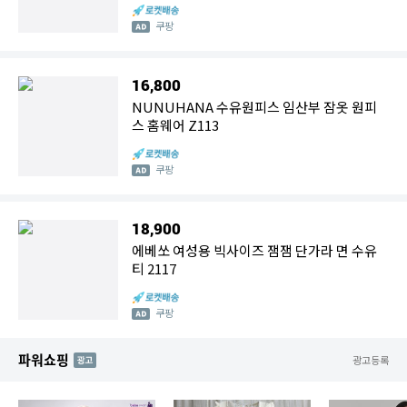
쿠팡
16,800
NUNUHANA 수유원피스 임산부 잠옷 원피
스 홈웨어 Z113
쿠팡
18,900
에베쏘 여성용 빅사이즈 잼잼 단가라 면 수유
티 2117
쿠팡
파워쇼핑
AD
광고등록