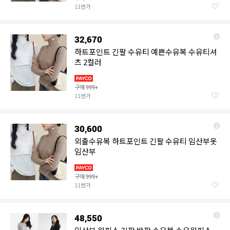
11번가
32,670
하트포인트 긴팔 수유티 예쁜수유복 수유티셔
츠 2컬러
구매
999+
11번가
30,600
외출수유복 하트포인트 긴팔 수유티 임산부옷
임산부
구매
999+
11번가
48,550