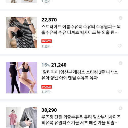
11번가
22,370
스트라이프 여름수유복 수유티 수유원피스 외
출수유복 수유 티셔츠 빅사이즈 복 외출 원피
스 출산선물 반팔
11번가
15
21,240
%
[알티피아]임산부 레깅스 스타킹 2종 니삭스
유아 양말 아이 랜덤 수유복 유아
11번가
38,290
루즈핏 긴팔 외출수유복 유티 임산부빅사이즈
외유복 유원피스 겨울 셔츠 패션 가을 외출복