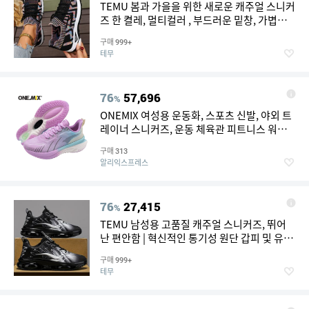
TEMU 봄과 가을을 위한 새로운 캐주얼 스니커
즈 한 켤레, 멀티컬러 , 부드러운 밑창, 가볍고
편안함. 걷기, 운전, 학교, 일상 착용에 이상적.
구매
999+
완벽한 어버이날 선물, 여성용 신발
테무
76
57,696
%
ONEMIX 여성용 운동화, 스포츠 신발, 야외 트
레이너 스니커즈, 운동 체육관 피트니스 워킹
조깅 여성 신발
구매
313
알리익스프레스
76
27,415
%
TEMU 남성용 고품질 캐주얼 스니커즈, 뛰어
난 편안함 | 혁신적인 통기성 원단 갑피 및 유연
한 PVC 밑창 기술 | 하루 종일 지지력을 제공하
구매
999+
는 가벼운 디자인 | 일상 사용, 시내 산책에 적
테무
합