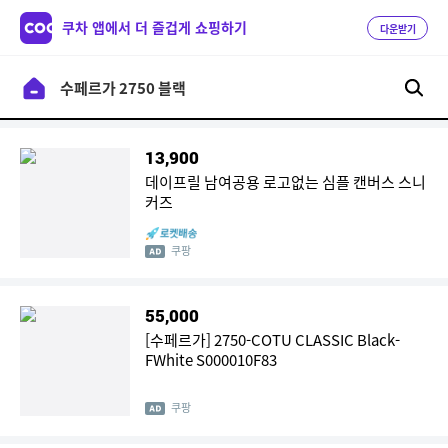
쿠차 앱에서 더 즐겁게 쇼핑하기
다운받기
13,900
데이프릴 남여공용 로고없는 심플 캔버스 스니
커즈
쿠팡
55,000
[수페르가] 2750-COTU CLASSIC Black-
FWhite S000010F83
쿠팡