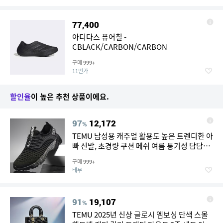
77,400
아디다스 퓨어칠 -
CBLACK/CARBON/CARBON
구매
999+
11번가
할인율
이 높은 추천 상품이에요.
97
12,172
%
TEMU 남성용 캐주얼 활용도 높은 트렌디한 아
빠 신발, 초경량 쿠션 메쉬 여름 통기성 답답하
지 않은 스니커즈, 트렌디한 남성용 통기성 니
구매
999+
트 소프트솔 스니커즈, 상쾌한 캐주얼 여름 신
테무
발
91
19,107
%
TEMU 2025년 신상 글로시 엠보싱 단색 스몰