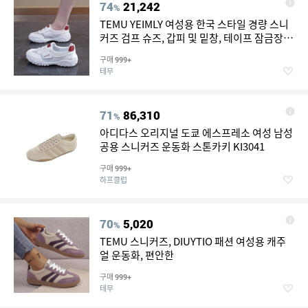
74
21,242
%
TEMU YEIMLY 여성용 한국 스타일 경량 스니
커즈 검프 슈즈, 갑피 및 밑창, 테이프 잠금장치
가 있는 미끄럼 방지 밑창, 헬스장, 캐주얼, 평
구매
999+
상복용 통기성 있는 쿠션 인솔 - 봄/여름 신상
테무
품
71
86,310
%
아디다스 오리지널 도쿄 에스프레소 여성 남성
공용 스니커즈 운동화 스톤카키 KI3041
구매
999+
하프클럽
70
5,020
%
TEMU 스니커즈, DIUYTIO 패션 여성용 캐주
얼 운동화, 편안한
구매
999+
테무