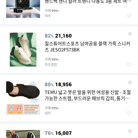
핸드백 캔디 컬러 트렌디 다용도 3종 세트 여성
용 휴대용 숄더백
구매
999+
테무
82
21,160
%
질스튜어트스포츠 남여공용 블랙 가죽 스니커
즈 JESO2F573BK
구매
999+
하프클럽
80
18,956
%
TEMU 넓고 붓은 발을 위한 여성용 신발 - 조절
가능한 스트랩, 부드러운 패브릭 갑피, 통기성
디자인, 하루 종일 편안한 스포츠 캐주얼 신발,
구매
999+
휴일 선물로 완벽, 여성 신발, 스니커즈
테무
76
16,007
%