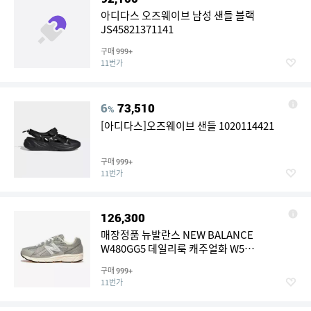
아디다스 오즈웨이브 남성 샌들 블랙
JS45821371141
구매
999+
11번가
6
73,510
%
[아디다스]오즈웨이브 샌들 1020114421
구매
999+
11번가
126,300
매장정품 뉴발란스 NEW BALANCE
W480GG5 데일리룩 캐주얼화 W5
1010107687
구매
999+
11번가