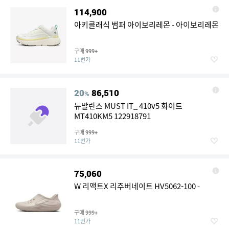
114,900
아키클래식 범퍼 아이보리레몬 - 아이보리레몬
구매
999+
11번가
20
86,510
%
뉴발란스 MUST IT_ 410v5 화이트
MT410KM5 122918791
구매
999+
11번가
75,060
W 리액트X 리주버네이트 HV5062-100 -
구매
999+
11번가