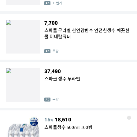
11번가
7,700
스파클 무라벨 천연암반수 안전한생수 깨끗한
물 미네랄워터
쿠팡
37,490
스파클 생수 무라벨
쿠팡
15
18,610
%
스파클생수 500ml 100병