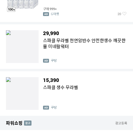
구매
999+
G마켓
20
29,990
스파클 무라벨 천연암반수 안전한생수 깨끗한
물 미네랄워터
쿠팡
15,390
스파클 생수 무라벨
쿠팡
파워쇼핑
AD
광고등록