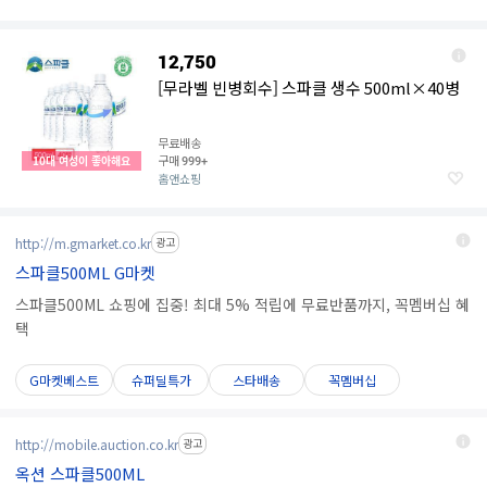
12,750
[무라벨 빈병회수] 스파클 생수 500ml×40병
무료배송
구매
10대 여성이 좋아해요
999+
홈앤쇼핑
http://m.gmarket.co.kr
광고
스파클500ML G마켓
스파클500ML 쇼핑에 집중! 최대 5% 적립에 무료반품까지, 꼭멤버십 혜
택
G마켓베스트
슈퍼딜특가
스타배송
꼭멤버십
http://mobile.auction.co.kr
광고
옥션 스파클500ML