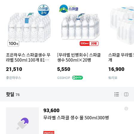
조은하우스 스파클생수 무
[무라벨 빈병회수] 스파클
스파클 무라벨 5
라벨 500ml 100개 8104
생수 500ml×20병
개
82
21,510
5,550
16,900
좋은하우스
GSSHOP
토리모
핫딜
76
93,600
무라벨 스파클 생수 물 500ml300병