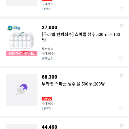
구매
999+
11번가
27,000
[무라벨 빈병회수] 스파클 생수 500ml×100
병
무료배송
구매
10대 여성이 좋아해요
999+
홈앤쇼핑
68,300
무라벨 스파클 생수 물 500ml200병
구매
999+
11번가
44,400