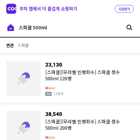
쿠차 앱에서 더 즐겁게 쇼핑하기
다운받기
스파클
연관
23,130
[스파클][무라벨 빈병회수] 스파클 생수
500ml 120병
11번가
38,540
[스파클][무라벨 빈병회수] 스파클 생수
500ml 200병