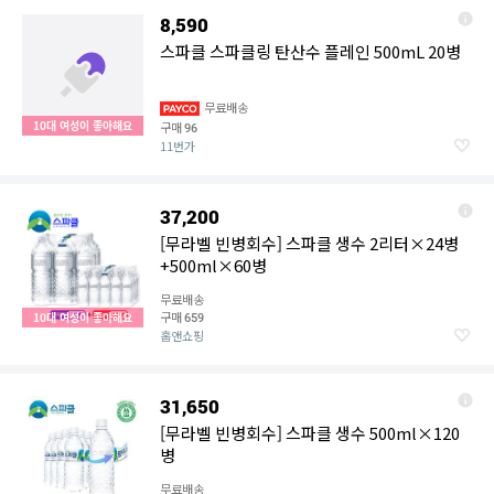
8,590
스파클 스파클링 탄산수 플레인 500mL 20병
무료배송
10대 여성이 좋아해요
구매
96
11번가
37,200
[무라벨 빈병회수] 스파클 생수 2리터×24병
+500ml×60병
무료배송
구매
10대 여성이 좋아해요
659
홈앤쇼핑
31,650
[무라벨 빈병회수] 스파클 생수 500ml×120
병
무료배송