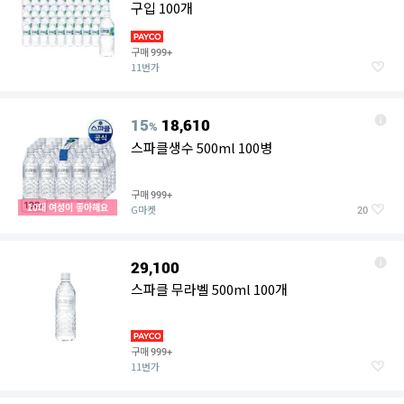
구입 100개
구매
999+
11번가
15
18,610
%
스파클생수 500ml 100병
구매
999+
10대 여성이 좋아해요
G마켓
20
29,100
스파클 무라벨 500ml 100개
구매
999+
11번가