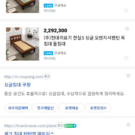
무료배송
하이마트
2,292,300
(주)현대의료기 한실S 싱글 오렌지서펜틴 옥
침대 돌침대
무료배송
하이마트
http://m.coupang.com
광고
싱글침대 쿠팡
좁은 공간도 효율적으로! 싱글침대, 수납력으로 깔끔하게 정리하세요.
와우회원혜택
첫구매할인
로켓배송
로켓프레시
https://brand.naver.com/plaire
광고
체크 침대 탄탄한 매트리스