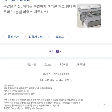
똑같은 침실, 이제는 특별하게 색다른 체크 침대 매
트리스 (본넬 라텍스 매트리스)
플레르가구
침실가구보기
블로그
+ 더보기
회원가입
로그인
PC버전
APP다운
이용약관
개인정보처리방침
(주) 서치파이 사업자 정보
(주)서치파이
서울특별시 서초구 반포대로88, 반석빌딩 5층 대표이사 김태묵
사업자 등록번호: 388-81-01489
고객센터:
cs_coocha@coocha.com
쿠차는 상품에 직접 관여하지 않으며 상품주문, 배송 및 환불의 의무와 책임은 각 판매업체에 있습니다.
쿠차와 해당 상품을 판매하는 쇼핑몰에서 제공하는 상품정보와 가격은 일치하지 않을 수 있습니다.
해당 쇼핑몰에서 상품정보 및 가격을 반드시 확인하여 주시기 바랍니다.
© 2020. SearchFy Inc. All Rights Reserved.