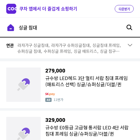
쿠차 앱에서 더 즐겁게 쇼핑하기
다운받기
라자가구 싱글침대,
라자가구 슈퍼싱글침대,
싱글침대 프레임,
연관
슈퍼싱글 침대,
수퍼싱글 프레임,
싱글 매트리스,
싱글 침구세
트,
퀸 침대,
서랍형 슈퍼싱글 침대,
이케아 침대,
벙커침대,
캐
릭터침대,
조립식침대,
싱글침대매트리스,
라꾸라꾸침대,
에이
스 싱글침대,
공주침대,
이층 침대,
침대 매트리스,
잉글랜더 침
279,000
대
규수방 LED헤드 3단 멀티 서랍 침대 프레임
(매트리스 선택) 싱글/슈퍼싱글/더블/퀸
11번가
329,000
규수방 E0등급 고급형 통서랍 LED 4단 서랍
침대 프레임 싱글/슈퍼싱글/더블/퀸