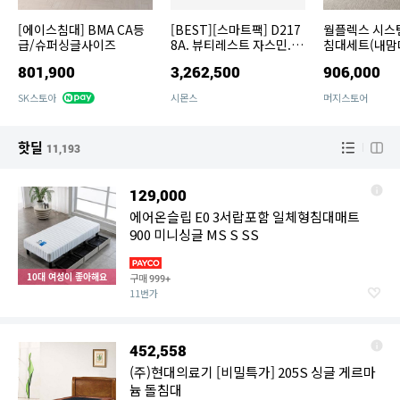
[에이스침대] BMA CA등
[BEST][스마트팩] D217
월플렉스 시스
급/슈퍼싱글사이즈
8A. 뷰티레스트 자스민. 슈
침대세트(내맘
퍼싱글 침대+협탁 101
000 슈퍼싱
801,900
3,262,500
906,000
SK스토아
시몬스
머지스토어
핫딜
11,193
129,000
에어온슬립 E0 3서랍포함 일체형침대매트
900 미니싱글 MS S SS
10대 여성이 좋아해요
구매
999+
11번가
452,558
(주)현대의료기 [비밀특가] 205S 싱글 게르마
늄 돌침대