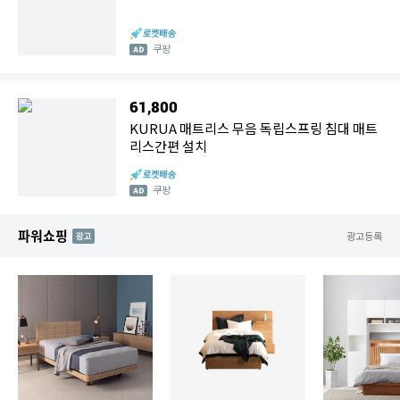
쿠팡
61,800
KURUA 매트리스 무음 독립스프링 침대 매트
리스간편 설치
쿠팡
파워쇼핑
AD
광고등록