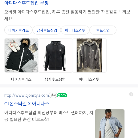
아디다스후드집업 쿠팡
오버핏 아디다스후드집업, 하루 종일 활동하기 편안한 착용감을 느껴보
세요!
나이키후리스
남자후드집업
아디다스외투
후드집업
나이키후리스
남자후드집업
아디다스외투
http://www.cjonstyle.com
광고
CJ온스타일 X 아디다스
아디다스후드집업 최신상부터 베스트셀러까지, 지
금 필요한 순간 바로도착!