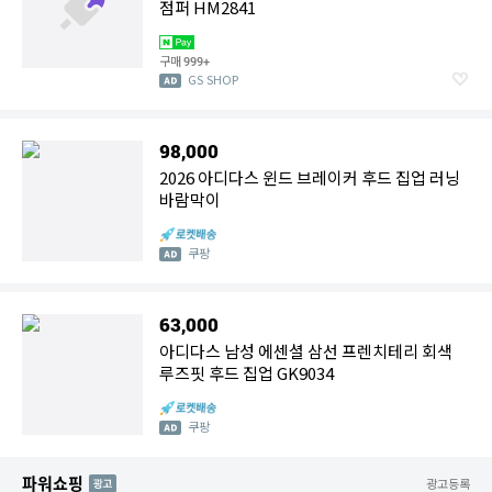
점퍼 HM2841
구매
999+
GS SHOP
98,000
2026 아디다스 윈드 브레이커 후드 집업 러닝
바람막이
쿠팡
63,000
아디다스 남성 에센셜 삼선 프렌치테리 회색
루즈핏 후드 집업 GK9034
쿠팡
파워쇼핑
AD
광고등록