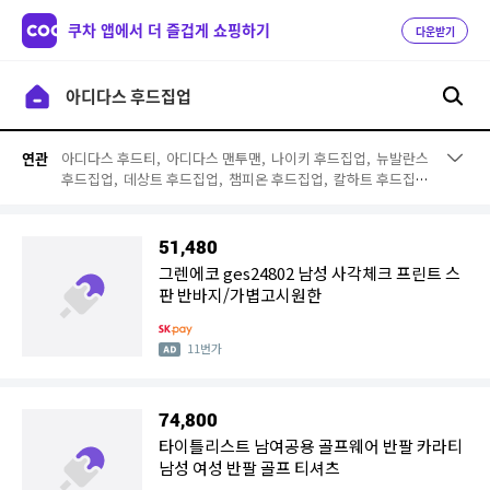
쿠차 앱에서 더 즐겁게 쇼핑하기
다운받기
아디다스 후드티,
아디다스 맨투맨,
나이키 후드집업,
뉴발란스
연관
후드집업,
데상트 후드집업,
챔피온 후드집업,
칼하트 후드집
업,
갭 후드집업,
조던 후드집업,
디키즈 후드집업,
후아유 후드
집업,
푸마 후드집업,
아베크롬비 후드집업,
라코스테 후드집
업,
jeep 후드집업,
게스 후드집업,
지프 후드집업,
양털 후드
51,480
집업,
아디다스 후드집업 여성,
여자 아디다스 후드집업
그렌에코 ges24802 남성 사각체크 프린트 스
판 반바지/가볍고시원한
11번가
74,800
타이틀리스트 남여공용 골프웨어 반팔 카라티
남성 여성 반팔 골프 티셔츠