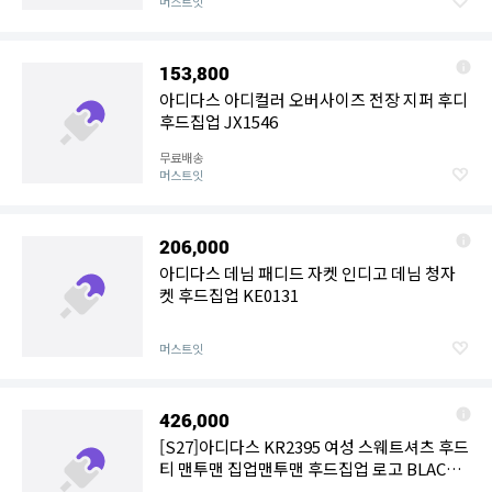
머스트잇
153,800
아디다스 아디컬러 오버사이즈 전장 지퍼 후디
후드집업 JX1546
무료배송
머스트잇
206,000
아디다스 데님 패디드 자켓 인디고 데님 청자
켓 후드집업 KE0131
머스트잇
426,000
[S27]아디다스 KR2395 여성 스웨트셔츠 후드
티 맨투맨 집업맨투맨 후드집업 로고 BLACK
SWEATSHIRT