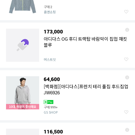
구매
2
홈앤쇼핑
173,000
아디다스 OG 후디 트랙탑 바람막이 집업 재킷
블루
머스트잇
64,600
[백화점][아디다스]프렌치 테리 풀집 후드집업
JW6926
10대 여성이 좋아해요
구매
999+
GS SHOP
116,500