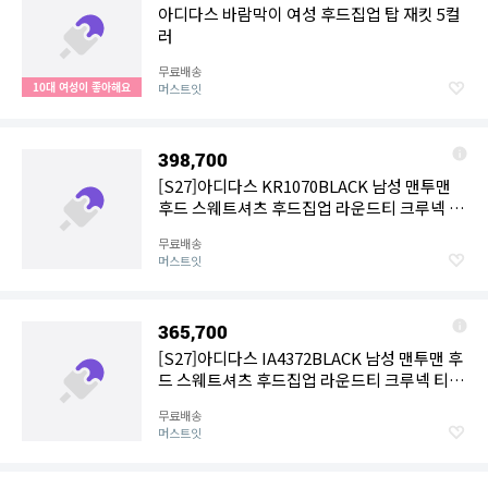
아디다스 바람막이 여성 후드집업 탑 재킷 5컬
러
무료배송
10대 여성이 좋아해요
머스트잇
398,700
[S27]아디다스 KR1070BLACK 남성 맨투맨
후드 스웨트셔츠 후드집업 라운드티 크루넥 티
셔츠 BLACK COTTON LIQUID LOGO
무료배송
SWEATSHIRT
머스트잇
365,700
[S27]아디다스 IA4372BLACK 남성 맨투맨 후
드 스웨트셔츠 후드집업 라운드티 크루넥 티셔
츠 BLACK SWEATSHIRT
무료배송
머스트잇