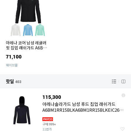
아레나 코어 남성 레귤러
핏 집업 래쉬가드 A6BM1
RR41
71,100
웨이브몰
핫딜
403
115,300
아레나솔라가드 남성 후드 집업 래쉬가드
A6BM1RR15BLKA6BM1RR15BLKEIC2640
571
구매
999+
11번가