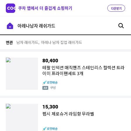
쿠차 앱에서 더 즐겁게 쇼핑하기
다운받기
남자 래쉬가드,
아레나 남자 집업 래쉬가드
연관
80,400
테팔 인덕션 매직핸즈 스테인리스 컬렉션 트라
이미 프라이팬세트 3개
쿠팡
15,300
펩시 제로슈거 라임향 무라벨