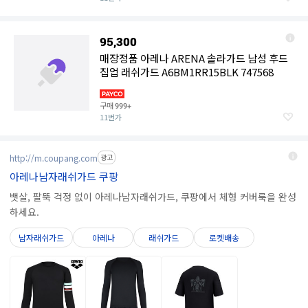
95,300
매장정품 아레나 ARENA 솔라가드 남성 후드
집업 래쉬가드 A6BM1RR15BLK 747568
구매
999+
11번가
http://m.coupang.com
광고
아레나남자래쉬가드 쿠팡
뱃살, 팔뚝 걱정 없이 아레나남자래쉬가드, 쿠팡에서 체형 커버룩을 완성
하세요.
남자래쉬가드
아레나
래쉬가드
로켓배송