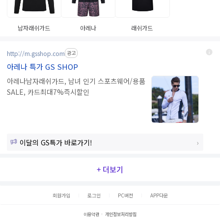
남자래쉬가드
아레나
래쉬가드
http://m.gsshop.com
광고
아레나 특가 GS SHOP
아레나남자래쉬가드, 남녀 인기 스포츠웨어/용품
SALE, 카드최대7%즉시할인
이달의 GS특가 바로가기!
+ 더보기
회원가입
로그인
PC버전
APP다운
이용약관
개인정보처리방침