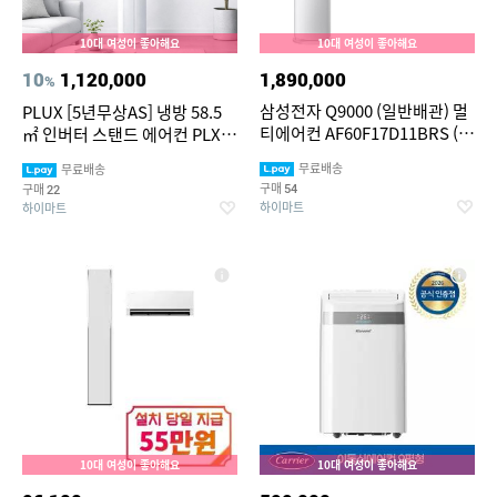
10대 여성이 좋아해요
10대 여성이 좋아해요
10
1,120,000
1,890,000
%
삼성전자 Q9000 (일반배관) 멀
PLUX [5년무상AS] 냉방 58.5
티에어컨 AF60F17D11BRS (냉
㎡ 인버터 스탠드 에어컨 PLX-
방 56.9㎡+18.7㎡) 실외기포함
FAC1826CHWH [전국기본설
무료배송
무료배송
[전국기본설치비 포함]
치비 포함]
구매
구매
54
22
하이마트
하이마트
10대 여성이 좋아해요
10대 여성이 좋아해요