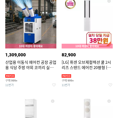
10대 여성이 좋아해요
10대 여성이 좋아해요
1,309,000
82,900
산업용 이동식 에어컨 공장 공업
[LG] 휘센 오브제컬렉션 쿨 2시
용 식당 주방 야외 코끼리 실속
리즈 스탠드 에어컨 20평형 (에
형 에어컨 2구
센스 화이트) / FQ20FC2EA1
구매
구매
999+
999+
11번가
11번가