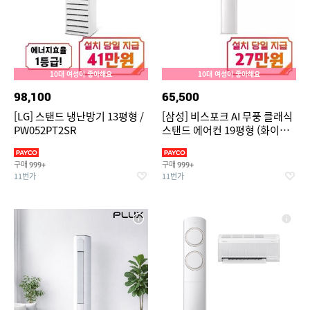
10대 여성이 좋아해요
10대 여성이 좋아해요
98,100
65,500
[LG] 스탠드 냉난방기 13평형 /
[삼성] 비스포크 AI 무풍 클래식
PW052PT2SR
스탠드 에어컨 19평형 (화이트/
베이지) / AF70F19D11BS
구매
구매
999+
999+
11번가
11번가