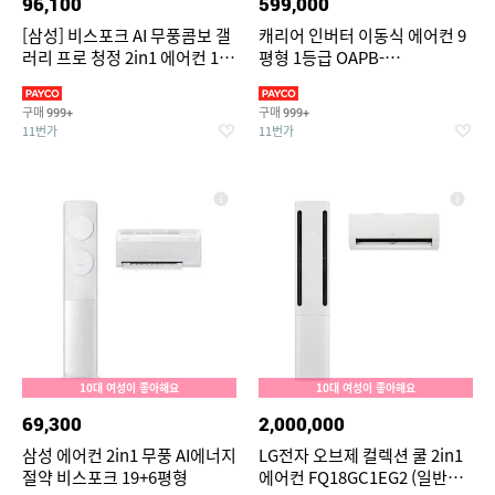
96,100
599,000
[삼성] 비스포크 AI 무풍콤보 갤
캐리어 인버터 이동식 에어컨 9
러리 프로 청정 2in1 에어컨 17
평형 1등급 OAPB-
평형+6평형 (에센셜 화이트/에
0090JDWSD 자가설치
센셜 화이트) /
구매
구매
999+
999+
AF90H17D35WRS
11번가
11번가
10대 여성이 좋아해요
10대 여성이 좋아해요
69,300
2,000,000
삼성 에어컨 2in1 무풍 AI에너지
LG전자 오브제 컬렉션 쿨 2in1
절약 비스포크 19+6평형
에어컨 FQ18GC1EG2 (일반배